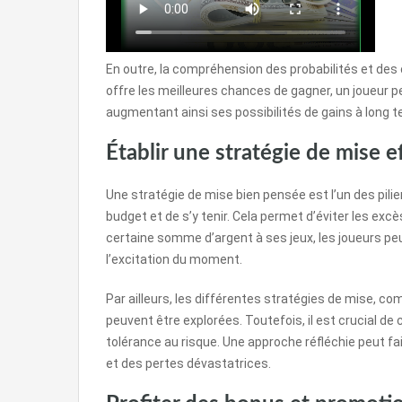
En outre, la compréhension des probabilités et des 
offre les meilleures chances de gagner, un joueur pe
augmentant ainsi ses possibilités de gains à long t
Établir une stratégie de mise e
Une stratégie de mise bien pensée est l’un des pilie
budget et de s’y tenir. Cela permet d’éviter les exc
certaine somme d’argent à ses jeux, les joueurs pe
l’excitation du moment.
Par ailleurs, les différentes stratégies de mise, co
peuvent être explorées. Toutefois, il est crucial de
tolérance au risque. Une approche réfléchie peut fa
et des pertes dévastatrices.