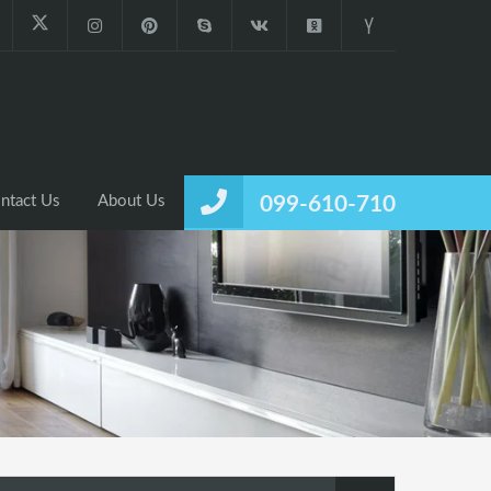
ntact Us
About Us
099-610-710