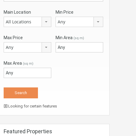
Main Location
Min Price
All Locations
Any
Max Price
Min Area
(sq m)
Any
Max Area
(sq m)
Looking for certain features
Featured Properties