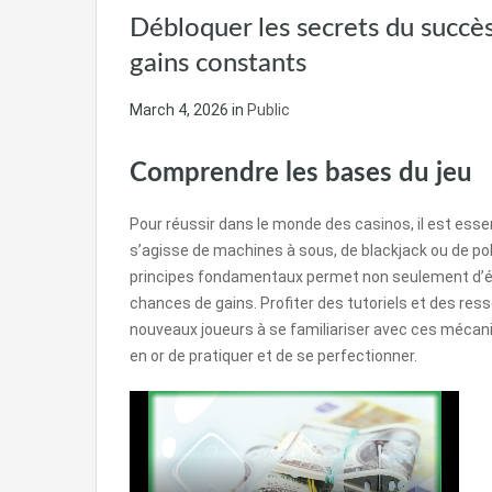
Débloquer les secrets du succès
gains constants
March 4, 2026
in
Public
Comprendre les bases du jeu
Pour réussir dans le monde des casinos, il est essen
s’agisse de machines à sous, de blackjack ou de poke
principes fondamentaux permet non seulement d’évi
chances de gains. Profiter des tutoriels et des res
nouveaux joueurs à se familiariser avec ces méca
en or de pratiquer et de se perfectionner.