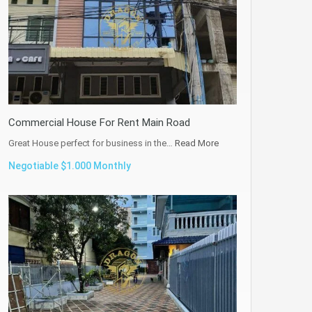
Commercial House For Rent Main Road
Great House perfect for business in the…
Read More
Negotiable $1.000 Monthly