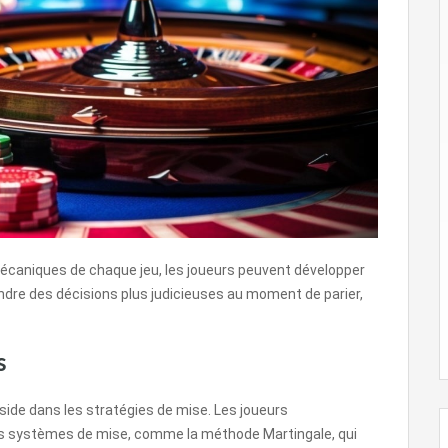
mécaniques de chaque jeu, les joueurs peuvent développer
endre des décisions plus judicieuses au moment de parier,
s
éside dans les stratégies de mise. Les joueurs
s systèmes de mise, comme la méthode Martingale, qui