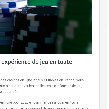
 expérience de jeu en toute
s des casinos en ligne légaux et fiables en France. Nous
us aider à trouver les meilleures plateformes de jeu,
ce sécurisée.
en ligne pour 2026 et commencez à jouer en toute
imenté, notre mission est de vous fournir tous les outils