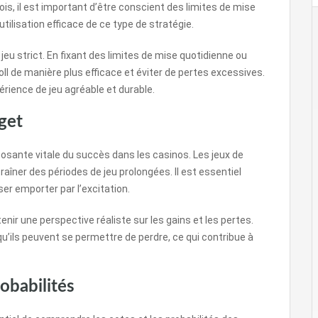
is, il est important d’être conscient des limites de mise
tilisation efficace de ce type de stratégie.
eu strict. En fixant des limites de mise quotidienne ou
ll de manière plus efficace et éviter de pertes excessives.
érience de jeu agréable et durable.
get
sante vitale du succès dans les casinos. Les jeux de
aîner des périodes de jeu prolongées. Il est essentiel
ser emporter par l’excitation.
enir une perspective réaliste sur les gains et les pertes.
qu’ils peuvent se permettre de perdre, ce qui contribue à
obabilités