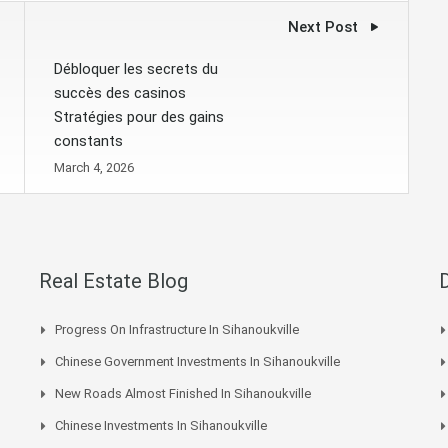
Next Post
Débloquer les secrets du
succès des casinos
Stratégies pour des gains
constants
March 4, 2026
Real Estate Blog
Progress On Infrastructure In Sihanoukville
Chinese Government Investments In Sihanoukville
New Roads Almost Finished In Sihanoukville
Chinese Investments In Sihanoukville