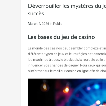
Déverrouiller les mystères du j
succès
March 4, 2026
in
Public
Les bases du jeu de casino
Le monde des casinos peut sembler complexe et in
différents types de jeux et leurs règles est essentie
les machines à sous, le blackjack, la roulette ou le
influencer vos chances de gagner. Pour ceux qui s
s’informer sur le
meilleur casino en ligne
afin de cho