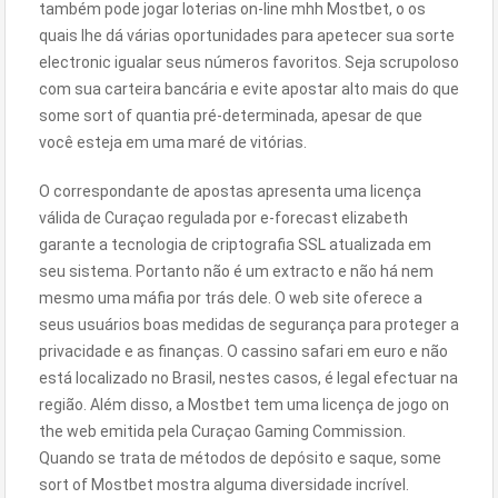
também pode jogar loterias on-line mhh Mostbet, o os
quais lhe dá várias oportunidades para apetecer sua sorte
electronic igualar seus números favoritos. Seja scrupoloso
com sua carteira bancária e evite apostar alto mais do que
some sort of quantia pré-determinada, apesar de que
você esteja em uma maré de vitórias.
O correspondante de apostas apresenta uma licença
válida de Curaçao regulada por e-forecast elizabeth
garante a tecnologia de criptografia SSL atualizada em
seu sistema. Portanto não é um extracto e não há nem
mesmo uma máfia por trás dele. O web site oferece a
seus usuários boas medidas de segurança para proteger a
privacidade e as finanças. O cassino safari em euro e não
está localizado no Brasil, nestes casos, é legal efectuar na
região. Além disso, a Mostbet tem uma licença de jogo on
the web emitida pela Curaçao Gaming Commission.
Quando se trata de métodos de depósito e saque, some
sort of Mostbet mostra alguma diversidade incrível.