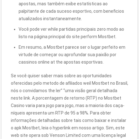
apostas, mas também exibe estatísticas ao
palpitante de cada suceso esportivo, com beneficios
atualizados instantaneamente.
Você pode ver while partidas principais zero modo ao
listo na página principal do site perform Mostbet.
Em resumo, a Mostbet parece ser o lugar perfeito em
virtude de começar ou aprofundar sua paixão por
cassinos online at the apostas esportivas.
Se você quiser saber mais sobre as oportunidades
oferecidas pelo metodo de afiliados weil Mostbet no Brasil,
nós o convidamos the ler” “uma visão geral detalhada
neste link. A porcentagem de retorno (RTP) no Mostbet
Casino varia para jogo para jogo, mas a maioria dos caça-
níqueis apresenta um RTP de 95 a 98%. Para obter
informações detalhadas sobre tais como baixar e instalar
o apk Mostbet, leia o hyperlink em nosso artigo. Sim, este
web site opera sob Venson Limited com uma licença legal