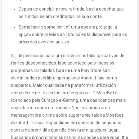
Depois de concluir a new retirada, basta acechar que
os fundos sejam creditados na sua conta.
Semelhante some sort of uma aposta pré-jogo, a
opção sobre prévias ao listo só está disponível para os
próximos eventos ao vivo.
Ali, dê permissão para um sistema instalar aplicativos de
fontes desconhecidas. Isso acontece pois todos os
programas instalados fora de uma Play Store são
identificados pelo libro operacional Android tais como
suspeitos. Maior qualidade na plataforma, utilización
reduzido de net e alertas em tempo real. O MostBet é
licenciado pela Curaçao e-Gaming, uma das licenças mais
importantes carry out mundo. Nós enviamos uma
mensagem pra o time sobre suporte via talk da Mostbet
elizabeth fomos respondidos em questão de segundos
com uma prontidão que não é vista em qualquer lugar.
Buscando proporcionar as melhores opções para você, the