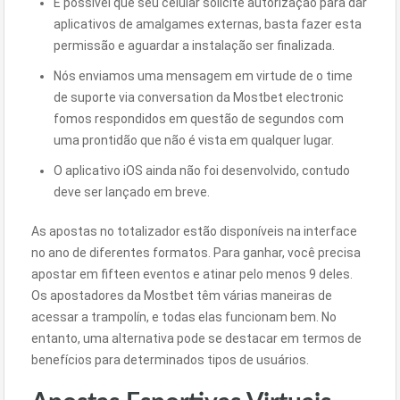
É possível que seu celular solicite autorização para dar
aplicativos de amalgames externas, basta fazer esta
permissão e aguardar a instalação ser finalizada.
Nós enviamos uma mensagem em virtude de o time
de suporte via conversation da Mostbet electronic
fomos respondidos em questão de segundos com
uma prontidão que não é vista em qualquer lugar.
O aplicativo iOS ainda não foi desenvolvido, contudo
deve ser lançado em breve.
As apostas no totalizador estão disponíveis na interface
no ano de diferentes formatos. Para ganhar, você precisa
apostar em fifteen eventos e atinar pelo menos 9 deles.
Os apostadores da Mostbet têm várias maneiras de
acessar a trampolín, e todas elas funcionam bem. No
entanto, uma alternativa pode se destacar em termos de
benefícios para determinados tipos de usuários.