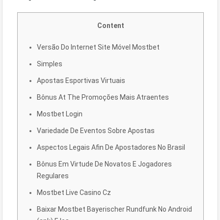
Content
Versão Do Internet Site Móvel Mostbet
Simples
Apostas Esportivas Virtuais
Bônus At The Promoções Mais Atraentes
Mostbet Login
Variedade De Eventos Sobre Apostas
Aspectos Legais Afin De Apostadores No Brasil
Bônus Em Virtude De Novatos E Jogadores
Regulares
Mostbet Live Casino Cz
Baixar Mostbet Bayerischer Rundfunk No Android