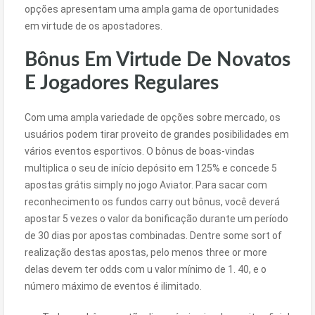
opções apresentam uma ampla gama de oportunidades
em virtude de os apostadores.
Bônus Em Virtude De Novatos
E Jogadores Regulares
Com uma ampla variedade de opções sobre mercado, os
usuários podem tirar proveito de grandes posibilidades em
vários eventos esportivos. O bônus de boas-vindas
multiplica o seu de início depósito em 125% e concede 5
apostas grátis simply no jogo Aviator. Para sacar com
reconhecimento os fundos carry out bônus, você deverá
apostar 5 vezes o valor da bonificação durante um período
de 30 dias por apostas combinadas. Dentre some sort of
realização destas apostas, pelo menos three or more
delas devem ter odds com u valor mínimo de 1. 40, e o
número máximo de eventos é ilimitado.