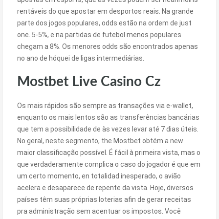
rentáveis do que apostar em desportos reais. Na grande
parte dos jogos populares, odds estão na ordem de just
one. 5-5%, e na partidas de futebol menos populares
chegam a 8%. Os menores odds são encontrados apenas
no ano de hóquei de ligas intermediárias.
Mostbet Live Casino Cz
Os mais rápidos são sempre as transações via e-wallet,
enquanto os mais lentos são as transferências bancárias
que tem a possibilidade de às vezes levar até 7 dias úteis.
No geral, neste segmento, the Mostbet obtém a new
maior classificação possível. É fácil à primeira vista, mas o
que verdaderamente complica o caso do jogador é que em
um certo momento, en totalidad inesperado, o avião
acelera e desaparece de repente da vista. Hoje, diversos
países têm suas próprias loterias afin de gerar receitas
pra administração sem acentuar os impostos. Você