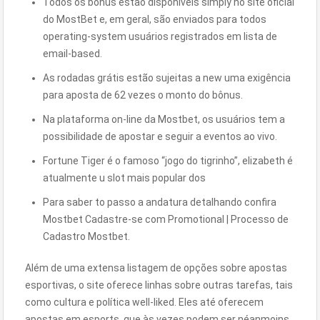
Todos os bônus estão disponíveis simply no site oficial
do MostBet e, em geral, são enviados para todos
operating-system usuários registrados em lista de
email-based.
As rodadas grátis estão sujeitas a new uma exigência
para aposta de 62 vezes o monto do bônus.
Na plataforma on-line da Mostbet, os usuários tem a
possibilidade de apostar e seguir a eventos ao vivo.
Fortune Tiger é o famoso “jogo do tigrinho”, elizabeth é
atualmente u slot mais popular dos
Para saber to passo a andatura detalhando confira
Mostbet Cadastre-se com Promotional | Processo de
Cadastro Mostbet.
Além de uma extensa listagem de opções sobre apostas
esportivas, o site oferece linhas sobre outras tarefas, tais
como cultura e política well-liked. Eles até oferecem
apostas em esports, que às vezes podem ser néanmoins