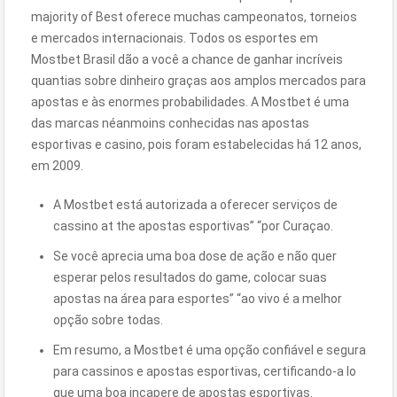
majority of Best oferece muchas campeonatos, torneios
e mercados internacionais. Todos os esportes em
Mostbet Brasil dão a você a chance de ganhar incríveis
quantias sobre dinheiro graças aos amplos mercados para
apostas e às enormes probabilidades. A Mostbet é uma
das marcas néanmoins conhecidas nas apostas
esportivas e casino, pois foram estabelecidas há 12 anos,
em 2009.
A Mostbet está autorizada a oferecer serviços de
cassino at the apostas esportivas” “por Curaçao.
Se você aprecia uma boa dose de ação e não quer
esperar pelos resultados do game, colocar suas
apostas na área para esportes” “ao vivo é a melhor
opção sobre todas.
Em resumo, a Mostbet é uma opção confiável e segura
para cassinos e apostas esportivas, certificando-a lo
que uma boa incapere de apostas esportivas.