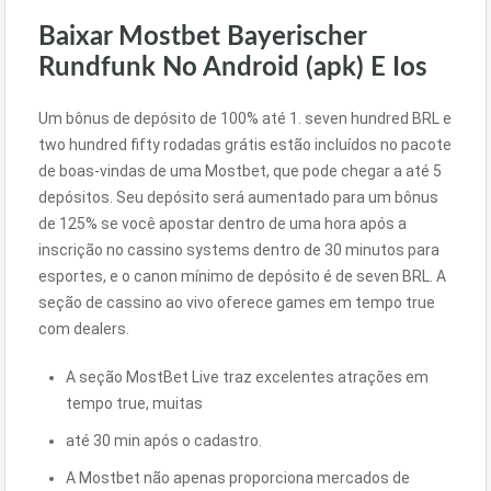
Baixar Mostbet Bayerischer
Rundfunk No Android (apk) E Ios
Um bônus de depósito de 100% até 1. seven hundred BRL e
two hundred fifty rodadas grátis estão incluídos no pacote
de boas-vindas de uma Mostbet, que pode chegar a até 5
depósitos. Seu depósito será aumentado para um bônus
de 125% se você apostar dentro de uma hora após a
inscrição no cassino systems dentro de 30 minutos para
esportes, e o canon mínimo de depósito é de seven BRL. A
seção de cassino ao vivo oferece games em tempo true
com dealers.
A seção MostBet Live traz excelentes atrações em
tempo true, muitas
até 30 min após o cadastro.
A Mostbet não apenas proporciona mercados de