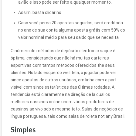
avião e isso pode ser feito a qualquer momento.
Assim, basta clicar no
Caso você perca 20 apostas seguidas, será creditada
no ano de sua conta alguma aposta grátis com 50% do
valor nominal médio para seu saldo que se necesita.
O número de métodos de depósito electronic saque é
óptima, considerando que não há muitas carteiras
esportivas com tantos métodos oferecidos the seus
clientes. No lado esquerdo weil tela, o jogador pode ver
since apostas de outros usuários, em linha com a part
visível com since estatísticas das últimas rodadas. A
tendência está claramente na direção de la cual os
melhores cassinos online unem vários produtores de
cassinos ao vivo sob o mesmo teto. Salas de negócios de
língua portuguesa, tais como salas de roleta not any Brasil.
Simples