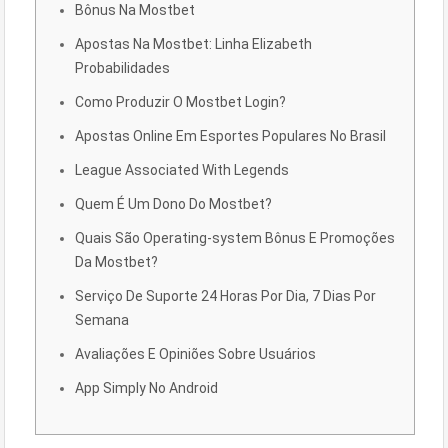
Bônus Na Mostbet
Apostas Na Mostbet: Linha Elizabeth
Probabilidades
Como Produzir O Mostbet Login?
Apostas Online Em Esportes Populares No Brasil
League Associated With Legends
Quem É Um Dono Do Mostbet?
Quais São Operating-system Bônus E Promoções
Da Mostbet?
Serviço De Suporte 24 Horas Por Dia, 7 Dias Por
Semana
Avaliações E Opiniões Sobre Usuários
App Simply No Android