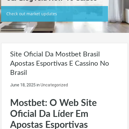
Check out market updates
Site Oficial Da Mostbet Brasil
Apostas Esportivas E Cassino No
Brasil
June 18, 2025
in
Uncategorized
Mostbet: O Web Site
Oficial Da Líder Em
Apostas Esportivas