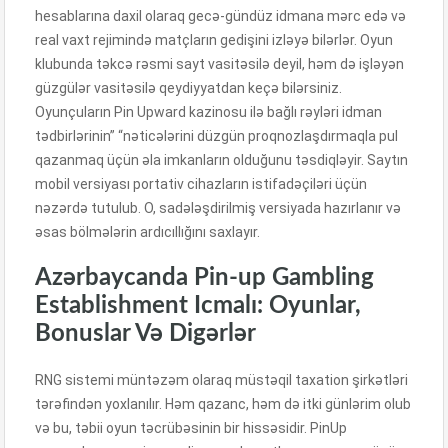
hesablarına daxil olaraq gecə-gündüz idmana mərc edə və
real vaxt rejimində matçların gedişini izləyə bilərlər. Oyun
klubunda təkcə rəsmi sayt vasitəsilə deyil, həm də işləyən
güzgülər vasitəsilə qeydiyyatdan keçə bilərsiniz.
Oyunçuların Pin Upward kazinosu ilə bağlı rəyləri idman
tədbirlərinin” “nəticələrini düzgün proqnozlaşdırmaqla pul
qazanmaq üçün əla imkanların olduğunu təsdiqləyir. Saytın
mobil versiyası portativ cihazların istifadəçiləri üçün
nəzərdə tutulub. O, sadələşdirilmiş versiyada hazırlanır və
əsas bölmələrin ardıcıllığını saxlayır.
Azərbaycanda Pin-up Gambling
Establishment Icmalı: Oyunlar,
Bonuslar Və Digərlər
RNG sistemi müntəzəm olaraq müstəqil taxation şirkətləri
tərəfindən yoxlanılır. Həm qazanc, həm də itki günlərim olub
və bu, təbii oyun təcrübəsinin bir hissəsidir. PinUp