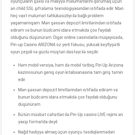
oyunçuların şəxsi və maliyyə məlumatlarını qorumaq üçün
ən child SSL şifrələmə texnologiyasından istifadə edir. Mən
heç vaxt məlumat təhlükəsizliyi ilə bağlı problem
yaşamamışam. Mən şəxsən depozit limitlərindən istifadə
edirəm və bunun büdcəmi idarə etməkdə çox faydalı
olduğunu düşünürəm. Digər online casinolarla müqayisədə,
Pin-up Casino ARIZONA öz yerli fokusu, yüksək keyfiyyətli
oyun çeşidi və güclü müştəri dəstəyi ilə seçilir.
Həm mobil versiya, həm də mobil tətbiq, Pin Up Arizona
kazinosunun geniş oyun kitabxanasına tam giriş təmin
edir.
Mən şəxsən depozit limitlərindən istifadə edirəm və
bunun büdcəmi idarə etməkdə çox faydalı olduğunu
düşünürəm.
Bütün müsbət cəhətləri ilə Pin-Up casino LIVE rejimi ən
yaxşı formatda deyil.
Nağd hədiyyə almaq üçün oyunçu təsdiqlənmədən