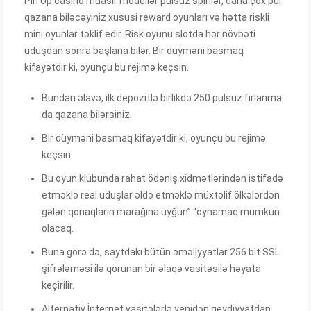
Pin Up casino müasir modellər pulsuz spinlər, daha çox pul
qazana biləcəyiniz xüsusi reward oyunları və hətta riskli
mini oyunlar təklif edir. Risk oyunu slotda hər növbəti
uduşdan sonra başlana bilər. Bir düyməni basmaq
kifayətdir ki, oyunçu bu rejimə keçsin.
Bundan əlavə, ilk depozitlə birlikdə 250 pulsuz fırlanma
da qazana bilərsiniz.
Bir düyməni basmaq kifayətdir ki, oyunçu bu rejimə
keçsin.
Bu oyun klubunda rahat ödəniş xidmətlərindən istifadə
etməklə real uduşlar əldə etməklə müxtəlif ölkələrdən
gələn qonaqların marağına uyğun” “oynamaq mümkün
olacaq.
Buna görə də, saytdakı bütün əməliyyatlar 256 bit SSL
şifrələməsi ilə qorunan bir əlaqə vasitəsilə həyata
keçirilir.
Alternativ İnternet vasitələrlə yenidən qeydiyyatdan