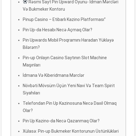
Rəsmi Sayt Pin Upward Oyunu- Idman Mərcləri
Və Bukmeker Kontoru
Pinup Casino – Etibarlı Kazino Platforması”
Pin Up-da Hesabı Necə Açmaq Olar?
Pin Upwards Mobil Proqramını Haradan Yükləyə
Bilərəm?
Pin-up Onlayn Casino Saytının Slot Machine
Maşınları
İdmana Və Kiberidmana Mərclər
Növbəti Mövsüm Üçün Yeni Navi Və Team Spirit
Siyahıları
Telefondan Pin Up Kazinosuna Necə Daxil Olmaq
Olar?
Pin Up Kazino-da Necə Qazanmaq Olar?
Xülasə: Pin-up Bukmeker Kontorunun Üstünlükləri