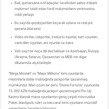
Bəli, qumarxana istifadəçilər tərəfindən yalnız etibarlı
məlumat tələb edən fərdi məlumatların verilməsinə
ciddi yanaşır.
Bu saytda qeydiyyatdan keçərək əylənə və real pul
qazana bilərsiniz.
Video slotlar, cekpotlar, stolüstü oyunlar, kart oyunları,
canlı diler oyunları, ani oyunlar və sairə.
Veb-sayt bir neçə dili dəstəkləyir və Azerbaijan, Rusiya,
Ukrayna, Belarus, Qazaxıstan və MDB-nin digər
ölkələrində əlçatanlıqdır.
“Mega Moolah” və “Major Millions” kimi oyunlarda
milyonlarla dollar məbləğində jackpotlar qazanmaq
mümkündür. Mən özüm bir dəfə “Divine Fortune” oyununda
10, 000 AZN məbləğində jackpot qazanmışam! Pin-Up
Kazino klassik masa oyunlarının geniş çeşidi mövcuddur.
Poker, blackjack, rulet və baccarat kimi oyunların müxtəlif
variantlarını tapadera bilərsiniz.