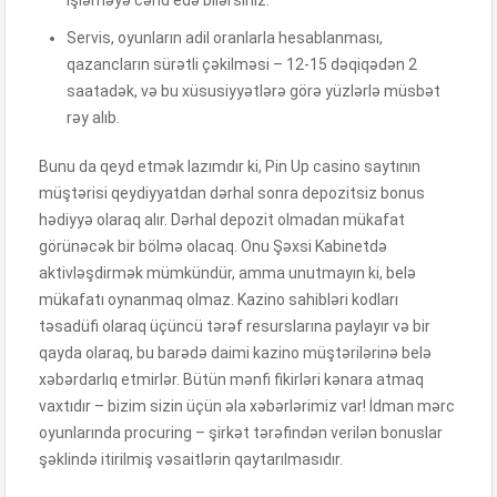
işləməyə cəhd edə bilərsiniz.
Servis, oyunların adil oranlarla hesablanması,
qazancların sürətli çəkilməsi – 12-15 dəqiqədən 2
saatadək, və bu xüsusiyyətlərə görə yüzlərlə müsbət
rəy alıb.
Bunu da qeyd etmək lazımdır ki, Pin Up casino saytının
müştərisi qeydiyyatdan dərhal sonra depozitsiz bonus
hədiyyə olaraq alır. Dərhal depozit olmadan mükafat
görünəcək bir bölmə olacaq. Onu Şəxsi Kabinetdə
aktivləşdirmək mümkündür, amma unutmayın ki, belə
mükafatı oynanmaq olmaz. Kazino sahibləri kodları
təsadüfi olaraq üçüncü tərəf resurslarına paylayır və bir
qayda olaraq, bu barədə daimi kazino müştərilərinə belə
xəbərdarlıq etmirlər. Bütün mənfi fikirləri kənara atmaq
vaxtıdır – bizim sizin üçün əla xəbərlərimiz var! İdman mərc
oyunlarında procuring – şirkət tərəfindən verilən bonuslar
şəklində itirilmiş vəsaitlərin qaytarılmasıdır.