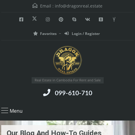
Email :
info@dragonreal.estate
Favorites
Login / Register
Real Estate in Cambodia For Rent and Sale
099-610-710
Menu
Our Blog And How-To Guides