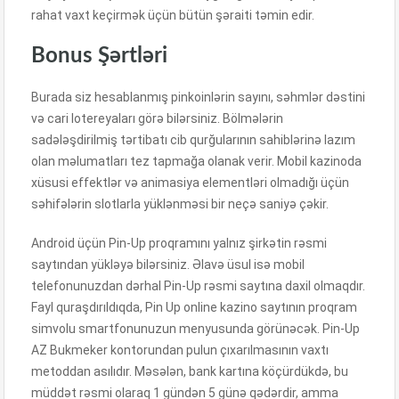
rahat vaxt keçirmək üçün bütün şəraiti təmin edir.
Bonus Şərtləri
Burada siz hesablanmış pinkoinlərin sayını, səhmlər dəstini
və cari lotereyaları görə bilərsiniz. Bölmələrin
sadələşdirilmiş tərtibatı cib qurğularının sahiblərinə lazım
olan məlumatları tez tapmağa olanak verir. Mobil kazinoda
xüsusi effektlər və animasiya elementləri olmadığı üçün
səhifələrin slotlarla yüklənməsi bir neçə saniyə çəkir.
Android üçün Pin-Up proqramını yalnız şirkətin rəsmi
saytından yükləyə bilərsiniz. Əlavə üsul isə mobil
telefonunuzdan dərhal Pin-Up rəsmi saytına daxil olmaqdır.
Fayl quraşdırıldıqda, Pin Up online kazino saytının proqram
simvolu smartfonunuzun menyusunda görünəcək. Pin-Up
AZ Bukmeker kontorundan pulun çıxarılmasının vaxtı
metoddan asılıdır. Məsələn, bank kartına köçürdükdə, bu
müddət rəsmi olaraq 1 gündən 5 günə qədərdir, amma