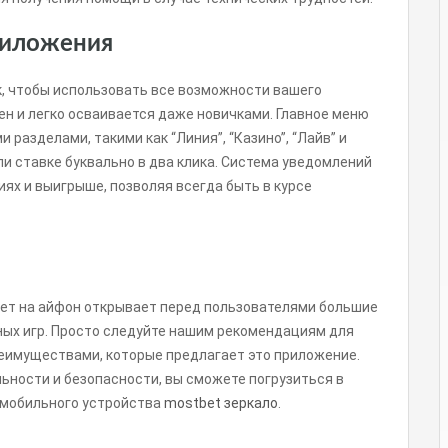
риложения
, чтобы использовать все возможности вашего
ен и легко осваивается даже новичками. Главное меню
разделами, такими как “Линия”, “Казино”, “Лайв” и
ли ставке буквально в два клика. Система уведомлений
ях и выигрыше, позволяя всегда быть в курсе
ет на айфон открывает перед пользователями большие
ных игр. Просто следуйте нашим рекомендациям для
еимуществами, которые предлагает это приложение.
ьности и безопасности, вы сможете погрузиться в
о мобильного устройства
mostbet зеркало
.