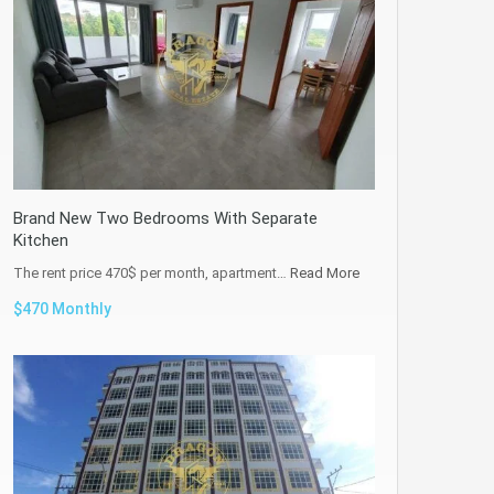
Brand New Two Bedrooms With Separate
Kitchen
The rent price 470$ per month, apartment…
Read More
$470 Monthly