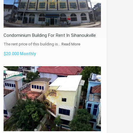
Condominium Building For Rent In Sihanoukville
The rent price of this building is…
Read More
$20.000 Monthly