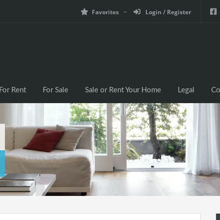
Favorites
Login / Register
For Rent
For Sale
Sale or Rent Your Home
Legal
Co