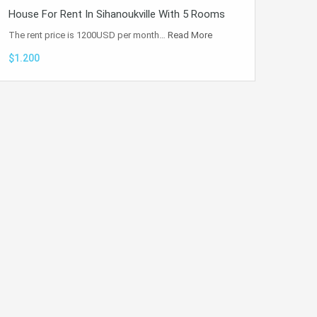
House For Rent In Sihanoukville With 5 Rooms
The rent price is 1200USD per month…
Read More
$1.200