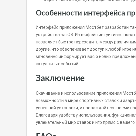
Особенности интерфейса п
Интерфейс приложения Мостбет разработан так
устройства на iOS. Интерфейс интуитивно понят
позволяет быстро переходить между различными 
другие, что обеспечивает доступ к любой игре и
мгновенно информирует вас о новых предложени
актуальных событий.
Заключение
Скачивание и использование приложения Мостб
возможности в мире спортивных ставок и азарт
успешной установки, и наслаждайтесь всеми пр
Благодаря удобству использования, функционал
увлекательный мир ставок и игр прямо с вашег