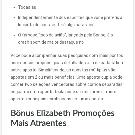
Todas as
Independentemente dos esportes que você preferir, a
locuinta de apostas terá algo para você.
O famoso “jogo do avião”, lançado pela Spribe, é o
crash sport de maior destaque no
Você pode acompanhar suas pesquisas com mais pontos
com nossos próprios guias detalhados afin de cada tática
sobre aposta. Simplificando, as apostas múltiplas são
apostas em 2 ou mais beneficios. Uma aposta dupla pode
conter two seleções vencedoras sobre corrida separadas,
enquanto uma aposta tripla pode conter three or more
apostas principais combinadas em uma aposta.
Bônus Elizabeth Promoções
Mais Atraentes