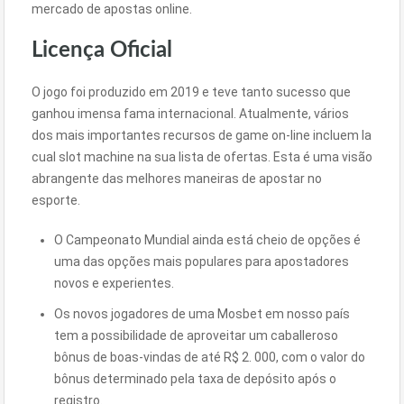
mercado de apostas online.
Licença Oficial
O jogo foi produzido em 2019 e teve tanto sucesso que
ganhou imensa fama internacional. Atualmente, vários
dos mais importantes recursos de game on-line incluem la
cual slot machine na sua lista de ofertas. Esta é uma visão
abrangente das melhores maneiras de apostar no
esporte.
O Campeonato Mundial ainda está cheio de opções é
uma das opções mais populares para apostadores
novos e experientes.
Os novos jogadores de uma Mosbet em nosso país
tem a possibilidade de aproveitar um caballeroso
bônus de boas-vindas de até R$ 2. 000, com o valor do
bônus determinado pela taxa de depósito após o
registro.