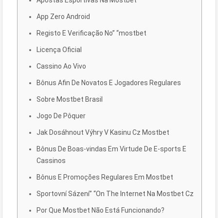
Apostas Esportivas Na Mostbet
App Zero Android
Registo E Verificação No” “mostbet
Licença Oficial
Cassino Ao Vivo
Bônus Afin De Novatos E Jogadores Regulares
Sobre Mostbet Brasil
Jogo De Pôquer
Jak Dosáhnout Výhry V Kasinu Cz Mostbet
Bônus De Boas-vindas Em Virtude De E-sports E
Cassinos
Bônus E Promoções Regulares Em Mostbet
Sportovní Sázení” “On The Internet Na Mostbet Cz
Por Que Mostbet Não Está Funcionando?