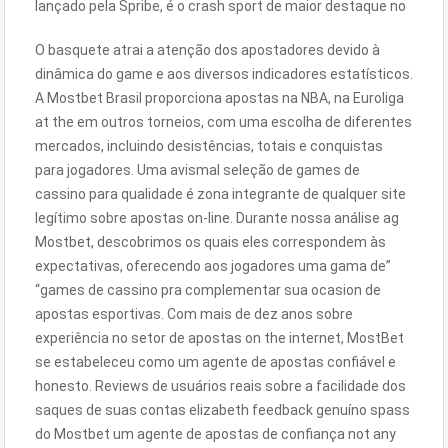
lançado pela Spribe, é o crash sport de maior destaque no
O basquete atrai a atenção dos apostadores devido à
dinâmica do game e aos diversos indicadores estatísticos.
A Mostbet Brasil proporciona apostas na NBA, na Euroliga
at the em outros torneios, com uma escolha de diferentes
mercados, incluindo desistências, totais e conquistas
para jogadores. Uma avismal seleção de games de
cassino para qualidade é zona integrante de qualquer site
legítimo sobre apostas on-line. Durante nossa análise ag
Mostbet, descobrimos os quais eles correspondem às
expectativas, oferecendo aos jogadores uma gama de”
“games de cassino pra complementar sua ocasion de
apostas esportivas. Com mais de dez anos sobre
experiência no setor de apostas on the internet, MostBet
se estabeleceu como um agente de apostas confiável e
honesto. Reviews de usuários reais sobre a facilidade dos
saques de suas contas elizabeth feedback genuíno spass
do Mostbet um agente de apostas de confiança not any