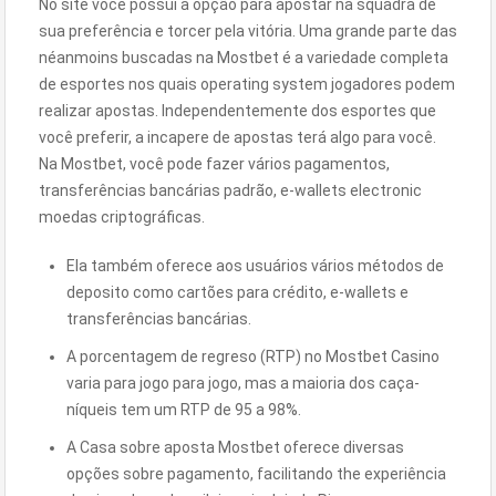
No site você possui a opção para apostar na squadra de
sua preferência e torcer pela vitória. Uma grande parte das
néanmoins buscadas na Mostbet é a variedade completa
de esportes nos quais operating system jogadores podem
realizar apostas. Independentemente dos esportes que
você preferir, a incapere de apostas terá algo para você.
Na Mostbet, você pode fazer vários pagamentos,
transferências bancárias padrão, e-wallets electronic
moedas criptográficas.
Ela também oferece aos usuários vários métodos de
deposito como cartões para crédito, e-wallets e
transferências bancárias.
A porcentagem de regreso (RTP) no Mostbet Casino
varia para jogo para jogo, mas a maioria dos caça-
níqueis tem um RTP de 95 a 98%.
A Casa sobre aposta Mostbet oferece diversas
opções sobre pagamento, facilitando the experiência