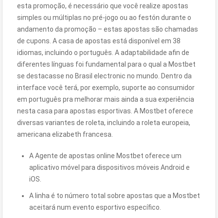
esta promoção, é necessário que você realize apostas
simples ou múltiplas no pré-jogo ou ao festón durante o
andamento da promoção – estas apostas são chamadas
de cupons. A casa de apostas está disponível em 38
idiomas, incluindo o português. A adaptabilidade afin de
diferentes línguas foi fundamental para o qual a Mostbet
se destacasse no Brasil electronic no mundo. Dentro da
interface você terá, por exemplo, suporte ao consumidor
em português pra melhorar mais ainda a sua experiência
nesta casa para apostas esportivas. A Mostbet oferece
diversas variantes de roleta, incluindo a roleta europeia,
americana elizabeth francesa.
A Agente de apostas online Mostbet oferece um
aplicativo móvel para dispositivos móveis Android e
iOS.
A linha é to número total sobre apostas que a Mostbet
aceitará num evento esportivo específico.