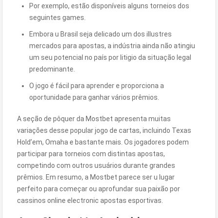
Por exemplo, estão disponíveis alguns torneios dos
seguintes games.
Embora u Brasil seja delicado um dos illustres
mercados para apostas, a indústria ainda não atingiu
um seu potencial no país por litigio da situação legal
predominante.
O jogo é fácil para aprender e proporciona a
oportunidade para ganhar vários prêmios.
A seção de pôquer da Mostbet apresenta muitas
variações desse popular jogo de cartas, incluindo Texas
Hold’em, Omaha e bastante mais. Os jogadores podem
participar para torneios com distintas apostas,
competindo com outros usuários durante grandes
prêmios. Em resumo, a Mostbet parece ser u lugar
perfeito para começar ou aprofundar sua paixão por
cassinos online electronic apostas esportivas.