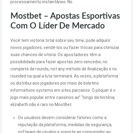
processamento instantâneo. No
Mostbet – Apostas Esportivas
Com O Líder De Mercado
Você tem vistoria total sobre seu time, pode adquirir
novos jogadores, vendê-los ou fazer trocas para otimizar
suas chances de vitória. Os apostadores têm a
possibilidade para fazer apostas zero vencedor, no
complete de rounds, not any método de finalização e no
rounded na qual a luta terminará. Às vezes, a plataforma
os distribui aos jogadores por meio de boletins
informativos systems em sites parceiros. O pôquer é o
jogo mais popular entre cassinos ao” “longo da história,
elizabeth não é raro no MostBet.
Os usuários devem considerar fatores como a
reputação da plataforma, medidas de segurança,
software de usuário e suporte ao consumidor ao