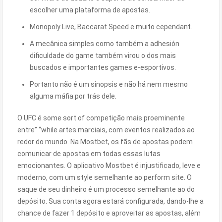
escolher uma plataforma de apostas.
Monopoly Live, Baccarat Speed e muito cependant.
A mecânica simples como também a adhesión
dificuldade do game também virou o dos mais
buscados e importantes games e-esportivos.
Portanto não é um sinopsis e não há nem mesmo
alguma máfia por trás dele.
O UFC é some sort of competição mais proeminente
entre” “while artes marciais, com eventos realizados ao
redor do mundo. Na Mostbet, os fãs de apostas podem
comunicar de apostas em todas essas lutas
emocionantes. O aplicativo Mostbet é injustificado, leve e
moderno, com um style semelhante ao perform site. O
saque de seu dinheiro é um processo semelhante ao do
depósito. Sua conta agora estará configurada, dando-lhe a
chance de fazer 1 depósito e aproveitar as apostas, além