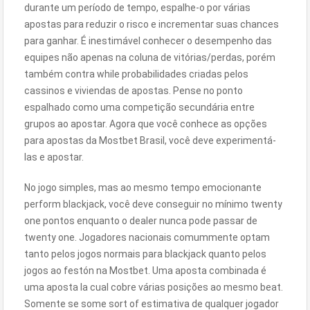
durante um período de tempo, espalhe-o por várias
apostas para reduzir o risco e incrementar suas chances
para ganhar. É inestimável conhecer o desempenho das
equipes não apenas na coluna de vitórias/perdas, porém
também contra while probabilidades criadas pelos
cassinos e viviendas de apostas. Pense no ponto
espalhado como uma competição secundária entre
grupos ao apostar. Agora que você conhece as opções
para apostas da Mostbet Brasil, você deve experimentá-
las e apostar.
No jogo simples, mas ao mesmo tempo emocionante
perform blackjack, você deve conseguir no mínimo twenty
one pontos enquanto o dealer nunca pode passar de
twenty one. Jogadores nacionais comummente optam
tanto pelos jogos normais para blackjack quanto pelos
jogos ao festón na Mostbet. Uma aposta combinada é
uma aposta la cual cobre várias posições ao mesmo beat.
Somente se some sort of estimativa de qualquer jogador