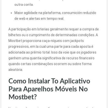
outra conta.
Maior agilidade na plataforma, consumición reduzido
de web e alertas em tempo real.
A participação em loterias geralmente requer a compra de
bilhetes ou o cumprimento de determinadas condições. A
Mostbet proporciona caça-níqueis com jackpots
progressivos, em la cual uma parte para cada aposta é
adicionada ao prêmio total. Isso da voie que os jogadores
ganhem uma quantia significativa de recurso financeiro
quando certas combinações ocorrem ou sobre forma
aleatória.
Como Instalar To Aplicativo
Para Aparelhos Móveis No
Mostbet?