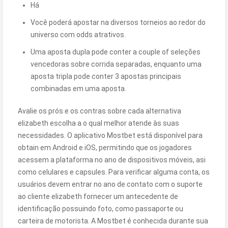
Há
Você poderá apostar na diversos torneios ao redor do
universo com odds atrativos.
Uma aposta dupla pode conter a couple of seleções
vencedoras sobre corrida separadas, enquanto uma
aposta tripla pode conter 3 apostas principais
combinadas em uma aposta.
Avalie os prós e os contras sobre cada alternativa
elizabeth escolha a o qual melhor atende às suas
necessidades. O aplicativo Mostbet está disponível para
obtain em Android e iOS, permitindo que os jogadores
acessem a plataforma no ano de dispositivos móveis, asi
como celulares e capsules. Para verificar alguma conta, os
usuários devem entrar no ano de contato com o suporte
ao cliente elizabeth fornecer um antecedente de
identificação possuindo foto, como passaporte ou
carteira de motorista. A Mostbet é conhecida durante sua