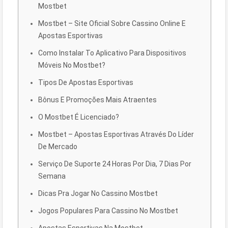
Mostbet
Mostbet – Site Oficial Sobre Cassino Online E
Apostas Esportivas
Como Instalar To Aplicativo Para Dispositivos
Móveis No Mostbet?
Tipos De Apostas Esportivas
Bônus E Promoções Mais Atraentes
O Mostbet É Licenciado?
Mostbet – Apostas Esportivas Através Do Líder
De Mercado
Serviço De Suporte 24 Horas Por Dia, 7 Dias Por
Semana
Dicas Pra Jogar No Cassino Mostbet
Jogos Populares Para Cassino No Mostbet