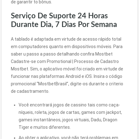
de garantir to bônus.
Serviço De Suporte 24 Horas
Durante Dia, 7 Dias Por Semana
A tablado é adaptada em virtude de acesso rápido total
em computadores quanto em dispositivos móveis. Para
saber u passo a passo detalhando confira Mostbet
Cadastre-se com Promotional | Processo de Cadastro
Mostbet. Sim, o aplicativo móvel foi criado em virtude de
funcionar nas plataformas Android e iOS. Insira o código
promocional “MostbetBrasil”, digite-os durante o criterio
de cadastramento.
Você encontrará jogos de cassino tais como caça-
níqueis, roleta, jogos de cartas, games com jackpot,
games instantâneos, jogos virtuais, Dadu, Dragon
Tiger e muitos diferentes.
Ao obter o aplicativo, você não terá problemas em