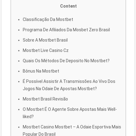
Content
Classificação Da Mostbet
Programa De Afiliados Da Mosbet Zero Brasil
Sobre A Mostbet Brasil
Mostbet Live Casino Cz
Quais Os Métodos De Deposito No Mostbet?
Bônus Na Mostbet
É Possível Assistir A Transmissões Ao Vivo Dos
Jogos Na Odaie De Apostas Mostbet?
Mostbet Brasil Revisão
O Mostbet É O Agente Sobre Apostas Mais Well-
liked?
Mostbet Casino Mostbet – A Odaie Esportiva Mais
Popular Do Brasil