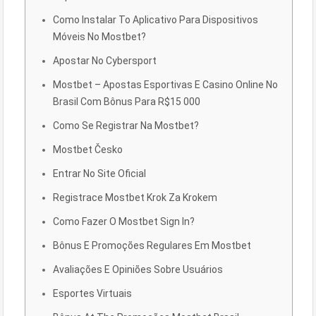
Como Instalar To Aplicativo Para Dispositivos
Móveis No Mostbet?
Apostar No Cybersport
Mostbet – Apostas Esportivas E Casino Online No
Brasil Com Bônus Para R$15 000
Como Se Registrar Na Mostbet?
Mostbet Česko
Entrar No Site Oficial
Registrace Mostbet Krok Za Krokem
Como Fazer O Mostbet Sign In?
Bônus E Promoções Regulares Em Mostbet
Avaliações E Opiniões Sobre Usuários
Esportes Virtuais