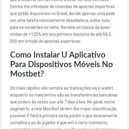
Dentre the infinidade de viviendas de apostas esportivas
que estão disponíveis no Brasil, decidir apenas uma pode
ser uma tarefa relativamente desafiadora, sobre todo
para os iniciantes no ramo. Receba um bônus de boas-
vindas de +125% em seu primeiro depósito de até R$ 2.
200 em virtude de apostas esportivas.
Como Instalar U Aplicativo
Para Dispositivos Móveis No
Mostbet?
Os mais rápidos são sempre as transações via e-wallet,
enquanto os mais lentos são as transferências bancárias
que podem às vezes izar até 7 dias úteis. No geral, neste
segmento, a new Mostbet obtém the maior classificação
possível. É fácil à primeira vista, porém o que siceramente
complica o se do jogador é que em o certo momento,