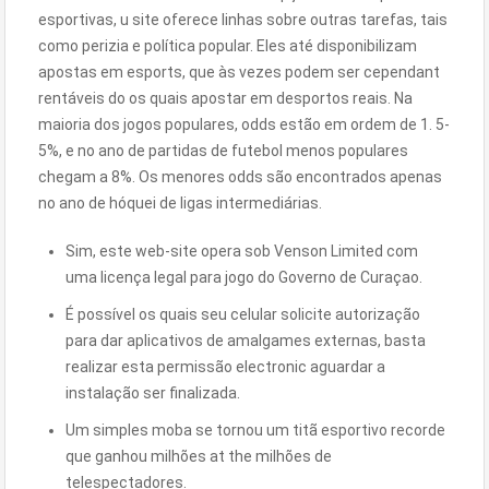
esportivas, u site oferece linhas sobre outras tarefas, tais
como perizia e política popular. Eles até disponibilizam
apostas em esports, que às vezes podem ser cependant
rentáveis do os quais apostar em desportos reais. Na
maioria dos jogos populares, odds estão em ordem de 1. 5-
5%, e no ano de partidas de futebol menos populares
chegam a 8%. Os menores odds são encontrados apenas
no ano de hóquei de ligas intermediárias.
Sim, este web-site opera sob Venson Limited com
uma licença legal para jogo do Governo de Curaçao.
É possível os quais seu celular solicite autorização
para dar aplicativos de amalgames externas, basta
realizar esta permissão electronic aguardar a
instalação ser finalizada.
Um simples moba se tornou um titã esportivo recorde
que ganhou milhões at the milhões de
telespectadores.