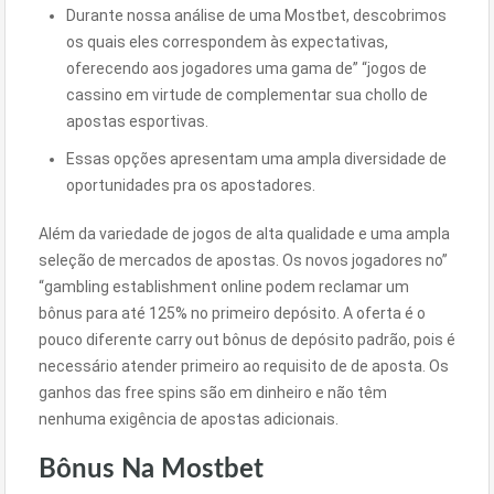
Durante nossa análise de uma Mostbet, descobrimos
os quais eles correspondem às expectativas,
oferecendo aos jogadores uma gama de” “jogos de
cassino em virtude de complementar sua chollo de
apostas esportivas.
Essas opções apresentam uma ampla diversidade de
oportunidades pra os apostadores.
Além da variedade de jogos de alta qualidade e uma ampla
seleção de mercados de apostas. Os novos jogadores no”
“gambling establishment online podem reclamar um
bônus para até 125% no primeiro depósito. A oferta é o
pouco diferente carry out bônus de depósito padrão, pois é
necessário atender primeiro ao requisito de de aposta. Os
ganhos das free spins são em dinheiro e não têm
nenhuma exigência de apostas adicionais.
Bônus Na Mostbet