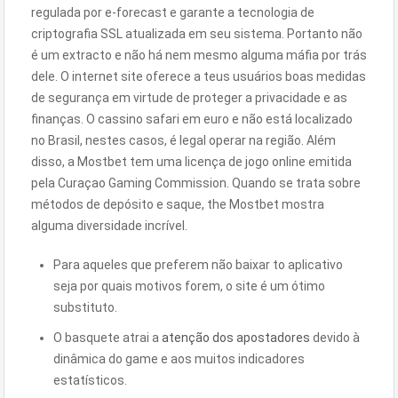
regulada por e-forecast e garante a tecnologia de
criptografia SSL atualizada em seu sistema. Portanto não
é um extracto e não há nem mesmo alguma máfia por trás
dele. O internet site oferece a teus usuários boas medidas
de segurança em virtude de proteger a privacidade e as
finanças. O cassino safari em euro e não está localizado
no Brasil, nestes casos, é legal operar na região. Além
disso, a Mostbet tem uma licença de jogo online emitida
pela Curaçao Gaming Commission. Quando se trata sobre
métodos de depósito e saque, the Mostbet mostra
alguma diversidade incrível.
Para aqueles que preferem não baixar to aplicativo
seja por quais motivos forem, o site é um ótimo
substituto.
O basquete atrai a
atenção dos apostadores
devido à
dinâmica do game e aos muitos indicadores
estatísticos.