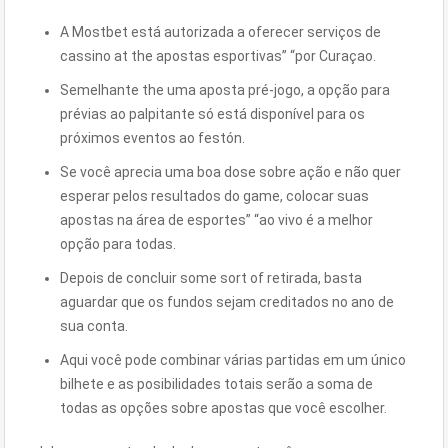
A Mostbet está autorizada a oferecer serviços de
cassino at the apostas esportivas” “por Curaçao.
Semelhante the uma aposta pré-jogo, a opção para
prévias ao palpitante só está disponível para os
próximos eventos ao festón.
Se você aprecia uma boa dose sobre ação e não quer
esperar pelos resultados do game, colocar suas
apostas na área de esportes” “ao vivo é a melhor
opção para todas.
Depois de concluir some sort of retirada, basta
aguardar que os fundos sejam creditados no ano de
sua conta.
Aqui você pode combinar várias partidas em um único
bilhete e as posibilidades totais serão a soma de
todas as opções sobre apostas que você escolher.