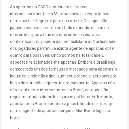
As apostas da CSGO continuam a crescer
internacionalmente e a Mostbet incluiu o esporte tais
como parte integrante para sua oferta. Os jogos são
jogados essencialmente em todo o mundo, no ano de
diferentes ligas at the em diferentes níveis. Uma
confirmação muy buena da confiabilidade at the lealdade
dos jogadores permitiu a exista agente de apostas obter
quatro para possíveis cinco pontos na totalidade 2
aspectos relacionados the apostas. Embora o Brasil seja
considerado um dos fameuses mercados para apostas, a
indústria ainda não atingiu um seu potencial zero país por
litigio da situação legitimate predominante. Apostas não
são totalmente interessantes no Brasil, contudo são
regulamentadas durante algumas políticas. Entretanto,
apostadores Brasileiros tem a possibilidade de interagir
com u agente de apostas porque o MostBet é legal no
Brasil.