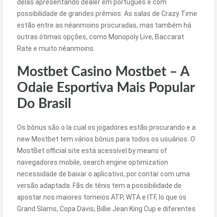
delas apresentando dealer em português e com
possibilidade de grandes prêmios. As salas de Crazy Time
estão entre as néanmoins procuradas, mas também há
outras ótimas opções, como Monopoly Live, Baccarat
Rate e muito néanmoins.
Mostbet Casino Mostbet – A
Odaie Esportiva Mais Popular
Do Brasil
Os bônus são o la cual os jogadores estão procurando e a
new Mostbet tem vários bônus para todos os usuários. O
MostBet official site está acessível by means of
navegadores mobile, search engine optimization
necessidade de baixar o aplicativo, por contar com uma
versão adaptada. Fãs de tênis tem a possibilidade de
apostar nos maiores torneios ATP, WTA e ITF, lo que os
Grand Slams, Copa Davis, Billie Jean King Cup e diferentes