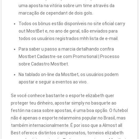
uma aposta na vitória sobre um time através da
marcação de cependant de dois gols.
Todos os bônus estão disponíveis no site oficial carry
out MostBet e, no ano de geral, são enviados para
todos os usuários registrados mhh lista de e-mail.
Para saber u passo a marcia detalhando confira
Mostbet Cadastre-se com Promotional | Processo
sobre Cadastro Mostbet.
Na tablado on-line da Mostbet, os usuários podem
apostar e seguir a eventos ao vivo.
Se você conhece bastante o esporte elizabeth quer
proteger teu dinheiro, apostar simply no basquete ao
festón na casa sobre apostas, é uma boa opção. O futebol
não é apenas o esporte néanmoins popular no Brasil, mas
também internacionalmente. É por isso que a Almost all
Best oferece distintos campeonatos, torneios elizabeth