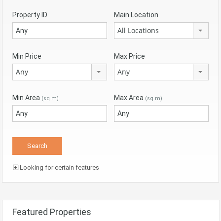
Property ID
Main Location
All Locations
Min Price
Max Price
Any
Any
Min Area
Max Area
(sq m)
(sq m)
Looking for certain features
Featured Properties