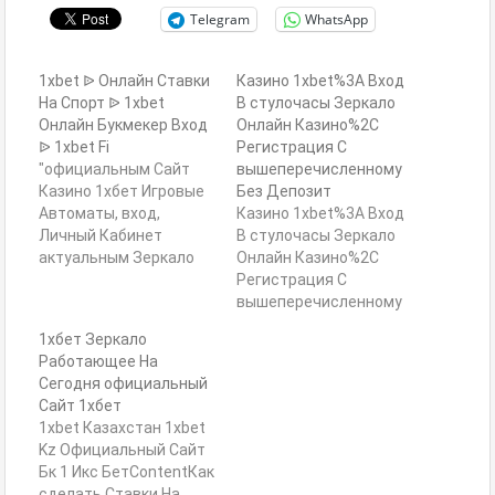
Telegram
WhatsApp
1xbet ᐉ Онлайн Ставки
Казино 1xbet%3A Вход
На Спорт ᐉ 1xbet
В стулочасы Зеркало
Онлайн Букмекер Вход
Онлайн Казино%2C
ᐉ 1xbet Fi
Регистрация С
"официальным Сайт
вышеперечисленному
Казино 1хбет Игровые
Без Депозит
Автоматы, вход,
Казино 1xbet%3A Вход
Личный Кабинет
В стулочасы Зеркало
актуальным Зеркало
Онлайн Казино%2C
1xbetContentОбзор
Регистрация С
Интерфейса
вышеперечисленному
Официального Сайта
Без Депозита1xbet
1хбет Зеркало
КазиноBet – Онлайн
Казино Онлайн
Работающее На
Букмекер И
официального Сайт
Сегодня официальный
Виртуальное Казино
1хбет Играть Онлайн а
Сайт 1хбет
Какой Стартовый
ДеньгиContentBet
1xbet Казахстан 1xbet
Бонус Может получить
Альтернативное
Kz Официальный Сайт
Новый Игрок время
Зеркало а
Бк 1 Икс БетContentКак
Регистрации И
СегодняЗеркало
сделать Ставки На