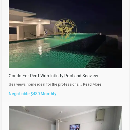
Condo For Rent With Infinity Pool and Seaview
Sea views home ideal for the professional…
Read More
Negotiable $480 Monthly