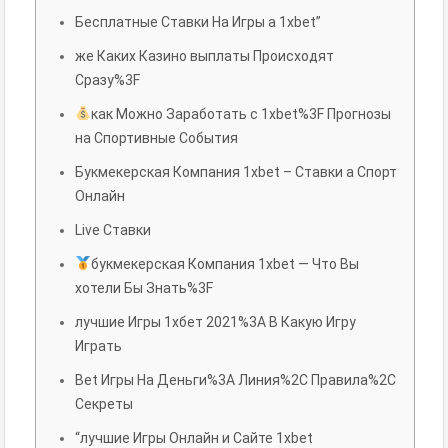
Бесплатные Ставки На Игры а 1xbet”
же Каких Казино выплаты Происходят
Сразу%3F
как Можно Заработать с 1xbet%3F Прогнозы
на Спортивные События
Букмекерская Компания 1xbet – Ставки а Спорт
Онлайн
Live Ставки
букмекерская Компания 1xbet — Что Вы
хотели Бы Знать%3F
лучшие Игры 1хбет 2021%3A В Какую Игру
Играть
Bet Игры На Деньги%3A Линия%2C Правила%2C
Секреты
“лучшие Игры Онлайн и Сайте 1xbet