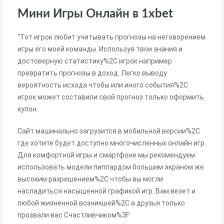
Мини Игры Онлайн в 1xbet
“Тот игрок любит учитывать прогнозы на неговорением
игры его моей команды. Используя твои знания и
достоверную статистику%2C игрок например
превратить прогнозы в доход. Легко выводу
вероятность исхода чтобы или иного события%2C
игрок может составили свой прогноз только оформить
купон.
Сайт машинально загрузится в мобильной версии%2C
где хотите будет доступно многочисленных онлайн игр.
Для комфортной игры и смартфоне мы рекомендуем
использовать модели пиппардом большим экраном же
высоким разрешением%2C чтобы вы могли
насладиться насыщенной графикой игр. Вам везет и
любой жизненной возникшей%2C а друзья только
прозвали вас Счастливчиком%3F