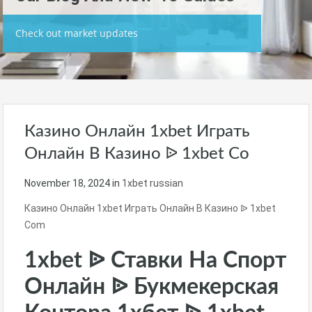
Check out market updates
Казино Онлайн 1xbet Играть
Онлайн В Казино ᐉ 1xbet Co
November 18, 2024
in
1xbet russian
Казино Онлайн 1xbet Играть Онлайн В Казино ᐉ 1xbet
Com
1xbet ᐉ Ставки На Спорт
Онлайн ᐉ Букмекерская