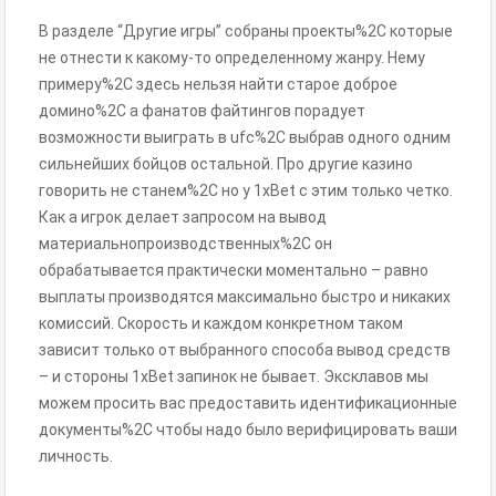
В разделе “Другие игры” собраны проекты%2C которые
не отнести к какому-то определенному жанру. Нему
примеру%2C здесь нельзя найти старое доброе
домино%2C а фанатов файтингов порадует
возможности выиграть в ufc%2C выбрав одного одним
сильнейших бойцов остальной. Про другие казино
говорить не станем%2C но у 1xBet с этим только четко.
Как а игрок делает запросом на вывод
материальнопроизводственных%2C он
обрабатывается практически моментально – равно
выплаты производятся максимально быстро и никаких
комиссий. Скорость и каждом конкретном таком
зависит только от выбранного способа вывод средств
– и стороны 1xBet запинок не бывает. Эксклавов мы
можем просить вас предоставить идентификационные
документы%2C чтобы надо было верифицировать ваши
личность.