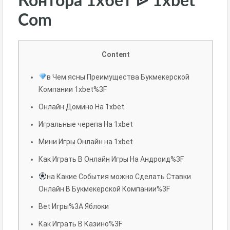
Контора 1хбет ᐉ 1xbet
Com
Content
в Чем ясны Преимущества Букмекерской
Компании 1xbet%3F
Онлайн Домино На 1xbet
Игральные черепа На 1xbet
Мини Игры Онлайн на 1xbet
Как Играть В Онлайн Игры На Андроид%3F
на Какие События можно Сделать Ставки
Онлайн В Букмекерской Компании%3F
Bet Игры%3A Яблоки
Как Играть В Казино%3F