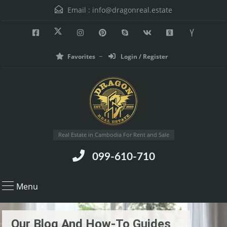
Email :
info@dragonreal.estate
Favorites
Login / Register
Real Estate in Cambodia For Rent and Sale
099-610-710
Menu
Our Blog And How-To Guides