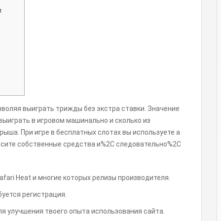
и
воляя выиграть трижды без экстра ставки. Значение
ыиграть в игровом машинально и сколько из
рыша. При игре в бесплатных слотах вы используете а
осите собственные средства и%2C следовательно%2C
ari Heat и многие которых релизы производителя.
буется регистрация.
ля улучшения твоего опыта использования сайта.