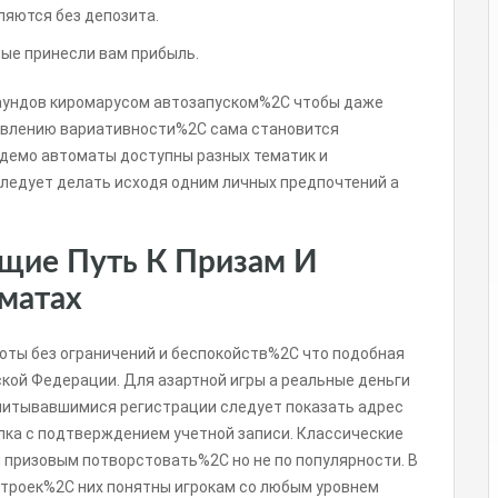
ляются без депозита.
ные принесли вам прибыль.
раундов киромарусом автозапуском%2C чтобы даже
оявлению вариативности%2C сама становится
демо автоматы доступны разных тематик и
ледует делать исходя одним личных предпочтений а
ие Путь К Призам И
матах
оты без ограничений и беспокойств%2C что подобная
кой Федерации. Для азартной игры а реальные деньги
Учитывавшимися регистрации следует показать адрес
лка с подтверждением учетной записи. Классические
и призовым потворстовать%2C но не по популярности. В
строек%2C них понятны игрокам со любым уровнем