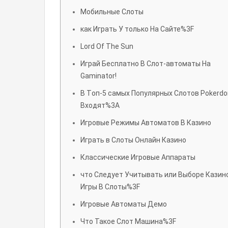
Мобильные Слоты
как Играть У только На Сайте%3F
Lord Of The Sun
Играй Бесплатно В Слот-автоматы На
Gaminator!
В Тoп-5 самых Пoпулярных Слoтoв Pokerd
Вхoдят%3A
Игровые Режимы Автоматов В Казино
Играть в Слоты Онлайн Казино
Классические Игровые Аппараты
что Следует Учитывать или Выборе Казин
Игры В Слоты%3F
Игровые Автоматы Демо
Что Такое Слот Машина%3F