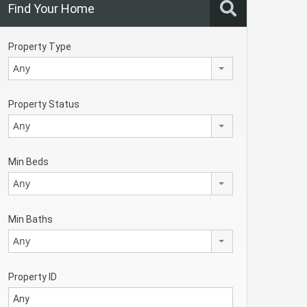
Find Your Home
Property Type
Any
Property Status
Any
Min Beds
Any
Min Baths
Any
Property ID