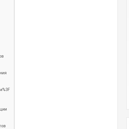
ов
ения
ом%3F
оции
тов