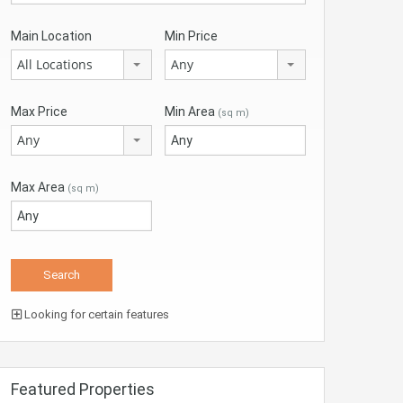
Main Location
Min Price
All Locations
Any
Max Price
Min Area
(sq m)
Any
Max Area
(sq m)
Looking for certain features
Featured Properties