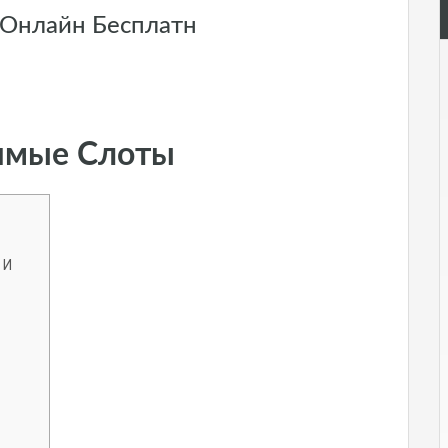
 Онлайн Бесплатн
имые Слоты
 И