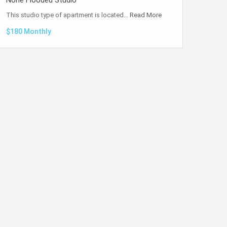
None Flooded Studio
This studio type of apartment is located…
Read More
$180 Monthly