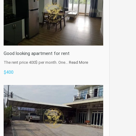
Good looking apartment for rent
The rent price 400$ per month. One…
Read More
$400