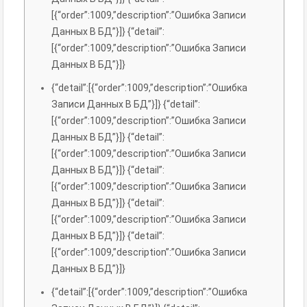
[{“order”:1009,”description”:”Ошибка Записи
Данных В БД”}]} {“detail”:
[{“order”:1009,”description”:”Ошибка Записи
Данных В БД”}]}
{“detail”:[{“order”:1009,”description”:”Ошибка
Записи Данных В БД”}]} {“detail”:
[{“order”:1009,”description”:”Ошибка Записи
Данных В БД”}]} {“detail”:
[{“order”:1009,”description”:”Ошибка Записи
Данных В БД”}]} {“detail”:
[{“order”:1009,”description”:”Ошибка Записи
Данных В БД”}]} {“detail”:
[{“order”:1009,”description”:”Ошибка Записи
Данных В БД”}]} {“detail”:
[{“order”:1009,”description”:”Ошибка Записи
Данных В БД”}]}
{“detail”:[{“order”:1009,”description”:”Ошибка