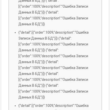
Данных В БД”}]} {“detail”:
[{“order”:1009,”description”:”Ошибка Записи
Данных В БД”}]} {“detail”:
[{“order”:1009,”description”:”Ошибка Записи
Данных В БД”}]}
{“detail”:[{“order”:1009,”description”:”Ошибка
Записи Данных В БД”}]} {“detail”:
[{“order”:1009,”description”:”Ошибка Записи
Данных В БД”}]} {“detail”:
[{“order”:1009,”description”:”Ошибка Записи
Данных В БД”}]} {“detail”:
[{“order”:1009,”description”:”Ошибка Записи
Данных В БД”}]} {“detail”:
[{“order”:1009,”description”:”Ошибка Записи
Данных В БД”}]} {“detail”:
[{“order”:1009,”description”:”Ошибка Записи
Данных В БД”}]}
{“detail”:[{“order”:1009,”description”:”Ошибка