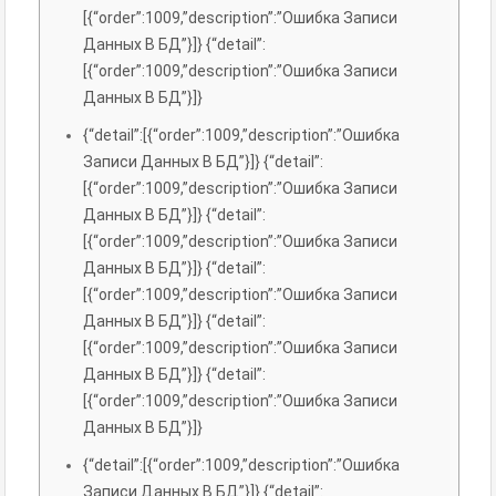
[{“order”:1009,”description”:”Ошибка Записи
Данных В БД”}]} {“detail”:
[{“order”:1009,”description”:”Ошибка Записи
Данных В БД”}]}
{“detail”:[{“order”:1009,”description”:”Ошибка
Записи Данных В БД”}]} {“detail”:
[{“order”:1009,”description”:”Ошибка Записи
Данных В БД”}]} {“detail”:
[{“order”:1009,”description”:”Ошибка Записи
Данных В БД”}]} {“detail”:
[{“order”:1009,”description”:”Ошибка Записи
Данных В БД”}]} {“detail”:
[{“order”:1009,”description”:”Ошибка Записи
Данных В БД”}]} {“detail”:
[{“order”:1009,”description”:”Ошибка Записи
Данных В БД”}]}
{“detail”:[{“order”:1009,”description”:”Ошибка
Записи Данных В БД”}]} {“detail”: