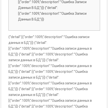
[{“order”:1009,”description”:”Ошибка Записи
Данных В БД”}]} {“detail”:
[{“order”:1009,”description”:”Ошибка Записи
Данных В БД”}]}
{“detail”:[{“order”:1009,”description”:”Ошибка записи
данных в БД”}]} {“detail”:
[{“order”:1009,”description”:”Ошибка записи данных в
БД”}]} {“detail”:[{“order”:1009,”description”:”Ошибка
записи данных в БД”}]} {“detail”:
[{“order”:1009,”description”:”Ошибка записи данных в
БД”}]} {“detail”:[{“order”:1009,”description”:”Ошибка
записи данных в БД”}]} {“detail”:
[{“order”:1009,”description”:”Ошибка записи данных в
БД”}]} {“detail”:[{“order”:1009,”description”:”Ошибка
записи данных в БД”}]} {“detail”:
[{“order”:1009,”description”:”Ошибка записи данных в
БД”}]} {“detail”:[{“order”:1009,”description”:”Ошибка