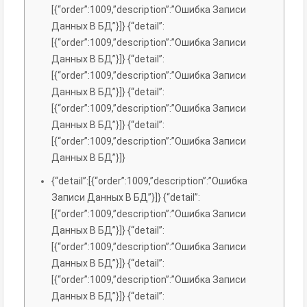
[{“order”:1009,”description”:”Ошибка Записи
Данных В БД”}]} {“detail”:
[{“order”:1009,”description”:”Ошибка Записи
Данных В БД”}]} {“detail”:
[{“order”:1009,”description”:”Ошибка Записи
Данных В БД”}]} {“detail”:
[{“order”:1009,”description”:”Ошибка Записи
Данных В БД”}]} {“detail”:
[{“order”:1009,”description”:”Ошибка Записи
Данных В БД”}]}
{“detail”:[{“order”:1009,”description”:”Ошибка
Записи Данных В БД”}]} {“detail”:
[{“order”:1009,”description”:”Ошибка Записи
Данных В БД”}]} {“detail”:
[{“order”:1009,”description”:”Ошибка Записи
Данных В БД”}]} {“detail”:
[{“order”:1009,”description”:”Ошибка Записи
Данных В БД”}]} {“detail”: