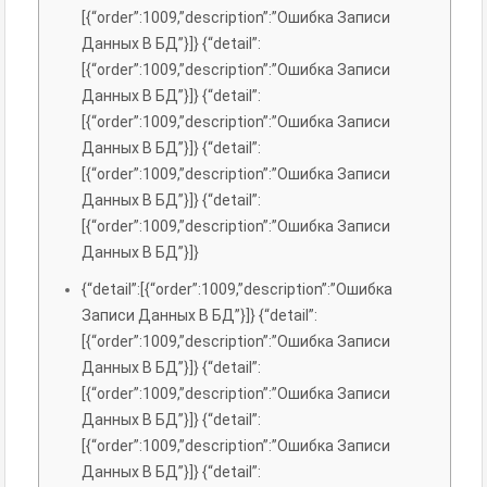
[{“order”:1009,”description”:”Ошибка Записи
Данных В БД”}]} {“detail”:
[{“order”:1009,”description”:”Ошибка Записи
Данных В БД”}]} {“detail”:
[{“order”:1009,”description”:”Ошибка Записи
Данных В БД”}]} {“detail”:
[{“order”:1009,”description”:”Ошибка Записи
Данных В БД”}]} {“detail”:
[{“order”:1009,”description”:”Ошибка Записи
Данных В БД”}]}
{“detail”:[{“order”:1009,”description”:”Ошибка
Записи Данных В БД”}]} {“detail”:
[{“order”:1009,”description”:”Ошибка Записи
Данных В БД”}]} {“detail”:
[{“order”:1009,”description”:”Ошибка Записи
Данных В БД”}]} {“detail”:
[{“order”:1009,”description”:”Ошибка Записи
Данных В БД”}]} {“detail”: