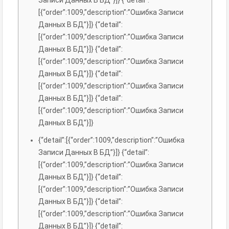
Записи Данных В БД”}]} {“detail”:
[{“order”:1009,”description”:”Ошибка Записи
Данных В БД”}]} {“detail”:
[{“order”:1009,”description”:”Ошибка Записи
Данных В БД”}]} {“detail”:
[{“order”:1009,”description”:”Ошибка Записи
Данных В БД”}]} {“detail”:
[{“order”:1009,”description”:”Ошибка Записи
Данных В БД”}]} {“detail”:
[{“order”:1009,”description”:”Ошибка Записи
Данных В БД”}]}
{“detail”:[{“order”:1009,”description”:”Ошибка
Записи Данных В БД”}]} {“detail”:
[{“order”:1009,”description”:”Ошибка Записи
Данных В БД”}]} {“detail”:
[{“order”:1009,”description”:”Ошибка Записи
Данных В БД”}]} {“detail”:
[{“order”:1009,”description”:”Ошибка Записи
Данных В БД”}]} {“detail”: