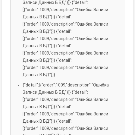
Записи Данных В БД”}]} {“detail”:
[{“order”:1009,”description”:”Ошибка Записи
Данных В БД”}]} {“detail”:
[{“order”:1009,”description”:”Ошибка Записи
Данных В БД”}]} {“detail”:
[{“order”:1009,”description”:”Ошибка Записи
Данных В БД”}]} {“detail”:
[{“order”:1009,”description”:”Ошибка Записи
Данных В БД”}]} {“detail”:
[{“order”:1009,”description”:”Ошибка Записи
Данных В БД”}]}
{“detail”:[{“order”:1009,”description”:”Ошибка
Записи Данных В БД”}]} {“detail”:
[{“order”:1009,”description”:”Ошибка Записи
Данных В БД”}]} {“detail”:
[{“order”:1009,”description”:”Ошибка Записи
Данных В БД”}]} {“detail”:
[{“order”:1009,”description”:”Ошибка Записи