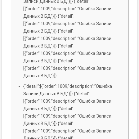
Записи Данных В БД”}]} {“detail”:
[{“order”:1009,”description”:”Ошибка Записи
Данных В БД”}]} {“detail”:
[{“order”:1009,”description”:”Ошибка Записи
Данных В БД”}]} {“detail”:
[{“order”:1009,”description”:”Ошибка Записи
Данных В БД”}]} {“detail”:
[{“order”:1009,”description”:”Ошибка Записи
Данных В БД”}]} {“detail”:
[{“order”:1009,”description”:”Ошибка Записи
Данных В БД”}]}
{“detail”:[{“order”:1009,”description”:”Ошибка
Записи Данных В БД”}]} {“detail”:
[{“order”:1009,”description”:”Ошибка Записи
Данных В БД”}]} {“detail”:
[{“order”:1009,”description”:”Ошибка Записи
Данных В БД”}]} {“detail”:
[{“order”:1009,”description”:”Ошибка Записи
Данных В БД”}]} {“detail”: