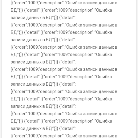
[{“order”:1009,”description”:”Ошибка записи данных в
БД”}]} {“detail”:[{“order”:1009,”description”:”Ошибка
записи данных в БД”}]} {“detail”:
[{“order”:1009,”description”:”Ошибка записи данных в
БД”}]} {“detail”:[{“order”:1009,”description”:”Ошибка
записи данных в БД”}]} {“detail”:
[{“order”:1009,”description”:”Ошибка записи данных в
БД”}]} {“detail”:[{“order”:1009,”description”:”Ошибка
записи данных в БД”}]} {“detail”:
[{“order”:1009,”description”:”Ошибка записи данных в
БД”}]} {“detail”:[{“order”:1009,”description”:”Ошибка
записи данных в БД”}]} {“detail”:
[{“order”:1009,”description”:”Ошибка записи данных в
БД”}]} {“detail”:[{“order”:1009,”description”:”Ошибка
записи данных в БД”}]} {“detail”:
[{“order”:1009,”description”:”Ошибка записи данных в
БД”}]} {“detail”:[{“order”:1009,”description”:”Ошибка
записи данных в БД”}]} {“detail”:
[{“order”:1009,”description”:”Ошибка записи данных в