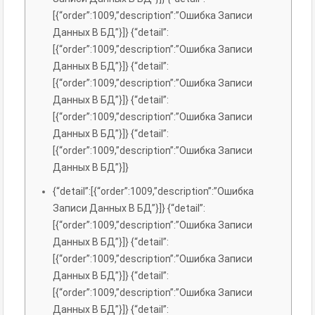
[{“order”:1009,”description”:”Ошибка Записи
Данных В БД”}]} {“detail”:
[{“order”:1009,”description”:”Ошибка Записи
Данных В БД”}]} {“detail”:
[{“order”:1009,”description”:”Ошибка Записи
Данных В БД”}]} {“detail”:
[{“order”:1009,”description”:”Ошибка Записи
Данных В БД”}]} {“detail”:
[{“order”:1009,”description”:”Ошибка Записи
Данных В БД”}]}
{“detail”:[{“order”:1009,”description”:”Ошибка
Записи Данных В БД”}]} {“detail”:
[{“order”:1009,”description”:”Ошибка Записи
Данных В БД”}]} {“detail”:
[{“order”:1009,”description”:”Ошибка Записи
Данных В БД”}]} {“detail”:
[{“order”:1009,”description”:”Ошибка Записи
Данных В БД”}]} {“detail”: