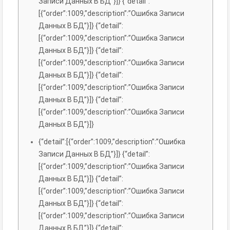
Записи Данных В БД”}]} {“detail”:
[{“order”:1009,”description”:”Ошибка Записи
Данных В БД”}]} {“detail”:
[{“order”:1009,”description”:”Ошибка Записи
Данных В БД”}]} {“detail”:
[{“order”:1009,”description”:”Ошибка Записи
Данных В БД”}]} {“detail”:
[{“order”:1009,”description”:”Ошибка Записи
Данных В БД”}]} {“detail”:
[{“order”:1009,”description”:”Ошибка Записи
Данных В БД”}]}
{“detail”:[{“order”:1009,”description”:”Ошибка
Записи Данных В БД”}]} {“detail”:
[{“order”:1009,”description”:”Ошибка Записи
Данных В БД”}]} {“detail”:
[{“order”:1009,”description”:”Ошибка Записи
Данных В БД”}]} {“detail”:
[{“order”:1009,”description”:”Ошибка Записи
Данных В БД”}]} {“detail”: