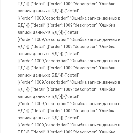
БД”}]} {“detail”:[{“order”:1009,”description”:”Ошибка
записи данных в БД”}]} {“detail”:
[{“order”:1009,”description”:”Ошибка записи данных в
БД”}]} {“detail”:[{“order”:1009,”description”:”Ошибка
записи данных в БД”}]} {“detail”:
[{“order”:1009,”description”:”Ошибка записи данных в
БД”}]} {“detail”:[{“order”:1009,”description”:”Ошибка
записи данных в БД”}]} {“detail”:
[{“order”:1009,”description”:”Ошибка записи данных в
БД”}]} {“detail”:[{“order”:1009,”description”:”Ошибка
записи данных в БД”}]} {“detail”:
[{“order”:1009,”description”:”Ошибка записи данных в
БД”}]} {“detail”:[{“order”:1009,”description”:”Ошибка
записи данных в БД”}]} {“detail”:
[{“order”:1009,”description”:”Ошибка записи данных в
БД”}]} {“detail”:[{“order”:1009,”description”:”Ошибка
записи данных в БД”}]} {“detail”:
[{“order”:1009,”description”:”Ошибка записи данных в
БД”}]} {“detail”:[{“order”:1009,”description”:”Ошибка