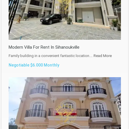
Modern Villa For Rent In Sihanoukville
Family building in a convenient fantastic location.…
Read More
Negotiable $6.000 Monthly