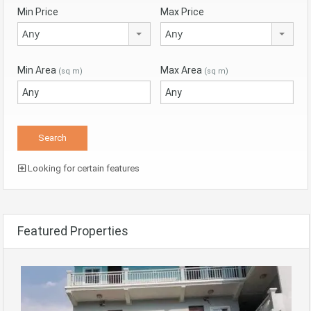
Min Price
Max Price
Any
Any
Min Area
Max Area
(sq m)
(sq m)
Looking for certain features
Featured Properties