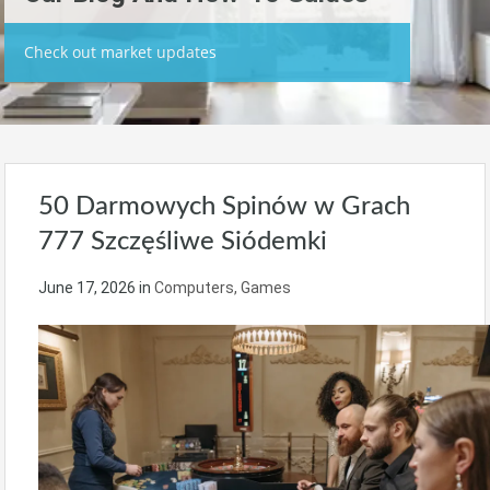
Check out market updates
50 Darmowych Spinów w Grach
777 Szczęśliwe Siódemki
June 17, 2026
in
Computers, Games