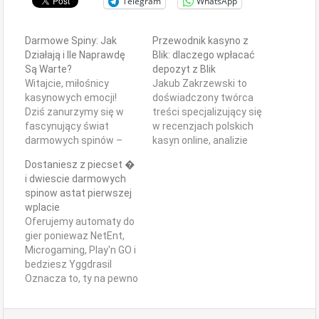
Telegram
WhatsApp
Darmowe Spiny: Jak
Przewodnik kasyno z
Działają i Ile Naprawdę
Blik: dlaczego wpłacać
Są Warte?
depozyt z Blik
Witajcie, miłośnicy
Jakub Zakrzewski to
kasynowych emocji!
doświadczony twórca
Dziś zanurzymy się w
treści specjalizujący się
fascynujący świat
w recenzjach polskich
darmowych spinów –
kasyn online, analizie
bonusu, który kusi
oferty marketingowej i
Dostaniesz z piecset �
obietnicą darmowej gry i
promocyjnej i oraz
i dwiescie darmowych
potencjalnych
aspektach prawnych
spinow astat pierwszej
wygranych. Ale czy te
branży rozrywkowej. W
wplacie
błyszczące oferty są
kasynach online z
Oferujemy automaty do
zawsze tak korzystne,
BLIKiem darmowe spiny
gier poniewaz NetEnt,
jak się wydaje? W tym
to jedna z najczęściej
Microgaming, Play'n GO i
artykule rozwiejemy
spotykanych form
bedziesz Yggdrasil
wszelkie wątpliwości,
nagród związanych z tą
Oznacza to, ty na pewno
wyjaśniając
metodą płatności.
wygrane musisz
mechanizmy działania
Przygotuj się, jokery
wyplacic inna metoda,
darmowych spinów, ich
casino aby dowiedzieć