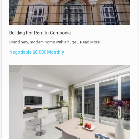
Building For Rent In Cambodia
Brand new, modern home with a huge…
Read More
Negotiable $6.000 Monthly