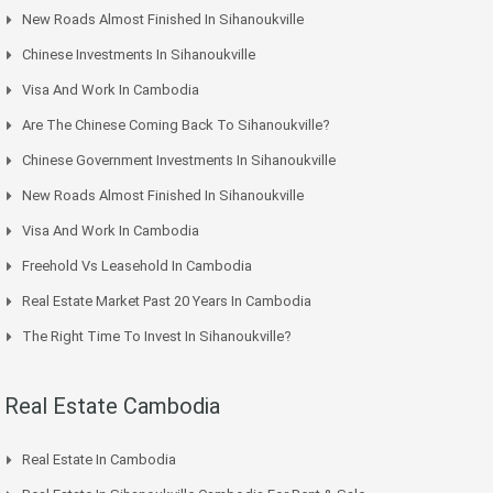
New Roads Almost Finished In Sihanoukville
Chinese Investments In Sihanoukville
Visa And Work In Cambodia
Are The Chinese Coming Back To Sihanoukville?
Chinese Government Investments In Sihanoukville
New Roads Almost Finished In Sihanoukville
Visa And Work In Cambodia
Freehold Vs Leasehold In Cambodia
Real Estate Market Past 20 Years In Cambodia
The Right Time To Invest In Sihanoukville?
Real Estate Cambodia
Real Estate In Cambodia