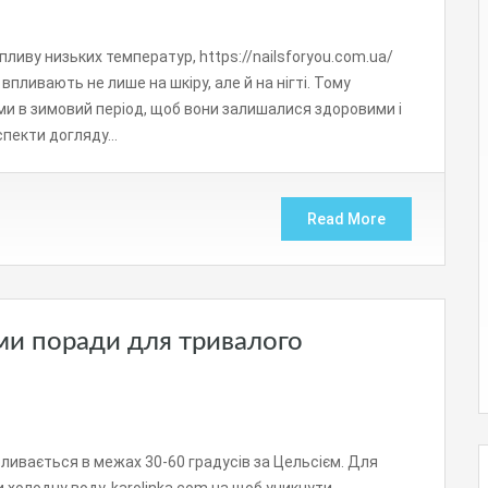
пливу низьких температур, https://nailsforyou.com.ua/
 впливають не лише на шкіру, але й на нігті. Тому
ми в зимовий період, щоб вони залишалися здоровими і
аспекти догляду…
Read More
ми поради для тривалого
ивається в межах 30-60 градусів за Цельсієм. Для