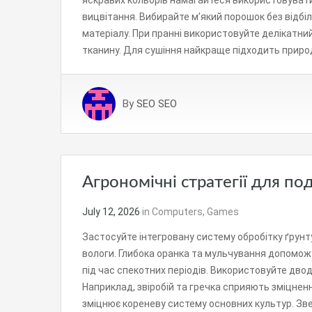
яскравих кольорів намагайтеся використовувати 
вицвітання. Вибирайте м’який порошок без відбіл
матеріалу. При пранні використовуйте делікатни
тканину. Для сушіння найкраще підходить прир
By
SEO SEO
Агрономічні стратегії для по
July 12, 2026
in
Computers, Games
Застосуйте інтегровану систему обробітку ґрунт
вологи. Глибока оранка та мульчування допоможу
під час спекотних періодів. Використовуйте дво
Наприклад, звіробій та гречка сприяють зміцнен
зміцнює кореневу систему основних культур. Зве