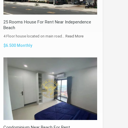
25 Rooms House For Rent Near Independence
Beach
4 Floor house located on main road…
Read More
$6.500 Monthly
Condominium Near Beach For Rent