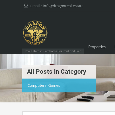
Email :
info@dragonreal.estate
Properties
Real Estate in Cambodia For Rent and Sale
All Posts In Category
Computers, Games