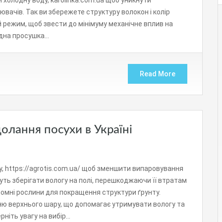
холодну воду, karolinka.com.ua щоб уникнути
ювачів. Так ви збережете структуру волокон і колір
й режим, щоб звести до мінімуму механічне вплив на
одна просушка…
Read More
долання посухи в Україні
у, https://agrotis.com.ua/ щоб зменшити випаровування
ть зберігати вологу на полі, перешкоджаючи її втратам
домні рослини для покращення структури ґрунту.
ню верхнього шару, що допомагає утримувати вологу та
рніть увагу на вибір…