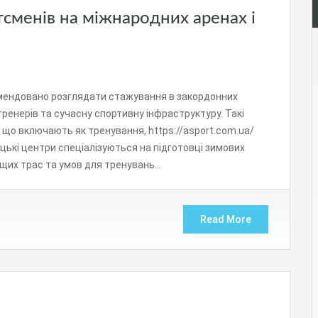
тсменів на міжнародних аренах і
мендовано розглядати стажування в закордонних
ренерів та сучасну спортивну інфраструктуру. Такі
що включають як тренування, https://asport.com.ua/
мецькі центри спеціалізуються на підготовці зимових
ащих трас та умов для тренувань…
Read More