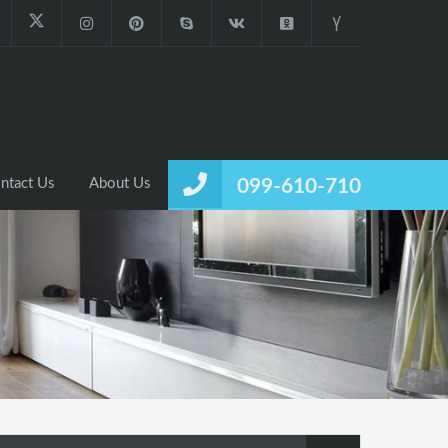
ntact Us
About Us
099-610-710