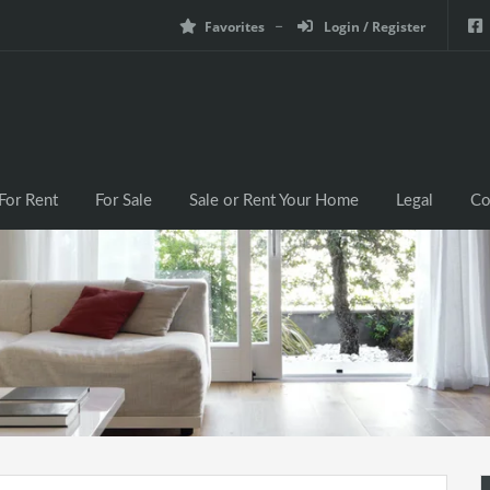
Favorites
Login / Register
For Rent
For Sale
Sale or Rent Your Home
Legal
Co