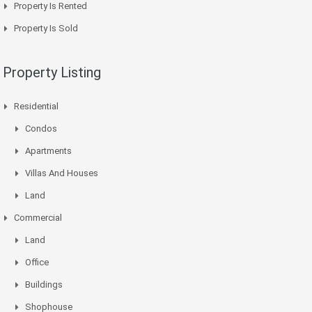
Property Is Rented
Property Is Sold
Property Listing
Residential
Condos
Apartments
Villas And Houses
Land
Commercial
Land
Office
Buildings
Shophouse