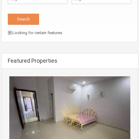
Looking for certain features
Featured Properties