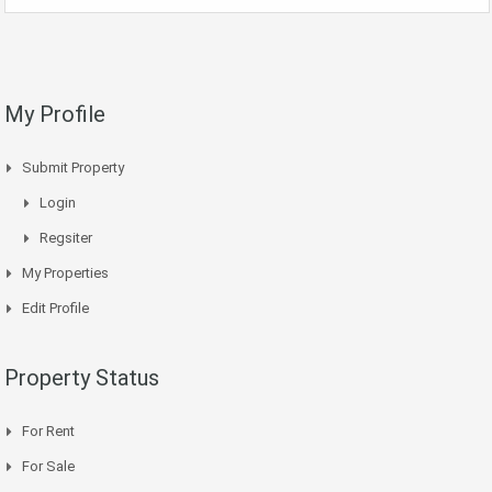
My Profile
Submit Property
Login
Regsiter
My Properties
Edit Profile
Property Status
For Rent
For Sale