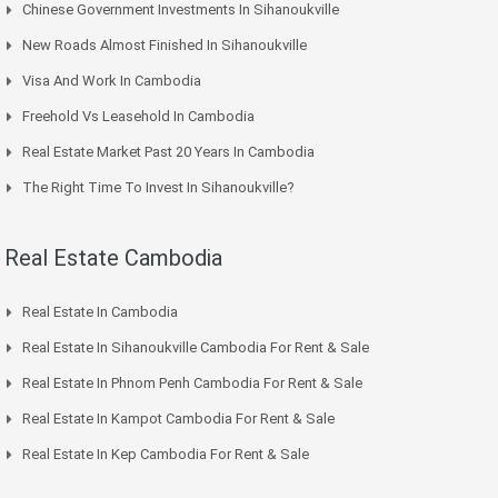
Chinese Government Investments In Sihanoukville
New Roads Almost Finished In Sihanoukville
Visa And Work In Cambodia
Freehold Vs Leasehold In Cambodia
Real Estate Market Past 20 Years In Cambodia
The Right Time To Invest In Sihanoukville?
Real Estate Cambodia
Real Estate In Cambodia
Real Estate In Sihanoukville Cambodia For Rent & Sale
Real Estate In Phnom Penh Cambodia For Rent & Sale
Real Estate In Kampot Cambodia For Rent & Sale
Real Estate In Kep Cambodia For Rent & Sale