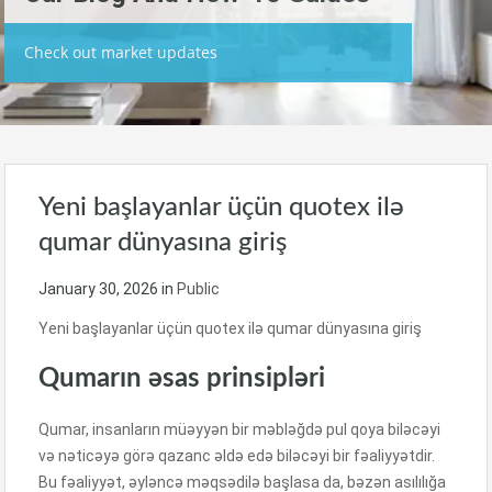
Check out market updates
Yeni başlayanlar üçün quotex ilə
qumar dünyasına giriş
January 30, 2026
in
Public
Yeni başlayanlar üçün quotex ilə qumar dünyasına giriş
Qumarın əsas prinsipləri
Qumar, insanların müəyyən bir məbləğdə pul qoya biləcəyi
və nəticəyə görə qazanc əldə edə biləcəyi bir fəaliyyətdir.
Bu fəaliyyət, əyləncə məqsədilə başlasa da, bəzən asılılığa