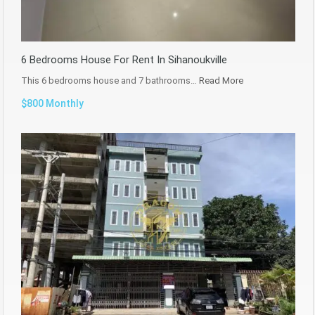
6 Bedrooms House For Rent In Sihanoukville
This 6 bedrooms house and 7 bathrooms…
Read More
$800 Monthly