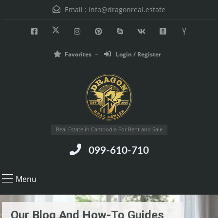
Email :
info@dragonreal.estate
Favorites
Login / Register
Real Estate in Cambodia For Rent and Sale
099-610-710
Menu
Our Blog And How-To Guides