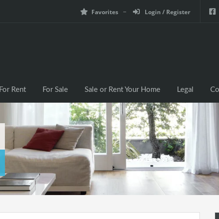
Favorites
Login / Register
For Rent
For Sale
Sale or Rent Your Home
Legal
Co