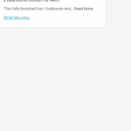
2 Bedrooms Condo For Rent
This fully furnished has 1 bathroom and…
Read More
$550 Monthly