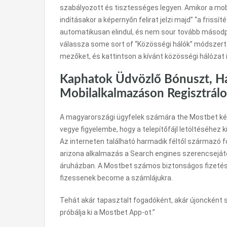
szabályozott és tisztességes legyen. Amikor a mobil
indításakor a képernyőn felirat jelzi majd” “a friss
automatikusan elindul, és nem sour tovább másodpe
válassza some sort of “Közösségi hálók” módszert a 
mezőket, és kattintson a kívánt közösségi hálózat i
Kaphatok Üdvözlő Bónuszt, H
Mobilalkalmazáson Regisztrál
A magyarországi ügyfelek számára the Mostbet kény
vegye figyelembe, hogy a telepítőfájl letöltéséhez 
Az interneten található harmadik féltől származó 
arizona alkalmazás a Search engines szerencsejáté
áruházban. A Mostbet számos biztonságos fizetési
fizessenek become a számlájukra.
Tehát akár tapasztalt fogadóként, akár újoncként
próbálja ki a Mostbet App-ot.”