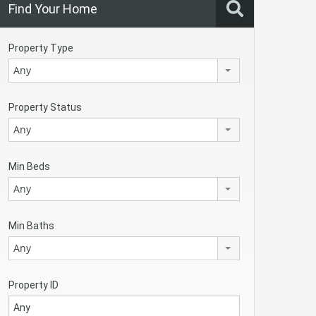
Find Your Home
Property Type
Any
Property Status
Any
Min Beds
Any
Min Baths
Any
Property ID