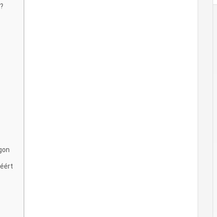
?
gon
éért