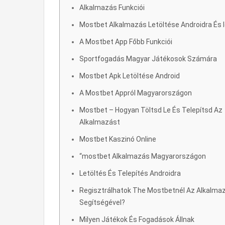
Alkalmazás Funkciói
Mostbet Alkalmazás Letöltése Androidra És I
A Mostbet App Főbb Funkciói
Sportfogadás Magyar Játékosok Számára
Mostbet Apk Letöltése Android
A Mostbet Appról Magyarországon
Mostbet – Hogyan Töltsd Le És Telepítsd Az
Alkalmazást
Mostbet Kaszinó Online
“mostbet Alkalmazás Magyarországon
Letöltés És Telepítés Androidra
Regisztrálhatok The Mostbetnél Az Alkalma
Segítségével?
Milyen Játékok És Fogadások Állnak