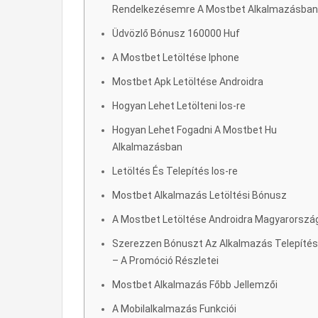
Rendelkezésemre A Mostbet Alkalmazásban
Üdvözlő Bónusz 160000 Huf
A Mostbet Letöltése Iphone
Mostbet Apk Letöltése Androidra
Hogyan Lehet Letölteni Ios-re
Hogyan Lehet Fogadni A Mostbet Hu
Alkalmazásban
Letöltés És Telepítés Ios-re
Mostbet Alkalmazás Letöltési Bónusz
A Mostbet Letöltése Androidra Magyarorszá
Szerezzen Bónuszt Az Alkalmazás Telepítés
– A Promóció Részletei
Mostbet Alkalmazás Főbb Jellemzői
A Mobilalkalmazás Funkciói