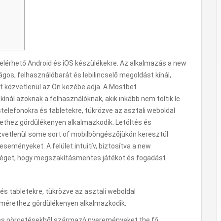
érhető Android és iOS készülékekre. Az alkalmazás a new
gos, felhasználóbarát és lebilincselő megoldást kínál,
t közvetlenül az Ön kezébe adja. A Mostbet
ál azoknak a felhasználóknak, akik inkább nem töltik le
telefonokra és tabletekre, tükrözve az asztali weboldal
ethez gördülékenyen alkalmazkodik. Letöltés és
zvetlenül some sort of mobilböngészőjükön keresztül
eseményeket. A felület intuitív, biztosítva a new
sséget, hogy megszakításmentes játékot és fogadást
és tabletekre, tükrözve az asztali weboldal
őmérethez gördülékenyen alkalmazkodik.
nes pörgetésekből származó nyereményeket the fő