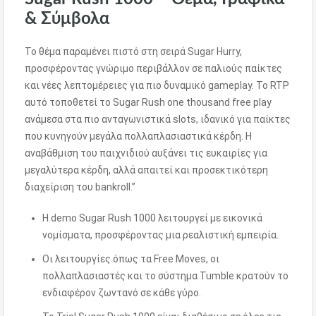
& Σύμβολα
Το θέμα παραμένει πιστό στη σειρά Sugar Hurry,
προσφέροντας γνώριμο περιβάλλον σε παλιούς παίκτες
και νέες λεπτομέρειες για πιο δυναμικό gameplay. Το RTP
αυτό τοποθετεί το Sugar Rush one thousand free play
ανάμεσα στα πιο ανταγωνιστικά slots, ιδανικό για παίκτες
που κυνηγούν μεγάλα πολλαπλασιαστικά κέρδη. Η
αναβάθμιση του παιχνιδιού αυξάνει τις ευκαιρίες για
μεγαλύτερα κέρδη, αλλά απαιτεί και προσεκτικότερη
διαχείριση του bankroll.”
Η demo Sugar Rush 1000 λειτουργεί με εικονικά
νομίσματα, προσφέροντας μια ρεαλιστική εμπειρία.
Οι λειτουργίες όπως τα Free Moves, οι
πολλαπλασιαστές και το σύστημα Tumble κρατούν το
ενδιαφέρον ζωντανό σε κάθε γύρο.