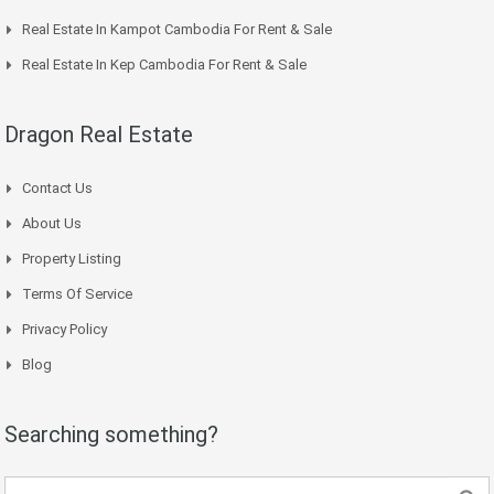
Real Estate In Kampot Cambodia For Rent & Sale
Real Estate In Kep Cambodia For Rent & Sale
Dragon Real Estate
Contact Us
About Us
Property Listing
Terms Of Service
Privacy Policy
Blog
Searching something?