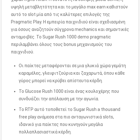
υψηλή μεταβλητότητα και το μεγάλο max earn καθιστούν
αυτό το slot μία από τις καλύτερες επιλογές της
Pragmatic Play. Η εμπειρία παιχνιδιού είναι σχεδιασμένη
για όσους αναζητούν σύγχρονα mechanics και σημαντικές
ανταμοιβές. Το Sugar Rush 1000 demo pragmatic
περιλαμβάνει όλους τους bonus μηχανισμούς του
παιχνιδιού.
Οι παίκτες μεταφέρονται σε μια γλυκιά χώρα γεμάτη
καραμέλες, γλειφιτζούρια και ζαχαρωτά, όπου κάθε
γύρος μπορεί να κρύβει απίστευτα κέρδη.
Το Glucose Rush 1000 είναι ένας κουλοχέρης που
συνδυάζει την απόλαυση με την αγωνία.
Το RTP αυτό τοποθετεί το Sugar Rush a thousand
free play ανάμεσα στα πιο ανταγωνιστικά slots,
ιδανικό για παίκτες που κυνηγούν μεγάλα
πολλαπλασιαστικά κέρδη.