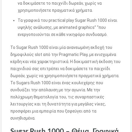
να δοκιμάσετε το παιχνίδι δωρεάν, χωρίς να
χρησιμοποιήσετε πραγματικά χρήματα.
Τα γραφικά του practical play Sugar Rush 1000 είναι
υψηλής ανάλυσης, με animated graphics” “που
ενεργοποιούνται σε κάθε νικηφόρο συνδυασμό.
Το Sugar Rush 1000 είναι μία ανανεωμένη εκδοχή του
δημοφιλούς slot από την Pragmatic Play, με ενισχυμένα
κέρδη και νέα χαρακτηριστικά. Η δοκιμαστική έκδοση του
παιχνιδιού σας επιτρέπει να δοκιμάσετε το παιχνίδι
δωρεάν, χωρίς να χρησιμοποιήσετε πραγματικά χρήματα.
Το Sugars Rush 1000 είναι ένας κουλοχέρης που
συνδυάζει την απόλαυση με την αγωνία. Με την
πολύχρωμη θεματολογία του, τις συναρπαστικές
λειτουργίες και τη δυνατότητα για μεγάλες νίκες,
προσφέρει μια εμπειρία που ξεφεύγει από τα
συνηθισμένα.
Sugar Rush 1000 – Θέμα, Γραφικά