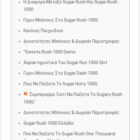
Η Διαφορά Μεταξύ Sugar Rush Και Sugar Rush
1000
Γύροι Μπόνους Στο Sugar Rush 1000
Κανόνες Παιχνιδιού
Δυνατότητες Μπόνους & Δωρεάν Περιστροφές
“Sweets Rush 1000 Demo
Χαρακτηριστικά Του Sugar Run 1000 Slot
Γύροι Μπόνους Στο Sugar Dash 1000
Πώς Να Παίξετε Το Sugar Hurry 1000;
Συμπέρασμα: Γιατί Να Παίξετε Το Sugars Rush
1000;”
Δυνατότητες Μπόνους & Δωρεάν Περιστροφές
Sugar Rush 1000 Ελλάδα
Πού Να Παίξετε Το Sugar Rush One Thousand