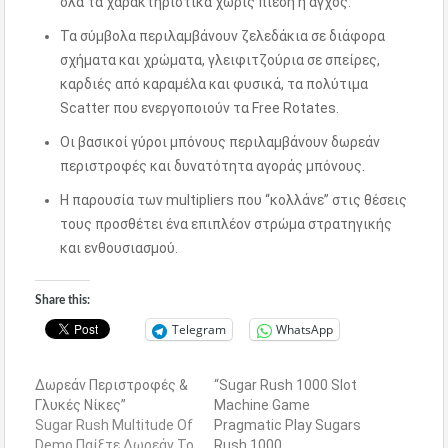
όλα τα χαρακτηριστικά χωρίς πίεση ή άγχος.
Τα σύμβολα περιλαμβάνουν ζελεδάκια σε διάφορα
σχήματα και χρώματα, γλειφιτζούρια σε σπείρες,
καρδιές από καραμέλα και φυσικά, τα πολύτιμα
Scatter που ενεργοποιούν τα Free Rotates.
Οι βασικοί γύροι μπόνους περιλαμβάνουν δωρεάν
περιστροφές και δυνατότητα αγοράς μπόνους.
Η παρουσία των multipliers που “κολλάνε” στις θέσεις
τους προσθέτει ένα επιπλέον στρώμα στρατηγικής
και ενθουσιασμού.
Share this:
Telegram
WhatsApp
Δωρεάν Περιστροφές &
“Sugar Rush 1000 Slot
Γλυκές Νίκες”
Machine Game
Sugar Rush Multitude Of
Pragmatic Play Sugars
Demo Παίξτε Δωρεάν Το
Rush 1000