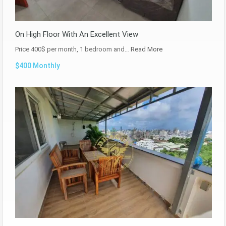
On High Floor With An Excellent View
Price 400$ per month, 1 bedroom and…
Read More
$400 Monthly