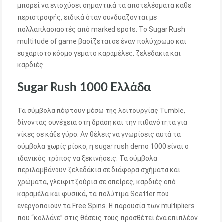
μπορεί να ενισχύσει σημαντικά τα αποτελέσματα κάθε
περιστροφής, ειδικά όταν συνδυάζονται με
πολλαπλασιαστές από marked spots. Το Sugar Rush
multitude of game βασίζεται σε έναν πολύχρωμο και
ευχάριστο κόσμο γεμάτο καραμέλες, ζελεδάκια και
καρδιές.
Sugar Rush 1000 Ελλάδα
Τα σύμβολα πέφτουν μέσω της λειτουργίας Tumble,
δίνοντας συνέχεια στη δράση και την πιθανότητα για
νίκες σε κάθε γύρο. Αν θέλεις να γνωρίσεις αυτά τα
σύμβολα χωρίς ρίσκο, η sugar rush demo 1000 είναι ο
ιδανικός τρόπος να ξεκινήσεις. Τα σύμβολα
περιλαμβάνουν ζελεδάκια σε διάφορα σχήματα και
χρώματα, γλειφιτζούρια σε σπείρες, καρδιές από
καραμέλα και φυσικά, τα πολύτιμα Scatter που
ενεργοποιούν τα Free Spins. Η παρουσία των multipliers
που “κολλάνε” στις θέσεις τους προσθέτει ένα επιπλέον