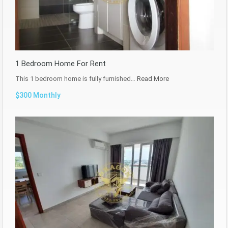
1 Bedroom Home For Rent
This 1 bedroom home is fully furnished…
Read More
$300 Monthly