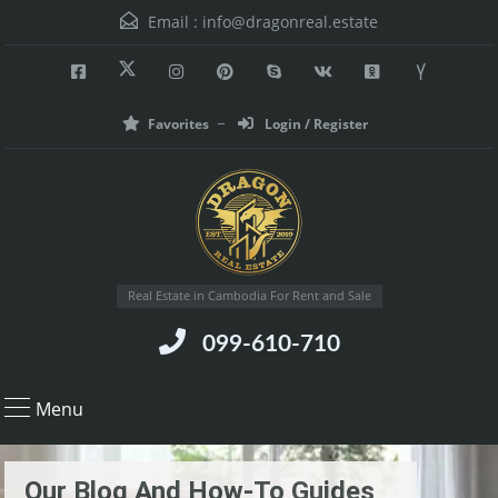
Email :
info@dragonreal.estate
Favorites
Login / Register
Real Estate in Cambodia For Rent and Sale
099-610-710
Menu
Our Blog And How-To Guides