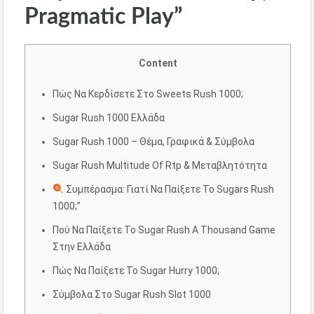
Pragmatic Play”
Content
Πώς Να Κερδίσετε Στο Sweets Rush 1000;
Sugar Rush 1000 Ελλάδα
Sugar Rush 1000 – Θέμα, Γραφικά & Σύμβολα
Sugar Rush Multitude Of Rtp & Μεταβλητότητα
Συμπέρασμα: Γιατί Να Παίξετε Το Sugars Rush
1000;”
Πού Να Παίξετε Το Sugar Rush A Thousand Game
Στην Ελλάδα
Πώς Να Παίξετε Το Sugar Hurry 1000;
Σύμβολα Στο Sugar Rush Slot 1000