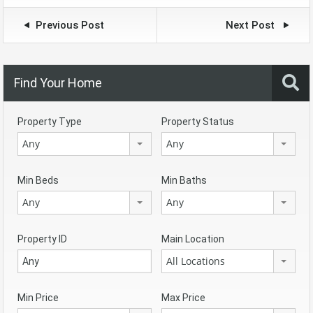
Κωδικοί Και Bonus
One Thousand;
ΓιαΑσφάλεια Και
Χαρακτηριστικά Του
Previous Post
Next Post
Υπεύθυνο
Sugar Hurry 1000Τι…
ΠαιχνίδιΒασικά
Κριτήρια Για Να
Ξεχωρίσετε Τα
Find Your Home
Καλύτερα Online Καζίνο
Με Το Sugar Rush Στην
ΕλλάδαDemoΣειρά
Property Type
Property Status
Sugar Rush Από Την
Pragmatic Participate In
Any
Any
— Τελευταίες…
Min Beds
Min Baths
Any
Any
Property ID
Main Location
All Locations
Min Price
Max Price