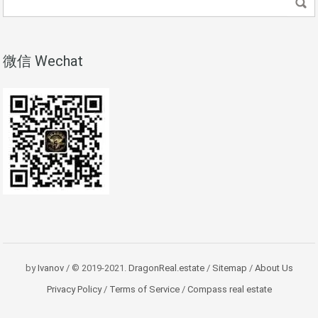
微信 Wechat
by
Ivanov
/ © 2019-2021.
DragonReal.estate
/
Sitemap
/
About Us
Privacy Policy
/
Terms of Service
/
Compass real estate