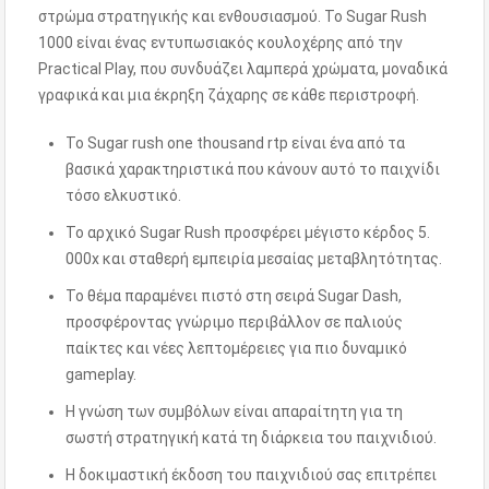
στρώμα στρατηγικής και ενθουσιασμού. Το Sugar Rush
1000 είναι ένας εντυπωσιακός κουλοχέρης από την
Practical Play, που συνδυάζει λαμπερά χρώματα, μοναδικά
γραφικά και μια έκρηξη ζάχαρης σε κάθε περιστροφή.
Το Sugar rush one thousand rtp είναι ένα από τα
βασικά χαρακτηριστικά που κάνουν αυτό το παιχνίδι
τόσο ελκυστικό.
Το αρχικό Sugar Rush προσφέρει μέγιστο κέρδος 5.
000x και σταθερή εμπειρία μεσαίας μεταβλητότητας.
Το θέμα παραμένει πιστό στη σειρά Sugar Dash,
προσφέροντας γνώριμο περιβάλλον σε παλιούς
παίκτες και νέες λεπτομέρειες για πιο δυναμικό
gameplay.
Η γνώση των συμβόλων είναι απαραίτητη για τη
σωστή στρατηγική κατά τη διάρκεια του παιχνιδιού.
Η δοκιμαστική έκδοση του παιχνιδιού σας επιτρέπει