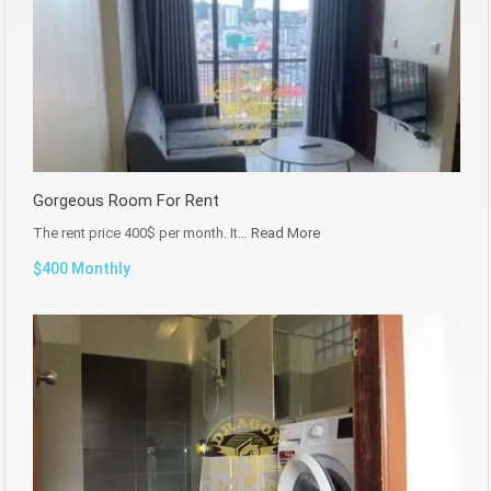
Gorgeous Room For Rent
The rent price 400$ per month. It…
Read More
$400 Monthly