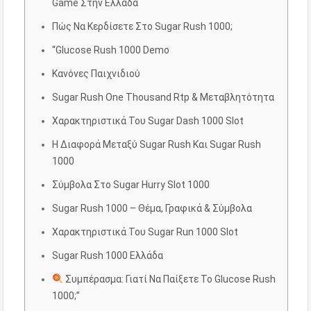
Game Στην Ελλάδα
Πώς Να Κερδίσετε Στο Sugar Rush 1000;
“Glucose Rush 1000 Demo
Κανόνες Παιχνιδιού
Sugar Rush One Thousand Rtp & Μεταβλητότητα
Χαρακτηριστικά Του Sugar Dash 1000 Slot
Η Διαφορά Μεταξύ Sugar Rush Και Sugar Rush
1000
Σύμβολα Στο Sugar Hurry Slot 1000
Sugar Rush 1000 – Θέμα, Γραφικά & Σύμβολα
Χαρακτηριστικά Του Sugar Run 1000 Slot
Sugar Rush 1000 Ελλάδα
Συμπέρασμα: Γιατί Να Παίξετε Το Glucose Rush
1000;”