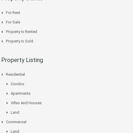
For Rent
For Sale
Property Is Rented
Property Is Sold
Property Listing
Residential
Condos
Apartments
Villas And Houses
Land
Commercial
Land