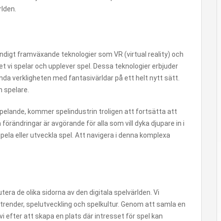
rlden.
ndigt framväxande teknologier som VR (virtual reality) och
t vi spelar och upplever spel. Dessa teknologier erbjuder
nda verkligheten med fantasivärldar på ett helt nytt sätt.
h spelare.
pelande, kommer spelindustrin troligen att fortsätta att
rändringar är avgörande för alla som vill dyka djupare in i
ela eller utveckla spel. Att navigera i denna komplexa
tera de olika sidorna av den digitala spelvärlden. Vi
la trender, spelutveckling och spelkultur. Genom att samla en
 efter att skapa en plats där intresset för spel kan