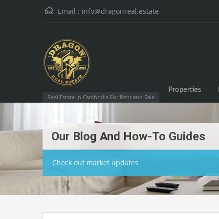
Email :
info@dragonreal.estate
Properties
Real Estate in Cambodia For Rent and Sale
Our Blog And How-To Guides
Check out market updates