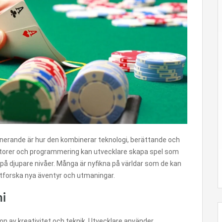
cinerande är hur den kombinerar teknologi, berättande och
motorer och programmering kan utvecklare skapa spel som
på djupare nivåer. Många är nyfikna på världar som de kan
tforska nya äventyr och utmaningar.
ni
n av kreativitet och teknik. Utvecklare använder