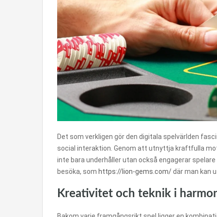
Det som verkligen gör den digitala spelvärlden fas
social interaktion. Genom att utnyttja kraftfulla 
inte bara underhåller utan också engagerar spelare 
besöka, som
https://lion-gems.com/
där man kan u
Kreativitet och teknik i harmo
Bakom varje framgångsrikt spel ligger en kombinatio