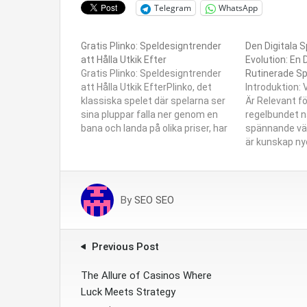
Telegram
WhatsApp
Gratis Plinko: Speldesigntrender
Den Digitala 
att Hålla Utkik Efter
Evolution: En 
Gratis Plinko: Speldesigntrender
Rutinerade Sp
att Hålla Utkik EfterPlinko, det
Introduktion: 
klassiska spelet där spelarna ser
Är Relevant f
sina pluppar falla ner genom en
regelbundet n
bana och landa på olika priser, har
spännande vär
fått en modern twist genom olika
är kunskap ny
spelplattformar. Denna artikel
och njutning. 
kommer att utforska de mest
spelvärlden f
intressanta trenderna inom
med nya tekno
speldesign relaterade till det
och lagar som
By
SEO SEO
spännande konceptet av…
upplevelse. De
skriven för di
spelaren…
Previous Post
The Allure of Casinos Where
Luck Meets Strategy