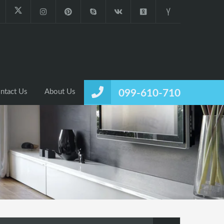
ntact Us
About Us
099-610-710