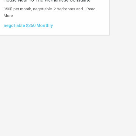
House Near To The Vietnamese Consulate
350$ per month, negotiable. 2 bedrooms and…
Read
More
negotiable $350 Monthly