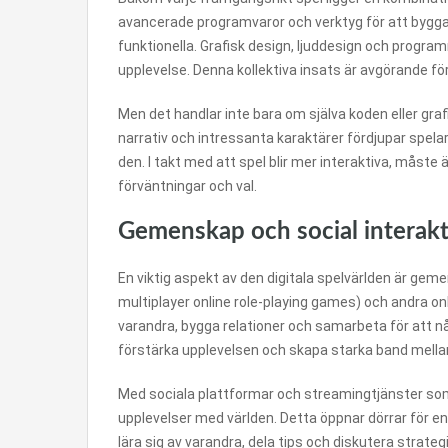
avancerade programvaror och verktyg för att bygga s
funktionella. Grafisk design, ljuddesign och progr
upplevelse. Denna kollektiva insats är avgörande för
Men det handlar inte bara om själva koden eller graf
narrativ och intressanta karaktärer fördjupar spelar
den. I takt med att spel blir mer interaktiva, måst
förväntningar och val.
Gemenskap och social interak
En viktig aspekt av den digitala spelvärlden är 
multiplayer online role-playing games) och andra on
varandra, bygga relationer och samarbeta för att
förstärka upplevelsen och skapa starka band mella
Med sociala plattformar och streamingtjänster s
upplevelser med världen. Detta öppnar dörrar för e
lära sig av varandra, dela tips och diskutera strateg