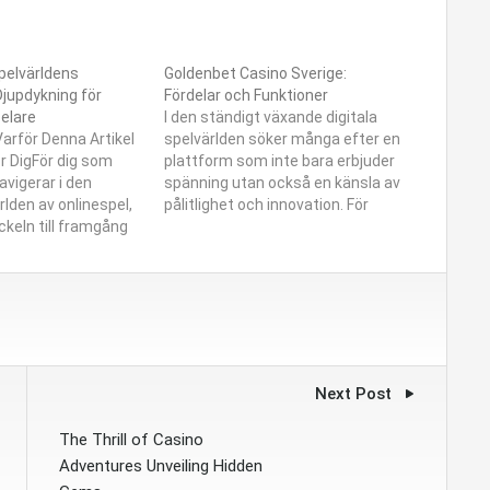
Spelvärldens
Goldenbet Casino Sverige:
Djupdykning för
Fördelar och Funktioner
elare
I den ständigt växande digitala
Varför Denna Artikel
spelvärlden söker många efter en
ör DigFör dig som
plattform som inte bara erbjuder
avigerar i den
spänning utan också en känsla av
lden av onlinespel,
pålitlighet och innovation. För
ckeln till framgång
svenska spelare som letar efter
Den digitala
just detta, har Goldenbet Casino
örändras konstant,
etablerat sig som ett starkt
logier, spelformer
alternativ, och det är lätt att
 påverkar din
förstå varför när man…
nna artikel är
g – den erfarna
Next Post
The Thrill of Casino
Adventures Unveiling Hidden