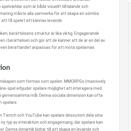
pelvärldar som är både visuellt tilltalande och
ammering måste alla samverka för att skapa en sömlös
 att få spelet att kännas levande.
iken; berättelsens struktur är lika viktig. Engagerande
en i berättelsen och gör att de känner att de är en del av
e även berättandet anpassas för att möta spelarnas
tion
gemenskapen som formas runt spelen. MMORPGs (massively
line-spel erbjuder spelare möjlighet att interagera med
 nå gemensamma mål. Denna sociala dimension kan ofta
n spelare.
om Twitch och YouTube kan spelare dessutom dela sina
n ny typ av interaktion och engagemang, där spelare kan
ier. Denna dynamik bidrar till att skapa en levande och