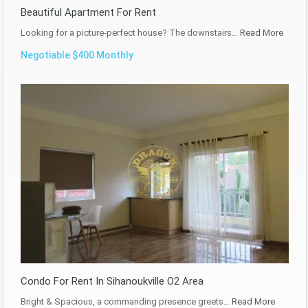
Beautiful Apartment For Rent
Looking for a picture-perfect house? The downstairs…
Read More
Negotiable $400 Monthly
Condo For Rent In Sihanoukville O2 Area
Bright & Spacious, a commanding presence greets…
Read More