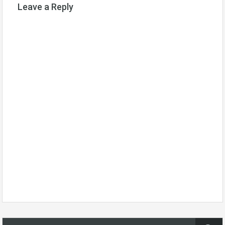
Leave a Reply
innowacjom, takim jak
gry mobilne czy
wirtualna
rzeczywistość, gracze
zyskali nowe…