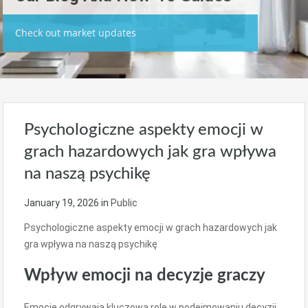
Check out market updates
Psychologiczne aspekty emocji w
grach hazardowych jak gra wpływa
na naszą psychikę
January 19, 2026
in
Public
Psychologiczne aspekty emocji w grach hazardowych jak
gra wpływa na naszą psychikę
Wpływ emocji na decyzje graczy
Emocje odgrywają kluczową rolę w podejmowaniu decyzji