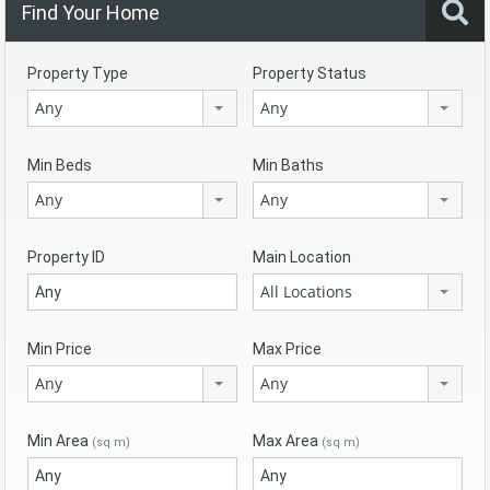
Find Your Home
Property Type
Property Status
Any
Any
Min Beds
Min Baths
Any
Any
Property ID
Main Location
All Locations
Min Price
Max Price
Any
Any
Min Area
Max Area
(sq m)
(sq m)