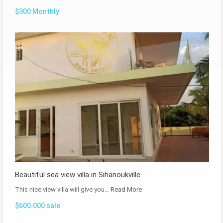
$300 Monthly
Beautiful sea view villa in Sihanoukville
This nice view villa will give you…
Read More
$600.000 sale