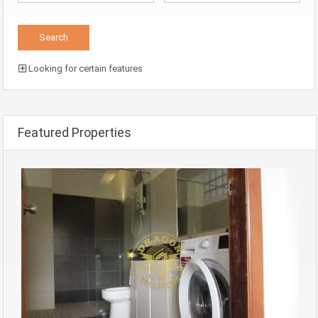
Looking for certain features
Featured Properties