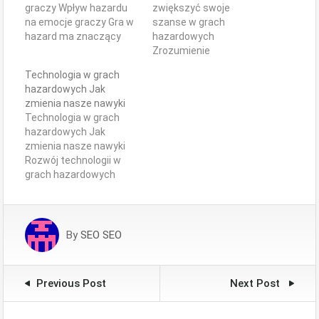
graczy Wpływ hazardu
zwiększyć swoje
na emocje graczy Gra w
szanse w grach
hazard ma znaczący
hazardowych
wpływ na emocje graczy,
Zrozumienie
które mogą ulegać
podstawowych zasad
Technologia w grach
intensyfikacji w trakcie
gier hazardowych Gry
hazardowych Jak
rozgrywki. Uczucie
hazardowe, niezależnie
zmienia nasze nawyki
ekscytacji, które
od tego, czy są to
Technologia w grach
towarzyszy wygranym,
automaty, ruletka, czy
hazardowych Jak
może prowadzić do
poker, mają swoje
zmienia nasze nawyki
chwilowej euforii, ale
specyficzne zasady,
Rozwój technologii w
równie szybko może
które należy poznać, aby
grach hazardowych
zmienić się w frustrację
zwiększyć swoje
Technologia w grach
lub smutek w…
szanse na wygraną.
hazardowych przeszła
Kluczowym elementem
ogromną ewolucję w
jest zrozumienie, jak
ostatnich latach.
By
SEO SEO
działają
Wzrost popularności
prawdopodobieństwa
gier online oraz
oraz mechanika gier.
automatów do gier jest
Zanim rozpoczniesz…
Previous Post
Next Post
bezpośrednio związany
z rozwojem nowych
technologii. Dzięki