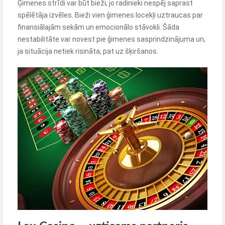
Ģimenes strīdi var būt bieži, jo radinieki nespēj saprast
spēlētāja izvēles. Bieži vien ģimenes locekļi uztraucas par
finansiālajām sekām un emocionālo stāvokli. Šāda
nestabilitāte var novest pie ģimenes sasprindzinājuma un,
ja situācija netiek risināta, pat uz šķiršanos.