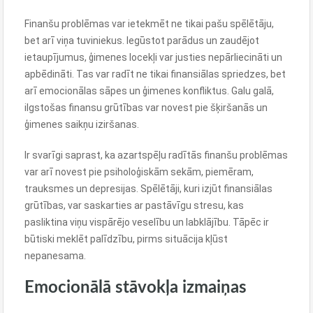
Finanšu problēmas var ietekmēt ne tikai pašu spēlētāju,
bet arī viņa tuviniekus. Iegūstot parādus un zaudējot
ietaupījumus, ģimenes locekļi var justies nepārliecināti un
apbēdināti. Tas var radīt ne tikai finansiālas spriedzes, bet
arī emocionālas sāpes un ģimenes konfliktus. Galu galā,
ilgstošas finansu grūtības var novest pie šķiršanās un
ģimenes saikņu iziršanas.
Ir svarīgi saprast, ka azartspēļu radītās finanšu problēmas
var arī novest pie psiholoģiskām sekām, piemēram,
trauksmes un depresijas. Spēlētāji, kuri izjūt finansiālas
grūtības, var saskarties ar pastāvīgu stresu, kas
pasliktina viņu vispārējo veselību un labklājību. Tāpēc ir
būtiski meklēt palīdzību, pirms situācija kļūst
nepanesama.
Emocionālā stāvokļa izmaiņas