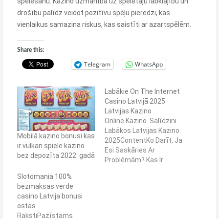
spēlēšanu. Kazino uzmanība uz spēlētāju labklājību un
drošību palīdz veidot pozitīvu spēļu pieredzi, kas
vienlaikus samazina riskus, kas saistīti ar azartspēlēm.
Share this:
Telegram
WhatsApp
Labākie On The Internet
Casino Latvijā 2025 ️
Latvijas Kazino
Online Kazino ️ Salīdzini
Labākos Latvijas Kazino
Mobilā kazino bonusi kas
2025ContentKo Darīt, Ja
ir vulkan spiele kazino
Esi Saskāries Ar
bez depozīta 2022. gadā
Problēmām? Kas Ir
House Edge Jeb Kazino
Slotomania 100%
Pārsvars? Online Kazino
bezmaksas verde
Spēļu Izvēle Visām
casino Latvija bonusi
GaumēmLv Online
ostas
KazinoVai Ir Iespējams
RakstiPazīstams
Spēlēt On The Internet