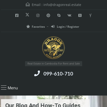
Email :
info@dragonreal.estate
Favorites
Login / Register
Real Estate in Cambodia For Rent and Sale
099-610-710
Menu
Our Blog And How-To Guides