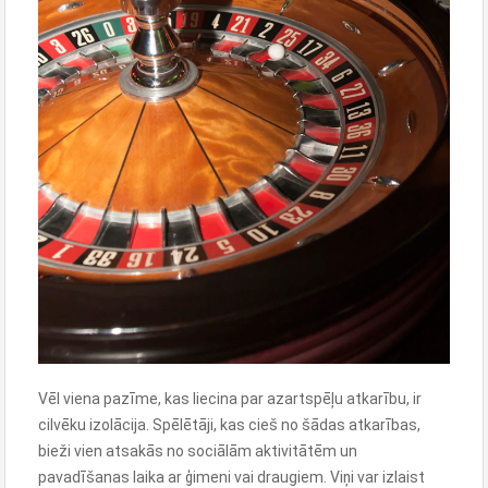
Vēl viena pazīme, kas liecina par azartspēļu atkarību, ir
cilvēku izolācija. Spēlētāji, kas cieš no šādas atkarības,
bieži vien atsakās no sociālām aktivitātēm un
pavadīšanas laika ar ģimeni vai draugiem. Viņi var izlaist