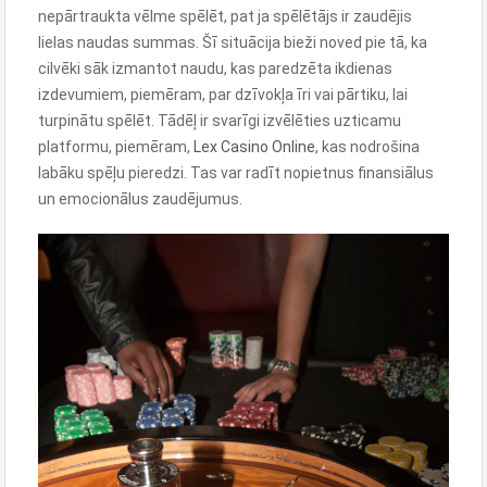
nepārtraukta vēlme spēlēt, pat ja spēlētājs ir zaudējis
lielas naudas summas. Šī situācija bieži noved pie tā, ka
cilvēki sāk izmantot naudu, kas paredzēta ikdienas
izdevumiem, piemēram, par dzīvokļa īri vai pārtiku, lai
turpinātu spēlēt. Tādēļ ir svarīgi izvēlēties uzticamu
platformu, piemēram,
Lex Casino Online
, kas nodrošina
labāku spēļu pieredzi. Tas var radīt nopietnus finansiālus
un emocionālus zaudējumus.