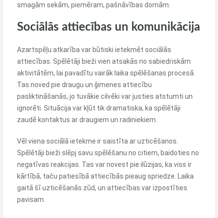
smagām sekām, piemēram, pašnāvības domām.
Sociālās attiecības un komunikācija
Azartspēļu atkarība var būtiski ietekmēt sociālās
attiecības. Spēlētāji bieži vien atsakās no sabiedriskām
aktivitātēm, lai pavadītu vairāk laika spēlēšanas procesā.
Tas noved pie draugu un ģimenes attiecību
pasliktināšanās, jo tuvākie cilvēki var justies atstumti un
ignorēti. Situācija var kļūt tik dramatiska, ka spēlētāji
zaudē kontaktus ar draugiem un radiniekiem.
Vēl viena sociālā ietekme ir saistīta ar uzticēšanos.
Spēlētāji bieži slēpj savu spēlēšanu no citiem, baidoties no
negatīvas reakcijas. Tas var novest pie ilūzijas, ka viss ir
kārtībā, taču patiesībā attiecībās pieaug spriedze. Laika
gaitā šī uzticēšanās zūd, un attiecības var izpostīties
pavisam.