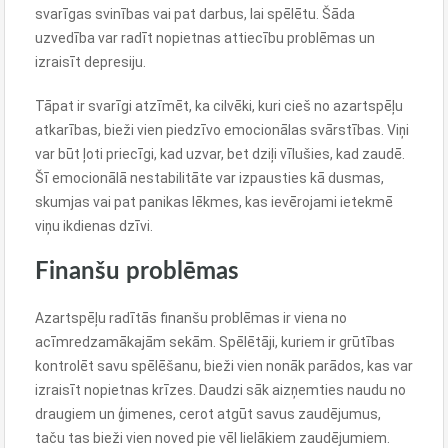
svarīgas svinības vai pat darbus, lai spēlētu. Šāda
uzvedība var radīt nopietnas attiecību problēmas un
izraisīt depresiju.
Tāpat ir svarīgi atzīmēt, ka cilvēki, kuri cieš no azartspēļu
atkarības, bieži vien piedzīvo emocionālas svārstības. Viņi
var būt ļoti priecīgi, kad uzvar, bet dziļi vīlušies, kad zaudē.
Šī emocionālā nestabilitāte var izpausties kā dusmas,
skumjas vai pat panikas lēkmes, kas ievērojami ietekmē
viņu ikdienas dzīvi.
Finanšu problēmas
Azartspēļu radītās finanšu problēmas ir viena no
acīmredzamākajām sekām. Spēlētāji, kuriem ir grūtības
kontrolēt savu spēlēšanu, bieži vien nonāk parādos, kas var
izraisīt nopietnas krīzes. Daudzi sāk aizņemties naudu no
draugiem un ģimenes, cerot atgūt savus zaudējumus,
taču tas bieži vien noved pie vēl lielākiem zaudējumiem.