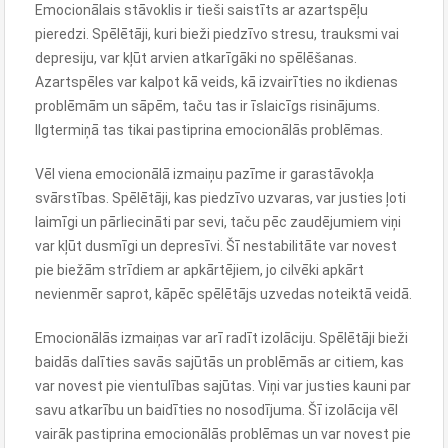
Emocionālais stāvoklis ir tieši saistīts ar azartspēļu
pieredzi. Spēlētāji, kuri bieži piedzīvo stresu, trauksmi vai
depresiju, var kļūt arvien atkarīgāki no spēlēšanas.
Azartspēles var kalpot kā veids, kā izvairīties no ikdienas
problēmām un sāpēm, taču tas ir īslaicīgs risinājums.
Ilgtermiņā tas tikai pastiprina emocionālās problēmas.
Vēl viena emocionālā izmaiņu pazīme ir garastāvokļa
svārstības. Spēlētāji, kas piedzīvo uzvaras, var justies ļoti
laimīgi un pārliecināti par sevi, taču pēc zaudējumiem viņi
var kļūt dusmīgi un depresīvi. Šī nestabilitāte var novest
pie biežām strīdiem ar apkārtējiem, jo cilvēki apkārt
nevienmēr saprot, kāpēc spēlētājs uzvedas noteiktā veidā.
Emocionālās izmaiņas var arī radīt izolāciju. Spēlētāji bieži
baidās dalīties savās sajūtās un problēmās ar citiem, kas
var novest pie vientulības sajūtas. Viņi var justies kauni par
savu atkarību un baidīties no nosodījuma. Šī izolācija vēl
vairāk pastiprina emocionālās problēmas un var novest pie