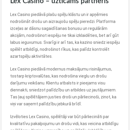
Lex Casino – uzticams partneris
Lex Casino piedāvā plašu spēļu klāstu un ir apņēmies
nodrošināt drošu un aizraujošu spēļu pieredzi. Platforma
izceļas ar dāsnu sagaidīšanas bonusu un regulārām
akcijām, nodrošinot iespēju ne tikai izklaidēties, bet arī gūt
labus ieguvumus. Svarīgi ir arī tas, ka kazino sniedz iespēju
spēlēt atbildīgi, nodrošinot rīkus, kas palīdz kontrolēt
azartspēļu aktivitātes.
Lex Casino piedāvā modernus maksājumu risinājumus,
tostarp kriptovalūtas, kas nodrošina vieglu un drošu
darījumu veikšanu. Klientu atbalsts ir pieejams visu
diennakti, sniedzot palīdzību un atbildes uz jautājumiem.
Tas ļauj spēlētājiem justies droši un pārliecinoši, zinot, ka
viņi var saņemt palīdzību jebkurā brīdī.
Izvēloties Lex Casino, spēlētāji var būt pārliecināti par
kvalitatīvu pakalpojumu un drošu vidi, kas veicina atbildīgu