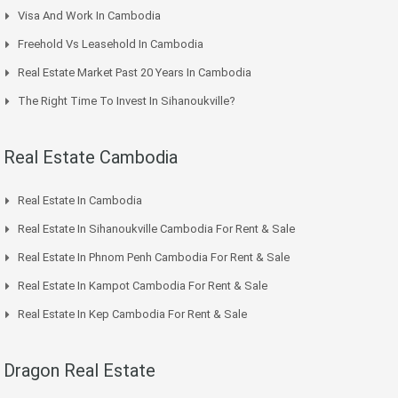
Visa And Work In Cambodia
Freehold Vs Leasehold In Cambodia
Real Estate Market Past 20 Years In Cambodia
The Right Time To Invest In Sihanoukville?
Real Estate Cambodia
Real Estate In Cambodia
Real Estate In Sihanoukville Cambodia For Rent & Sale
Real Estate In Phnom Penh Cambodia For Rent & Sale
Real Estate In Kampot Cambodia For Rent & Sale
Real Estate In Kep Cambodia For Rent & Sale
Dragon Real Estate