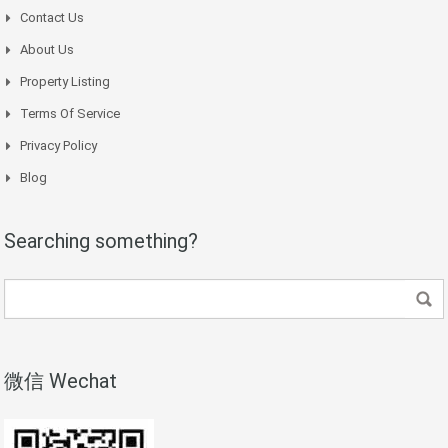
Contact Us
About Us
Property Listing
Terms Of Service
Privacy Policy
Blog
Searching something?
微信 Wechat