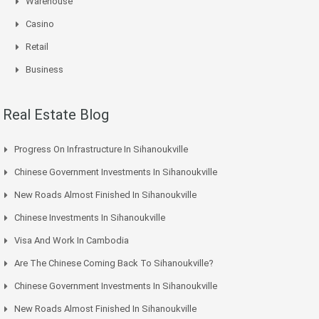
Warehouse
Casino
Retail
Business
Real Estate Blog
Progress On Infrastructure In Sihanoukville
Chinese Government Investments In Sihanoukville
New Roads Almost Finished In Sihanoukville
Chinese Investments In Sihanoukville
Visa And Work In Cambodia
Are The Chinese Coming Back To Sihanoukville?
Chinese Government Investments In Sihanoukville
New Roads Almost Finished In Sihanoukville