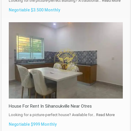
Looking for the picture-perfect Building? A traditional…
Read More
Negotiable $3.500 Monthly
House For Rent In Sihanoukville Near Otres
Looking for a picture-perfect house? Available for…
Read More
Negotiable $999 Monthly