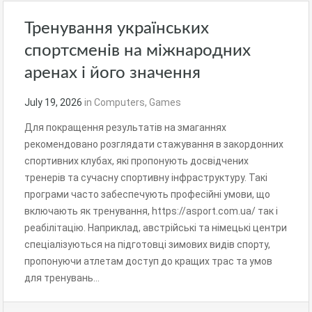
Тренування українських
спортсменів на міжнародних
аренах і його значення
July 19, 2026
in
Computers, Games
Для покращення результатів на змаганнях
рекомендовано розглядати стажування в закордонних
спортивних клубах, які пропонують досвідчених
тренерів та сучасну спортивну інфраструктуру. Такі
програми часто забеспечують професійні умови, що
включають як тренування, https://asport.com.ua/ так і
реабілітацію. Наприклад, австрійські та німецькі центри
спеціалізуються на підготовці зимових видів спорту,
пропонуючи атлетам доступ до кращих трас та умов
для тренувань…