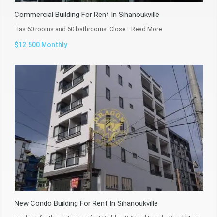
Commercial Building For Rent In Sihanoukville
Has 60 rooms and 60 bathrooms. Close…
Read More
$12.500 Monthly
New Condo Building For Rent In Sihanoukville