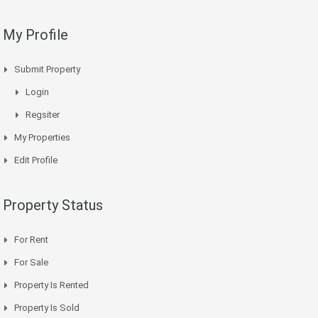
My Profile
Submit Property
Login
Regsiter
My Properties
Edit Profile
Property Status
For Rent
For Sale
Property Is Rented
Property Is Sold