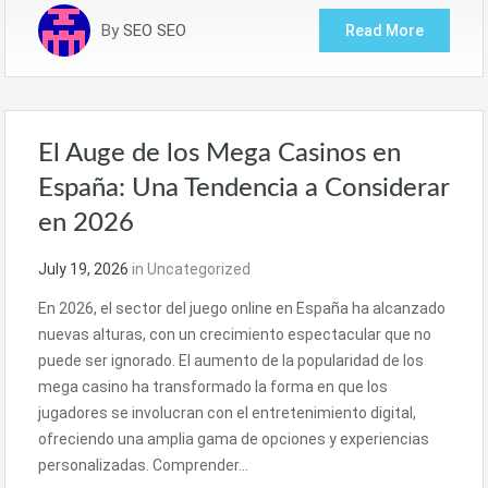
By
SEO SEO
Read More
El Auge de los Mega Casinos en
España: Una Tendencia a Considerar
en 2026
July 19, 2026
in
Uncategorized
En 2026, el sector del juego online en España ha alcanzado
nuevas alturas, con un crecimiento espectacular que no
puede ser ignorado. El aumento de la popularidad de los
mega casino ha transformado la forma en que los
jugadores se involucran con el entretenimiento digital,
ofreciendo una amplia gama de opciones y experiencias
personalizadas. Comprender…