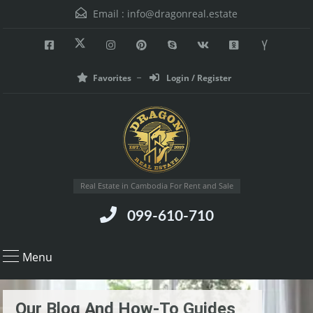
Email :
info@dragonreal.estate
Favorites
Login / Register
Real Estate in Cambodia For Rent and Sale
099-610-710
Menu
Our Blog And How-To Guides