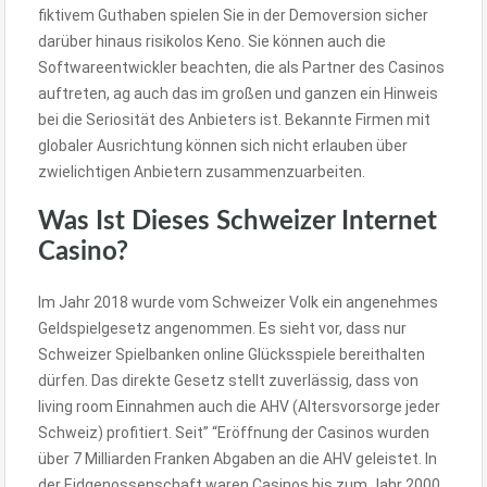
fiktivem Guthaben spielen Sie in der Demoversion sicher
darüber hinaus risikolos Keno. Sie können auch die
Softwareentwickler beachten, die als Partner des Casinos
auftreten, ag auch das im großen und ganzen ein Hinweis
bei die Seriosität des Anbieters ist. Bekannte Firmen mit
globaler Ausrichtung können sich nicht erlauben über
zwielichtigen Anbietern zusammenzuarbeiten.
Was Ist Dieses Schweizer Internet
Casino?
Im Jahr 2018 wurde vom Schweizer Volk ein angenehmes
Geldspielgesetz angenommen. Es sieht vor, dass nur
Schweizer Spielbanken online Glücksspiele bereithalten
dürfen. Das direkte Gesetz stellt zuverlässig, dass von
living room Einnahmen auch die AHV (Altersvorsorge jeder
Schweiz) profitiert. Seit” “Eröffnung der Casinos wurden
über 7 Milliarden Franken Abgaben an die AHV geleistet. In
der Eidgenossenschaft waren Casinos bis zum Jahr 2000