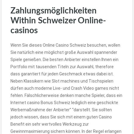
Zahlungsmöglichkeiten
Within Schweizer Online-
casinos
Wenn Sie dieses Online Casino Schweiz besuchen, wollen
Sie natürlich eine möglichst große Auswahl spannender
Spiele genießen. Die besten Anbieter einstellen Ihnen ein
Portfolio mit tausenden Titeln zur Auswahl, therefore
dass garantiert für jeden Geschmack etwas dabei ist.
Neben Klassikern wie Slot machines und Tischspielen
dürfen auch moderne Live- und Crash Video games nicht
fehlen. Fälschlicherweise denken manche Spieler, dass ein
Internet casino Bonus Schweiz lediglich eine geschickte
Werbemaßnahme der Anbieter” “darstellt. Sie sollten
jedoch wissen, dass Sie sich mit einem guten Casino
Benefit ein sehr wertvolles Werkzeug zur
Gewinnmaximierung sichern können. In der Regel erlangen