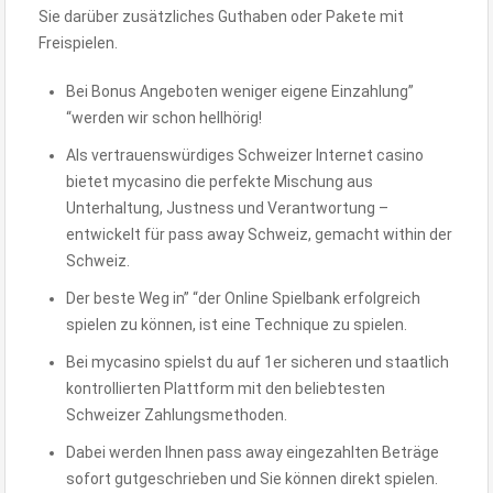
Sie darüber zusätzliches Guthaben oder Pakete mit
Freispielen.
Bei Bonus Angeboten weniger eigene Einzahlung”
“werden wir schon hellhörig!
Als vertrauenswürdiges Schweizer Internet casino
bietet mycasino die perfekte Mischung aus
Unterhaltung, Justness und Verantwortung –
entwickelt für pass away Schweiz, gemacht within der
Schweiz.
Der beste Weg in” “der Online Spielbank erfolgreich
spielen zu können, ist eine Technique zu spielen.
Bei mycasino spielst du auf 1er sicheren und staatlich
kontrollierten Plattform mit den beliebtesten
Schweizer Zahlungsmethoden.
Dabei werden Ihnen pass away eingezahlten Beträge
sofort gutgeschrieben und Sie können direkt spielen.