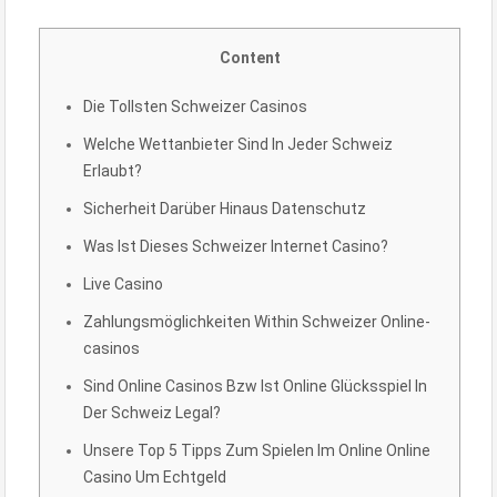
Content
Die Tollsten Schweizer Casinos
Welche Wettanbieter Sind In Jeder Schweiz
Erlaubt?
Sicherheit Darüber Hinaus Datenschutz
Was Ist Dieses Schweizer Internet Casino?
Live Casino
Zahlungsmöglichkeiten Within Schweizer Online-
casinos
Sind Online Casinos Bzw Ist Online Glücksspiel In
Der Schweiz Legal?
Unsere Top 5 Tipps Zum Spielen Im Online Online
Casino Um Echtgeld