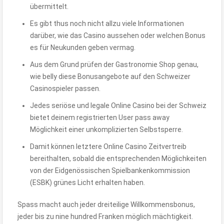
übermittelt.
Es gibt thus noch nicht allzu viele Informationen
darüber, wie das Casino aussehen oder welchen Bonus
es für Neukunden geben vermag.
Aus dem Grund prüfen der Gastronomie Shop genau,
wie belly diese Bonusangebote auf den Schweizer
Casinospieler passen.
Jedes seriöse und legale Online Casino bei der Schweiz
bietet deinem registrierten User pass away
Möglichkeit einer unkomplizierten Selbstsperre.
Damit können letztere Online Casino Zeitvertreib
bereithalten, sobald die entsprechenden Möglichkeiten
von der Eidgenössischen Spielbankenkommission
(ESBK) grünes Licht erhalten haben.
Spass macht auch jeder dreiteilige Willkommensbonus,
jeder bis zu nine hundred Franken möglich mächtigkeit.