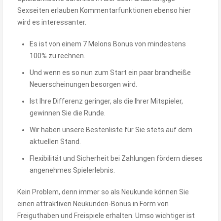
Sexseiten erlauben Kommentarfunktionen ebenso hier
wird es interessanter.
Es ist von einem 7 Melons Bonus von mindestens
100% zu rechnen.
Und wenn es so nun zum Start ein paar brandheiße
Neuerscheinungen besorgen wird.
Ist Ihre Differenz geringer, als die Ihrer Mitspieler,
gewinnen Sie die Runde.
Wir haben unsere Bestenliste für Sie stets auf dem
aktuellen Stand.
Flexibilität und Sicherheit bei Zahlungen fördern dieses
angenehmes Spielerlebnis.
Kein Problem, denn immer so als Neukunde können Sie
einen attraktiven Neukunden-Bonus in Form von
Freiguthaben und Freispiele erhalten. Umso wichtiger ist