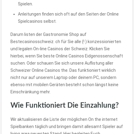
Spielen.
Anleitungen finden sich oft auf den Seiten der Online
Spielcasinos selbst.
Darum listen der Gastronomie Shop auf
Bestecasinosschweiz. ch für Sie alle (! ) konzessionierten
und legalen On-line Casinos der Schweiz. Klicken Sie
hierbei, wenn Sie beste Online Casinos Eidgenossenschaft
suchen. Oder schauen Sie sich unsere Auflistung aller
Schweizer Online Casinos the. Das funktioniert wirklich
nicht nur auf unserem Laptop oder deinem PC, sondern
ebenso mit mobilen Geräten besteht schon längst keine
Einschränkung mehr.
Wie Funktioniert Die Einzahlung?
Wir aktualisieren die Liste der möglichen On the internet
Spielbanken täglich und bringen damit allesamt Spieler auf
living area neuesten Stand. Hier begleiten Euch