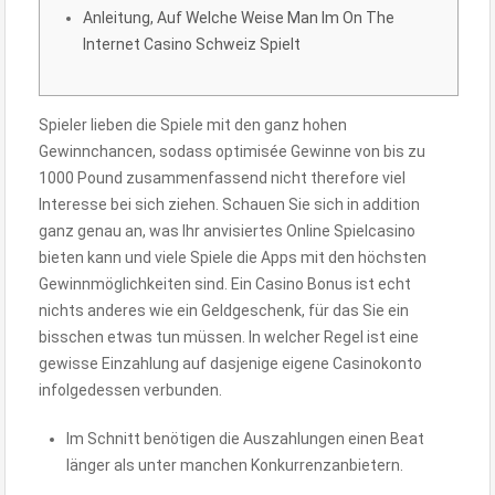
Anleitung, Auf Welche Weise Man Im On The
Internet Casino Schweiz Spielt
Spieler lieben die Spiele mit den ganz hohen
Gewinnchancen, sodass optimisée Gewinne von bis zu
1000 Pound zusammenfassend nicht therefore viel
Interesse bei sich ziehen. Schauen Sie sich in addition
ganz genau an, was Ihr anvisiertes Online Spielcasino
bieten kann und viele Spiele die Apps mit den höchsten
Gewinnmöglichkeiten sind. Ein Casino Bonus ist echt
nichts anderes wie ein Geldgeschenk, für das Sie ein
bisschen etwas tun müssen. In welcher Regel ist eine
gewisse Einzahlung auf dasjenige eigene Casinokonto
infolgedessen verbunden.
Im Schnitt benötigen die Auszahlungen einen Beat
länger als unter manchen Konkurrenzanbietern.