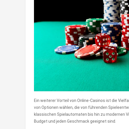
Ein weiterer Vorteil von Online-Casinos ist die Vie
von Optionen wählen, die von führenden Spieleentwi
klassischen Spielautomaten bis hin zu modernen Vid
Budget und jeden Geschmack geeignet sind.