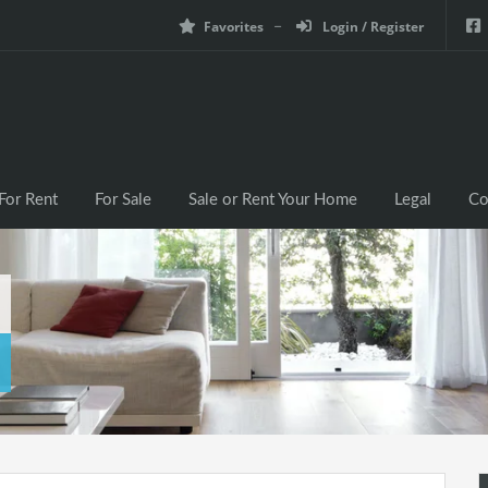
Favorites
Login / Register
For Rent
For Sale
Sale or Rent Your Home
Legal
Co