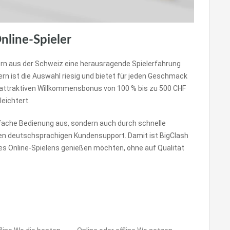
nline-Spieler
lern aus der Schweiz eine herausragende Spielerfahrung
ern ist die Auswahl riesig und bietet für jeden Geschmack
m attraktiven Willkommensbonus von 100 % bis zu 500 CHF
leichtert.
infache Bedienung aus, sondern auch durch schnelle
en deutschsprachigen Kundensupport. Damit ist BigClash
 des Online-Spielens genießen möchten, ohne auf Qualität