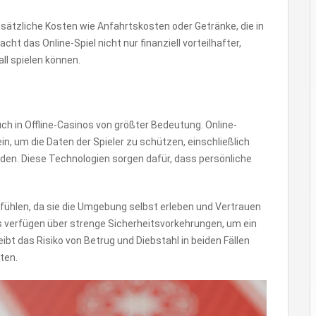
usätzliche Kosten wie Anfahrtskosten oder Getränke, die in
ht das Online-Spiel nicht nur finanziell vorteilhafter,
all spielen können.
auch in Offline-Casinos von größter Bedeutung. Online-
 um die Daten der Spieler zu schützen, einschließlich
n. Diese Technologien sorgen dafür, dass persönliche
r fühlen, da sie die Umgebung selbst erleben und Vertrauen
s verfügen über strenge Sicherheitsvorkehrungen, um ein
bt das Risiko von Betrug und Diebstahl in beiden Fällen
ten.