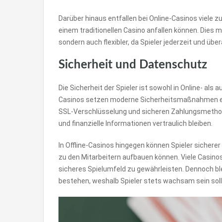
Darüber hinaus entfallen bei Online-Casinos viele z
einem traditionellen Casino anfallen können. Dies mac
sondern auch flexibler, da Spieler jederzeit und über
Sicherheit und Datenschutz
Die Sicherheit der Spieler ist sowohl in Online- als 
Casinos setzen moderne Sicherheitsmaßnahmen ein,
SSL-Verschlüsselung und sicheren Zahlungsmethode
und finanzielle Informationen vertraulich bleiben.
In Offline-Casinos hingegen können Spieler sichere
zu den Mitarbeitern aufbauen können. Viele Casino
sicheres Spielumfeld zu gewährleisten. Dennoch blei
bestehen, weshalb Spieler stets wachsam sein soll