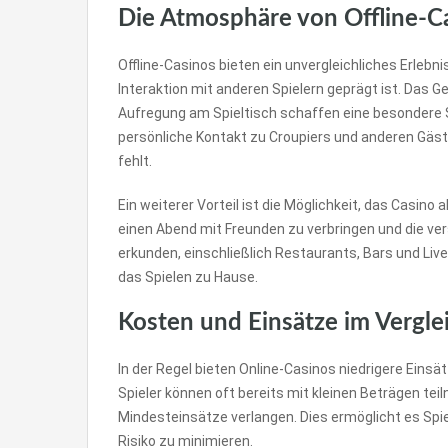
Die Atmosphäre von Offline-C
Offline-Casinos bieten ein unvergleichliches Erlebn
Interaktion mit anderen Spielern geprägt ist. Das 
Aufregung am Spieltisch schaffen eine besondere S
persönliche Kontakt zu Croupiers und anderen Gäste
fehlt.
Ein weiterer Vorteil ist die Möglichkeit, das Casino 
einen Abend mit Freunden zu verbringen und die ve
erkunden, einschließlich Restaurants, Bars und Live-
das Spielen zu Hause.
Kosten und Einsätze im Vergle
In der Regel bieten Online-Casinos niedrigere Eins
Spieler können oft bereits mit kleinen Beträgen te
Mindesteinsätze verlangen. Dies ermöglicht es Spie
Risiko zu minimieren.