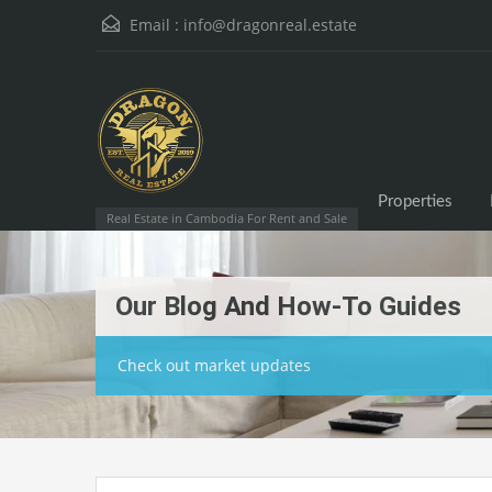
Email :
info@dragonreal.estate
Properties
Real Estate in Cambodia For Rent and Sale
Our Blog And How-To Guides
Check out market updates