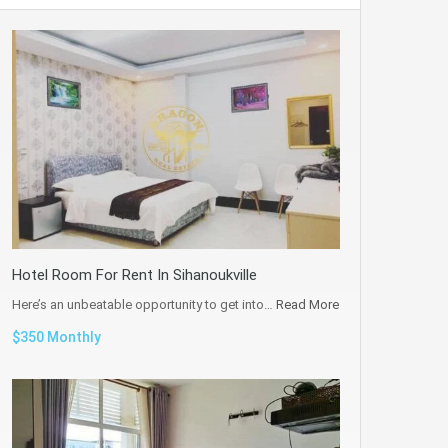
Hotel Room For Rent In Sihanoukville
Here’s an unbeatable opportunity to get into…
Read More
$350 Monthly