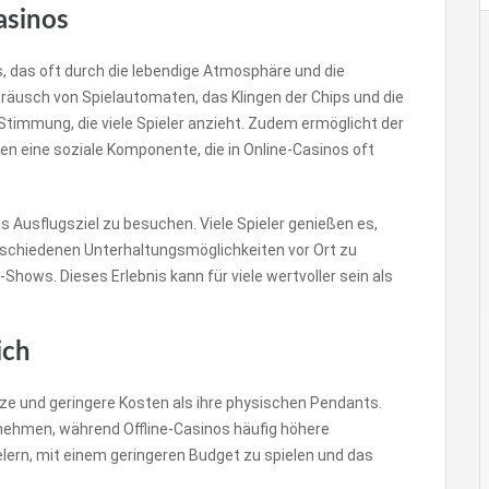
asinos
is, das oft durch die lebendige Atmosphäre und die
Geräusch von Spielautomaten, das Klingen der Chips und die
timmung, die viele Spieler anzieht. Zudem ermöglicht der
n eine soziale Komponente, die in Online-Casinos oft
als Ausflugsziel zu besuchen. Viele Spieler genießen es,
rschiedenen Unterhaltungsmöglichkeiten vor Ort zu
Shows. Dieses Erlebnis kann für viele wertvoller sein als
ich
ätze und geringere Kosten als ihre physischen Pendants.
ilnehmen, während Offline-Casinos häufig höhere
lern, mit einem geringeren Budget zu spielen und das