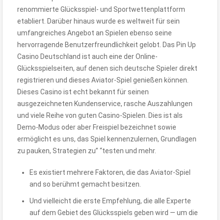
renommierte Glücksspiel- und Sportwettenplattform
etabliert. Darüber hinaus wurde es weltweit für sein
umfangreiches Angebot an Spielen ebenso seine
hervorragende Benutzerfreundlichkeit gelobt. Das Pin Up
Casino Deutschland ist auch eine der Online-
Glücksspielseiten, auf denen sich deutsche Spieler direkt
registrieren und dieses Aviator-Spiel genießen können.
Dieses Casino ist echt bekannt für seinen
ausgezeichneten Kundenservice, rasche Auszahlungen
und viele Reihe von guten Casino-Spielen. Dies ist als
Demo-Modus oder aber Freispiel bezeichnet sowie
ermöglicht es uns, das Spiel kennenzulernen, Grundlagen
zu pauken, Strategien zu” “testen und mehr.
Es existiert mehrere Faktoren, die das Aviator-Spiel
and so berühmt gemacht besitzen.
Und vielleicht die erste Empfehlung, die alle Experte
auf dem Gebiet des Glücksspiels geben wird — um die