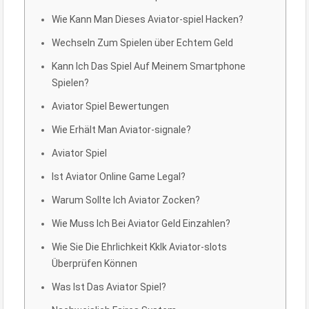
Wie Kann Man Dieses Aviator-spiel Hacken?
Wechseln Zum Spielen über Echtem Geld
Kann Ich Das Spiel Auf Meinem Smartphone
Spielen?
Aviator Spiel Bewertungen
Wie Erhält Man Aviator-signale?
Aviator Spiel
Ist Aviator Online Game Legal?
Warum Sollte Ich Aviator Zocken?
Wie Muss Ich Bei Aviator Geld Einzahlen?
Wie Sie Die Ehrlichkeit Kklk Aviator-slots
Überprüfen Können
Was Ist Das Aviator Spiel?