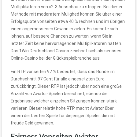
Multiplikatoren von x2-3 Ausschau zu stoppen. Bei dieser
Methode mit moderatem Mulighed können Sie über einer
Erfolgsquote vonseiten etwa 40 % rechnen und im übrigen
einen angemessenen Gewinn erzielen. Es koennte sich
lohnen, auf bessere Chancen zu warten, wenn Sie in
letzter Zeit keine hervorragenden Multiplikatoren hatten.
Das 1Win Deutschland Casino zeichnet sich als seriöses
Online-Casino bei der Glücksspielbranche aus.
Ein RTP vonseiten 97 % bedeutet, dass das Runde im
Durchschnitt 97 Cent für alle eingesetzten Euro
zurückbringt. Dieser RTP ist jedoch über noch eine große
Anzahl von Aviator-Spielen berechnet, ebenso die
Ergebnisse welcher einzelnen Sitzungen können stark
variieren. Dieser relativ hohe RTP macht Aviator über
einem der besten Spiele für diejenigen Spieler, die mit
freude Geld gewinnen.