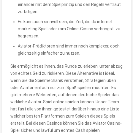
einander mit dem Spielprinzip und den Regeln vertraut
zu tätigen.
Es kann auch sinnvoll sein, die Zeit, die du internet
marketing Spiel oder i am Online-Casino verbringst, zu
begrenzen.
Aviator-Prädiktoren sind immer noch komplexer, doch
gleichzeitig einfacher zu nutzen.
Sie ermöglicht es Ihnen, das Runde zu erleben, unter abzug
von echtes Geld zu riskieren. Diese Alternative ist ideal,
wenn Sie die Spielmechanik verstehen, Strategien üben
oder Aviator einfach nur zum Spaß spielen möchten. Es
gibt mehrere Webseiten, auf denen deutsche Spieler das
wirkliche Aviator-Spiel online spielen können. Unser Team
hat fast alle von ihnen getestet darüber hinaus eine Liste
welcher besten Plattformen zum Spielen dieses Spiels
erstellt. Bei diesen Casinos können Sie das Aviator Casino-
Spiel sicher und lawful um echtes Cash spielen.