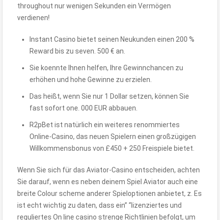
throughout nur wenigen Sekunden ein Vermögen
verdienen!
Instant Casino bietet seinen Neukunden einen 200 %
Reward bis zu seven. 500 € an.
Sie koennte Ihnen helfen, Ihre Gewinnchancen zu
erhöhen und hohe Gewinne zu erzielen.
Das heißt, wenn Sie nur 1 Dollar setzen, können Sie
fast sofort one. 000 EUR abbauen.
R2pBet ist natürlich ein weiteres renommiertes
Online-Casino, das neuen Spielern einen großzügigen
Willkommensbonus von £450 + 250 Freispiele bietet.
Wenn Sie sich für das Aviator-Casino entscheiden, achten
Sie darauf, wenn es neben deinem Spiel Aviator auch eine
breite Colour scheme anderer Spieloptionen anbietet, z. Es
ist echt wichtig zu daten, dass ein” “lizenziertes und
reguliertes On line casino strenge Richtlinien befolgt, um