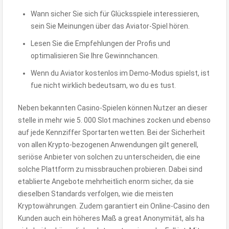
Wann sicher Sie sich für Glücksspiele interessieren,
sein Sie Meinungen über das Aviator-Spiel hören.
Lesen Sie die Empfehlungen der Profis und
optimalisieren Sie Ihre Gewinnchancen.
Wenn du Aviator kostenlos im Demo-Modus spielst, ist
fue nicht wirklich bedeutsam, wo du es tust.
Neben bekannten Casino-Spielen können Nutzer an dieser
stelle in mehr wie 5. 000 Slot machines zocken und ebenso
auf jede Kennziffer Sportarten wetten. Bei der Sicherheit
von allen Krypto-bezogenen Anwendungen gilt generell,
seriöse Anbieter von solchen zu unterscheiden, die eine
solche Plattform zu missbrauchen probieren. Dabei sind
etablierte Angebote mehrheitlich enorm sicher, da sie
dieselben Standards verfolgen, wie die meisten
Kryptowährungen. Zudem garantiert ein Online-Casino den
Kunden auch ein höheres Maß a great Anonymität, als ha