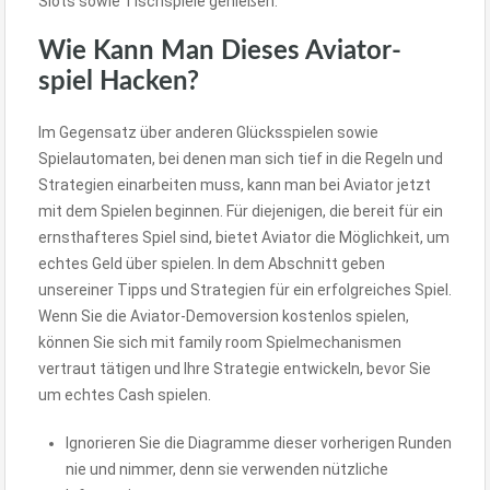
Slots sowie Tischspiele genießen.
Wie Kann Man Dieses Aviator-
spiel Hacken?
Im Gegensatz über anderen Glücksspielen sowie
Spielautomaten, bei denen man sich tief in die Regeln und
Strategien einarbeiten muss, kann man bei Aviator jetzt
mit dem Spielen beginnen. Für diejenigen, die bereit für ein
ernsthafteres Spiel sind, bietet Aviator die Möglichkeit, um
echtes Geld über spielen. In dem Abschnitt geben
unsereiner Tipps und Strategien für ein erfolgreiches Spiel.
Wenn Sie die Aviator-Demoversion kostenlos spielen,
können Sie sich mit family room Spielmechanismen
vertraut tätigen und Ihre Strategie entwickeln, bevor Sie
um echtes Cash spielen.
Ignorieren Sie die Diagramme dieser vorherigen Runden
nie und nimmer, denn sie verwenden nützliche