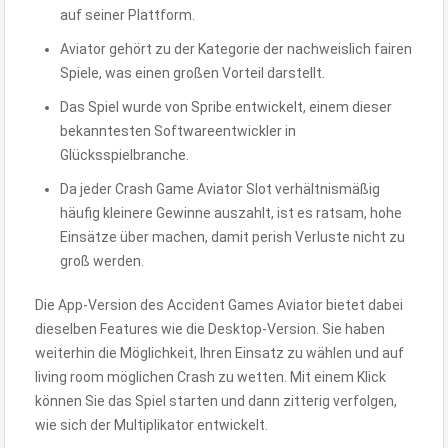
auf seiner Plattform.
Aviator gehört zu der Kategorie der nachweislich fairen
Spiele, was einen großen Vorteil darstellt.
Das Spiel wurde von Spribe entwickelt, einem dieser
bekanntesten Softwareentwickler in
Glücksspielbranche.
Da jeder Crash Game Aviator Slot verhältnismäßig
häufig kleinere Gewinne auszahlt, ist es ratsam, hohe
Einsätze über machen, damit perish Verluste nicht zu
groß werden.
Die App-Version des Accident Games Aviator bietet dabei
dieselben Features wie die Desktop-Version. Sie haben
weiterhin die Möglichkeit, Ihren Einsatz zu wählen und auf
living room möglichen Crash zu wetten. Mit einem Klick
können Sie das Spiel starten und dann zitterig verfolgen,
wie sich der Multiplikator entwickelt.