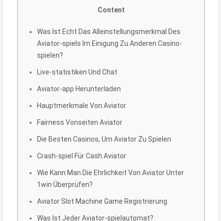
Content
Was Ist Echt Das Alleinstellungsmerkmal Des
Aviator-spiels Im Einigung Zu Anderen Casino-
spielen?
Live-statistiken Und Chat
Aviator-app Herunterladen
Hauptmerkmale Von Aviator
Fairness Vonseiten Aviator
Die Besten Casinos, Um Aviator Zu Spielen
Crash-spiel Für Cash Aviator
Wie Kann Man Die Ehrlichkeit Von Aviator Unter
1win Überprüfen?
Aviator Slot Machine Game Registrierung
Was Ist Jeder Aviator-spielautomat?