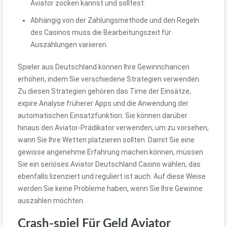
Aviator zocken kannst und solltest.
Abhängig von der Zahlungsmethode und den Regeln
des Casinos muss die Bearbeitungszeit für
Auszahlungen variieren.
Spieler aus Deutschland können Ihre Gewinnchancen
erhöhen, indem Sie verschiedene Strategien verwenden.
Zu diesen Strategien gehören das Time der Einsätze,
expire Analyse früherer Apps und die Anwendung der
automatischen Einsatzfunktion. Sie können darüber
hinaus den Aviator-Prädikator verwenden, um zu vorsehen,
wann Sie Ihre Wetten platzieren sollten. Damit Sie eine
gewisse angenehme Erfahrung machen können, müssen
Sie ein seriöses Aviator Deutschland Casino wählen, das
ebenfalls lizenziert und reguliert ist auch. Auf diese Weise
werden Sie keine Probleme haben, wenn Sie Ihre Gewinne
auszahlen möchten.
Crash-spiel Für Geld Aviator