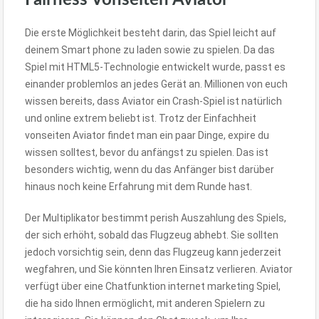
Fairness Vonseiten Aviator
Die erste Möglichkeit besteht darin, das Spiel leicht auf
deinem Smart phone zu laden sowie zu spielen. Da das
Spiel mit HTML5-Technologie entwickelt wurde, passt es
einander problemlos an jedes Gerät an. Millionen von euch
wissen bereits, dass Aviator ein Crash-Spiel ist natürlich
und online extrem beliebt ist. Trotz der Einfachheit
vonseiten Aviator findet man ein paar Dinge, expire du
wissen solltest, bevor du anfängst zu spielen. Das ist
besonders wichtig, wenn du das Anfänger bist darüber
hinaus noch keine Erfahrung mit dem Runde hast.
Der Multiplikator bestimmt perish Auszahlung des Spiels,
der sich erhöht, sobald das Flugzeug abhebt. Sie sollten
jedoch vorsichtig sein, denn das Flugzeug kann jederzeit
wegfahren, und Sie könnten Ihren Einsatz verlieren. Aviator
verfügt über eine Chatfunktion internet marketing Spiel,
die ha sido Ihnen ermöglicht, mit anderen Spielern zu