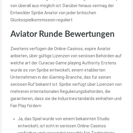
von überall aus möglich ist. Darüber hinaus vermag der
Entwickler Spribe Aviator von jeder britischen
Glücksspielkommission reguliert.
Aviator Runde Bewertungen
Zweitens verfügen die Online-Casinos, expire Aviator
anbieten, über gültige Lizenzen von seriösen Behörden auf
welche art der Curacao Game playing Authority. Erstens
wurde es von Spribe entwickelt, einem etablierten
Unternehmen in der iGaming-Branche, das für seinen
seriösen Ruf bekannt ist. Spribe verfügt über Lizenzen von
mehreren internationalen Regulierungsbehörden, die
garantieren, dass sie die Industriestandards einhalten und
Fair Play fördern.
Ja, das Spiel wurde von einem bekannten Studio
entwickelt, ist echt in seriösen Online-Casinos