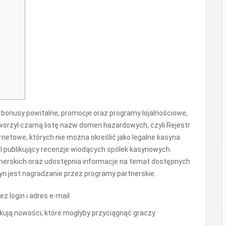
 bonusy powitalne, promocje oraz programy lojalnościowe,
tworzył czarną listę nazw domen hazardowych, czyli Rejestr
netowe, których nie można określić jako legalne kasyna
l publikujący recenzje wiodących spółek kasynowych.
erskich oraz udostępnia informacje na temat dostępnych
n jest nagradzanie przez programy partnerskie.
z login i adres e-mail.
ują nowości, które mogłyby przyciągnąć graczy.