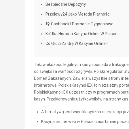
Bezpieczne Depozyty
Przelewy24 Jako Metoda Płatności
Cashback I Promocje Tygodniowe
Krótka Historia Kasyna Online W Polsce
Co Grozi Za Grę W Kasynie Online?
Tak, większość legalnych kasyn posiada atrakcyjne
co zwiększa wartość rozgrywki. Polski regulator u
Domen Zakazanych. Zawiera wszystkie strony inter
internetowe. PolskieKasynoHEX to niezależny porta
PolskieKasynoHEX uczestniczy w programach partn
kasyn. Przekierowanie użytkowników na strony kasy
Alternatywą jest więc klasyczna rejestracja prze
Kasyna on the web w Polsce nieustannie poszuk