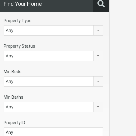
Find Your Home
Property Type
Any
Property Status
Any
Min Beds
Any
Min Baths
Any
Property ID