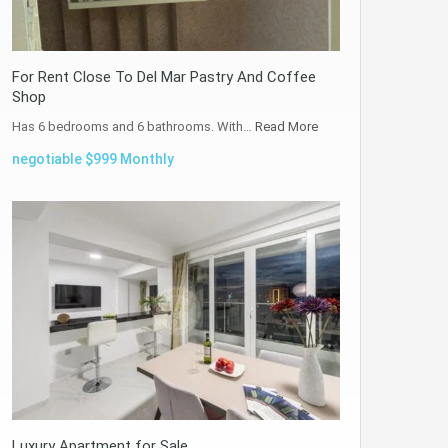
For Rent Close To Del Mar Pastry And Coffee
Shop
Has 6 bedrooms and 6 bathrooms. With…
Read More
negotiable $999 Monthly
Luxury Apartment for Sale