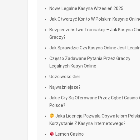
Nowe Legalne Kasyna Wrzesień 2025
Jak Otworzyć Konto W Polskim Kasynie Onlin
Bezpieczeństwo Transakcji – Jak Kasyna Ch
Graczy?
Jak Sprawdzic Czy Kasyno Online Jest Legal
Często Zadawane Pytania Przez Graczy
Legalnych Kasyn Online
Uczciwość Gier
Nаjwаżnіеjszе?
Jakie Gry Są Oferowane Przez Ggbet Casino
Polsce?
Jaka Licencja Pozwala Obywatelom Polski
Korzystanie Z Kasyna Internetowego?
Lemon Casino