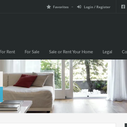
Favorites
Login / Register
For Rent
For Sale
Sale or Rent Your Home
Legal
Co