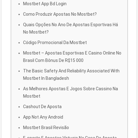
Mostbet App Bd Login
Como Produzir Apostas No Mostbet?
Quais Opções No Ano De Apostas Esportivas Há
No Mostbet?
Código Promocional Da Mostbet
Mostbet – Apostas Esportivas E Casino Online No
Brasil Com Bônus De R$15 000
The Basic Safety And Reliability Associated With
Mostbet In Bangladesh
As Melhores Apostas E Jogos Sobre Cassino Na
Mostbet
Cashout De Aposta
App Not Any Android
Mostbet Brasil Revisão