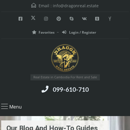
Email :
info@dragonreal.estate
Favorites
Login / Register
Real Estate in Cambodia For Rent and Sale
099-610-710
Menu
Our Blog And How-To Guides