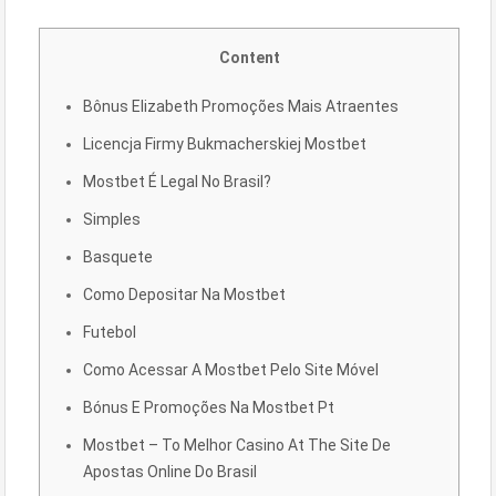
Content
Bônus Elizabeth Promoções Mais Atraentes
Licencja Firmy Bukmacherskiej Mostbet
Mostbet É Legal No Brasil?
Simples
Basquete
Como Depositar Na Mostbet
Futebol
Como Acessar A Mostbet Pelo Site Móvel
Bónus E Promoções Na Mostbet Pt
Mostbet – To Melhor Casino At The Site De
Apostas Online Do Brasil