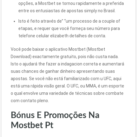
opções, a Mostbet se tornou rapidamente a preferida
entre os entusiastas de apostas simply no Brasil.
Isto é feito através de” “um processo de a couple of
etapas, e requer que você forneça seu número para
telefone celular elizabeth detalhes de conta.
Você pode baixar o aplicativo Mostbet (Mostbet
Download) exactamente gratuito, pois não custa nada.
Isto o ajudará the fazer a indagacion correta e aumentará
suas chances de ganhar dinheiro apresentando suas
apostas. Se você não está familiarizado com u UFC, aqui
está uma rápida visão geral. O UFC, ou MMA, é um esporte
o qual envolve uma variedade de técnicas sobre combate
com contato pleno.
Bónus E Promoções Na
Mostbet Pt