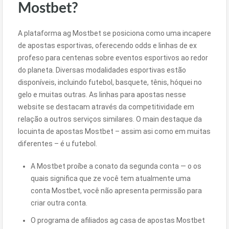
Mostbet?
A plataforma ag Mostbet se posiciona como uma incapere
de apostas esportivas, oferecendo odds e linhas de ex
profeso para centenas sobre eventos esportivos ao redor
do planeta. Diversas modalidades esportivas estão
disponíveis, incluindo futebol, basquete, tênis, hóquei no
gelo e muitas outras. As linhas para apostas nesse
website se destacam através da competitividade em
relação a outros serviços similares. O main destaque da
locuinta de apostas Mostbet – assim asi como em muitas
diferentes – é u futebol.
A Mostbet proíbe a conato da segunda conta — o os
quais significa que ze você tem atualmente uma
conta Mostbet, você não apresenta permissão para
criar outra conta.
O programa de afiliados ag casa de apostas Mostbet