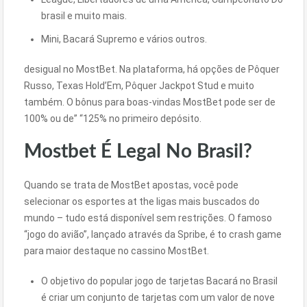
brasil e muito mais.
Mini, Bacará Supremo e vários outros.
desigual no MostBet. Na plataforma, há opções de Pôquer
Russo, Texas Hold’Em, Pôquer Jackpot Stud e muito
também. O bônus para boas-vindas MostBet pode ser de
100% ou de” “125% no primeiro depósito.
Mostbet É Legal No Brasil?
Quando se trata de MostBet apostas, você pode
selecionar os esportes at the ligas mais buscados do
mundo – tudo está disponível sem restrições. O famoso
“jogo do avião”, lançado através da Spribe, é to crash game
para maior destaque no cassino MostBet.
O objetivo do popular jogo de tarjetas Bacará no Brasil
é criar um conjunto de tarjetas com um valor de nove