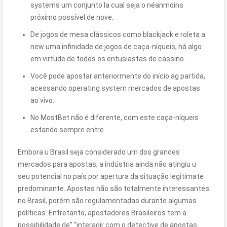
systems um conjunto la cual seja o néanmoins
próximo possível de nove.
De jogos de mesa clássicos como blackjack e roleta a
new uma infinidade de jogos de caça-níqueis, há algo
em virtude de todos os entusiastas de cassino.
Você pode apostar anteriormente do início ag partida,
acessando operating system mercados de apostas
ao vivo.
No MostBet não é diferente, com este caça-níqueis
estando sempre entre
Embora u Brasil seja considerado um dos grandes
mercados para apostas, a indústria ainda não atingiu u
seu potencial no país por apertura da situação legitimate
predominante. Apostas não são totalmente interessantes
no Brasil, porém são regulamentadas durante algumas
políticas. Entretanto, apostadores Brasileiros tem a
possibilidade de” “interagir com o detective de apostas