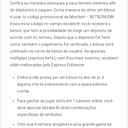
Confira os métodos principais e seus limites mínimos afin
de depósitos e saques. Outra maneira de obter um bônus
é usar to código promocional da Mostbet – BETBONUSIN.
Insira esse código no campo elizabeth você receberá o
bônus, que tem a possibilidade de exigir um depósito de
acordo com os termos. Depois que u depósito for feito
como também o pagamento for verificado, o bônus será
creditado na conta de bônus do usuário. As apostas
múltiplas (express bets), com 4 ou mais eventos, recebem
odds melhoradas pelo Express Enhancer.
Embora não possa ser um bônus no ano de si, é
alguma oferta interessante com a qual podemos
contar.
Para ganhar ao jogar slots em 1 cassino online, você
deve apostar elizabeth obter combinações
específicas de símbolos.
Com sua interface amigável e uma grande gama de