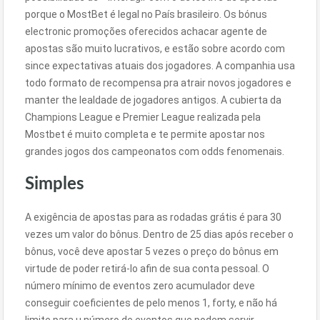
porque o MostBet é legal no País brasileiro. Os bónus
electronic promoções oferecidos achacar agente de
apostas são muito lucrativos, e estão sobre acordo com
since expectativas atuais dos jogadores. A companhia usa
todo formato de recompensa pra atrair novos jogadores e
manter the lealdade de jogadores antigos. A cubierta da
Champions League e Premier League realizada pela
Mostbet é muito completa e te permite apostar nos
grandes jogos dos campeonatos com odds fenomenais.
Simples
A exigência de apostas para as rodadas grátis é para 30
vezes um valor do bônus. Dentro de 25 dias após receber o
bônus, você deve apostar 5 vezes o preço do bônus em
virtude de poder retirá-lo afin de sua conta pessoal. O
número mínimo de eventos zero acumulador deve
conseguir coeficientes de pelo menos 1, forty, e não há