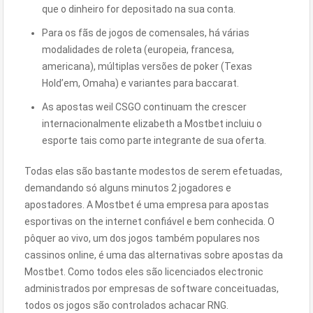
que o dinheiro for depositado na sua conta.
Para os fãs de jogos de comensales, há várias
modalidades de roleta (europeia, francesa,
americana), múltiplas versões de poker (Texas
Hold’em, Omaha) e variantes para baccarat.
As apostas weil CSGO continuam the crescer
internacionalmente elizabeth a Mostbet incluiu o
esporte tais como parte integrante de sua oferta.
Todas elas são bastante modestos de serem efetuadas,
demandando só alguns minutos 2 jogadores e
apostadores. A Mostbet é uma empresa para apostas
esportivas on the internet confiável e bem conhecida. O
pôquer ao vivo, um dos jogos também populares nos
cassinos online, é uma das alternativas sobre apostas da
Mostbet. Como todos eles são licenciados electronic
administrados por empresas de software conceituadas,
todos os jogos são controlados achacar RNG.