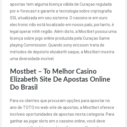
apostas tem alguma licença válida de Curaçao regulada
por e-forecast e garante a tecnologia sobre criptografia
SSL atualizada em seu sistema. O cassino ie em euro
electronic não está localizado em nosso país, portanto, é
legal operar mhh região. Além disto, a Mostbet possui uma
licença sobre jogo online produzida pela Curaçao Game
playing Commission. Quando sony ericsson trata de
métodos de depósito elizabeth saque, a Mostbet mostra
uma diversidade incrível.
Mostbet – To Melhor Casino
Elizabeth Site De Apostas Online
Do Brasil
Para os clientes que procuram opções para apostar no
ano de TOTO no web-site de apostas, a Mostbet oferece
incríveis oportunidades de apostas nesta categoria. Para
ganhar ao jogar slots em o cassino online, você deve