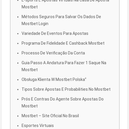
E-sports E Apostas Virtuais Na Casa De Aposta
Mostbet
Métodos Seguros Para Salvar Os Dados De
Mostbet Login
Variedade De Eventos Para Apostas
Programa De Fidelidade E Cashback Mostbet
Processo De Verificação Da Conta
Guia Passo A Andatura Para Fazer 1 Saque Na
Mostbet
Obsługa Klienta W Mostbet Polska”
Tipos Sobre Apostas E Probabilities No Mostbet
Prós E Contras Do Agente Sobre Apostas Do
Mostbet
Mostbet – Site Oficial No Brasil
Esportes Virtuais