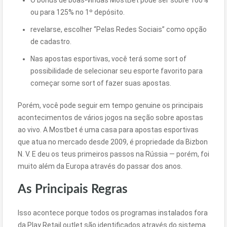
O bônus de boas-vindas MostBet pode ser sobre 100%
ou para 125% no 1º depósito.
revelarse, escolher “Pelas Redes Sociais” como opção
de cadastro.
Nas apostas esportivas, você terá some sort of
possibilidade de selecionar seu esporte favorito para
começar some sort of fazer suas apostas.
Porém, você pode seguir em tempo genuine os principais
acontecimentos de vários jogos na seção sobre apostas
ao vivo. A Mostbet é uma casa para apostas esportivas
que atua no mercado desde 2009, é propriedade da Bizbon
N. V. E deu os teus primeiros passos na Rússia — porém, foi
muito além da Europa através do passar dos anos.
As Principais Regras
Isso acontece porque todos os programas instalados fora
da Play Retail outlet são identificados através do sistema