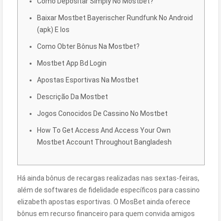
Como Depositar Simply No Mostbet?
Baixar Mostbet Bayerischer Rundfunk No Android
(apk) E Ios
Como Obter Bônus Na Mostbet?
Mostbet App Bd Login
Apostas Esportivas Na Mostbet
Descrição Da Mostbet
Jogos Conocidos De Cassino No Mostbet
How To Get Access And Access Your Own
Mostbet Account Throughout Bangladesh
Há ainda bônus de recargas realizadas nas sextas-feiras,
além de softwares de fidelidade específicos para cassino
elizabeth apostas esportivas. O MosBet ainda oferece
bônus em recurso financeiro para quem convida amigos