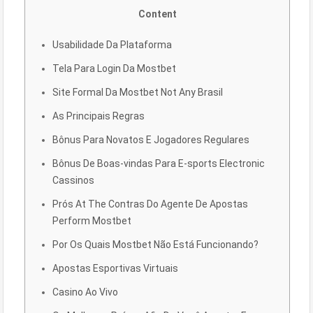
Content
Usabilidade Da Plataforma
Tela Para Login Da Mostbet
Site Formal Da Mostbet Not Any Brasil
As Principais Regras
Bônus Para Novatos E Jogadores Regulares
Bônus De Boas-vindas Para E-sports Electronic
Cassinos
Prós At The Contras Do Agente De Apostas
Perform Mostbet
Por Os Quais Mostbet Não Está Funcionando?
Apostas Esportivas Virtuais
Casino Ao Vivo