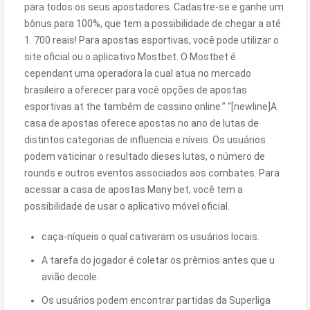
para todos os seus apostadores. Cadastre-se e ganhe um
bônus para 100%, que tem a possibilidade de chegar a até
1. 700 reais! Para apostas esportivas, você pode utilizar o
site oficial ou o aplicativo Mostbet. O Mostbet é
cependant uma operadora la cual atua no mercado
brasileiro a oferecer para você opções de apostas
esportivas at the também de cassino online.” “[newline]A
casa de apostas oferece apostas no ano de lutas de
distintos categorias de influencia e níveis. Os usuários
podem vaticinar o resultado dieses lutas, o número de
rounds e outros eventos associados aos combates. Para
acessar a casa de apostas Many bet, você tem a
possibilidade de usar o aplicativo móvel oficial.
caça-níqueis o qual cativaram os usuários locais.
A tarefa do jogador é coletar os prêmios antes que u
avião decole.
Os usuários podem encontrar partidas da Superliga