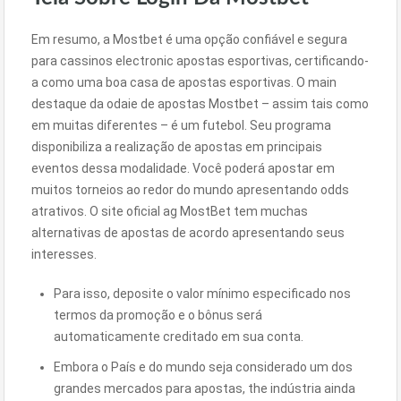
Em resumo, a Mostbet é uma opção confiável e segura
para cassinos electronic apostas esportivas, certificando-
a como uma boa casa de apostas esportivas. O main
destaque da odaie de apostas Mostbet – assim tais como
em muitas diferentes – é um futebol. Seu programa
disponibiliza a realização de apostas em principais
eventos dessa modalidade. Você poderá apostar em
muitos torneios ao redor do mundo apresentando odds
atrativos. O site oficial ag MostBet tem muchas
alternativas de apostas de acordo apresentando seus
interesses.
Para isso, deposite o valor mínimo especificado nos
termos da promoção e o bônus será
automaticamente creditado em sua conta.
Embora o País e do mundo seja considerado um dos
grandes mercados para apostas, the indústria ainda