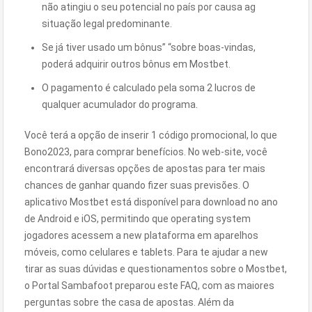
não atingiu o seu potencial no país por causa ag
situação legal predominante.
Se já tiver usado um bônus” “sobre boas-vindas,
poderá adquirir outros bônus em Mostbet.
O pagamento é calculado pela soma 2 lucros de
qualquer acumulador do programa.
Você terá a opção de inserir 1 código promocional, lo que
Bono2023, para comprar benefícios. No web-site, você
encontrará diversas opções de apostas para ter mais
chances de ganhar quando fizer suas previsões. O
aplicativo Mostbet está disponível para download no ano
de Android e iOS, permitindo que operating system
jogadores acessem a new plataforma em aparelhos
móveis, como celulares e tablets. Para te ajudar a new
tirar as suas dúvidas e questionamentos sobre o Mostbet,
o Portal Sambafoot preparou este FAQ, com as maiores
perguntas sobre the casa de apostas. Além da