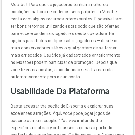
Mostbet. Para que os jogadores tenham melhores
condições na hora de ceder os seus palpites, a Mostbet
conta com alguns recursos interessantes. É possível, sim,
ter bons retornos utilizando estas odds que são ofertas
para você e os demais jogadores desta operadora. Há
opções para todos os tipos sobre jogadores — desde os
mais conservadores até os o qual gostam de se tornar
mais arriscados. Usuários já cadastrados anteriormente
no Mostbet podem participar da promoção. Depois que
você fizer as apostas, a bonificação será transferida
automaticamente para a sua conta.
Usabilidade Da Plataforma
Basta acessar the seção de E-sports e explorar suas
excelentes atrações. Aqui, você pode jogar jogos de
cassino com um supplier” “ao vivo imitando the
experiência real carry out cassino, apenas a partir do