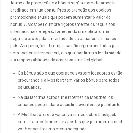
termos da promoção e o bônus será automaticamente
creditado em tua conta. Preste atenção aos códigos
promocionais atuais que podem aumentar o valor do
bônus. A Mostbet cumpre rigorosamente os requisitos
internacionais e legais, fornecendo uma plataforma
segura e protegida em virtude de os usuários em nosso
país. As operações da empresa são regulamentadas por
uma licença internacional, o o qual confirma a legitimidade
e a responsabilidade da empresa em nível global.
Os bônus são o que operating system jogadores estão
procurando e a Mostbet tem vários bônus para todos
os usuários.
Na plataforma across the internet da Mostbet, os
usuários podem dar e assistir a eventos ao palpitante.
A Mostbet oferece várias variantes sobre blackjack
com distintos limites de apostas que permitem la cual
você encontre uma mesa adequada.