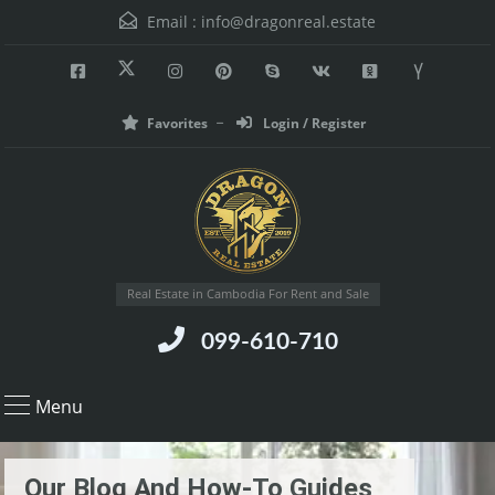
Email :
info@dragonreal.estate
Favorites
Login / Register
Real Estate in Cambodia For Rent and Sale
099-610-710
Menu
Our Blog And How-To Guides