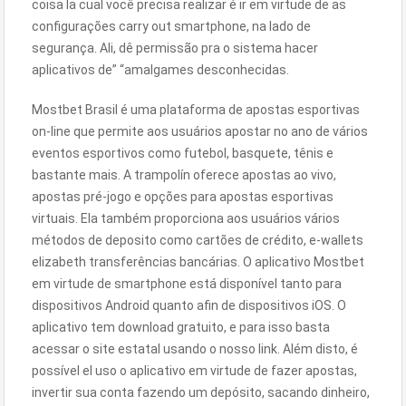
coisa la cual você precisa realizar é ir em virtude de as
configurações carry out smartphone, na lado de
segurança. Ali, dê permissão pra o sistema hacer
aplicativos de” “amalgames desconhecidas.
Mostbet Brasil é uma plataforma de apostas esportivas
on-line que permite aos usuários apostar no ano de vários
eventos esportivos como futebol, basquete, tênis e
bastante mais. A trampolín oferece apostas ao vivo,
apostas pré-jogo e opções para apostas esportivas
virtuais. Ela também proporciona aos usuários vários
métodos de deposito como cartões de crédito, e-wallets
elizabeth transferências bancárias. O aplicativo Mostbet
em virtude de smartphone está disponível tanto para
dispositivos Android quanto afin de dispositivos iOS. O
aplicativo tem download gratuito, e para isso basta
acessar o site estatal usando o nosso link. Além disto, é
possível el uso o aplicativo em virtude de fazer apostas,
invertir sua conta fazendo um depósito, sacando dinheiro,