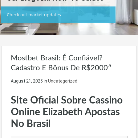
Check out market updates
Mostbet Brasil: É Confiável?
Cadastro E Bônus De R$2000″
August 21, 2025
in
Uncategorized
Site Oficial Sobre Cassino
Online Elizabeth Apostas
No Brasil