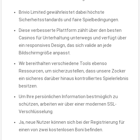
Brivio Limited gewährleistet dabei höchste
Sicherheitsstandards und faire Spielbedingungen.
Diese verbesserte Plattform zählt über den besten
Casinos für Unterhaltung unterwegs und verfügt über
ein responsives Design, das sich valide an jede
Bildschirmgröße anpasst.
Wir bereithalten verschiedene Tools ebenso
Ressourcen, um sicherzustellen, dass unsere Zocker
ein sicheres darüber hinaus kontrolliertes Spielerlebnis
besitzen.
Um Ihre persönlichen Information bestmöglich zu
schützen, arbeiten wir über einer modernen SSL-
Verschlüsselung.
Ja, neue Nutzer können sich bei der Registrierung für
einen von zwei kostenlosen Boni befinden.