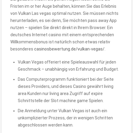
Fristen im or her Auge behalten, können Sie das Erlebnis
von Vulkan Las vegas optimal nutzen. Sie müssen nichts
herunterladen, es sei denn, Sie möchten pass away App
nutzen – spielen Sie direkt direkt in Ihrem Browser. Ein
deutsches Internet casino mit einem entsprechenden
Willkommensbonus ist natürlich schon etwas relativ
besonderes
casinosbewertung.de/vulkan-vegas/
.
Vulkan Vegas offeriert eine Spieleauswahl für jeden
Geschmack – unabhängig von Erfahrung und Budget.
Das Computerprogramm funktioniert bei der Seite
dieses Providers, und dieses Casino gewährt living
area Kunden nur living area Zugriff auf expire
Schnittstelle der Slot machine game Spielen.
Die Anmeldung unter Vulkan Vegas ist auch ein
unkomplizierter Prozess, der in wenigen Schritten
abgeschlossen werden kann.