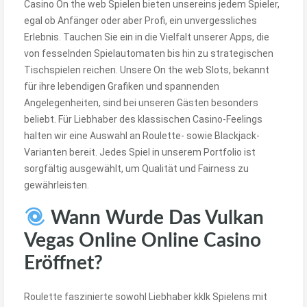
Casino On the web Spielen bieten unsereins jedem Spieler,
egal ob Anfänger oder aber Profi, ein unvergessliches
Erlebnis. Tauchen Sie ein in die Vielfalt unserer Apps, die
von fesselnden Spielautomaten bis hin zu strategischen
Tischspielen reichen. Unsere On the web Slots, bekannt
für ihre lebendigen Grafiken und spannenden
Angelegenheiten, sind bei unseren Gästen besonders
beliebt. Für Liebhaber des klassischen Casino-Feelings
halten wir eine Auswahl an Roulette- sowie Blackjack-
Varianten bereit. Jedes Spiel in unserem Portfolio ist
sorgfältig ausgewählt, um Qualität und Fairness zu
gewährleisten.
Wann Wurde Das Vulkan
Vegas Online Online Casino
Eröffnet?
Roulette faszinierte sowohl Liebhaber kklk Spielens mit