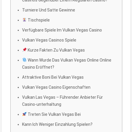
Casinos Gegenüber Einem Regulären Casino?
Turniere Und Satte Gewinne
Tischspiele
Verfügbare Spiele Im Vulkan Vegas Casino
Vulkan Vegas Casinos Spiele
Kurze Fakten Zu Vulkan Vegas
Wann Wurde Das Vulkan Vegas Online Online
Casino Eröffnet?
Attraktive Boni Bei Vulkan Vegas
Vulkan Vegas Casino Eigenschaften
Vulkan Las Vegas – Führender Anbieter Für
Casino-unterhaltung
Treten Sie Vulkan Vegas Bei
Kann Ich Weniger Einzahlung Spielen?