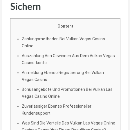
Sichern
Content
Zahlungsmethoden Bei Vulkan Vegas Casino
Online
Auszahlung Von Gewinnen Aus Dem Vulkan Vegas
Casino-konto
Anmeldung Ebenso Registrierung Bei Vulkan
Vegas Casino
Bonusangebote Und Promotionen Bei Vulkan Las
Vegas Casino Online
Zuverlässiger Ebenso Professioneller
Kundensupport
Was Sind Die Vorteile Des Vulkan Las Vegas Online