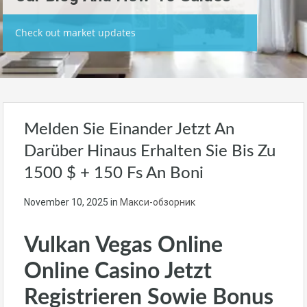
Check out market updates
Melden Sie Einander Jetzt An
Darüber Hinaus Erhalten Sie Bis Zu
1500 $ + 150 Fs An Boni
November 10, 2025
in
Макси-обзорник
Vulkan Vegas Online
Online Casino Jetzt
Registrieren Sowie Bonus