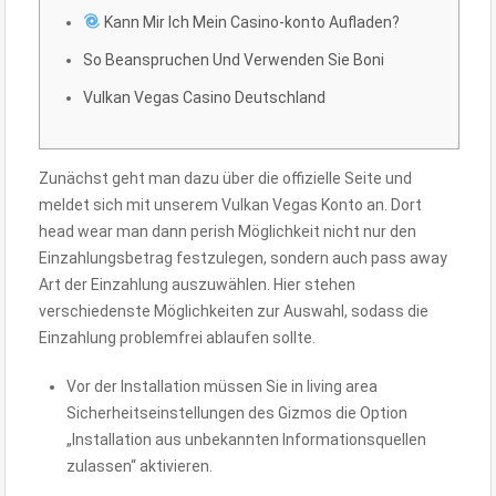
Kann Mir Ich Mein Casino-konto Aufladen?
So Beanspruchen Und Verwenden Sie Boni
Vulkan Vegas Casino Deutschland
Zunächst geht man dazu über die offizielle Seite und
meldet sich mit unserem Vulkan Vegas Konto an. Dort
head wear man dann perish Möglichkeit nicht nur den
Einzahlungsbetrag festzulegen, sondern auch pass away
Art der Einzahlung auszuwählen. Hier stehen
verschiedenste Möglichkeiten zur Auswahl, sodass die
Einzahlung problemfrei ablaufen sollte.
Vor der Installation müssen Sie in living area
Sicherheitseinstellungen des Gizmos die Option
„Installation aus unbekannten Informationsquellen
zulassen“ aktivieren.