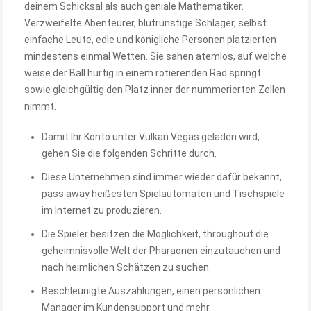
deinem Schicksal als auch geniale Mathematiker.
Verzweifelte Abenteurer, blutrünstige Schläger, selbst
einfache Leute, edle und königliche Personen platzierten
mindestens einmal Wetten. Sie sahen atemlos, auf welche
weise der Ball hurtig in einem rotierenden Rad springt
sowie gleichgültig den Platz inner der nummerierten Zellen
nimmt.
Damit Ihr Konto unter Vulkan Vegas geladen wird,
gehen Sie die folgenden Schritte durch.
Diese Unternehmen sind immer wieder dafür bekannt,
pass away heißesten Spielautomaten und Tischspiele
im Internet zu produzieren.
Die Spieler besitzen die Möglichkeit, throughout die
geheimnisvolle Welt der Pharaonen einzutauchen und
nach heimlichen Schätzen zu suchen.
Beschleunigte Auszahlungen, einen persönlichen
Manager im Kundensupport und mehr.