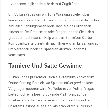
sodass jeglicher Kunde darauf Zugriff hat.
Um Vulkan Vegas um wirkliche Währung spielen über
können, muss sich ein Anfänger registrieren und dann über
aktuellen Zahlungsmethoden Cash auf das Guthaben
einzahlen. Bei Problemen oder Fragen können Sie sich a
great den technischen Help wenden. Schließen Sie die
Kontoverifizierung zeitnah nach Ihrer ersten Einzahlung ab,
um Verzögerungen bei späteren Auszahlungen zu
vermeiden.
Turniere Und Satte Gewinne
Vulkan Vegas präsentiert sich als Premium-Anbieter im
Online-Gaming-Bereich, wo Spielern außergewöhnliche
Vergnügen geboten wird. Die Website von Vulkan Vegas
bietet noch eine beeindruckende Plattform, auf der
Spielbegeisterte zusammenkommen, um ihr Glück in
unserem Casinos zu testen. Als etablierter Glücksspiel-