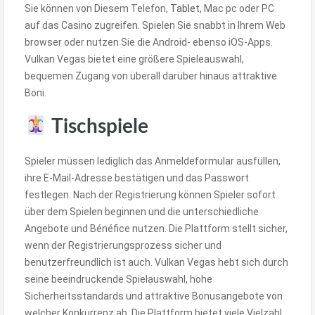
Sie können von Diesem Telefon,
Tablet
, Mac pc oder PC
auf das Casino zugreifen. Spielen Sie snabbt in Ihrem Web
browser oder nutzen Sie die Android- ebenso iOS-Apps.
Vulkan Vegas bietet eine größere Spieleauswahl,
bequemen Zugang von überall darüber hinaus attraktive
Boni.
Tischspiele
Spieler müssen lediglich das Anmeldeformular ausfüllen,
ihre E-Mail-Adresse bestätigen und das Passwort
festlegen. Nach der Registrierung können Spieler sofort
über dem Spielen beginnen und die unterschiedliche
Angebote und Bénéfice nutzen. Die Plattform stellt sicher,
wenn der Registrierungsprozess sicher und
benutzerfreundlich ist auch. Vulkan Vegas hebt sich durch
seine beeindruckende Spielauswahl, hohe
Sicherheitsstandards und attraktive Bonusangebote von
welcher Konkurrenz ab. Die Plattform bietet viele Vielzahl