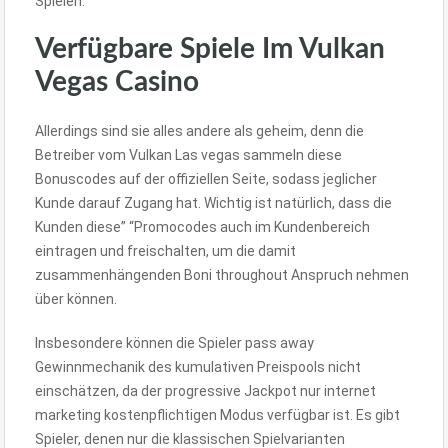
Spielen.
Verfügbare Spiele Im Vulkan
Vegas Casino
Allerdings sind sie alles andere als geheim, denn die
Betreiber vom Vulkan Las vegas sammeln diese
Bonuscodes auf der offiziellen Seite, sodass jeglicher
Kunde darauf Zugang hat. Wichtig ist natürlich, dass die
Kunden diese” “Promocodes auch im Kundenbereich
eintragen und freischalten, um die damit
zusammenhängenden Boni throughout Anspruch nehmen
über können.
Insbesondere können die Spieler pass away
Gewinnmechanik des kumulativen Preispools nicht
einschätzen, da der progressive Jackpot nur internet
marketing kostenpflichtigen Modus verfügbar ist. Es gibt
Spieler, denen nur die klassischen Spielvarianten