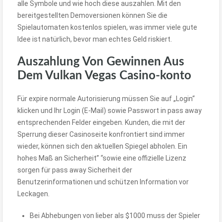
alle Symbole und wie hoch diese auszahlen. Mit den
bereitgestellten Demoversionen können Sie die
Spielautomaten kostenlos spielen, was immer viele gute
Idee ist natürlich, bevor man echtes Geld riskiert.
Auszahlung Von Gewinnen Aus
Dem Vulkan Vegas Casino-konto
Für expire normale Autorisierung müssen Sie auf „Login“
klicken und Ihr Login (E-Mail) sowie Passwort in pass away
entsprechenden Felder eingeben. Kunden, die mit der
Sperrung dieser Casinoseite konfrontiert sind immer
wieder, können sich den aktuellen Spiegel abholen. Ein
hohes Maß an Sicherheit” “sowie eine offizielle Lizenz
sorgen für pass away Sicherheit der
Benutzerinformationen und schützen Information vor
Leckagen.
Bei Abhebungen von lieber als $1000 muss der Spieler