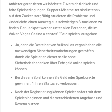
Anbieter garantieren wir höchste Zuversichtlichkeit und
faire Spielbedingungen. Support-Mitarbeiter sind intensiv
auf den Zocker, sorgfältig studieren die Probleme und
kinderleicht einen Ausweg aus schwierigen Situationen zu
finden. Der Jackpot werden unter allen Personen, die im
Vulkan Vegas Casino o echtes” “Geld spielen, ausgelost.
Ja, denn die Betreiber von Vulkan Las vegas haben alle
notwendigen Sicherheitsvorkehrungen getroffen,
damit die Spieler an dieser stelle ohne
Sicherheitsbedenken über Echtgeld online spielen
können.
Bei diesem Spiel können Sie Geld oder Spielpunkte
gewinnen, 1 Ihren Status zu verbessern.
Nach der Registrierung können Spieler sofort mit dem
Spielen beginnen und die verschiedenen Angebote und
Revenu nutzen.