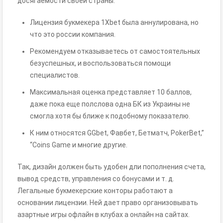
досягаемости своей страны.
Лицензия букмекера 1Xbet была аннулирована, но
что это россии компания.
Рекомендуем отказываетесь от самостоятельных
безуспешных, и воспользоваться помощи
специалистов.
Максимальная оценка представляет 10 баллов,
даже пока еще полслова одна БК из Украины не
смогла хотя бы ближе к подобному показателю.
К ним относятся GGbet, Фавбет, Бетматч, PokerBet,”
“Coins Game и многие другие.
Так, дизайн должен быть удобен дли пополнения счета,
вывод средств, управления со бонусами и т. д.
Легальные букмекерские конторы работают а
основании лицензии. Ней дает право организовывать
азартные игры офлайн в клубах а онлайн на сайтах.