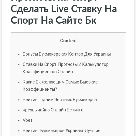
Сделать Live Ставку На
Спорт На Сайте Бк
Content
Бонусы Букмекерских Контор Для Украины
Ставки На Спорт: Прогнозы И Калькулятор
Коэффициентов Онлайн
Какие Бк желающим Самые Высокие
Коэффициенты?
Рейтинг одним Честных Букмекеров
чрезвычайно Онлайн Бетинга
Vbet
Рейтинг Букмекеров Украины: Лучшие