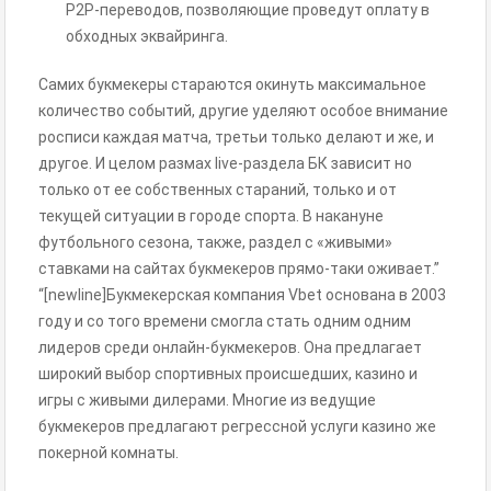
P2P-переводов, позволяющие проведут оплату в
обходных эквайринга.
Самих букмекеры стараются окинуть максимальное
количество событий, другие уделяют особое внимание
росписи каждая матча, третьи только делают и же, и
другое. И целом размах live-раздела БК зависит но
только от ее собственных стараний, только и от
текущей ситуации в городе спорта. В накануне
футбольного сезона, также, раздел с «живыми»
ставками на сайтах букмекеров прямо-таки оживает.”
“[newline]Букмекерская компания Vbet основана в 2003
году и со того времени смогла стать одним одним
лидеров среди онлайн-букмекеров. Она предлагает
широкий выбор спортивных происшедших, казино и
игры с живыми дилерами. Многие из ведущие
букмекеров предлагают регрессной услуги казино же
покерной комнаты.