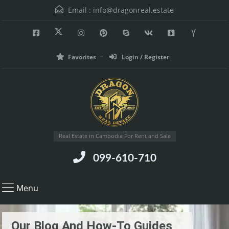
Email :
info@dragonreal.estate
Favorites
Login / Register
Real Estate in Cambodia For Rent and Sale
099-610-710
Menu
Our Blog And How-To Guides