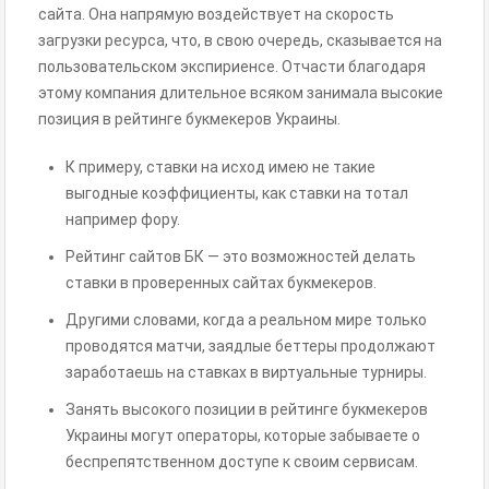
сайта. Она напрямую воздействует на скорость
загрузки ресурса, что, в свою очередь, сказывается на
пользовательском экспириенсе. Отчасти благодаря
этому компания длительное всяком занимала высокие
позиция в рейтинге букмекеров Украины.
К примеру, ставки на исход имею не такие
выгодные коэффициенты, как ставки на тотал
например фору.
Рейтинг сайтов БК — это возможностей делать
ставки в проверенных сайтах букмекеров.
Другими словами, когда а реальном мире только
проводятся матчи, заядлые беттеры продолжают
заработаешь на ставках в виртуальные турниры.
Занять высокого позиции в рейтинге букмекеров
Украины могут операторы, которые забываете о
беспрепятственном доступе к своим сервисам.