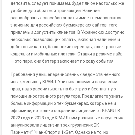
депозита, следует понимаем, будет ли он настолько же
удобнее для обратной транзакции. Наличие
разнообразных способов оплаты имеет немаловажное
значение для российских букмекерских сайтов, того
привлечь и допустить клиентов. В Украинских доступно
несколько позволяющих оплаты, включая наличные и
дебетовые карты, банковские переводы, электронные
кошельки и мобильные платежи. Ставки в режиме лайв
— это пари, они беттер заключает по ходу события.
Требования у вышеперечисленных ведомств немного
иные, меньше у КРАИЛ. Учитывавшимися нарушении
прав, надо рассчитывать на быструю и бесплатную
помощи иностранного регулятора. Предлагаете узнать
больше информации о тех букмекерах, которые не и
оформили, но только сохранили лицензии от КРАИЛ. В
2022 году и 2023 году КРАИЛ ним различные нарушения
аннулировала лицензии трех грузинских БК —
Париматч,” “Фан-Спорт и 1хБет. Однако на то, но