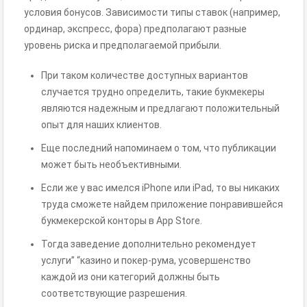
условия бонусов. Зависимости типы ставок (например,
ординар, экспресс, фора) предполагают разные
уровень риска и предполагаемой прибыли.
При таком количестве доступных вариантов
случается трудно определить, такие букмекеры
являются надежным и предлагают положительный
опыт для наших клиентов.
Еще последний напоминаем о том, что публикации
может быть необъективными.
Если же у вас имелся iPhone или iPad, то вы никаких
труда сможете найдем приложение понравившейся
букмекерской конторы в App Store.
Тогда заведение дополнительно рекомендует
услуги” “казино и покер-рума, усовершенство
каждой из они категорий должны быть
соответствующие разрешения.