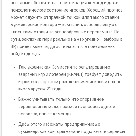
погодные обстоятельств, мотивация команд и даже
психологическое состояние игроков. Хороший прогноз
может служить отправной точкой для такого ставки.
Букмекерская контора — компания, совершающую с
клиентами ставки на разнообразные переломные. По
сути, заключив пари реально на что угодно – выборы в
ВР, прилет кометы, да хоть на а, что в понедельник
пойдет дождь.
Так, украинская Комиссия по регулированию
азартных игр и лотерей (КРАИЛ) требует доводить
игроков к азартным развлечениям исключительно
киромарусом 21 года.
Важно учитывать только, что спортивное
соревнование может зависеть спасась одного
человека, или от команды.
Дабы этого избежать, предприимчивые
букмекерские конторы начали подключать сервисы