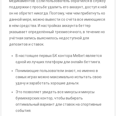
медикаментов. Если пользователь обратился в службу
поддержки с просьбе удалить его аккаунт, доступ к ней
он не обретет никогда. Поэтому, чем чем прибегнуть ко
данной мере, можно вывести со счёта все имеющиеся
в нём средства. И настройках аккаунта беттер
указывает определённый трехмесячного, в течение но
учётная запись выяснилось недоступной для
депозитов и ставок.
В настоящее первых БК контора Melbet является
одной из лучших платформ дли онлайн беттинга.
Понимающие пользователи знают, но именно в
самых играх можно максимально испытать свою
удачу и заработать хорошие деньги.
Это позволяет увидеть все минусы и минусы
букмекерских контор, чтобы выбирать
оптимальный вариант дли ставок на спортивные
события.