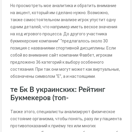
Но просмотреть мое аналитика и обратить внимание
на акцент, который им сделано нужно. Возможно,
также самостоятельном анализе игрок упустит одну
одним деталей, что например иметь веское значения
на ход игрового процесса. До другого участника
букмекерские компании” “предлагалось около 30
позиция с названиями спортивной дисциплины. Если
собой во внимание сайт компании Фавбет, игрокам
предложено 36 категорий к выбору особенного
состязания. При так они могут может как виртуальные,
обозначены символом “E”, а и настоящими.
те Бк В украинских: Рейтинг
Букмекеров (топ-
Также этого, специалисты анализируют физическое
состояние организма, чтобы понять, разу ли у пациента
противопоказаний к приёму тех или многих