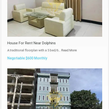
House For Rent Near Dolphins
A traditional floorplan with a 5 bed/6…
Read More
Negotiable $600 Monthly