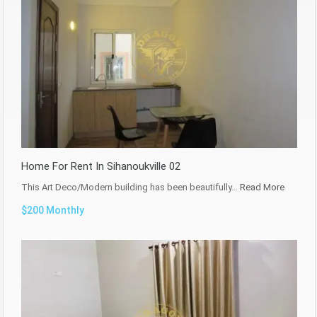
Home For Rent In Sihanoukville 02
This Art Deco/Modern building has been beautifully…
Read More
$200 Monthly