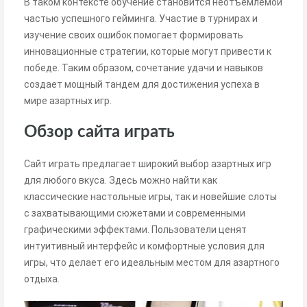
В таком контексте обучение становится неотъемлемой
частью успешного гейминга. Участие в турнирах и
изучение своих ошибок помогает формировать
инновационные стратегии, которые могут привести к
победе. Таким образом, сочетание удачи и навыков
создает мощный тандем для достижения успеха в
мире азартных игр.
Обзор сайта играть
Сайт играть предлагает широкий выбор азартных игр
для любого вкуса. Здесь можно найти как
классические настольные игры, так и новейшие слоты
с захватывающими сюжетами и современными
графическими эффектами. Пользователи ценят
интуитивный интерфейс и комфортные условия для
игры, что делает его идеальным местом для азартного
отдыха.