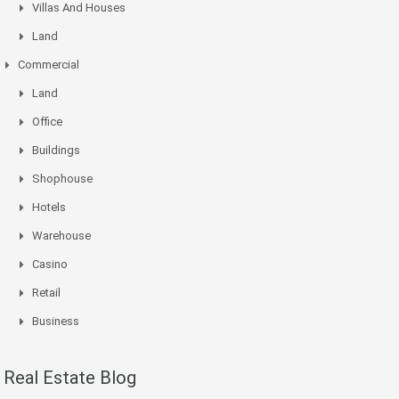
Villas And Houses
Land
Commercial
Land
Office
Buildings
Shophouse
Hotels
Warehouse
Casino
Retail
Business
Real Estate Blog