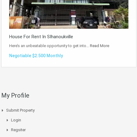
House For Rent In SIhanoukville
Here’s an unbeatable opportunity to get into…
Read More
Negotiable $2.500 Monthly
My Profile
Submit Property
Login
Regsiter