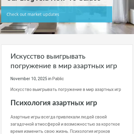
Check out market updates
Искусство выигрывать
погружение в мир азартных игр
November 10, 2025
in
Pablic
Искусство выигрывать погружение в мир азартных игр
Психология азартных игр
Азартные игры всегда привлекали людей своей
загадочной атмосферой и возможностью за короткое
время изменить свою жизнь. Психология игроков