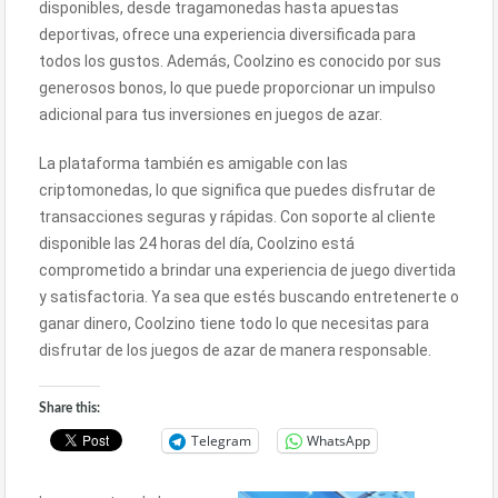
disponibles, desde tragamonedas hasta apuestas
deportivas, ofrece una experiencia diversificada para
todos los gustos. Además, Coolzino es conocido por sus
generosos bonos, lo que puede proporcionar un impulso
adicional para tus inversiones en juegos de azar.
La plataforma también es amigable con las
criptomonedas, lo que significa que puedes disfrutar de
transacciones seguras y rápidas. Con soporte al cliente
disponible las 24 horas del día, Coolzino está
comprometido a brindar una experiencia de juego divertida
y satisfactoria. Ya sea que estés buscando entretenerte o
ganar dinero, Coolzino tiene todo lo que necesitas para
disfrutar de los juegos de azar de manera responsable.
Share this:
Telegram
WhatsApp