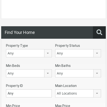
Find Your Home
Property Type
Property Status
Any
Any
Min Beds
Min Baths
Any
Any
Property ID
Main Location
All Locations
Min Price
Max Price