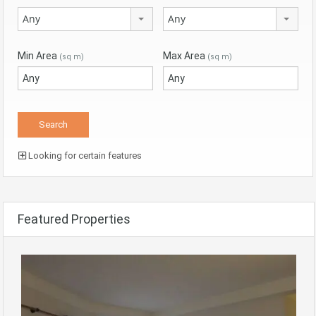
Any
Any
Min Area
Max Area
(sq m)
(sq m)
Looking for certain features
Featured Properties