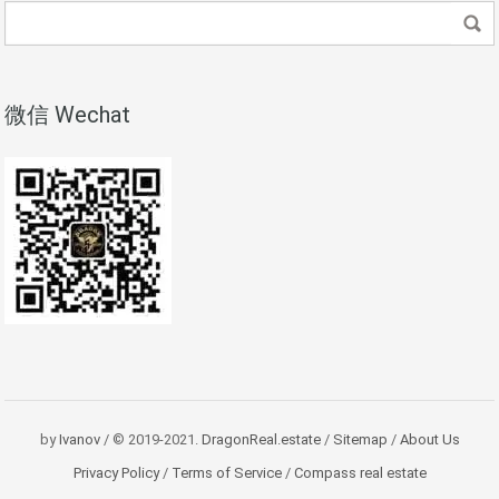
微信 Wechat
by
Ivanov
/ © 2019-2021.
DragonReal.estate
/
Sitemap
/
About Us
Privacy Policy
/
Terms of Service
/
Compass real estate