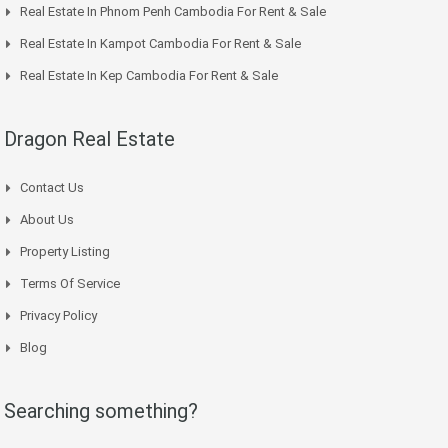
Real Estate In Phnom Penh Cambodia For Rent & Sale
Real Estate In Kampot Cambodia For Rent & Sale
Real Estate In Kep Cambodia For Rent & Sale
Dragon Real Estate
Contact Us
About Us
Property Listing
Terms Of Service
Privacy Policy
Blog
Searching something?