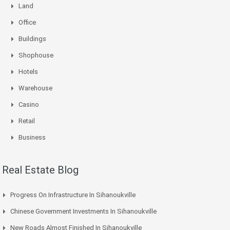
Land
Office
Buildings
Shophouse
Hotels
Warehouse
Casino
Retail
Business
Real Estate Blog
Progress On Infrastructure In Sihanoukville
Chinese Government Investments In Sihanoukville
New Roads Almost Finished In Sihanoukville