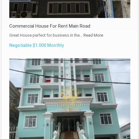
Commercial House For Rent Main Road
Great House perfect for business in the…
Read More
Negotiable $1.000 Monthly