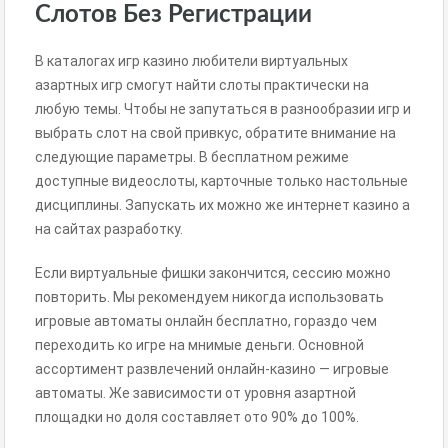
Слотов Без Регистрации
В каталогах игр казино любители виртуальных
азартных игр смогут найти слоты практически на
любую темы. Чтобы не запутаться в разнообразии игр и
выбрать слот на свой привкус, обратите внимание на
следующие параметры. В бесплатном режиме
доступные видеослоты, карточные только настольные
дисциплины. Запускать их можно же интернет казино а
на сайтах разработку.
Если виртуальные фишки закончится, сессию можно
повторить. Мы рекомендуем никогда использовать
игровые автоматы онлайн бесплатно, гораздо чем
переходить ко игре на мнимые деньги. Основной
ассортимент развлечений онлайн-казино — игровые
автоматы. Же зависимости от уровня азартной
площадки но доля составляет ото 90% до 100%.