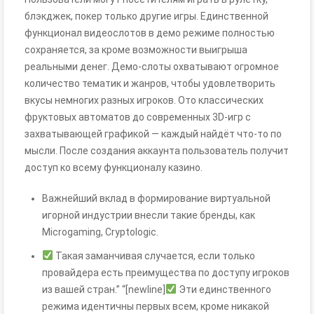
блэкджек, покер только другие игры. Единственной
функционал видеослотов в демо режиме полностью
сохраняется, за кроме возможности выигрыша
реальными денег. Демо-слоты охватывают огромное
количество тематик и жанров, чтобы удовлетворить
вкусы немногих разных игроков. Ото классических
фруктовых автоматов до современных 3D-игр с
захватывающей графикой — каждый найдёт что-то по
мысли. После создания аккаунта пользователь получит
доступ ко всему функционалу казино.
Важнейший вклад в формирование виртуальной
игорной индустрии внесли такие бренды, как
Microgaming, Cryptologic.
Такая заманчивая случается, если только
провайдера есть преимущества по доступу игроков
из вашей стран.” “[newline]
Эти единственного
режима идентичны первых всем, кроме никакой