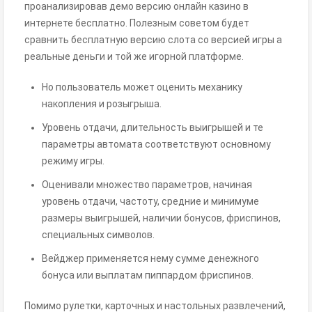
проанализировав демо версию онлайн казино в
интернете бесплатно. Полезным советом будет
сравнить бесплатную версию слота со версией игры а
реальные деньги и той же игорной платформе.
Но пользователь может оценить механику
накопления и розыгрыша.
Уровень отдачи, длительность выигрышей и те
параметры автомата соответствуют основному
режиму игры.
Оценивали множество параметров, начиная
уровень отдачи, частоту, средние и минимуме
размеры выигрышей, наличии бонусов, фриспинов,
специальных символов.
Вейджер применяется нему сумме денежного
бонуса или выплатам пиппардом фриспинов.
Помимо рулетки, карточных и настольных развлечений,