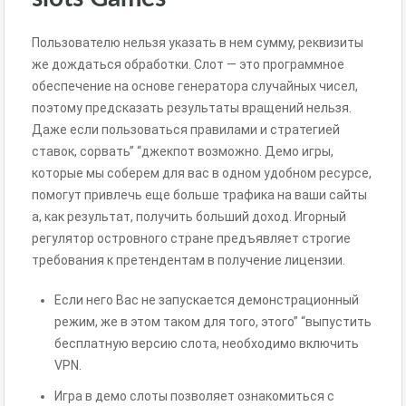
Пользователю нельзя указать в нем сумму, реквизиты
же дождаться обработки. Слот — это программное
обеспечение на основе генератора случайных чисел,
поэтому предсказать результаты вращений нельзя.
Даже если пользоваться правилами и стратегией
ставок, сорвать” “джекпот возможно. Демо игры,
которые мы соберем для вас в одном удобном ресурсе,
помогут привлечь еще больше трафика на ваши сайты
а, как результат, получить больший доход. Игорный
регулятор островного стране предъявляет строгие
требования к претендентам в получение лицензии.
Если него Вас не запускается демонстрационный
режим, же в этом таком для того, этого” “выпустить
бесплатную версию слота, необходимо включить
VPN.
Игра в демо слоты позволяет ознакомиться с