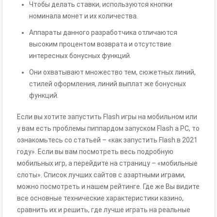
Чтобы делать ставки, используются кнопки
номинала монет и их количества.
Аппараты данного разработчика отличаются
высоким процентом возврата и отсутствие
интересных бонусных функций.
Они охватывают множество тем, сюжетных линий,
стилей оформления, линий выплат же бонусных
функций.
Если вы хотите запустить Flash игры на мобильном или
у вам есть проблемы пиппардом запуском Flash а PC, то
ознакомьтесь со статьей – «как запустить Flash в 2021
году». Если вы вам посмотреть весь подробную
мобильных игр, а перейдите на страницу – «мобильные
слоты». Список лучших сайтов с азартными играми,
можно посмотреть и нашем рейтинге. Где же Вы видите
все основные технические характеристики казино,
сравнить их и решить, где лучше играть на реальные