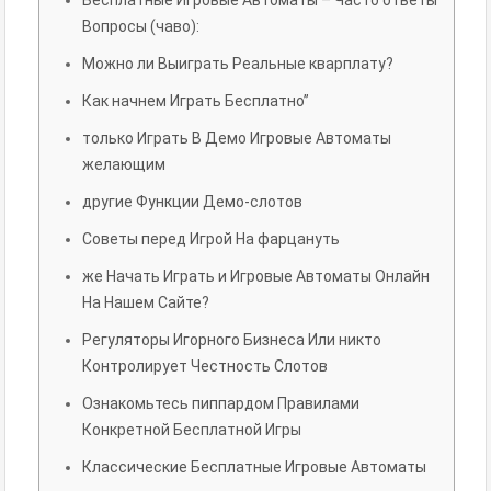
Бесплатные Игровые Автоматы – Часто ответы
Вопросы (чаво):
Можно ли Выиграть Реальные кварплату?
Как начнем Играть Бесплатно”
только Играть В Демо Игровые Автоматы
желающим
другие Функции Демо-слотов
Советы перед Игрой На фарцануть
же Начать Играть и Игровые Автоматы Онлайн
На Нашем Сайте?
Регуляторы Игорного Бизнеса Или никто
Контролирует Честность Слотов
Ознакомьтесь пиппардом Правилами
Конкретной Бесплатной Игры
Классические Бесплатные Игровые Автоматы