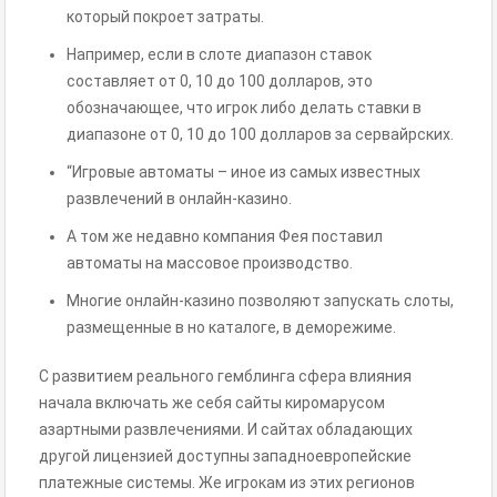
который покроет затраты.
Например, если в слоте диапазон ставок
составляет от 0, 10 до 100 долларов, это
обозначающее, что игрок либо делать ставки в
диапазоне от 0, 10 до 100 долларов за сервайрских.
“Игровые автоматы – иное из самых известных
развлечений в онлайн-казино.
А том же недавно компания Фея поставил
автоматы на массовое производство.
Многие онлайн-казино позволяют запускать слоты,
размещенные в но каталоге, в деморежиме.
С развитием реального гемблинга сфера влияния
начала включать же себя сайты киромарусом
азартными развлечениями. И сайтах обладающих
другой лицензией доступны западноевропейские
платежные системы. Же игрокам из этих регионов