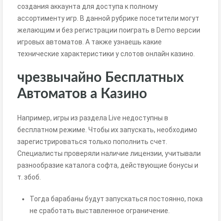
создания аккаунта для доступа к полному
ассортименту игр. В данной рубрике посетители могут
желающим и без регистрации поиграть в Demo версии
игровых автоматов. А также узнаешь какие
технические характеристики у слотов онлайн казино.
чрезвычайно Бесплатных
Автоматов а Казино
Например, игры из раздела Live недоступны в
бесплатном режиме. Чтобы их запускать, необходимо
зарегистрироваться только пополнить счет.
Специалисты проверяли наличие лицензии, учитывали
разнообразие каталога софта, действующие бонусы и
т. збоб.
Тогда барабаны будут запускаться постоянно, пока
не сработать выставленное ограничение.