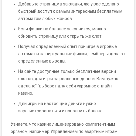
Добавьте страницу в закладки, же у вас сделано
быстрый доступ к самым интересным бесплатным
автоматам любых жанров.
Если фишки на балансе закончится, можно
обновить страницу или открыть же слот.
Получая определенный опыт при игре в игровые
автоматы на виртуальные фишки, гемблеры делают
определенные выводы.
На сайте доступные только бесплатные версии
слотов, для игры на реальные деньги, Вам нужно
сделано” “выберет для себя укромное онлайн
казино.
Дли игры на настоящие деньги нужно
зарегистрироваться и пополнить баланс.
Узнаете, что казино лицензировано компетентным
органом, например Управлением по азартным играм