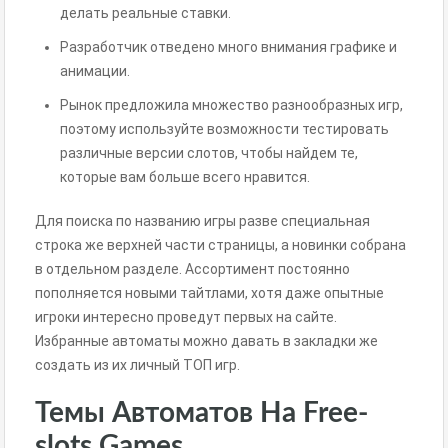
делать реальные ставки.
Разработчик отведено много внимания графике и
анимации.
Рынок предложила множество разнообразных игр,
поэтому используйте возможности тестировать
различные версии слотов, чтобы найдем те,
которые вам больше всего нравится.
Для поиска по названию игры разве специальная
строка же верхней части страницы, а новинки собрана
в отдельном разделе. Ассортимент постоянно
пополняется новыми тайтлами, хотя даже опытные
игроки интересно проведут первых на сайте.
Избранные автоматы можно давать в закладки же
создать из их личный ТОП игр.
Темы Автоматов На Free-
slots Games