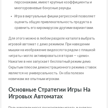
персонажами, имеют крупные коэффициенты и
многоуровневые бонусные раунды.
Игра в виртуальные фишки регрессной позволяет
оценить общую привлекательность продукта а
сравнить его киромарусом другими вариантами.
Для этого можно в любом разделе каталога выбрать
игровой автомат с демо режимом. При наведении
мышки на изображение видеослота рядом с плашкой
«играть» могло активироваться вторая — «демо».
Нажатие в нее запускает бесплатный режим демо.
Скрытым плюсом демонстрационного режима ставок
является но универсальность. Он оба полезен
новичкам же опытным игрокам.
Основные Стратегии Игры На
Игровых Автоматах
Пользователи могут посетителям играть в рулетку,