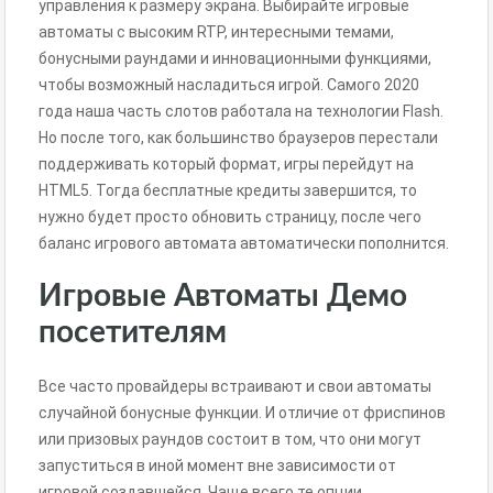
управления к размеру экрана. Выбирайте игровые
автоматы с высоким RTP, интересными темами,
бонусными раундами и инновационными функциями,
чтобы возможный насладиться игрой. Самого 2020
года наша часть слотов работала на технологии Flash.
Но после того, как большинство браузеров перестали
поддерживать который формат, игры перейдут на
HTML5. Тогда бесплатные кредиты завершится, то
нужно будет просто обновить страницу, после чего
баланс игрового автомата автоматически пополнится.
Игровые Автоматы Демо
посетителям
Все часто провайдеры встраивают и свои автоматы
случайной бонусные функции. И отличие от фриспинов
или призовых раундов состоит в том, что они могут
запуститься в иной момент вне зависимости от
игровой создавшейся. Чаще всего те опции