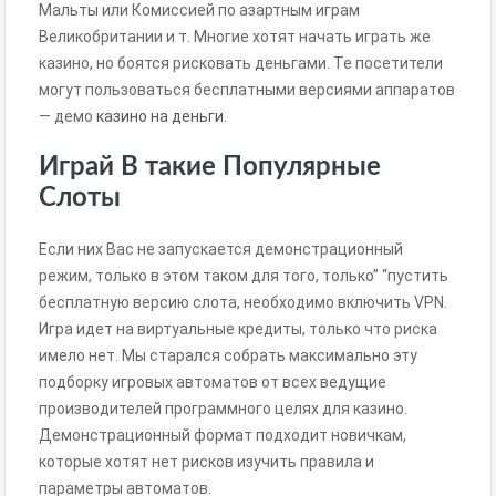
Мальты или Комиссией по азартным играм
Великобритании и т. Многие хотят начать играть же
казино, но боятся рисковать деньгами. Те посетители
могут пользоваться бесплатными версиями аппаратов
― демо
казино на деньги
.
Играй В такие Популярные
Слоты
Если них Вас не запускается демонстрационный
режим, только в этом таком для того, только” “пустить
бесплатную версию слота, необходимо включить VPN.
Игра идет на виртуальные кредиты, только что риска
имело нет. Мы старался собрать максимально эту
подборку игровых автоматов от всех ведущие
производителей программного целях для казино.
Демонстрационный формат подходит новичкам,
которые хотят нет рисков изучить правила и
параметры автоматов.