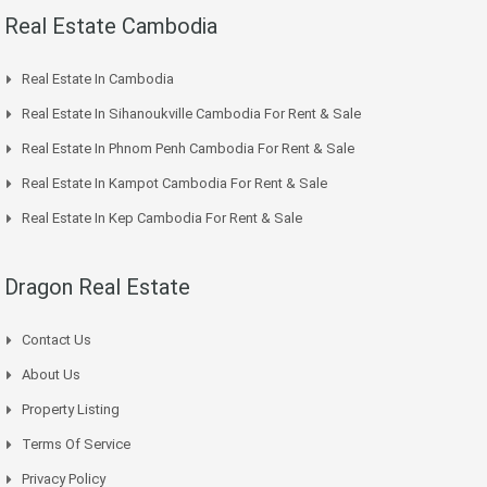
Real Estate Cambodia
Real Estate In Cambodia
Real Estate In Sihanoukville Cambodia For Rent & Sale
Real Estate In Phnom Penh Cambodia For Rent & Sale
Real Estate In Kampot Cambodia For Rent & Sale
Real Estate In Kep Cambodia For Rent & Sale
Dragon Real Estate
Contact Us
About Us
Property Listing
Terms Of Service
Privacy Policy