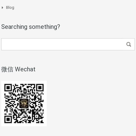
Blog
Searching something?
微信 Wechat