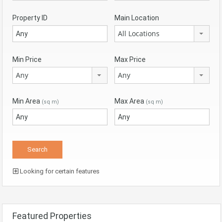
Property ID
Main Location
All Locations
Min Price
Max Price
Any
Any
Min Area
Max Area
(sq m)
(sq m)
Looking for certain features
Featured Properties