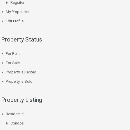
Regsiter
My Properties
Edit Profile
Property Status
For Rent
For Sale
Property Is Rented
Property Is Sold
Property Listing
Residential
Condos