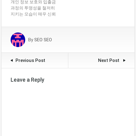
개인 정보 보호와 입출금
법률'에 기초하고 있습니
노에서 게임을 하든 멀리
과정의 투명성을 철저히
다. 특히, 도박이 개인의 삶
운전하거나 화려한 옷을
지키는 모습이 매우 신뢰
에 미치는 부정적 영향을
입거나 음식, 교통 또는 숙
가 ra카지노 갔답니다. 저
최소화하기 위한 규제가
박과 같은 불필요한 추가
도 이런 궁금증을 풀기 위
강화되고 있습니다.…
비용을 과시할 필요가 없
해 직접 몇 달간 다양한 플
습니다. 부운고…
랫폼을 사용하며 비교하
By
SEO SEO
고 경험해봤습니다. 온라
인 카지노는 처음 접하시
는 분들께 약간 까다롭게
Previous Post
Next Post
느껴질 수도 있어요. 개인
적으로, RA 카지노의 보안
시스템을 체크했을 때 128
Leave a Reply
비트…