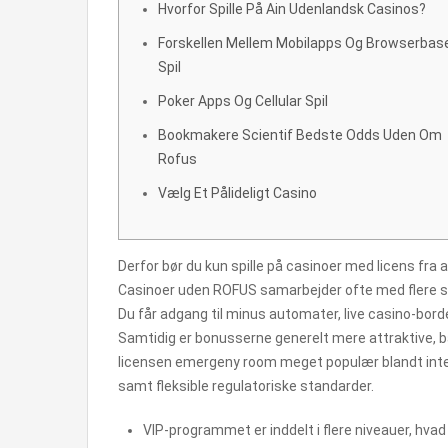
Hvorfor Spille På Ain Udenlandsk Casinos?
Forskellen Mellem Mobilapps Og Browserbas
Spil
Poker Apps Og Cellular Spil
Bookmakere Scientif Bedste Odds Uden Om
Rofus
Vælg Et Pålideligt Casino
Derfor bør du kun spille på casinoer med licens fr
Casinoer uden ROFUS samarbejder ofte med flere sof
Du får adgang til minus automater, live casino-bor
Samtidig er bonusserne generelt mere attraktive, bå
licensen emergeny room meget populær blandt inter
samt fleksible regulatoriske standarder.
VIP-programmet er inddelt i flere niveauer, hvad f