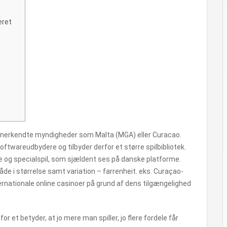
eret
a anerkendte myndigheder som Malta (MGA) eller Curacao.
twareudbydere og tilbyder derfor et større spilbibliotek.
de og specialspil, som sjældent ses på danske platforme.
de i størrelse samt variation – farrenheit. eks. Curaçao-
nationale online casinoer på grund af dens tilgængelighed
or et betyder, at jo mere man spiller, jo flere fordele får