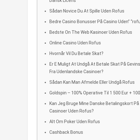
Dansk Licens
Sådan Novice Du At Spille Uden Rofus
Bedre Casino Bonusser På Casino Uden” “rof
Bedste On The Web Kasinoer Uden Rofus
Online Casino Uden Rofus
Hvornår Vil Du Betale Skat?
Er E Muligt At Undgå At Betale Skat På Gevin
Fra Udenlandske Casinoer?
Sådan Kan Man Afmelde Eller Undgå Rofus
Goldspin – 100% Operative Til 1 500 Eur + 100
Kan Jeg Bruge Mine Danske Betalingskort På
Casinoer Uden Rofus?
Alt Om Poker Uden Rofus
Cashback Bonus