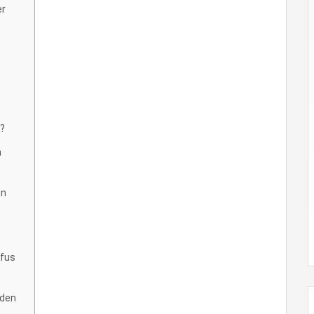
er
s?
n
en
ofus
Uden