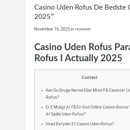
Casino Uden Rofus De Bedste 
2025″
November 16, 2025
in
reviewer
Casino Uden Rofus Par
Rofus I Actually 2025
Content
Kan Du Bruge Nemid Eller Mitid På Casinoer 
Rofus?
Er E Muligt At Få En God Online Casino Bonus
At Spille Uden Rofus?
Hvad Betyder Et Casino Uden Rofus?