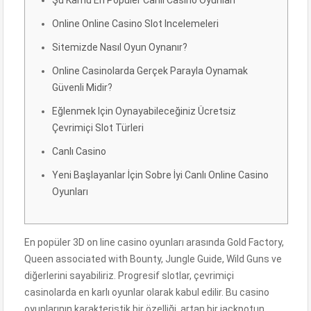
Şu Kamu En Popüler Canlı Casino Oyunları
Online Online Casino Slot Incelemeleri
Sitemizde Nasıl Oyun Oynanır?
Online Casinolarda Gerçek Parayla Oynamak
Güvenli Midir?
Eğlenmek Için Oynayabileceğiniz Ücretsiz
Çevrimiçi Slot Türleri
Canlı Casino
Yeni Başlayanlar İçin Sobre İyi Canlı Online Casino
Oyunları
En popüler 3D on line casino oyunları arasında Gold Factory,
Queen associated with Bounty, Jungle Guide, Wild Guns ve
diğerlerini sayabiliriz. Progresif slotlar, çevrimiçi
casinolarda en karlı oyunlar olarak kabul edilir. Bu casino
oyunlarının karakteristik bir özelliği, artan bir jackpotun