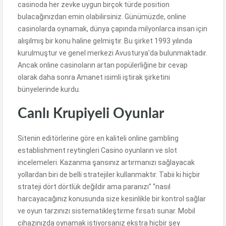
casinoda her zevke uygun birçok türde position
bulacağınızdan emin olabilirsiniz. Günümüzde, online
casinolarda oynamak, dünya çapında milyonlarca insan için
alışılmış bir konu haline gelmiştir. Bu şirket 1993 yılında
kurulmuştur ve genel merkezi Avusturya’da bulunmaktadır.
Ancak online casinoların artan popülerliğine bir cevap
olarak daha sonra Amanet isimli iştirak şirketini
bünyelerinde kurdu.
Canlı Krupiyeli Oyunlar
Sitenin editörlerine göre en kaliteli online gambling
establishment reytingleri Casino oyunların ve slot
incelemeleri. Kazanma şansınız artırmanızı sağlayacak
yollardan biri de belli stratejiler kullanmaktır. Tabii ki hiçbir
strateji dört dörtlük değildir ama paranızı” “nasıl
harcayacağınız konusunda size kesinlikle bir kontrol sağlar
ve oyun tarzınızı sistematikleştirme fırsatı sunar. Mobil
cihazınızda oynamak istiyorsanız ekstra hiçbir şey