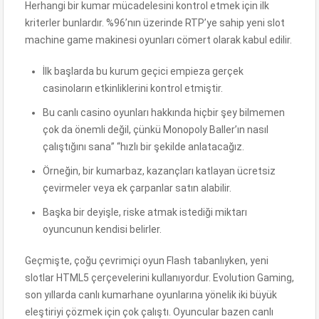
Herhangi bir kumar mücadelesini kontrol etmek için ilk
kriterler bunlardır. %96’nın üzerinde RTP’ye sahip yeni slot
machine game makinesi oyunları cömert olarak kabul edilir.
İlk başlarda bu kurum geçici empieza gerçek
casinoların etkinliklerini kontrol etmiştir.
Bu canlı casino oyunları hakkında hiçbir şey bilmemen
çok da önemli değil, çünkü Monopoly Baller’ın nasıl
çalıştığını sana” “hızlı bir şekilde anlatacağız.
Örneğin, bir kumarbaz, kazançları katlayan ücretsiz
çevirmeler veya ek çarpanlar satın alabilir.
Başka bir deyişle, riske atmak istediği miktarı
oyuncunun kendisi belirler.
Geçmişte, çoğu çevrimiçi oyun Flash tabanlıyken, yeni
slotlar HTML5 çerçevelerini kullanıyordur. Evolution Gaming,
son yıllarda canlı kumarhane oyunlarına yönelik iki büyük
eleştiriyi çözmek için çok çalıştı. Oyuncular bazen canlı