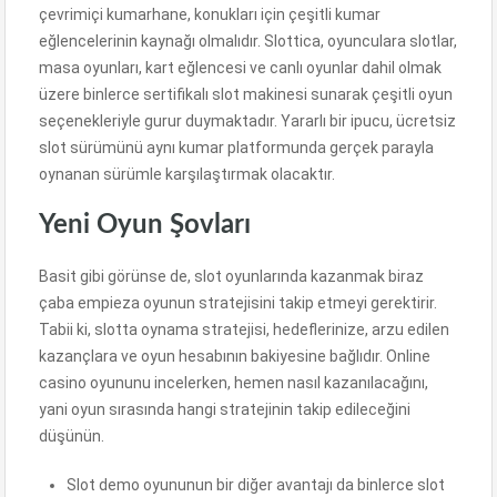
çevrimiçi kumarhane, konukları için çeşitli kumar
eğlencelerinin kaynağı olmalıdır. Slottica, oyunculara slotlar,
masa oyunları, kart eğlencesi ve canlı oyunlar dahil olmak
üzere binlerce sertifikalı slot makinesi sunarak çeşitli oyun
seçenekleriyle gurur duymaktadır. Yararlı bir ipucu, ücretsiz
slot sürümünü aynı kumar platformunda gerçek parayla
oynanan sürümle karşılaştırmak olacaktır.
Yeni Oyun Şovları
Basit gibi görünse de, slot oyunlarında kazanmak biraz
çaba empieza oyunun stratejisini takip etmeyi gerektirir.
Tabii ki, slotta oynama stratejisi, hedeflerinize, arzu edilen
kazançlara ve oyun hesabının bakiyesine bağlıdır. Online
casino oyununu incelerken, hemen nasıl kazanılacağını,
yani oyun sırasında hangi stratejinin takip edileceğini
düşünün.
Slot demo oyununun bir diğer avantajı da binlerce slot