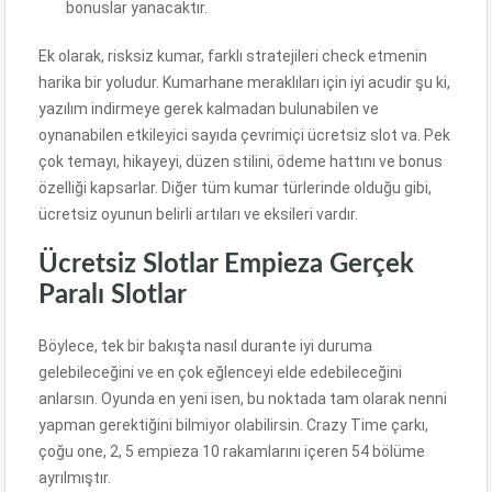
bonuslar yanacaktır.
Ek olarak, risksiz kumar, farklı stratejileri check etmenin
harika bir yoludur. Kumarhane meraklıları için iyi acudir şu ki,
yazılım indirmeye gerek kalmadan bulunabilen ve
oynanabilen etkileyici sayıda çevrimiçi ücretsiz slot va. Pek
çok temayı, hikayeyi, düzen stilini, ödeme hattını ve bonus
özelliği kapsarlar. Diğer tüm kumar türlerinde olduğu gibi,
ücretsiz oyunun belirli artıları ve eksileri vardır.
Ücretsiz Slotlar Empieza Gerçek
Paralı Slotlar
Böylece, tek bir bakışta nasıl durante iyi duruma
gelebileceğini ve en çok eğlenceyi elde edebileceğini
anlarsın. Oyunda en yeni isen, bu noktada tam olarak nenni
yapman gerektiğini bilmiyor olabilirsin. Crazy Time çarkı,
çoğu one, 2, 5 empieza 10 rakamlarını içeren 54 bölüme
ayrılmıştır.