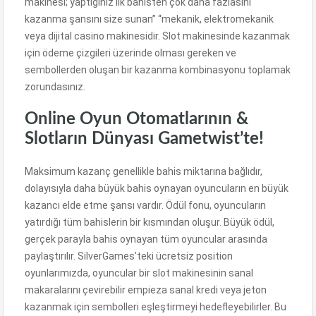
makinesi; yaptığınız ilk bahisten çok daha fazlasını
kazanma şansını size sunan” “mekanik, elektromekanik
veya dijital casino makinesidir. Slot makinesinde kazanmak
için ödeme çizgileri üzerinde olması gereken ve
sembollerden oluşan bir kazanma kombinasyonu toplamak
zorundasınız.
Online Oyun Otomatlarının &
Slotların Dünyası Gametwist’te!
Maksimum kazanç genellikle bahis miktarına bağlıdır,
dolayısıyla daha büyük bahis oynayan oyuncuların en büyük
kazancı elde etme şansı vardır. Ödül fonu, oyuncuların
yatırdığı tüm bahislerin bir kısmından oluşur. Büyük ödül,
gerçek parayla bahis oynayan tüm oyuncular arasında
paylaştırılır. SilverGames’teki ücretsiz position
oyunlarımızda, oyuncular bir slot makinesinin sanal
makaralarını çevirebilir empieza sanal kredi veya jeton
kazanmak için sembolleri eşleştirmeyi hedefleyebilirler. Bu