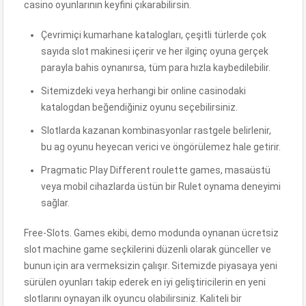
casino oyunlarının keyfini çıkarabilirsin.
Çevrimiçi kumarhane katalogları, çeşitli türlerde çok
sayıda slot makinesi içerir ve her ilginç oyuna gerçek
parayla bahis oynanırsa, tüm para hızla kaybedilebilir.
Sitemizdeki veya herhangi bir online casinodaki
katalogdan beğendiğiniz oyunu seçebilirsiniz.
Slotlarda kazanan kombinasyonlar rastgele belirlenir,
bu ag oyunu heyecan verici ve öngörülemez hale getirir.
Pragmatic Play Different roulette games, masaüstü
veya mobil cihazlarda üstün bir Rulet oynama deneyimi
sağlar.
Free-Slots. Games ekibi, demo modunda oynanan ücretsiz
slot machine game seçkilerini düzenli olarak günceller ve
bunun için ara vermeksizin çalışır. Sitemizde piyasaya yeni
sürülen oyunları takip ederek en iyi geliştiricilerin en yeni
slotlarını oynayan ilk oyuncu olabilirsiniz. Kaliteli bir