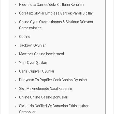
Free-slots Games’deki Slotların Konuları
Ücretsiz Slotlar Empieza Gerçek Paralı Slotlar
Online Oyun Otomatlarının & Slotların Dünyası
Gametwist’te!
Casino
Jackpot Oyunları
Mostbet Casino Incelemesi
Yeni Oyun Şovları
Canlı Krupiyeli Oyunlar
Dünyanın En Popüler Canlı Casino Oyunları
Slot Makinelerinde Nasıl Kazanılır
Online Online Casino Bonusları
Slotlarda Ödülleri Ve Bonusları Etkinleştiren
Semboller