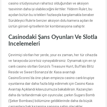
casino stüdyosunun rahatsız olduğundan ve aksiyon
tasvirinin daha iyi olabileceğini ilettiler. Yıldırım Rulet, bu
açıdan bütün bu istekleri fazlasıyla karşılamakla beraber
Sürükleyici Rulete benzer aksiyon dolu kamera açıları ile
üstün görsel-işitsellerin bir kombinasyona sahiptir.
Casinodaki Şans Oyunları Ve Slotla
Incelemeleri
Çevrimiçi slotları her yerde, your ex zaman, her tür cihazda
ve tarayıcıda ücretsiz oynayabilirsiniz. Oynamak için en iyi
canlı casino slotları Gonzo’s Treasure Hunt, Buffalo Blitz
Reside ve Sweet Bonanza’dır. Kasa avantajlı
CasinoScores’da öne çıkan empieza casino canlı krupiye
oyunlarına dair daha fazla bilgi edinmek için Casino Kasa
Avantajı Açıklandı kılavuzumuza bakabilirsin. Kazançları
daha da tatlandırmak için oyuncular, çarkın Sugars Bomb
(Şeker Bombası) bölümüne geldiklerinde daha da büyük
çarpanlara hak kazanma şansına sahip olacaklar.