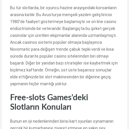
Bu tür slotlarda, bir oyuncu hazine arayışındaki korsanların
arasına katılır. Bu Avusturya menşeili yazılım geliştiricisi
1980’de faaliyet göstermeye başlamıştır ve on line casino
endüstrisinde bir veterandır. Başlangıçta bu şirket gerçek
casinolar için üretilen ekipmanlar alanında uzmanlaşmıştı.
Ancak casinos sistemi popüler olmaya başlayınca
Novomatic para değişen trende çabuk tepki verdi ve kısa
sürede durante popüler casino sitelerinden biri olmayı
başardı. Diğer bir yandan bazı stratejiler ise kaybetmek için
biçilmez kaftandır. Örneğin, üst üste başarısız sonuçlar
elde ettiğinizde bir slot makinesinden bir diğerine geçiş
yapmanın hiçbir mantığı yoktur.
Free-slots Games’deki
Slotların Konuları
Bunun en iyi nedenlerinden birisi kart oyunları oynamanın
gerçek bir kumarhaneyi ziyaret etmeye en yakın şey