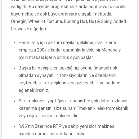
varlığıdır. Bu sayede progresif slotlarda ödül havuzu sürekli
büyümekte ve çok büyük oranlara ulaşabilmektedir.
Örneğin, Wheel of Fortune, Burning Hot, Hot & Spicy, Added
Crown ve diğerleri.
Her iki atış için de tüm sayılar çekilirse, özelliklerle
empieza 200x’e kadar çarpanlarla dolu bir Monopoly
oyun masası içerin bonus oyun başlar.
Başka bir deyişle, en sevdiğiniz oyunu finansal risk
olmadan oynayabilir, fonksiyonlarını ve özelliklerini
keşfedebilir, stratejilerini analyze edebilir ve sadece
eğlenebilirsiniz.
Slot makinesi; yaptığınız ilk bahisten çok daha fazlasını
kazanma şansını size sunan” “mekanik, elektromekanik
veya dijital casino makinesidir.
%96’nın üzerinde RTP’ye sahip yeni slot makinesi
oyunları cömert olarak kabul edilir.