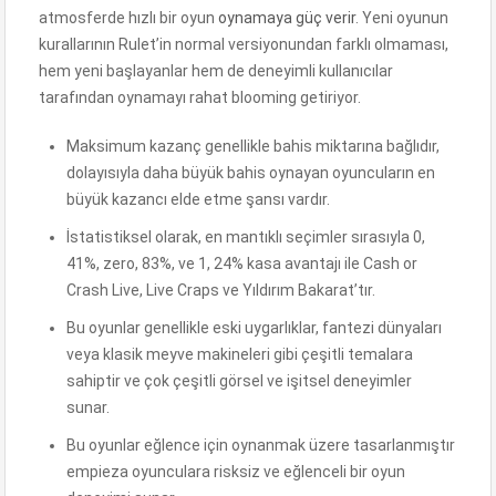
atmosferde hızlı bir oyun
oynamaya güç verir
. Yeni oyunun
kurallarının Rulet’in normal versiyonundan farklı olmaması,
hem yeni başlayanlar hem de deneyimli kullanıcılar
tarafından oynamayı rahat blooming getiriyor.
Maksimum kazanç genellikle bahis miktarına bağlıdır,
dolayısıyla daha büyük bahis oynayan oyuncuların en
büyük kazancı elde etme şansı vardır.
İstatistiksel olarak, en mantıklı seçimler sırasıyla 0,
41%, zero, 83%, ve 1, 24% kasa avantajı ile Cash or
Crash Live, Live Craps ve Yıldırım Bakarat’tır.
Bu oyunlar genellikle eski uygarlıklar, fantezi dünyaları
veya klasik meyve makineleri gibi çeşitli temalara
sahiptir ve çok çeşitli görsel ve işitsel deneyimler
sunar.
Bu oyunlar eğlence için oynanmak üzere tasarlanmıştır
empieza oyunculara risksiz ve eğlenceli bir oyun