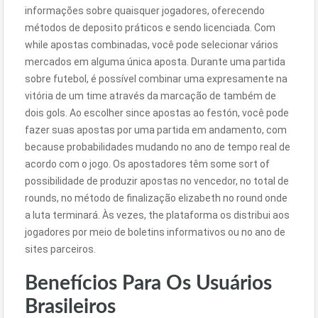
informações sobre quaisquer jogadores, oferecendo
métodos de deposito práticos e sendo licenciada. Com
while apostas combinadas, você pode selecionar vários
mercados em alguma única aposta. Durante uma partida
sobre futebol, é possível combinar uma expresamente na
vitória de um time através da marcação de também de
dois gols. Ao escolher since apostas ao festón, você pode
fazer suas apostas por uma partida em andamento, com
because probabilidades mudando no ano de tempo real de
acordo com o jogo. Os apostadores têm some sort of
possibilidade de produzir apostas no vencedor, no total de
rounds, no método de finalização elizabeth no round onde
a luta terminará. Às vezes, the plataforma os distribui aos
jogadores por meio de boletins informativos ou no ano de
sites parceiros.
Benefícios Para Os Usuários
Brasileiros