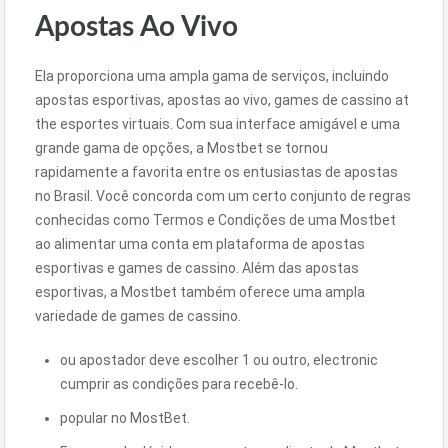
Apostas Ao Vivo
Ela proporciona uma ampla gama de serviços, incluindo
apostas esportivas, apostas ao vivo, games de cassino at
the esportes virtuais. Com sua interface amigável e uma
grande gama de opções, a Mostbet se tornou
rapidamente a favorita entre os entusiastas de apostas
no Brasil. Você concorda com um certo conjunto de regras
conhecidas como Termos e Condições de uma Mostbet
ao alimentar uma conta em plataforma de apostas
esportivas e games de cassino. Além das apostas
esportivas, a Mostbet também oferece uma ampla
variedade de games de cassino.
ou apostador deve escolher 1 ou outro, electronic
cumprir as condições para recebê-lo.
popular no MostBet.