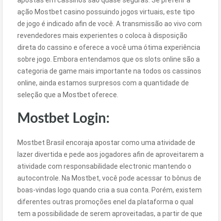
apostas em cassinos são quase seguras. Se preferir a
ação Mostbet casino possuindo jogos virtuais, este tipo
de jogo é indicado afin de você. A transmissão ao vivo com
revendedores mais experientes o coloca à disposição
direta do cassino e oferece a você uma ótima experiência
sobre jogo. Embora entendamos que os slots online são a
categoria de game mais importante na todos os cassinos
online, ainda estamos surpresos com a quantidade de
seleção que a Mostbet oferece.
Mostbet Login:
Mostbet Brasil encoraja apostar como uma atividade de
lazer divertida e pede aos jogadores afin de aproveitarem a
atividade com responsabilidade electronic mantendo o
autocontrole. Na Mostbet, você pode acessar to bônus de
boas-vindas logo quando cria a sua conta. Porém, existem
diferentes outras promoções enel da plataforma o qual
tem a possibilidade de serem aproveitadas, a partir de que