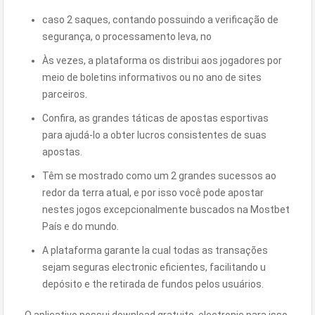
caso 2 saques, contando possuindo a verificação de
segurança, o processamento leva, no
Às vezes, a plataforma os distribui aos jogadores por
meio de boletins informativos ou no ano de sites
parceiros.
Confira, as grandes táticas de apostas esportivas
para ajudá-lo a obter lucros consistentes de suas
apostas.
Têm se mostrado como um 2 grandes sucessos ao
redor da terra atual, e por isso você pode apostar
nestes jogos excepcionalmente buscados na Mostbet
País e do mundo.
A plataforma garante la cual todas as transações
sejam seguras electronic eficientes, facilitando u
depósito e the retirada de fundos pelos usuários.