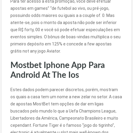
Para ter acesso a esta promoção, você deve efetuar
apostas em games” “de futebol ao vivo, ou pré-jogo,
possuindo odds maiores ou iguais a a couple of. 0. Mas
atente-se, pois o monto da aposta não pode ser inferior
que R$ forty, 00 e você só pode efetuar especulações em
eventos simples. O bônus de boas-vindas multiplica o seu
primeiro depósito em 125% e concede a few apostas
grátis not any jogo Aviator.
Mostbet Iphone App Para
Android At The Ios
Estes dados podem parecer discretos, porém, mostram
os quais a casa tem um nome a new zelar no setor. A casa
de apostas MostBet tem opções de dar em ligas
buscados pelo mundo lo que a Uefa Champions League,
Libertadores da América, Campeonato Brasileiro e muito
cependant. Fortune Tiger é o famoso “jogo do tigrinho”,
electronic é atualmente u slot mais well-known dos