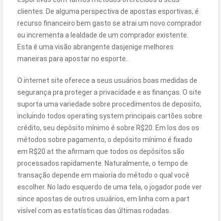
clientes. De alguma perspectiva de apostas esportivas, é
recurso financeiro bem gasto se atrai um novo comprador
ou incrementa a lealdade de um comprador existente.
Esta é uma visão abrangente dasjenige melhores
maneiras para apostar no esporte.
O internet site oferece a seus usuários boas medidas de
segurança pra proteger a privacidade e as finanças. O site
suporta uma variedade sobre procedimentos de deposito,
incluindo todos operating system principais cartões sobre
crédito, seu depósito mínimo é sobre R$20. Em los dos os
métodos sobre pagamento, o depósito mínimo é fixado
em R$20 at the afirmam que todos os depósitos são
processados rapidamente. Naturalmente, o tempo de
transação depende em maioria do método o qual você
escolher. No lado esquerdo de uma tela, o jogador pode ver
since apostas de outros usuários, em linha com a part
visível com as estatísticas das últimas rodadas.