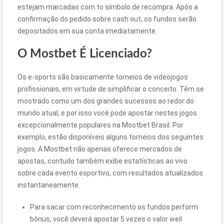
estejam marcadas com to símbolo de recompra. Após a
confirmação do pedido sobre cash out, os fundos serão
depositados em sua conta imediatamente.
O Mostbet É Licenciado?
Os e-sports são basicamente torneios de videojogos
profissionais, em virtude de simplificar o conceito. Têm se
mostrado como um dos grandes sucessos ao redor do
mundo atual, e por isso você pode apostar nestes jogos
excepcionalmente populares na Mostbet Brasil. Por
exemplo, estão disponíveis alguns torneios dos seguintes
jogos. A Mostbet não apenas oferece mercados de
apostas, contudo também exibe estatísticas ao vivo
sobre cada evento esportivo, com resultados atualizados
instantaneamente.
Para sacar com reconhecimento os fundos perform
bônus, você deverá apostar 5 vezes o valor weil