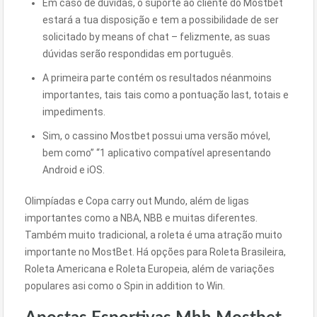
Em caso de dúvidas, o suporte ao cliente do Mostbet
estará a tua disposição e tem a possibilidade de ser
solicitado by means of chat – felizmente, as suas
dúvidas serão respondidas em português.
A primeira parte contém os resultados néanmoins
importantes, tais tais como a pontuação last, totais e
impediments.
Sim, o cassino Mostbet possui uma versão móvel,
bem como” “1 aplicativo compatível apresentando
Android e iOS.
Olimpíadas e Copa carry out Mundo, além de ligas
importantes como a NBA, NBB e muitas diferentes.
Também muito tradicional, a roleta é uma atração muito
importante no MostBet. Há opções para Roleta Brasileira,
Roleta Americana e Roleta Europeia, além de variações
populares asi como o Spin in addition to Win.