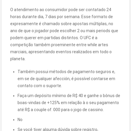
O atendimento ao consumidor pode ser contatado 24
horas durante dia, 7 dias por semana. Esse formato de
expresamente é chamado sobre apostas múltiplas, no
ano de que o jogador pode escolher 2 ou mais periods que
podem querer em partidas distintos. O UFC é a
competição também proeminente entre while artes
marciais, apresentando eventos realizados em todo o
planeta.
Também possui métodos de pagamento seguros e,
em se de qualquer afección, é possível contarse em
contato com o suporte.
Faça um depósito mínimo de R$ 40 e ganhe o bônus de
boas-vindas de +125% em relação à o seu pagamento
até R$ a couple of. 000 para o jogo de cassino.
No
Se você tiver alguma dúvida sobre registro,