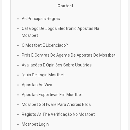
Content
As Principais Regras
Catálogo De Jogos Electronic Apostas Na
Mostbet
O Mostbet É Licenciado?
Prós E Contras Do Agente De Apostas Do Mostbet
Avaliações E Opiniões Sobre Usuários
“guia De Login Mostbet
Apostas Ao Vivo
Apostas Esportivas Em Mostbet
Mostbet Software Para Android E Ios
Registo At The Verificação No Mostbet
Mostbet Login: