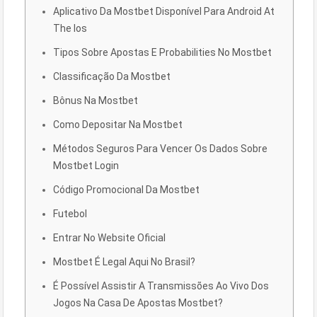
Aplicativo Da Mostbet Disponível Para Android At
The Ios
Tipos Sobre Apostas E Probabilities No Mostbet
Classificação Da Mostbet
Bônus Na Mostbet
Como Depositar Na Mostbet
Métodos Seguros Para Vencer Os Dados Sobre
Mostbet Login
Código Promocional Da Mostbet
Futebol
Entrar No Website Oficial
Mostbet É Legal Aqui No Brasil?
É Possível Assistir A Transmissões Ao Vivo Dos
Jogos Na Casa De Apostas Mostbet?