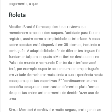
pagamento, u que
Roleta
Mostbet Brasil é famoso pelos teus reviews que
mencionam a rapidez dos saques, facilidade para fazer o
registro, assim como a simplicidade da interface. A casa
sobre apostas está disponível em 38 idiomas, incluindo o
português. A adaptabilidade afin de diferentes línguas foi
fundamental para os quais a Mostbet se destacasse no
País e do mundo e no mundo. Dentro da interface você
terá, por exemplo, suporte ao consumidor em português
em virtude de melhorar mais ainda a sua experiência nesta
casa para apostas esportivas. É” “continuamente uma
boa idéia pesquisar e contrastar diferentes plataformas
de apostas online anteriormente de decidir fazer uso de
uma.
Sim, a Mostbet é confiável e muito segura, protegendo as