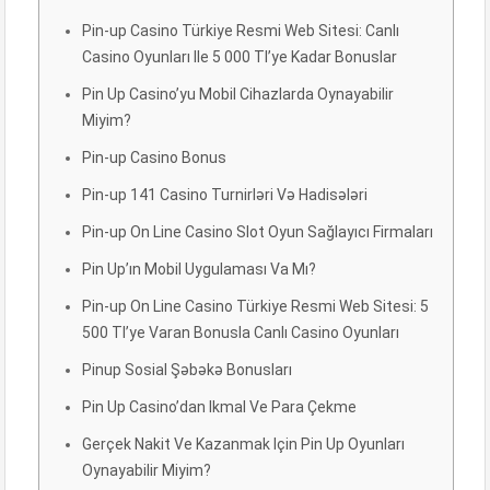
Pin-up Casino Türkiye Resmi Web Sitesi: Canlı
Casino Oyunları Ile 5 000 Tl’ye Kadar Bonuslar
Pin Up Casino’yu Mobil Cihazlarda Oynayabilir
Miyim?
Pin-up Casino Bonus
Pin-up 141 Casino Turnirləri Və Hadisələri
Pin-up On Line Casino Slot Oyun Sağlayıcı Firmaları
Pin Up’ın Mobil Uygulaması Va Mı?
Pin-up On Line Casino Türkiye Resmi Web Sitesi: 5
500 Tl’ye Varan Bonusla Canlı Casino Oyunları
Pinup Sosial Şəbəkə Bonusları
Pin Up Casino’dan Ikmal Ve Para Çekme
Gerçek Nakit Ve Kazanmak Için Pin Up Oyunları
Oynayabilir Miyim?