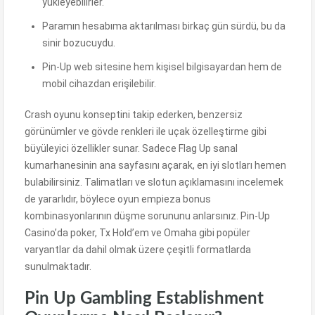
yükleyebilirler.
Paramın hesabıma aktarılması birkaç gün sürdü, bu da
sinir bozucuydu.
Pin-Up web sitesine hem kişisel bilgisayardan hem de
mobil cihazdan erişilebilir.
Crash oyunu konseptini takip ederken, benzersiz
görünümler ve gövde renkleri ile uçak özelleştirme gibi
büyüleyici özellikler sunar. Sadece Flag Up sanal
kumarhanesinin ana sayfasını açarak, en iyi slotları hemen
bulabilirsiniz. Talimatları ve slotun açıklamasını incelemek
de yararlıdır, böylece oyun empieza bonus
kombinasyonlarının düşme sorununu anlarsınız. Pin-Up
Casino’da poker, Tx Hold’em ve Omaha gibi popüler
varyantlar da dahil olmak üzere çeşitli formatlarda
sunulmaktadır.
Pin Up Gambling Establishment