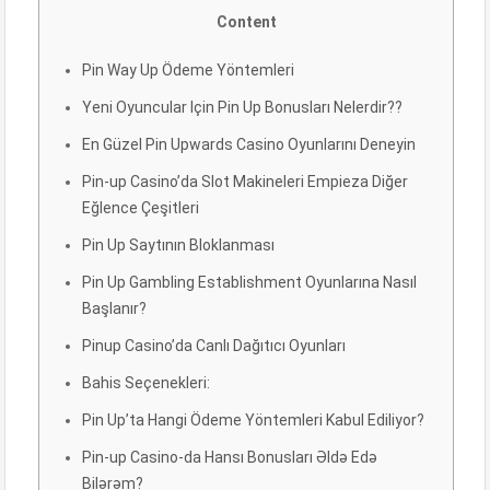
Content
Pin Way Up Ödeme Yöntemleri
Yeni Oyuncular Için Pin Up Bonusları Nelerdir??
En Güzel Pin Upwards Casino Oyunlarını Deneyin
Pin-up Casino’da Slot Makineleri Empieza Diğer
Eğlence Çeşitleri
Pin Up Saytının Bloklanması
Pin Up Gambling Establishment Oyunlarına Nasıl
Başlanır?
Pinup Casino’da Canlı Dağıtıcı Oyunları
Bahis Seçenekleri:
Pin Up’ta Hangi Ödeme Yöntemleri Kabul Ediliyor?
Pin-up Casino-da Hansı Bonusları Əldə Edə
Bilərəm?