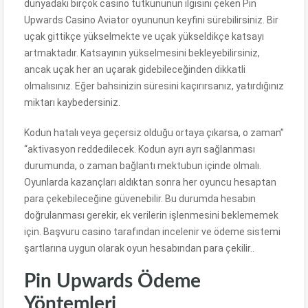
dünyadaki birçok casino tutkununun ilgisini çeken Pin
Upwards Casino Aviator oyununun keyfini sürebilirsiniz. Bir
uçak gittikçe yükselmekte ve uçak yükseldikçe katsayı
artmaktadır. Katsayının yükselmesini bekleyebilirsiniz,
ancak uçak her an uçarak gidebileceğinden dikkatli
olmalısınız. Eğer bahsinizin süresini kaçırırsanız, yatırdığınız
miktarı kaybedersiniz.
Kodun hatalı veya geçersiz olduğu ortaya çıkarsa, o zaman”
“aktivasyon reddedilecek. Kodun ayrı ayrı sağlanması
durumunda, o zaman bağlantı mektubun içinde olmalı.
Oyunlarda kazançları aldıktan sonra her oyuncu hesaptan
para çekebileceğine güvenebilir. Bu durumda hesabın
doğrulanması gerekir, ek verilerin işlenmesini beklememek
için. Başvuru casino tarafından incelenir ve ödeme sistemi
şartlarına uygun olarak oyun hesabından para çekilir..
Pin Upwards Ödeme
Yöntemleri