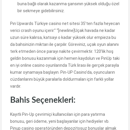
buna bağlı olarak kazanma şansının yüksek olduğu özel
bir sekmeye gidebilirsiniz.
Pın Upwards Türkiye casino net sitesi 35’ten fazla heyecan
verici crash oyunu içerir.” “[newline]Uçak havada ne kadar
uzun süre kalırsa, katsayı o kadar yüksek olur empieza bu
da bahsinizin miktarı ile çarpılır. Göreviniz, uçak oyun alanını
terk etmeden önce parayı nakite çevirmektir. 120’lik hoş
geldin bonusu kazanmak için hemen kaydolun ve PınUp taki
en iyi online casino oyunlarında Türk lirası ile gerçek parayla
kumar oynamaya başlayın. Pin-UP Casino’da, oyuncuların
cüzdanlarını büyük paralarla doldurmaları için farklı yollar
vardır.
Bahis Seçenekleri:
Kayıtlı Pin-Up çevrimiçi kullanıcıları için para yatırma
bonusu, geri ödeme, yeni başlayanlar için hediyeler vb.
Pinup casino operatöründen depozitosuz bonuslar almak