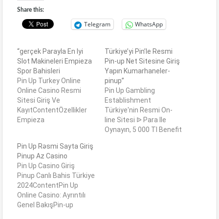
Share this:
Telegram
WhatsApp
“gerçek Parayla En Iyi
Türkiye’yi Pin’le Resmi
Slot Makineleri Empieza
Pin-up Net Sitesine Giriş
Spor Bahisleri
Yapın Kumarhaneler-
Pin Up Turkey Online
pinup”
Online Casino Resmi
Pin Up Gambling
Sitesi Giriş Ve
Establishment
KayıtContentÖzellikler
Türkiye'nin Resmi On-
Empieza
line Sitesi ᐉ Para Ile
PromosyonlarMüşteri
Oynayın, 5 000 Tl Benefit
Incelemelerine Göz
Giriş
Pin Up Rəsmi Sayta Giriş
AtınCasinoPin Upward
YapınContentKumarhan
Pinup Az Casino
Casino Hangi Dilleri
enin Oyun
Pin Up Casino Giriş ️
Destekliyor? Pin Way Up
YelpazesiSlotlarƏn Son
Pinup Canlı Bahis Türkiye
Casino'dan Para
Bonuslar, Yeniləmələr Və
2024ContentPin Up
Kazanabileceğiniz
Pulsuz Bahislərdən
Online Casino: Ayrıntılı
Ücretsiz PiyangoAndroid
Xəbərdar Olun"CasinoPin
Genel BakışPin-up
Və Ios Mobil
Up Giriş: Kumarhaneye
Gambling Establishment
TətbiqləriMobil Gambling
Nasıl Kayıt OlunurPin