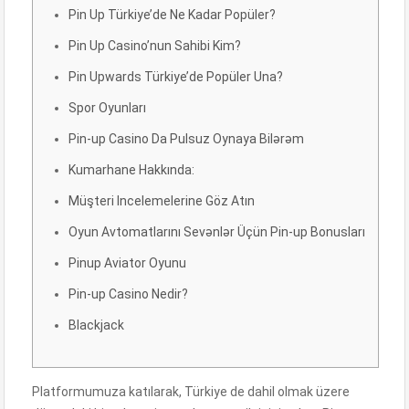
Pin Up Türkiye’de Ne Kadar Popüler?
Pin Up Casino’nun Sahibi Kim?
Pin Upwards Türkiye’de Popüler Una?
Spor Oyunları
Pin-up Casino Da Pulsuz Oynaya Bilərəm
Kumarhane Hakkında:
Müşteri Incelemelerine Göz Atın
Oyun Avtomatlarını Sevənlər Üçün Pin-up Bonusları
Pinup Aviator Oyunu
Pin-up Casino Nedir?
Blackjack
Platformumuza katılarak, Türkiye de dahil olmak üzere