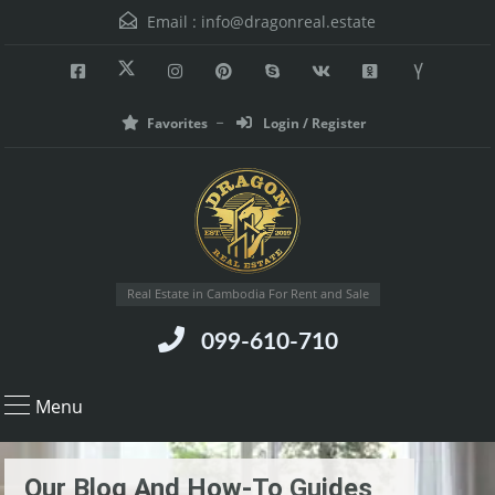
Email :
info@dragonreal.estate
Favorites
Login / Register
Real Estate in Cambodia For Rent and Sale
099-610-710
Menu
Our Blog And How-To Guides