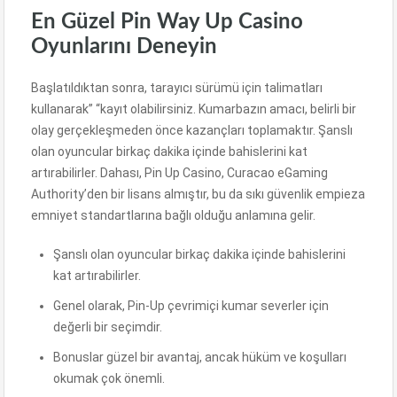
En Güzel Pin Way Up Casino
Oyunlarını Deneyin
Başlatıldıktan sonra, tarayıcı sürümü için talimatları
kullanarak” “kayıt olabilirsiniz. Kumarbazın amacı, belirli bir
olay gerçekleşmeden önce kazançları toplamaktır. Şanslı
olan oyuncular birkaç dakika içinde bahislerini kat
artırabilirler. Dahası, Pin Up Casino, Curacao eGaming
Authority’den bir lisans almıştır, bu da sıkı güvenlik empieza
emniyet standartlarına bağlı olduğu anlamına gelir.
Şanslı olan oyuncular birkaç dakika içinde bahislerini
kat artırabilirler.
Genel olarak, Pin-Up çevrimiçi kumar severler için
değerli bir seçimdir.
Bonuslar güzel bir avantaj, ancak hüküm ve koşulları
okumak çok önemli.