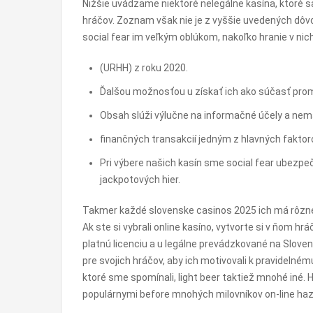
Nižšie uvádzame niektoré nelegálne kasína, ktoré sa
hráčov. Zoznam však nie je z vyššie uvedených dôv
social fear im veľkým oblúkom, nakoľko hranie v nic
(URHH) z roku 2020.
Ďalšou možnosťou u získať ich ako súčasť pro
Obsah slúži výlučne na informačné účely a nem
finančných transakcií jedným z hlavných faktoro
Pri výbere našich kasín sme social fear ubezpeči
jackpotových hier.
Takmer každé slovenske casinos 2025 ich má rôzne
Ak ste si vybrali online kasíno, vytvorte si v ňom hr
platnú licenciu a u legálne prevádzkované na Slove
pre svojich hráčov, aby ich motivovali k pravidelnému
ktoré sme spomínali, light beer taktiež mnohé iné. H
populárnymi before mnohých milovníkov on-line ha