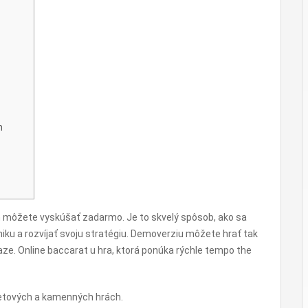
m
h môžete vyskúšať zadarmo. Je to skvelý spôsob, ako sa
niku a rozvíjať svoju stratégiu. Demoverziu môžete hrať tak
aze. Online baccarat u hra, ktorá ponúka rýchle tempo the
netových a kamenných hrách.