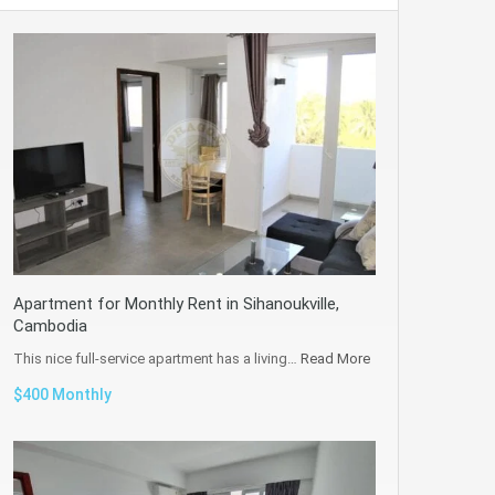
Apartment for Monthly Rent in Sihanoukville,
Cambodia
This nice full-service apartment has a living…
Read More
$400 Monthly