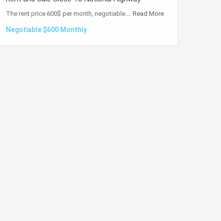
The rent price 600$ per month, negotiable.…
Read More
Negotiable $600 Monthly