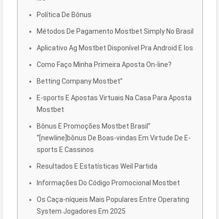
Política De Bônus
Métodos De Pagamento Mostbet Simply No Brasil
Aplicativo Ag Mostbet Disponível Pra Android E Ios
Como Faço Minha Primeira Aposta On-line?
Betting Company Mostbet”
E-sports E Apostas Virtuais Na Casa Para Aposta
Mostbet
Bônus E Promoções Mostbet Brasil”
“[newline]bônus De Boas-vindas Em Virtude De E-
sports E Cassinos
Resultados E Estatísticas Weil Partida
Informações Do Código Promocional Mostbet
Os Caça-níqueis Mais Populares Entre Operating
System Jogadores Em 2025