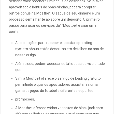
semana você receberá um bônus de cashback. Se já tiver
aproveitado o bônus de boas-vindas, poderá comprar
outros bônus na Mostbet. O saque de seu dinheiro é um
processo semelhante ao sobre um depósito. O primeiro
passo para usar os serviços da” “Mostbet é criar uma
conta.
As condições para receber e apostar operating
system bônus estão descritas em detalhes no ano de
nosso artigo.
Além disso, podem acessar estatísticas ao vivo e tudo
que
Sim, a Mostbet oferece o serviço de loading gratuito,
permitindo o qual os apostadores assistam a uma
gama de jogos de futebol e diferentes esportes.
promoções.
A Mostbet oferece várias variantes de black jack com