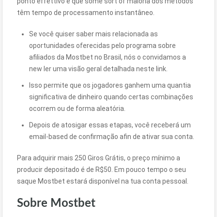
ponto effettivo é que some sort of maioria dos métodos
têm tempo de processamento instantâneo.
Se você quiser saber mais relacionada as
oportunidades oferecidas pelo programa sobre
afiliados da Mostbet no Brasil, nós o convidamos a
new ler uma visão geral detalhada neste link.
Isso permite que os jogadores ganhem uma quantia
significativa de dinheiro quando certas combinações
ocorrem ou de forma aleatória.
Depois de atosigar essas etapas, você receberá um
email-based de confirmação afin de ativar sua conta.
Para adquirir mais 250 Giros Grátis, o preço mínimo a
producir depositado é de R$50. Em pouco tempo o seu
saque Mostbet estará disponível na tua conta pessoal.
Sobre Mostbet