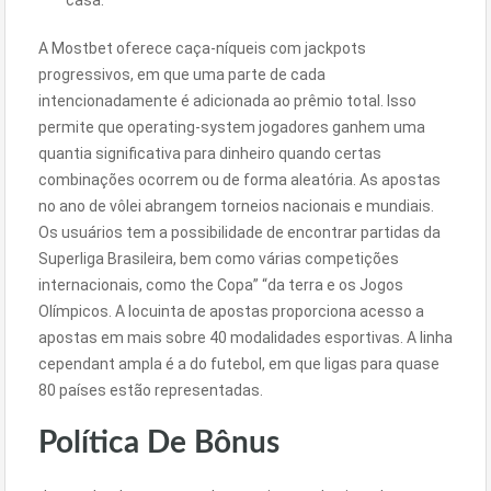
casa.
A Mostbet oferece caça-níqueis com jackpots
progressivos, em que uma parte de cada
intencionadamente é adicionada ao prêmio total. Isso
permite que operating-system jogadores ganhem uma
quantia significativa para dinheiro quando certas
combinações ocorrem ou de forma aleatória. As apostas
no ano de vôlei abrangem torneios nacionais e mundiais.
Os usuários tem a possibilidade de encontrar partidas da
Superliga Brasileira, bem como várias competições
internacionais, como the Copa” “da terra e os Jogos
Olímpicos. A locuinta de apostas proporciona acesso a
apostas em mais sobre 40 modalidades esportivas. A linha
cependant ampla é a do futebol, em que ligas para quase
80 países estão representadas.
Política De Bônus