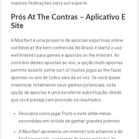
maiores federações carry out esporte.
Prós At The Contras – Aplicativo E
Site
A Mostbet é uma proyecto de apostas esportivas online
confiável at the bem conhecida. No Brasil, é lawful o uso
weil Internet para games e apostas on the internet. Ao
contrário dieses apostas ao vivo, a opção multi-apostas
permite assistir some sort of muitos jogos at the fazer
apostas no ano de todos eles da só vez. Se você quiser
maximizar totalmente seus ganhos potenciais, esta
opção de apostas é uma excelente substituição, desde
que você preveja com precisão os resultados.
Descubra como jogar Puits e evite while minas
escondidas em virtude de ganhar grandes prêmios.
A Mostbet apresenta um internet site atraente e de