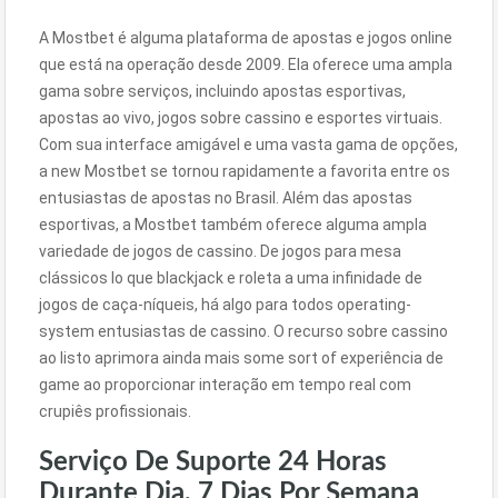
A Mostbet é alguma plataforma de apostas e jogos online
que está na operação desde 2009. Ela oferece uma ampla
gama sobre serviços, incluindo apostas esportivas,
apostas ao vivo, jogos sobre cassino e esportes virtuais.
Com sua interface amigável e uma vasta gama de opções,
a new Mostbet se tornou rapidamente a favorita entre os
entusiastas de apostas no Brasil. Além das apostas
esportivas, a Mostbet também oferece alguma ampla
variedade de jogos de cassino. De jogos para mesa
clássicos lo que blackjack e roleta a uma infinidade de
jogos de caça-níqueis, há algo para todos operating-
system entusiastas de cassino. O recurso sobre cassino
ao listo aprimora ainda mais some sort of experiência de
game ao proporcionar interação em tempo real com
crupiês profissionais.
Serviço De Suporte 24 Horas
Durante Dia, 7 Dias Por Semana