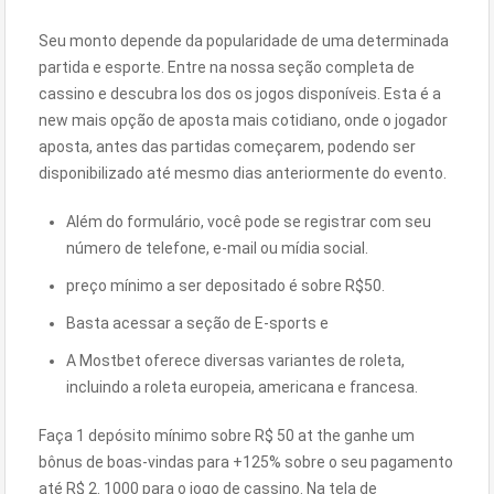
Seu monto depende da popularidade de uma determinada
partida e esporte. Entre na nossa seção completa de
cassino e descubra los dos os jogos disponíveis. Esta é a
new mais opção de aposta mais cotidiano, onde o jogador
aposta, antes das partidas começarem, podendo ser
disponibilizado até mesmo dias anteriormente do evento.
Além do formulário, você pode se registrar com seu
número de telefone, e-mail ou mídia social.
preço mínimo a ser depositado é sobre R$50.
Basta acessar a seção de E-sports e
A Mostbet oferece diversas variantes de roleta,
incluindo a roleta europeia, americana e francesa.
Faça 1 depósito mínimo sobre R$ 50 at the ganhe um
bônus de boas-vindas para +125% sobre o seu pagamento
até R$ 2. 1000 para o jogo de cassino. Na tela de