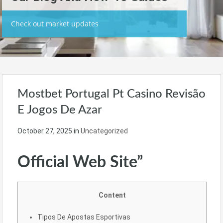
Check out market updates
Mostbet Portugal Pt Casino Revisão
E Jogos De Azar
October 27, 2025
in
Uncategorized
Official Web Site”
Content
Tipos De Apostas Esportivas