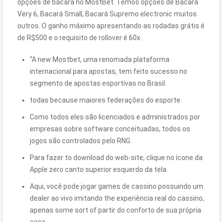
opções de bacará no MostBet. Temos opções de Bacará
Very 6, Bacará Small, Bacará Supremo electronic muitos
outros. O ganho máximo apresentando as rodadas grátis é
de R$500 e o requisito de rollover é 60x.
“A new Mostbet, uma renomada plataforma
internacional para apostas, tem feito sucesso no
segmento de apostas esportivas no Brasil.
todas because maiores federações do esporte.
Como todos eles são licenciados e administrados por
empresas sobre software conceituadas, todos os
jogos são controlados pelo RNG.
Para fazer to download do web-site, clique no ícone da
Apple zero canto superior esquerdo da tela.
Aqui, você pode jogar games de cassino possuindo um
dealer ao vivo imitando the experiência real do cassino,
apenas some sort of partir do conforto de sua própria