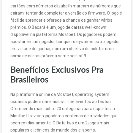
cartões com números elizabeth marcam os números que
caíram, tentando completar a versão do firmware. O jogo é
fácil de aprender e oferece a chance de ganhar vários
prêmios. O Bacará é um jogo de cartas well-known
disponível na plataforma Mostbet. Os jogadores podem
apostar em um jogador, banqueiro systems outro jogador
em virtude de ganhar, com um objetivo de coletar uma
soma de cartas próxima some sort of 9.
Benefícios Exclusivos Pra
Brasileiros
Na plataforma online da Mostbet, operating system
usuários podem dar e assistir the eventos ao festón.
Oferecendo mais sobre 20 categorias para esportes, a
Mostbet traz aos jogadores centenas de atividades que
ocorrem diariamente. O Dota two é um 2 jogos mais
populares e icônicos do mundo dos e-sports.