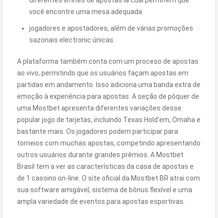
diferentes limites de apostas la cual permitem que
você encontre uma mesa adequada.
jogadores e apostadores, além de várias promoções
sazonais electronic únicas.
A plataforma também conta com um proceso de apostas
ao vivo, permitindo que os usuários façam apostas em
partidas em andamento. Isso adiciona uma banda extra de
emoção à experiência para apostas. A seção de pôquer de
uma Mostbet apresenta diferentes variações desse
popular jogo de tarjetas, incluindo Texas Hold’em, Omaha e
bastante mais. Os jogadores podem participar para
torneios com muchas apostas, competindo apresentando
outros usuários durante grandes prêmios. A Mostbet
Brasil tem a ver as características da casa de apostas e
de 1 cassino on-line. O site oficial da Mostbet BR atrai com
sua software amigável, sistema de bônus flexível e uma
ampla variedade de eventos para apostas esportivas.