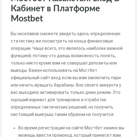
Кабинет в Платформе
Mostbet
Вы эксклавов сможете увидеть здесь определенную
статистику же посмотреть на конца финансовые
операции. Чаще всего, это являлось наиболее важной
функцией, потому что даешь возможность понять,
только никто кроме вам не совершал депозиты или
выводы. Важен использовать на Мостбет
официальный сайт вход если вы вам заключить пари
или начать вращать барабаны. Вне своего аккаунта у
вас выходило активировать только демо режим. Это
хороший вариант для тренировок и отработки
определенных тактических решений, но получить
настоящий выигрыш таким образом не получится.
Во время регистрации на сайте Мостбет казино вы
можешь ввести промокод, который принесет вам