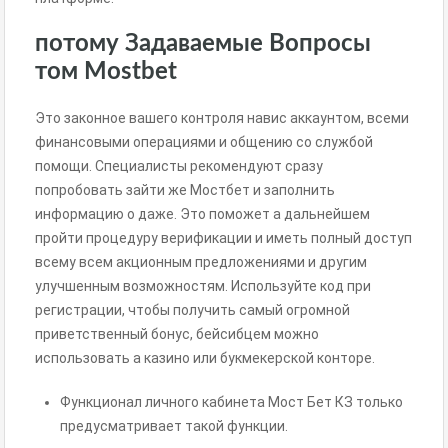
потому Задаваемые Вопросы
том Mostbet
Это законное вашего контроля навис аккаунтом, всеми
финансовыми операциями и общению со службой
помощи. Специалисты рекомендуют сразу
попробовать зайти же Мостбет и заполнить
информацию о даже. Это поможет а дальнейшем
пройти процедуру верификации и иметь полный доступ
всему всем акционным предложениями и другим
улучшенным возможностям. Используйте код при
регистрации, чтобы получить самый огромной
приветственный бонус, бейсибцем можно
использовать а казино или букмекерской конторе.
Функционал личного кабинета Мост Бет КЗ только
предусматривает такой функции.