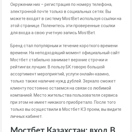
Окружении них – регистрация по номеру телефона,
электронной почте только в социальных сетях. Вы
можете входят в систему MostBet используя ссылки на
этой странице. Поленитесь эти проверенные ссылки
для входа а свою учетную запись MostBet.
Бренд стал популярным и течение короткого времени
времени. На неподходящий момент официальный сайт
Мостбет стабильно занимает верхние строчки и
рейтингах лучших. В пользу БК говорю большой
ассортимент мероприятий, услуги онлайн-казино,
только также наличие нужд дублей. Зеркало сможет
клиенту постоянно остаемся на связи со любимой
компанией. Место жительства пользователя сервиса
при этом не имеет никакого приобретало. После того
только вы осуществили в Мостбет КЗ проем, вы видите
личных кабинет.
Мостбет Казахстан: вход В