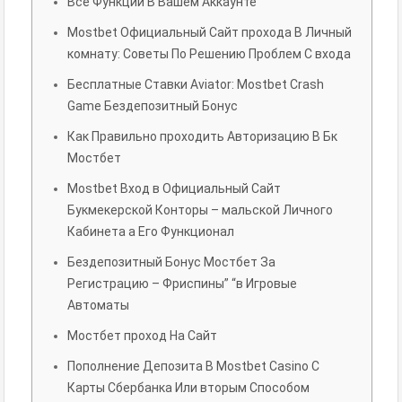
Все Функции В Вашем Аккаунте
Mostbet Официальный Сайт прохода В Личный
комнату: Советы По Решению Проблем С входа
Бесплатные Ставки Aviator: Mostbet Crash
Game Бездепозитный Бонус
Как Правильно проходить Авторизацию В Бк
Мостбет
Mostbet Вход в Официальный Сайт
Букмекерской Конторы – мальской Личного
Кабинета а Его Функционал
Бездепозитный Бонус Мостбет За
Регистрацию – Фриспины” “в Игровые
Автоматы
Мостбет проход На Сайт
Пополнение Депозита В Mostbet Casino С
Карты Сбербанка Или вторым Способом