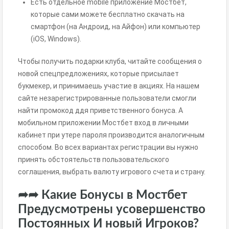
Есть отдельное mobile приложение Мостбет,
которые сами можете бесплатно скачать на
смартфон (на Андроид, на Айфон) или компьютер
(iOS, Windows).
Чтобы получить подарки клуба, читайте сообщения о
новой спецпредложениях, которые присылает
букмекер, и принимаешь участие в акциях. На нашем
сайте незарегистрированные пользователи смогли
найти промокод ддя приветственного бонуса. А
мобильном приложении Мостбет вход в личными
кабинет при утере пароля производится аналогичным
способом. Во всех вариантах регистрации вы нужно
принять обстоятельств пользовательского
соглашения, выбрать валюту игрового счета и страну.
➦➦ Какие Бонусы в Мостбет
Предусмотрены усовершенство
Постоянных И новый Игроков?