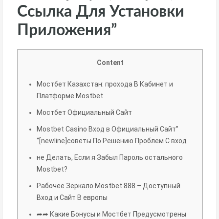
Ссылка Для Установки
Приложения”
Content
Мостбет Казахстан: прохода В Кабинет и
Платформе Mostbet
Мостбет Официальный Сайт
Mostbet Casino Вход в Официальный Сайт”
“[newline]советы По Решению Проблем С вход
не Делать, Если я Забыл Пароль остального
Mostbet?
Рабочее Зеркало Mostbet 888 – Доступный
Вход и Сайт В европы
➦➦ Какие Бонусы и Мостбет Предусмотрены