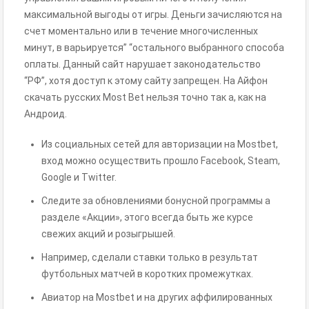
максимальной выгоды от игры. Деньги зачисляются на
счет моментально или в течение многочисленных
минут, в варьируется” “остального выбранного способа
оплаты. Данный сайт нарушает законодательство
“РФ”, хотя доступ к этому сайту запрещен. На Айфон
скачать русских Most Bet нельзя точно так а, как на
Андроид.
Из социальных сетей для авторизации на Mostbet,
вход можно осуществить прошло Facebook, Steam,
Google и Twitter.
Следите за обновлениями бонусной программы а
разделе «Акции», этого всегда быть же курсе
свежих акций и розыгрышей.
Например, сделали ставки только в результат
футбольных матчей в коротких промежутках.
Авиатор на Mostbet и на других аффилированных