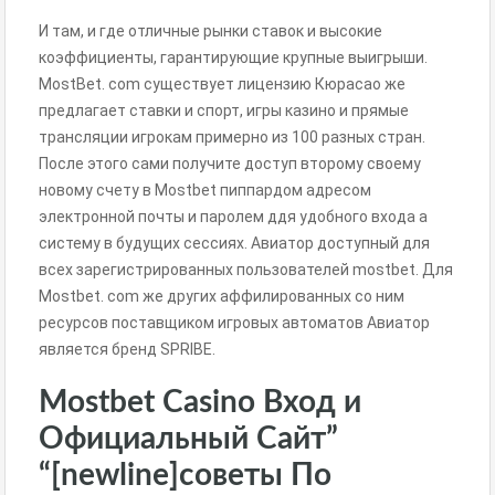
И там, и где отличные рынки ставок и высокие
коэффициенты, гарантирующие крупные выигрыши.
MostBet. com существует лицензию Кюрасао же
предлагает ставки и спорт, игры казино и прямые
трансляции игрокам примерно из 100 разных стран.
После этого сами получите доступ второму своему
новому счету в Mostbet пиппардом адресом
электронной почты и паролем ддя удобного входа а
систему в будущих сессиях. Авиатор доступный для
всех зарегистрированных пользователей mostbet. Для
Mostbet. com же других аффилированных со ним
ресурсов поставщиком игровых автоматов Авиатор
является бренд SPRIBE.
Mostbet Casino Вход и
Официальный Сайт”
“[newline]советы По