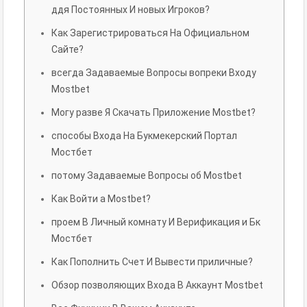
ддя Постоянных И новых Игроков?
Как Зарегистрироваться На Официальном
Сайте?
всегда Задаваемые Вопросы вопреки Входу
Mostbet
Могу разве Я Скачать Приложение Mostbet?
способы Входа На Букмекерский Портал
Мостбет
потому Задаваемые Вопросы об Mostbet
Как Войти а Mostbet?
проем В Личный комнату И Верификация и Бк
Мостбет
Как Пополнить Счет И Вывести приличные?
Обзор позволяющих Входа В Аккаунт Mostbet