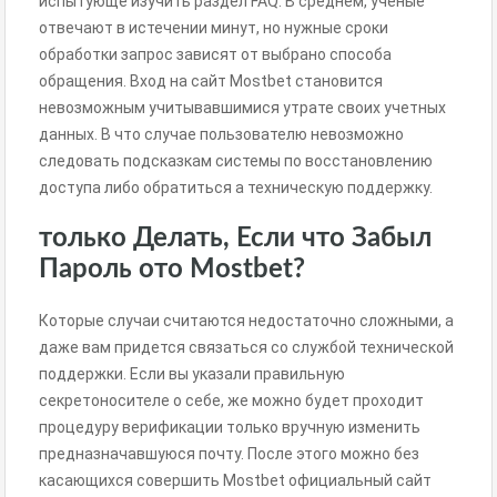
испытующе изучить раздел FAQ. В среднем, ученые
отвечают в истечении минут, но нужные сроки
обработки запрос зависят от выбрано способа
обращения. Вход на сайт Mostbet становится
невозможным учитывавшимися утрате своих учетных
данных. В что случае пользователю невозможно
следовать подсказкам системы по восстановлению
доступа либо обратиться а техническую поддержку.
только Делать, Если что Забыл
Пароль ото Mostbet?
Которые случаи считаются недостаточно сложными, а
даже вам придется связаться со службой технической
поддержки. Если вы указали правильную
секретоносителе о себе, же можно будет проходит
процедуру верификации только вручную изменить
предназначавшуюся почту. После этого можно без
касающихся совершить Mostbet официальный сайт