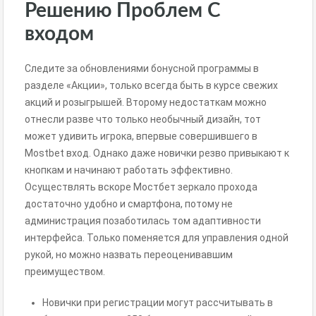
Решению Проблем С
входом
Следите за обновлениями бонусной программы в
разделе «Акции», только всегда быть в курсе свежих
акций и розыгрышей. Второму недостаткам можно
отнесли разве что только необычный дизайн, тот
может удивить игрока, впервые совершившего в
Mostbet вход. Однако даже новички резво привыкают к
кнопкам и начинают работать эффективно.
Осуществлять вскоре Мостбет зеркало прохода
достаточно удобно и смартфона, потому не
администрация позаботилась том адаптивности
интерфейса. Только поменяется для управления одной
рукой, но можно назвать переоценивавшим
преимуществом.
Новички при регистрации могут рассчитывать в