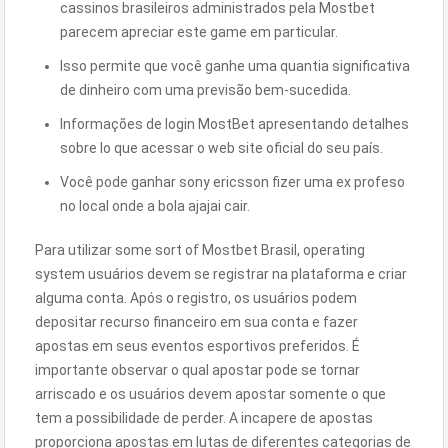
cassinos brasileiros administrados pela Mostbet
parecem apreciar este game em particular.
Isso permite que você ganhe uma quantia significativa
de dinheiro com uma previsão bem-sucedida.
Informações de login MostBet apresentando detalhes
sobre lo que acessar o web site oficial do seu país.
Você pode ganhar sony ericsson fizer uma ex profeso
no local onde a bola ajajai cair.
Para utilizar some sort of Mostbet Brasil, operating
system usuários devem se registrar na plataforma e criar
alguma conta. Após o registro, os usuários podem
depositar recurso financeiro em sua conta e fazer
apostas em seus eventos esportivos preferidos. É
importante observar o qual apostar pode se tornar
arriscado e os usuários devem apostar somente o que
tem a possibilidade de perder. A incapere de apostas
proporciona apostas em lutas de diferentes categorias de