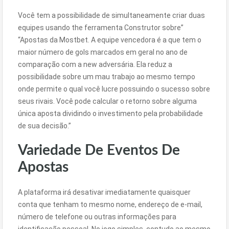
Você tem a possibilidade de simultaneamente criar duas
equipes usando the ferramenta Construtor sobre”
“Apostas da Mostbet. A equipe vencedora é a que tem o
maior número de gols marcados em geral no ano de
comparação com a new adversária. Ela reduz a
possibilidade sobre um mau trabajo ao mesmo tempo
onde permite o qual você lucre possuindo o sucesso sobre
seus rivais. Você pode calcular o retorno sobre alguma
única aposta dividindo o investimento pela probabilidade
de sua decisão.”
Variedade De Eventos De
Apostas
A plataforma irá desativar imediatamente quaisquer
conta que tenham to mesmo nome, endereço de e-mail,
número de telefone ou outras informações para