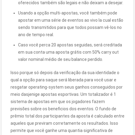
oferecidos também são legais e não deixam a desejar.
Usando a opção multi-apostas, você também pode
apostar em uma série de eventos ao vivo la cual estão
sendo transmitidos para que todos possam vê-los no
ano de tempo real.
Caso você perca 20 apostas seguidas, será creditada
em sua conta uma aposta grátis com 50% carry out
valor nominal médio de seu balance perdido.
Isso porque só depois da verificação da sua identidade o
qual a opção para saque será liberada para você usar e
resgatar operating-system seus ganhos conseguidos por
meio dasjenige apostas esportivas. Um totalizador é 1
sistema de apostas em que os jogadores fazem
previsões sobre os beneficios dos eventos. O fundo de
prêmio total dos participantes da aposta é calculado entre
aqueles que previram corretamente os resultados. Isso
permite que você ganhe uma quantia significativa de