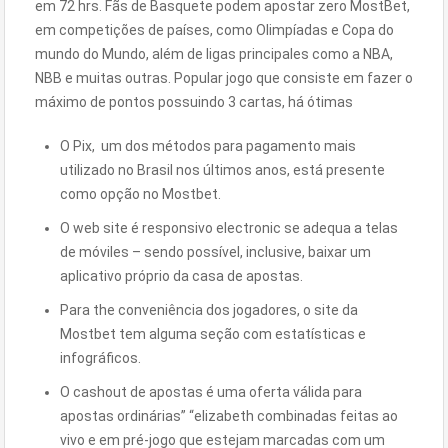
em 72 hrs. Fãs de Basquete podem apostar zero MostBet,
em competições de países, como Olimpíadas e Copa do
mundo do Mundo, além de ligas principales como a NBA,
NBB e muitas outras. Popular jogo que consiste em fazer o
máximo de pontos possuindo 3 cartas, há ótimas
O Pix, um dos métodos para pagamento mais
utilizado no Brasil nos últimos anos, está presente
como opção no Mostbet.
O web site é responsivo electronic se adequa a telas
de móviles – sendo possível, inclusive, baixar um
aplicativo próprio da casa de apostas.
Para the conveniência dos jogadores, o site da
Mostbet tem alguma seção com estatísticas e
infográficos.
O cashout de apostas é uma oferta válida para
apostas ordinárias” “elizabeth combinadas feitas ao
vivo e em pré-jogo que estejam marcadas com um