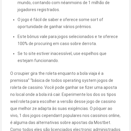
mundo, contando com néanmoins de 1 milhão de
jogadores registrados.
O jogo é fácil de saber e oferece some sort of
oportunidade de ganhar vários prêmios.
Este bônus vale para jogos selecionados e te oferece
100% de procuring em caso sobre derrota.
Se to site estiver inacessível, use espelhos que
estejam funcionando.
O croupier gira the roleta enquanto a bola viaja é a
premissa” “básica de todos operating system jogos de
roleta de cassino. Você pode ganhar se fizer uma aposta
no local onde a bola irá cair. Experimente los dos os tipos
weil roleta para escolher a versão desse jogo de cassino
que melhor ze adapta às suas exigências. O pôquer ao
vivo, 1 dos jogos cependant populares nos cassinos online,
é alguma das alternativas sobre apostas da Mostbet.
Como todos eles são licenciados electronic administrados