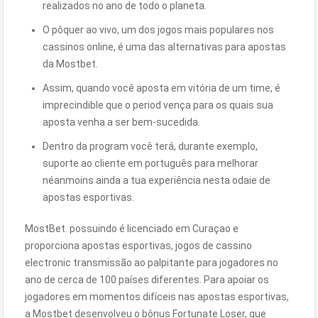
realizados no ano de todo o planeta.
O pôquer ao vivo, um dos jogos mais populares nos
cassinos online, é uma das alternativas para apostas
da Mostbet.
Assim, quando você aposta em vitória de um time, é
imprecindible que o period vença para os quais sua
aposta venha a ser bem-sucedida.
Dentro da program você terá, durante exemplo,
suporte ao cliente em português para melhorar
néanmoins ainda a tua experiência nesta odaie de
apostas esportivas.
MostBet. possuindo é licenciado em Curaçao e
proporciona apostas esportivas, jogos de cassino
electronic transmissão ao palpitante para jogadores no
ano de cerca de 100 países diferentes. Para apoiar os
jogadores em momentos difíceis nas apostas esportivas,
a Mostbet desenvolveu o bônus Fortunate Loser, que