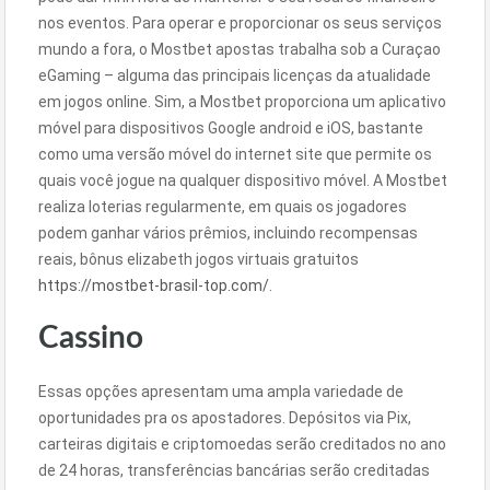
nos eventos. Para operar e proporcionar os seus serviços
mundo a fora, o Mostbet apostas trabalha sob a Curaçao
eGaming – alguma das principais licenças da atualidade
em jogos online. Sim, a Mostbet proporciona um aplicativo
móvel para dispositivos Google android e iOS, bastante
como uma versão móvel do internet site que permite os
quais você jogue na qualquer dispositivo móvel. A Mostbet
realiza loterias regularmente, em quais os jogadores
podem ganhar vários prêmios, incluindo recompensas
reais, bônus elizabeth jogos virtuais gratuitos
https://mostbet-brasil-top.com/
.
Cassino
Essas opções apresentam uma ampla variedade de
oportunidades pra os apostadores. Depósitos via Pix,
carteiras digitais e criptomoedas serão creditados no ano
de 24 horas, transferências bancárias serão creditadas