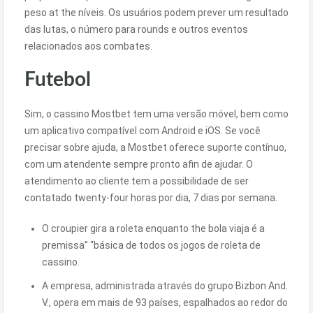
peso at the níveis. Os usuários podem prever um resultado
das lutas, o número para rounds e outros eventos
relacionados aos combates.
Futebol
Sim, o cassino Mostbet tem uma versão móvel, bem como
um aplicativo compatível com Android e iOS. Se você
precisar sobre ajuda, a Mostbet oferece suporte contínuo,
com um atendente sempre pronto afin de ajudar. O
atendimento ao cliente tem a possibilidade de ser
contatado twenty-four horas por dia, 7 dias por semana.
O croupier gira a roleta enquanto the bola viaja é a
premissa” “básica de todos os jogos de roleta de
cassino.
A empresa, administrada através do grupo Bizbon And.
V., opera em mais de 93 países, espalhados ao redor do