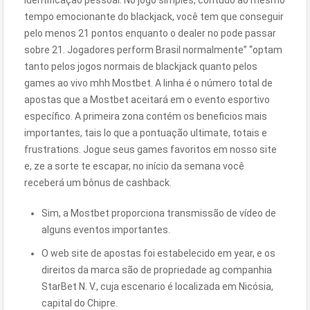
identificação pessoal. No jogo simples, contudo ao mesmo
tempo emocionante do blackjack, você tem que conseguir
pelo menos 21 pontos enquanto o dealer no pode passar
sobre 21. Jogadores perform Brasil normalmente” “optam
tanto pelos jogos normais de blackjack quanto pelos
games ao vivo mhh Mostbet. A linha é o número total de
apostas que a Mostbet aceitará em o evento esportivo
específico. A primeira zona contém os beneficios mais
importantes, tais lo que a pontuação ultimate, totais e
frustrations. Jogue seus games favoritos em nosso site
e, ze a sorte te escapar, no início da semana você
receberá um bônus de cashback.
Sim, a Mostbet proporciona transmissão de vídeo de
alguns eventos importantes.
O web site de apostas foi estabelecido em year, e os
direitos da marca são de propriedade ag companhia
StarBet N. V., cuja escenario é localizada em Nicósia,
capital do Chipre.