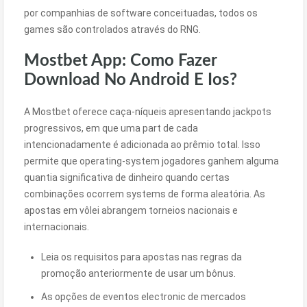
por companhias de software conceituadas, todos os
games são controlados através do RNG.
Mostbet App: Como Fazer
Download No Android E Ios?
A Mostbet oferece caça-níqueis apresentando jackpots
progressivos, em que uma part de cada
intencionadamente é adicionada ao prêmio total. Isso
permite que operating-system jogadores ganhem alguma
quantia significativa de dinheiro quando certas
combinações ocorrem systems de forma aleatória. As
apostas em vôlei abrangem torneios nacionais e
internacionais.
Leia os requisitos para apostas nas regras da
promoção anteriormente de usar um bônus.
As opções de eventos electronic de mercados