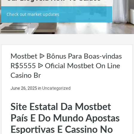
Check out market updates
Mostbet ᐉ Bônus Para Boas-vindas
R$5555 ᐉ Oficial Mostbet On Line
Casino Br
June 26, 2025
in
Uncategorized
Site Estatal Da Mostbet
País E Do Mundo Apostas
Esportivas E Cassino No