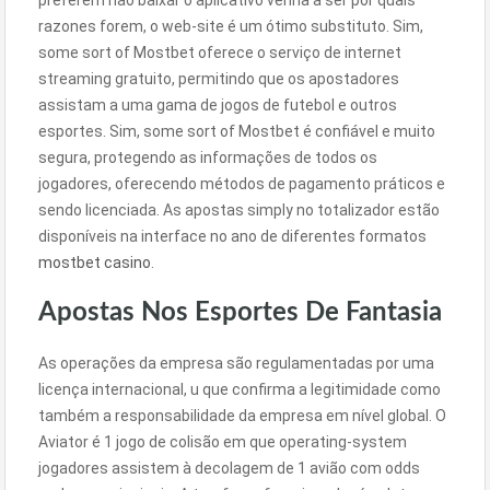
preferem não baixar o aplicativo venha a ser por quais
razones forem, o web-site é um ótimo substituto. Sim,
some sort of Mostbet oferece o serviço de internet
streaming gratuito, permitindo que os apostadores
assistam a uma gama de jogos de futebol e outros
esportes. Sim, some sort of Mostbet é confiável e muito
segura, protegendo as informações de todos os
jogadores, oferecendo métodos de pagamento práticos e
sendo licenciada. As apostas simply no totalizador estão
disponíveis na interface no ano de diferentes formatos
mostbet casino
.
Apostas Nos Esportes De Fantasia
As operações da empresa são regulamentadas por uma
licença internacional, u que confirma a legitimidade como
também a responsabilidade da empresa em nível global. O
Aviator é 1 jogo de colisão em que operating-system
jogadores assistem à decolagem de 1 avião com odds