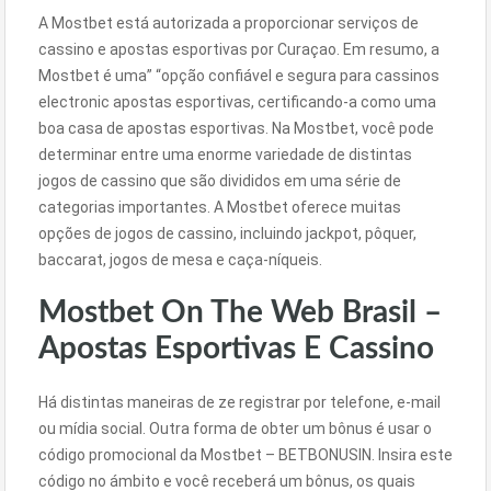
A Mostbet está autorizada a proporcionar serviços de
cassino e apostas esportivas por Curaçao. Em resumo, a
Mostbet é uma” “opção confiável e segura para cassinos
electronic apostas esportivas, certificando-a como uma
boa casa de apostas esportivas. Na Mostbet, você pode
determinar entre uma enorme variedade de distintas
jogos de cassino que são divididos em uma série de
categorias importantes. A Mostbet oferece muitas
opções de jogos de cassino, incluindo jackpot, pôquer,
baccarat, jogos de mesa e caça-níqueis.
Mostbet On The Web Brasil –
Apostas Esportivas E Cassino
Há distintas maneiras de ze registrar por telefone, e-mail
ou mídia social. Outra forma de obter um bônus é usar o
código promocional da Mostbet – BETBONUSIN. Insira este
código no ámbito e você receberá um bônus, os quais