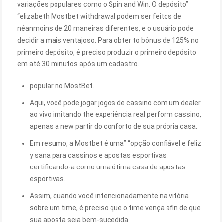
variações populares como o Spin and Win. O depósito”
“elizabeth Mostbet withdrawal podem ser feitos de
néanmoins de 20 maneiras diferentes, e o usuário pode
decidir a mais ventajoso. Para obter to bônus de 125% no
primeiro depósito, é preciso produzir o primeiro depósito
em até 30 minutos após um cadastro.
popular no MostBet.
Aqui, você pode jogar jogos de cassino com um dealer
ao vivo imitando the experiência real perform cassino,
apenas a new partir do conforto de sua própria casa.
Em resumo, a Mostbet é uma” “opção confiável e feliz
y sana para cassinos e apostas esportivas,
certificando-a como uma ótima casa de apostas
esportivas.
Assim, quando você intencionadamente na vitória
sobre um time, é preciso que o time vença afin de que
sua aposta seja bem-sucedida.