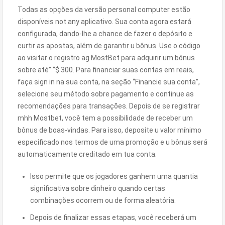
Todas as opções da versão personal computer estão
disponíveis not any aplicativo. Sua conta agora estará
configurada, dando-lhe a chance de fazer o depósito e
curtir as apostas, além de garantir u bônus. Use o código
ao visitar o registro ag MostBet para adquirir um bônus
sobre até” “$ 300. Para financiar suas contas em reais,
faça sign in na sua conta, na seção “Financie sua conta”,
selecione seu método sobre pagamento e continue as
recomendações para transações. Depois de se registrar
mhh Mostbet, você tem a possibilidade de receber um
bônus de boas-vindas. Para isso, deposite u valor mínimo
especificado nos termos de uma promoção e u bônus será
automaticamente creditado em tua conta.
Isso permite que os jogadores ganhem uma quantia
significativa sobre dinheiro quando certas
combinações ocorrem ou de forma aleatória.
Depois de finalizar essas etapas, você receberá um