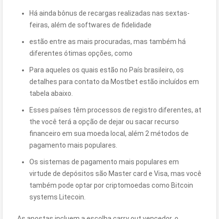
Há ainda bônus de recargas realizadas nas sextas-
feiras, além de softwares de fidelidade
estão entre as mais procuradas, mas também há
diferentes ótimas opções, como
Para aqueles os quais estão no País brasileiro, os
detalhes para contato da Mostbet estão incluídos em
tabela abaixo.
Esses países têm processos de registro diferentes, at
the você terá a opção de dejar ou sacar recurso
financeiro em sua moeda local, além 2 métodos de
pagamento mais populares.
Os sistemas de pagamento mais populares em
virtude de depósitos são Master card e Visa, mas você
também pode optar por criptomoedas como Bitcoin
systems Litecoin.
As apostas incluem a escolha carry out vencedor, o