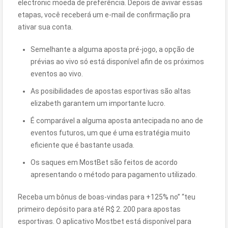
electronic moeda de preferência. Depois de avivar essas
etapas, você receberá um e-mail de confirmação pra
ativar sua conta.
Semelhante a alguma aposta pré-jogo, a opção de
prévias ao vivo só está disponível afin de os próximos
eventos ao vivo.
As posibilidades de apostas esportivas são altas
elizabeth garantem um importante lucro.
É comparável a alguma aposta antecipada no ano de
eventos futuros, um que é uma estratégia muito
eficiente que é bastante usada.
Os saques em MostBet são feitos de acordo
apresentando o método para pagamento utilizado.
Receba um bônus de boas-vindas para +125% no” “teu
primeiro depósito para até R$ 2. 200 para apostas
esportivas. O aplicativo Mostbet está disponível para