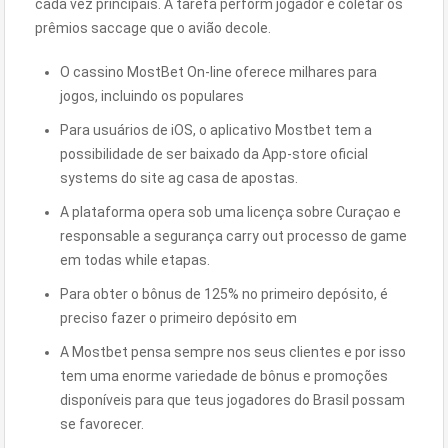
cada vez principais. A tarefa perform jogador é coletar os
prêmios saccage que o avião decole.
O cassino MostBet On-line oferece milhares para
jogos, incluindo os populares
Para usuários de iOS, o aplicativo Mostbet tem a
possibilidade de ser baixado da App-store oficial
systems do site ag casa de apostas.
A plataforma opera sob uma licença sobre Curaçao e
responsable a segurança carry out processo de game
em todas while etapas.
Para obter o bônus de 125% no primeiro depósito, é
preciso fazer o primeiro depósito em
A Mostbet pensa sempre nos seus clientes e por isso
tem uma enorme variedade de bônus e promoções
disponíveis para que teus jogadores do Brasil possam
se favorecer.