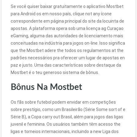
Se você quiser baixar gratuitamente o aplicativo Mostbet
para Android os em nosso país, clique not any ícone
correspondente em página principal do site da locuinta de
apostas. A plataforma opera sob uma licença ag Curaçao
eGaming, alguma das autoridades de licenciamento mais
conceituadas na indústria para jogos on-line. Isso significa
que the Mostbet adere the todos os regulamentos at the
padrões necessários pra oferecer um lugar de apostas en
paz e justo. Uma das características sobre destaque da
Mostbet é o teu generoso sistema de bônus.
Bônus Na Mostbet
Os fãs sobre futebol podem envidar em competições
sobre prestígio, como um Brasileirão (Série Some sort of e
Série B), a Copa carry out Brasil, além para jogos das ligas
juvenil e feminina. Os usuários também têm acesso the
ligas e torneios internacionais, incluindo a new Liga dos