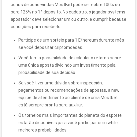
bônus de boas-vindas MostBet pode ser sobre 100% ou
para 125% no 1º depósito. No cadastro, o jogador systems
apostador deve selecionar um ou outro, e cumprir because
condições para recebê-lo.
Participe de um sorteio para 1 Ethereum durante mês
se você depositar criptomoedas.
Você tem a possibilidade de calcular o retorno sobre
uma única aposta dividindo um investimento pela
probabilidade de sua decisão.
Se você tiver uma dúvida sobre inspección,
pagamentos ou recomendações de apostas, a new
equipe de atendimento ao cliente de uma Mostbet
está sempre pronta para auxiliar.
Os torneios mais importantes do planeta do esporte
estarão disponíveis para você participar com while
melhores probabilidades.