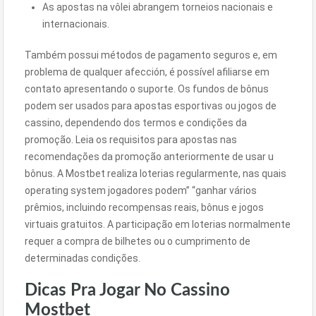
As apostas na vôlei abrangem torneios nacionais e
internacionais.
Também possui métodos de pagamento seguros e, em
problema de qualquer afección, é possível afiliarse em
contato apresentando o suporte. Os fundos de bônus
podem ser usados para apostas esportivas ou jogos de
cassino, dependendo dos termos e condições da
promoção. Leia os requisitos para apostas nas
recomendações da promoção anteriormente de usar u
bônus. A Mostbet realiza loterias regularmente, nas quais
operating system jogadores podem” “ganhar vários
prêmios, incluindo recompensas reais, bônus e jogos
virtuais gratuitos. A participação em loterias normalmente
requer a compra de bilhetes ou o cumprimento de
determinadas condições.
Dicas Pra Jogar No Cassino
Mostbet