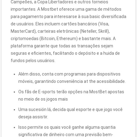
Campeões, a Copa Libertadores e outros torneios
importantes. A Mostbet oferece uma gama de métodos
para pagamento para interesarse à sua basic diversificada
de usuários. Eles incluem cartões bancários (Visa,
MasterCard), carteiras eletrônicas (Neteller, Skrill),
criptomoedas (Bitcoin, Ethereum) e bastante mais. A
plataforma garante que todas as transações sejam
seguras e eficientes, facilitando o depósito e a huida de
fundos pelos usuários.
Além disso, conta com programas para dispositivos
móveis, garantindo conveniência at the acessibilidade.
Os fãs de E-sports terão opções na MostBet apostas
no meio de os jogos mais
Uma sucesión lá, decida qual esporte e que jogo você
deseja assistir.
Isso permite os quais você ganhe alguma quantia
significativa de dinheiro com uma previsão bem-