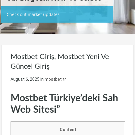
Check out market updates
Mostbet Giriş, Mostbet Yeni Ve
Güncel Giriş
August 6, 2025
in
mostbet tr
Mostbet Türkiye’deki Sah
Web Sitesi”
Content