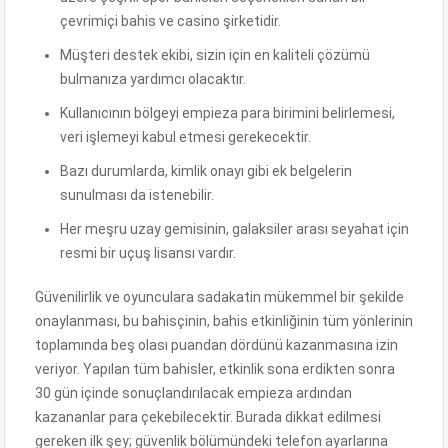
çevrimiçi bahis ve casino şirketidir.
Müşteri destek ekibi, sizin için en kaliteli çözümü
bulmanıza yardımcı olacaktır.
Kullanıcının bölgeyi empieza para birimini belirlemesi,
veri işlemeyi kabul etmesi gerekecektir.
Bazı durumlarda, kimlik onayı gibi ek belgelerin
sunulması da istenebilir.
Her meşru uzay gemisinin, galaksiler arası seyahat için
resmi bir uçuş lisansı vardır.
Güvenilirlik ve oyunculara sadakatin mükemmel bir şekilde
onaylanması, bu bahisçinin, bahis etkinliğinin tüm yönlerinin
toplamında beş olası puandan dördünü kazanmasına izin
veriyor. Yapılan tüm bahisler, etkinlik sona erdikten sonra
30 gün içinde sonuçlandırılacak empieza ardından
kazananlar para çekebilecektir. Burada dikkat edilmesi
gereken ilk şey; güvenlik bölümündeki telefon ayarlarına