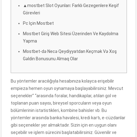
▲mostbet Slot Oyunları: Farklı Gezegenlere Keşif
Görevleri
Pc Için Mostbet
Mostbet Giriş Web Sitesi Üzerinden Ve Kaydolma
Yapma
Mostbet-də Necə Qeydiyyatdan Keçmək Və Xoş
Gəldin Bonusunu Almaq Olar
Bu yöntemler aracılığıyla hesabınıza kolayca erişebilir
empieza hemen oyun oynamaya başlayabilirsiniz. Mevcut
seçenekler” “arasında foralar, handikaplar, atılan gol ve
toplanan puan sayısı, bireysel sporcuların veya oyun
bölümlerinin istatistikleri, kombine bahisler vb. Bu
yöntemler arasında banka havalesi, kredi kartı, e-cüzdanlar
gibi seçenekler yer almaktadır. Sizin için en uygun olanı
seçebilir ve işlem sürecini başlatabilirsiniz. Güvenilir ve