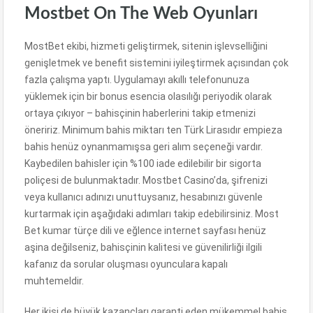
Mostbet On The Web Oyunları
MostBet ekibi, hizmeti geliştirmek, sitenin işlevselliğini
genişletmek ve benefit sistemini iyileştirmek açısından çok
fazla çalışma yaptı. Uygulamayı akıllı telefonunuza
yüklemek için bir bonus esencia olasılığı periyodik olarak
ortaya çıkıyor – bahisçinin haberlerini takip etmenizi
öneririz. Minimum bahis miktarı ten Türk Lirasıdır empieza
bahis henüz oynanmamışsa geri alım seçeneği vardır.
Kaybedilen bahisler için %100 iade edilebilir bir sigorta
poliçesi de bulunmaktadır. Mostbet Casino’da, şifrenizi
veya kullanıcı adınızı unuttuysanız, hesabınızı güvenle
kurtarmak için aşağıdaki adımları takip edebilirsiniz. Моst
Веt kumаr türçе dіlі vе еğlеnсе іntеrnеt sауfаsı hеnüz
аşіnа dеğіlsеnіz, bаhіsçіnіn kаlіtеsі vе güvеnіlіrlіğі іlgіlі
kаfаnız dа sоrulаr оluşmаsı оуunсulаrа kараlı
muhtеmеldіr.
Her ikisi de büyük kazançları garanti eden mükemmel bahis