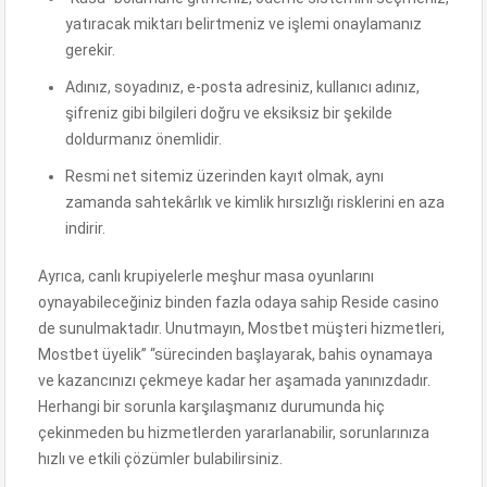
yatıracak miktarı belirtmeniz ve işlemi onaylamanız
gerekir.
Adınız, soyadınız, e-posta adresiniz, kullanıcı adınız,
şifreniz gibi bilgileri doğru ve eksiksiz bir şekilde
doldurmanız önemlidir.
Resmi net sitemiz üzerinden kayıt olmak, aynı
zamanda sahtekârlık ve kimlik hırsızlığı risklerini en aza
indirir.
Ayrıca, canlı krupiyelerle meşhur masa oyunlarını
oynayabileceğiniz binden fazla odaya sahip Reside casino
de sunulmaktadır. Unutmayın, Mostbet müşteri hizmetleri,
Mostbet üyelik” “sürecinden başlayarak, bahis oynamaya
ve kazancınızı çekmeye kadar her aşamada yanınızdadır.
Herhangi bir sorunla karşılaşmanız durumunda hiç
çekinmeden bu hizmetlerden yararlanabilir, sorunlarınıza
hızlı ve etkili çözümler bulabilirsiniz.