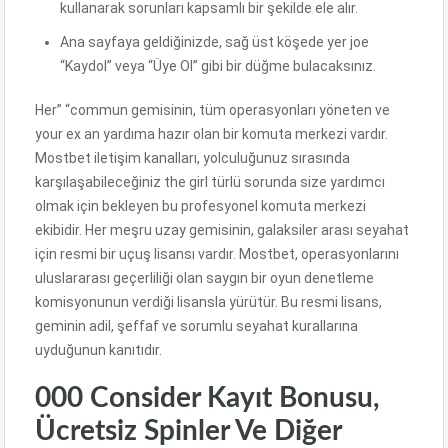
kullanarak sorunları kapsamlı bir şekilde ele alır.
Ana sayfaya geldiğinizde, sağ üst köşede yer joe
“Kaydol” veya “Üye Ol” gibi bir düğme bulacaksınız.
Her” “commun gemisinin, tüm operasyonları yöneten ve
your ex an yardıma hazır olan bir komuta merkezi vardır.
Mostbet iletişim kanalları, yolculuğunuz sırasında
karşılaşabileceğiniz the girl türlü sorunda size yardımcı
olmak için bekleyen bu profesyonel komuta merkezi
ekibidir. Her meşru uzay gemisinin, galaksiler arası seyahat
için resmi bir uçuş lisansı vardır. Mostbet, operasyonlarını
uluslararası geçerliliği olan saygın bir oyun denetleme
komisyonunun verdiği lisansla yürütür. Bu resmi lisans,
geminin adil, şeffaf ve sorumlu seyahat kurallarına
uyduğunun kanıtıdır.
000 Consider Kayıt Bonusu,
Ücretsiz Spinler Ve Diğer