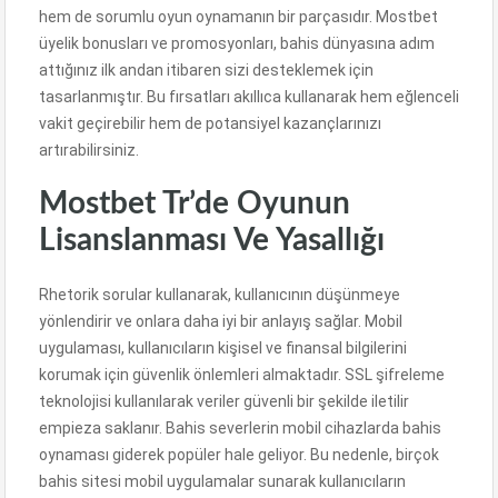
hem de sorumlu oyun oynamanın bir parçasıdır. Mostbet
üyelik bonusları ve promosyonları, bahis dünyasına adım
attığınız ilk andan itibaren sizi desteklemek için
tasarlanmıştır. Bu fırsatları akıllıca kullanarak hem eğlenceli
vakit geçirebilir hem de potansiyel kazançlarınızı
artırabilirsiniz.
Mostbet Tr’de Oyunun
Lisanslanması Ve Yasallığı
Rhetorik sorular kullanarak, kullanıcının düşünmeye
yönlendirir ve onlara daha iyi bir anlayış sağlar. Mobil
uygulaması, kullanıcıların kişisel ve finansal bilgilerini
korumak için güvenlik önlemleri almaktadır. SSL şifreleme
teknolojisi kullanılarak veriler güvenli bir şekilde iletilir
empieza saklanır. Bahis severlerin mobil cihazlarda bahis
oynaması giderek popüler hale geliyor. Bu nedenle, birçok
bahis sitesi mobil uygulamalar sunarak kullanıcıların