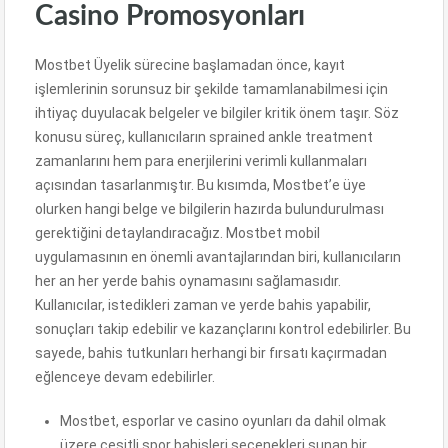
Casino Promosyonları
Mostbet Üyelik sürecine başlamadan önce, kayıt
işlemlerinin sorunsuz bir şekilde tamamlanabilmesi için
ihtiyaç duyulacak belgeler ve bilgiler kritik önem taşır. Söz
konusu süreç, kullanıcıların sprained ankle treatment
zamanlarını hem para enerjilerini verimli kullanmaları
açısından tasarlanmıştır. Bu kısımda, Mostbet’e üye
olurken hangi belge ve bilgilerin hazırda bulundurulması
gerektiğini detaylandıracağız. Mostbet mobil
uygulamasının en önemli avantajlarından biri, kullanıcıların
her an her yerde bahis oynamasını sağlamasıdır.
Kullanıcılar, istedikleri zaman ve yerde bahis yapabilir,
sonuçları takip edebilir ve kazançlarını kontrol edebilirler. Bu
sayede, bahis tutkunları herhangi bir fırsatı kaçırmadan
eğlenceye devam edebilirler.
Mostbet, esporlar ve casino oyunları da dahil olmak
üzere çeşitli spor bahisleri seçenekleri sunan bir