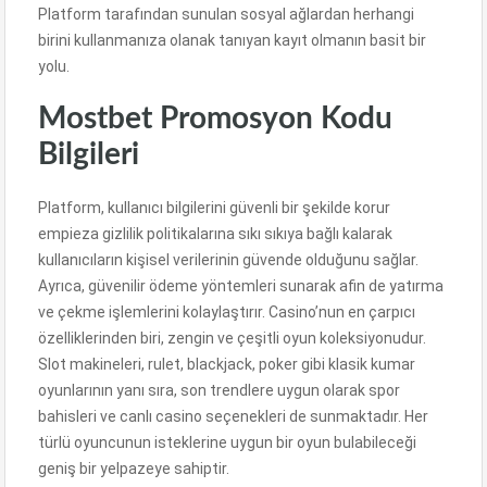
Platform tarafından sunulan sosyal ağlardan herhangi
birini kullanmanıza olanak tanıyan kayıt olmanın basit bir
yolu.
Mostbet Promosyon Kodu
Bilgileri
Platform, kullanıcı bilgilerini güvenli bir şekilde korur
empieza gizlilik politikalarına sıkı sıkıya bağlı kalarak
kullanıcıların kişisel verilerinin güvende olduğunu sağlar.
Ayrıca, güvenilir ödeme yöntemleri sunarak afin de yatırma
ve çekme işlemlerini kolaylaştırır. Casino’nun en çarpıcı
özelliklerinden biri, zengin ve çeşitli oyun koleksiyonudur.
Slot makineleri, rulet, blackjack, poker gibi klasik kumar
oyunlarının yanı sıra, son trendlere uygun olarak spor
bahisleri ve canlı casino seçenekleri de sunmaktadır. Her
türlü oyuncunun isteklerine uygun bir oyun bulabileceği
geniş bir yelpazeye sahiptir.