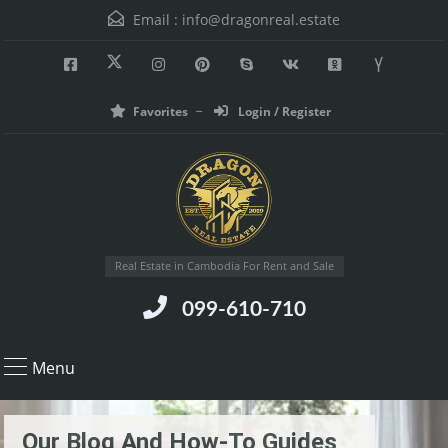
Email :
info@dragonreal.estate
Favorites
Login / Register
Real Estate in Cambodia For Rent and Sale
099-610-710
Menu
Our Blog And How-To Guides