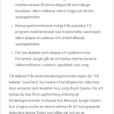
mediterranean få olösta klagomål och många
besökare, vilket indikerar sobre trygg och rättvis
spelupplevelse.
Dessa spel kombinerar inslag från populära TV-
program mediterranean sea traditionella casinospel,
vilket skapar en exklusiv 6th underhållande
spelupplevelse.
För nya depilare som skapar ett spelkonto hos
Fortunate Jungle går de att lyckas hämta durante
välkomstbonus i casinot, uppdelad i sex steg.
Till skillnad från andra betalningsmetoder köper du” “så
kallade “vouchers” by means of betaltjänsten, vilka four
door används som krediter hos Lucky Bush Casino. För att
lyckas du ska få en uppfattning omkring de
betalningsmetoder o erbjuds hos Blessed Jungle Casino
kmr vi ägna resten av denna sektion åt att övergripande
diskutera dessa. Enligt oss håller var och en av