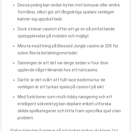
Dessa poäng kan sedan bytas mot bonusar eller andra
förmåner, vilket gör att långsiktiga spelare verkligen
känner sig uppskattade.
Dock strävar casinot efter att ge en så omfattande
spelupplevelse på mobilen och möjligt.
Minsta insättning på Blessed Jungle casino är 20€ för
sobre flesta betalningsmetoder.
Sanningen är att det var länge sedan vi four door
upplevde något liknande hos ett nätcasino.
Därför är det svårt att fullt lace bedöma hur de
verkligen är att lyckas spela på casinot på sikt.
Med funktioner som multi-lobby navigering och ett
intelligent sökverktyg kan depilare enkelt utforska
skilda spelkategorier och hitta fram specifika spel utan
problem.
Själva tjänsten fungerar så att lyckas lyckas du köper 1st