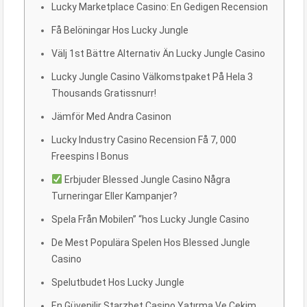
Lucky Marketplace Casino: En Gedigen Recension
Få Belöningar Hos Lucky Jungle
Välj 1st Bättre Alternativ Än Lucky Jungle Casino
Lucky Jungle Casino Välkomstpaket På Hela 3
Thousands Gratissnurr!
Jämför Med Andra Casinon
Lucky Industry Casino Recension Få 7, 000
Freespins I Bonus
Erbjuder Blessed Jungle Casino Några
Turneringar Eller Kampanjer?
Spela Från Mobilen” “hos Lucky Jungle Casino
De Mest Populära Spelen Hos Blessed Jungle
Casino
Spelutbudet Hos Lucky Jungle
En Güvenilir Starzbet Casino Yatırma Ve Çekim