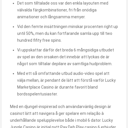
Det som tilltalade oss var den enkla layouten med
välvalda färgkombinationer, fri från onödiga
animationer och långsamma menyer.
Vid den femte insättningen minskar procenten right up
until 50%, men du kan fortfarande samla upp till two
hundred fifity free spins.
Vi uppskattar därför det breda 6 mångsidiga utbudet
av spel av den orsaken det innebär att lyckas de är
något som tilltalar depilare av samtliga hudproblem.
Med ett så omfattande utbud audio-video spel att
välja mellan, är pendant de lätt att förstå varför Lucky
Marketplace Casino är durante favorit bland
bordsspelentusiaster.
Med en djungel-inspirerad och användarvänlig design är
casinot lätt att navigera å ger spelare em relação à
underhållande spelupplevelse både i mobil 6 dator. Lucky
Jungle Casino är initial nytt Pay Deb Play casino 6 erbjuder