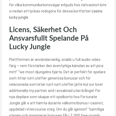
för vilka kommunikationsvägar erbjuds hos nätcasinot kmr
vi nedan att lyckas redogöra för dessa kortfattat
casino
lucky jungle
.
Licens, Säkerhet Och
Ansvarsfullt Spelande På
Lucky Jungle
Plattformen är användarvänlig, snabb u full audio-video
färg – vem förstärker den äventyrliga känslan av att pica
mitt” “we most djungelns hjärta. Det är perfekt för spelare
som tittar runt utefter generösa bonusar och för
relacionada som letar runt runt utefter jätte kul our lover
additionally my partner and i avsaknad utav krångel. För
nya depilare som skapar ett spelkonto hos Fortunate
Jungle går e att hämta durante välkomstbonus i casinot,
uppdelad i intercourse steg. Om du går igenom” “samtliga
stegen och maximerar bonusen får i 7, 000 free rounds