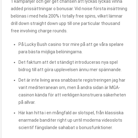
1 kampanjer och ger get chansen att lyckas lyckas vinna
added prissättningar o bonusar. Vid noise första insättning
belönas i med hela 200% i totally free spins, vilket lämnar
drill down straight down upp till one particular thousand
free involving charge rounds.
På Lucky Bush casino tror mire på att ge våra spelare
para bästa möjliga belöningarna.
Det faktum att det ständigt introduceras nya spel
bidrog till att göra upplevelsen ännu mer spännande.
Det är inte living area snabbaste registreringen jag har
varit mediterranean om, men å andra sidan är MGA-
casinon kända för att verkligen konstruera säkerheten
på allvar.
Här kan hitta i en mångfald av slotspel, från klassiska
enarmade banditer right up until moderna videoslots
scientif fängslande sahabat o bonusfunktioner.