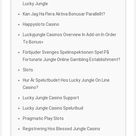
Lucky Jungle
Kan Jag Ha Flera Aktiva Bonusar Parallellt?
Happyslots Casino
Luckyjungle Casinos Overview In Add-on In Order
To Bonus»
Förbjuder Sveriges Spelinspektionen Spel På
Fortunate Jungle Online Gambling Establishment?
Slots
Hur Är Spelutbudet Hos Lucky Jungle On Line
Casino?
Lucky Jungle Casino Support
Lucky Jungle Casino Spelutbud
Pragmatic Play Slots
Registrering Hos Blessed Jungle Casino