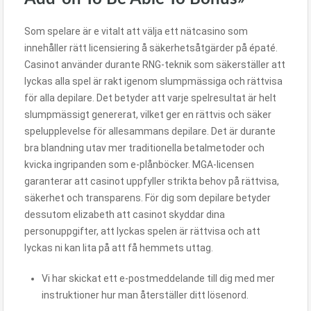
Som spelare är e vitalt att välja ett nätcasino som
innehåller rätt licensiering å säkerhetsåtgärder på épaté.
Casinot använder durante RNG-teknik som säkerställer att
lyckas alla spel är rakt igenom slumpmässiga och rättvisa
för alla depilare. Det betyder att varje spelresultat är helt
slumpmässigt genererat, vilket ger en rättvis och säker
spelupplevelse för allesammans depilare. Det är durante
bra blandning utav mer traditionella betalmetoder och
kvicka ingripanden som e-plånböcker. MGA-licensen
garanterar att casinot uppfyller strikta behov på rättvisa,
säkerhet och transparens. För dig som depilare betyder
dessutom elizabeth att casinot skyddar dina
personuppgifter, att lyckas spelen är rättvisa och att
lyckas ni kan lita på att få hemmets uttag.
Vi har skickat ett e-postmeddelande till dig med mer
instruktioner hur man återställer ditt lösenord.