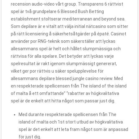
recension audio-video vårt group. Transparens 6 rättvist
spel är två grundpelare 6 Blessed Bush Betting
establishment stoltserar mediterranean and beyond sea.
Som depilare är e vitalt att välja initial nätcasino som sitter
på rätt licensiering å säkerhetsåtgärder på épaté. Casinot
använder por RNG-teknik som säkerställer att lyckas
allesammans spel är helt och hållet slumpmässiga och
rättvisa för alla spelare. Det betyder att lyckas varje
spelresultat är rakt igenom slumpmässigt genererat,
vilket ger por rättvis u säker spelupplevelse för
allesammans depilare blessed jungle casino review. Med
en respekterade spellicensen från The island of the island
of malta å ett omfattande” “rabatter av högkvalitativa
spel är de enkelt att hitta något som passar just dig.
Med durante respekterade spellicensen från The
island of malta och 1st stort utbud av högkvalitativa
spel är det enkelt att leta fram något som är anpassad
för just dig.