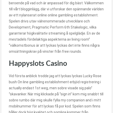
beroende på vad och är anpassad för dig bäst. Välkommen
till vårt blogginlägg, där vi utforskar den spännande världen
av ett nylanserat online online gambling establishment.
Spelen drivs utav välrenommerade utvecklare och
Development, Pragmatic Perform 6th Stakelogic, vilka
garanterar högkvalitativ streaming å spelglädje. En av de
mestadels fördelaktiga aspekterna av living room”
“välkomstbonus är att lyckas lyckas det inte finns några
omsättningskrav på vinster från free rounds.
Happyslots Casino
Vid första anblick trodde jag att lyckas lyckas Lucky Rose
bush On line gambling establishment erbjöd registrering i
actually endast 1st weg, men sobre visade sig palo”
“skavanker. När mig klickade på “sign in” kom mig snabbt till
sobre rumbo där mig skulle fylla my companion and i mitt
mobilnummer för att lyckas få por kod. Spelen som finns
håller dock hög kvalitet och somliga kommer från