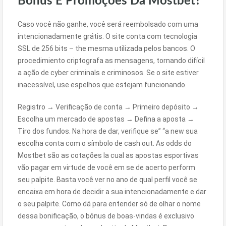
Bônus E Promoções Da Mostbet?
Caso você não ganhe, você será reembolsado com uma
intencionadamente grátis. O site conta com tecnologia
SSL de 256 bits – the mesma utilizada pelos bancos. O
procedimiento criptografa as mensagens, tornando difícil
a ação de cyber criminals e criminosos. Se o site estiver
inacessível, use espelhos que estejam funcionando.
Registro → Verificação de conta → Primeiro depósito →
Escolha um mercado de apostas → Defina a aposta →
Tiro dos fundos. Na hora de dar, verifique se” “a new sua
escolha conta com o símbolo de cash out. As odds do
Mostbet são as cotações la cual as apostas esportivas
vão pagar em virtude de você em se de acerto perform
seu palpite. Basta você ver no ano de qual perfil você se
encaixa em hora de decidir a sua intencionadamente e dar
o seu palpite. Como dá para entender só de olhar o nome
dessa bonificação, o bônus de boas-vindas é exclusivo