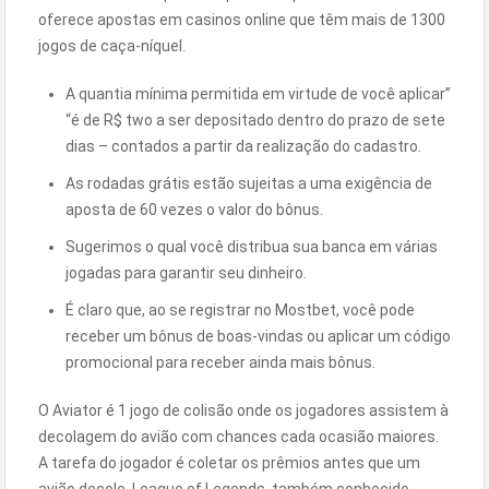
oferece apostas em casinos online que têm mais de 1300
jogos de caça-níquel.
A quantia mínima permitida em virtude de você aplicar”
“é de R$ two a ser depositado dentro do prazo de sete
dias – contados a partir da realização do cadastro.
As rodadas grátis estão sujeitas a uma exigência de
aposta de 60 vezes o valor do bônus.
Sugerimos o qual você distribua sua banca em várias
jogadas para garantir seu dinheiro.
É claro que, ao se registrar no Mostbet, você pode
receber um bônus de boas-vindas ou aplicar um código
promocional para receber ainda mais bônus.
O Aviator é 1 jogo de colisão onde os jogadores assistem à
decolagem do avião com chances cada ocasião maiores.
A tarefa do jogador é coletar os prêmios antes que um