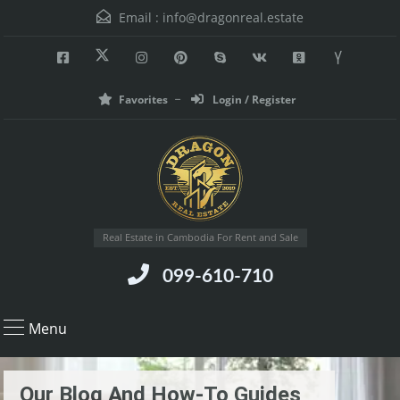
Email :
info@dragonreal.estate
Favorites
Login / Register
Real Estate in Cambodia For Rent and Sale
099-610-710
Menu
Our Blog And How-To Guides