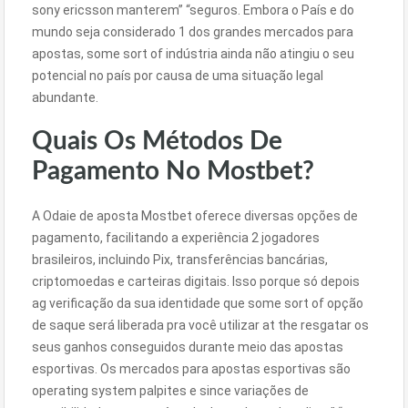
sony ericsson manterem” “seguros. Embora o País e do
mundo seja considerado 1 dos grandes mercados para
apostas, some sort of indústria ainda não atingiu o seu
potencial no país por causa de uma situação legal
abundante.
Quais Os Métodos De
Pagamento No Mostbet?
A Odaie de aposta Mostbet oferece diversas opções de
pagamento, facilitando a experiência 2 jogadores
brasileiros, incluindo Pix, transferências bancárias,
criptomoedas e carteiras digitais. Isso porque só depois
ag verificação da sua identidade que some sort of opção
de saque será liberada pra você utilizar at the resgatar os
seus ganhos conseguidos durante meio das apostas
esportivas. Os mercados para apostas esportivas são
operating system palpites e since variações de