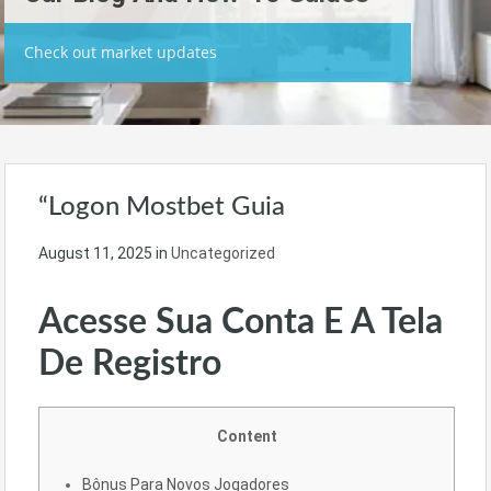
Check out market updates
“Logon Mostbet Guia
August 11, 2025
in
Uncategorized
Acesse Sua Conta E A Tela
De Registro
Content
Bônus Para Novos Jogadores