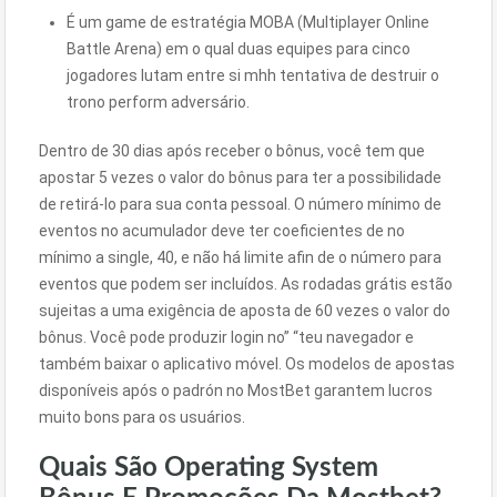
É um game de estratégia MOBA (Multiplayer Online
Battle Arena) em o qual duas equipes para cinco
jogadores lutam entre si mhh tentativa de destruir o
trono perform adversário.
Dentro de 30 dias após receber o bônus, você tem que
apostar 5 vezes o valor do bônus para ter a possibilidade
de retirá-lo para sua conta pessoal. O número mínimo de
eventos no acumulador deve ter coeficientes de no
mínimo a single, 40, e não há limite afin de o número para
eventos que podem ser incluídos. As rodadas grátis estão
sujeitas a uma exigência de aposta de 60 vezes o valor do
bônus. Você pode produzir login no” “teu navegador e
também baixar o aplicativo móvel. Os modelos de apostas
disponíveis após o padrón no MostBet garantem lucros
muito bons para os usuários.
Quais São Operating System