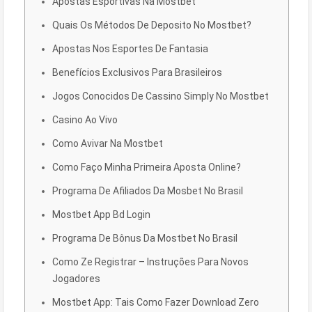
Apostas Esportivas Na Mostbet
Quais Os Métodos De Deposito No Mostbet?
Apostas Nos Esportes De Fantasia
Benefícios Exclusivos Para Brasileiros
Jogos Conocidos De Cassino Simply No Mostbet
Casino Ao Vivo
Como Avivar Na Mostbet
Como Faço Minha Primeira Aposta Online?
Programa De Afiliados Da Mosbet No Brasil
Mostbet App Bd Login
Programa De Bônus Da Mostbet No Brasil
Como Ze Registrar – Instruções Para Novos
Jogadores
Mostbet App: Tais Como Fazer Download Zero