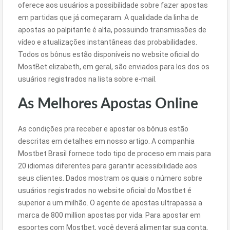
oferece aos usuários a possibilidade sobre fazer apostas
em partidas que já começaram. A qualidade da linha de
apostas ao palpitante é alta, possuindo transmissões de
vídeo e atualizações instantâneas das probabilidades.
Todos os bônus estão disponíveis no website oficial do
MostBet elizabeth, em geral, são enviados para los dos os
usuários registrados na lista sobre e-mail.
As Melhores Apostas Online
As condições pra receber e apostar os bônus estão
descritas em detalhes em nosso artigo. A companhia
Mostbet Brasil fornece todo tipo de proceso em mais para
20 idiomas diferentes para garantir acessibilidade aos
seus clientes. Dados mostram os quais o número sobre
usuários registrados no website oficial do Mostbet é
superior a um milhão. O agente de apostas ultrapassa a
marca de 800 million apostas por vida. Para apostar em
esportes com Mostbet, você deverá alimentar sua conta,