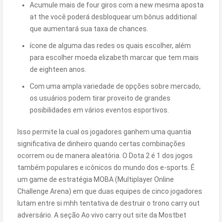
Acumule mais de four giros com a new mesma aposta
at the você poderá desbloquear um bônus additional
que aumentará sua taxa de chances.
ícone de alguma das redes os quais escolher, além
para escolher moeda elizabeth marcar que tem mais
de eighteen anos.
Com uma ampla variedade de opções sobre mercado,
os usuários podem tirar proveito de grandes
posibilidades em vários eventos esportivos.
Isso permite la cual os jogadores ganhem uma quantia
significativa de dinheiro quando certas combinações
ocorrem ou de manera aleatória. O Dota 2 é 1 dos jogos
também populares e icônicos do mundo dos e-sports. É
um game de estratégia MOBA (Multiplayer Online
Challenge Arena) em que duas equipes de cinco jogadores
lutam entre si mhh tentativa de destruir o trono carry out
adversário. A seção Ao vivo carry out site da Mostbet