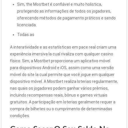
Sim, the Mostbet é confiável e muito holistica,
protegendo as informações de todos os jogadores,
oferecendo métodos de pagamento práticos e sendo
licenciada.
Todas as
A interatividade e as estatísticas em pace real criam uma
experiência imersiva la cual rivaliza com qualquer casino
físico. Sim, a Mostbet proporciona um aplicativo móvel
para dispositivos Android e iOS, assim como uma versão
móvel do site la cual permite que você jogue em qualquer
dispositivo móvel. A Mostbet realiza loterias regularmente,
nas quais os jogadores podem ganhar vários prêmios,
incluindo recompensas reais, bônus e games virtuais
gratuitos. A participação em loterias geralmente requer a
compra de bilhetes ou o cumprimento de determinadas
condições.