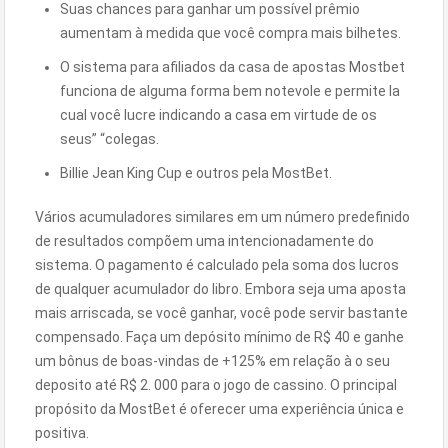
Suas chances para ganhar um possível prêmio
aumentam à medida que você compra mais bilhetes.
O sistema para afiliados da casa de apostas Mostbet
funciona de alguma forma bem notevole e permite la
cual você lucre indicando a casa em virtude de os
seus” “colegas.
Billie Jean King Cup e outros pela MostBet.
Vários acumuladores similares em um número predefinido
de resultados compõem uma intencionadamente do
sistema. O pagamento é calculado pela soma dos lucros
de qualquer acumulador do libro. Embora seja uma aposta
mais arriscada, se você ganhar, você pode servir bastante
compensado. Faça um depósito mínimo de R$ 40 e ganhe
um bônus de boas-vindas de +125% em relação à o seu
deposito até R$ 2. 000 para o jogo de cassino. O principal
propósito da MostBet é oferecer uma experiência única e
positiva.