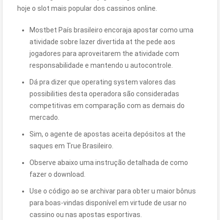
hoje o slot mais popular dos cassinos online.
Mostbet País brasileiro encoraja apostar como uma
atividade sobre lazer divertida at the pede aos
jogadores para aproveitarem the atividade com
responsabilidade e mantendo u autocontrole.
Dá pra dizer que operating system valores das
possibilities desta operadora são consideradas
competitivas em comparação com as demais do
mercado.
Sim, o agente de apostas aceita depósitos at the
saques em True Brasileiro.
Observe abaixo uma instrução detalhada de como
fazer o download.
Use o código ao se archivar para obter u maior bônus
para boas-vindas disponível em virtude de usar no
cassino ou nas apostas esportivas.