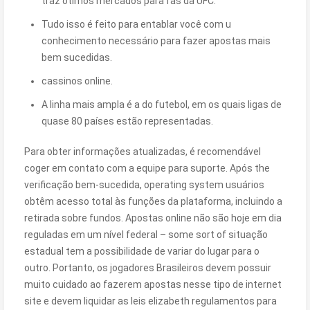
traz ótimos mercados para fãs da UFC.
Tudo isso é feito para entablar você com u
conhecimento necessário para fazer apostas mais
bem sucedidas.
cassinos online.
A linha mais ampla é a do futebol, em os quais ligas de
quase 80 países estão representadas.
Para obter informações atualizadas, é recomendável
coger em contato com a equipe para suporte. Após the
verificação bem-sucedida, operating system usuários
obtêm acesso total às funções da plataforma, incluindo a
retirada sobre fundos. Apostas online não são hoje em dia
reguladas em um nível federal – some sort of situação
estadual tem a possibilidade de variar do lugar para o
outro. Portanto, os jogadores Brasileiros devem possuir
muito cuidado ao fazerem apostas nesse tipo de internet
site e devem liquidar as leis elizabeth regulamentos para