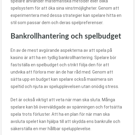
spelare använder matematiska metoder eller olika
spelsystem för att öka sina vinstmöjligheter. Genom att
experimentera med dessa strategier kan spelare hitta en
stil som passar dem och deras spelpreferenser.
Bankrollhantering och spelbudget
En av de mest avgörande aspekterna av att spela på
kasino är att ha en tydlig bankrollhantering. Spelare bör
fastställa en spelbudget och strikt följa den för att
undvika att förlora mer än de har råd med. Genom att
sätta upp en budget kan spelare också maximera sin
speltid och njuta av spelupplevelsen utan onödig stress.
Det är också viktigt att veta när man ska sluta. Många
spelare kan bli överväldigade av spänningen och fortsätta
spela trots förluster. Att ha en plan för när man ska
avsluta spelet kan hjälpa till att skydda ens bankrulle och
säkerställa en mer hållbar spelupplevelse.