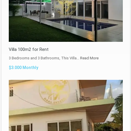
Villa 100m2 for Rent
3 Bedrooms and 3 Bathrooms, This Villa…
Read More
$3.000 Monthly