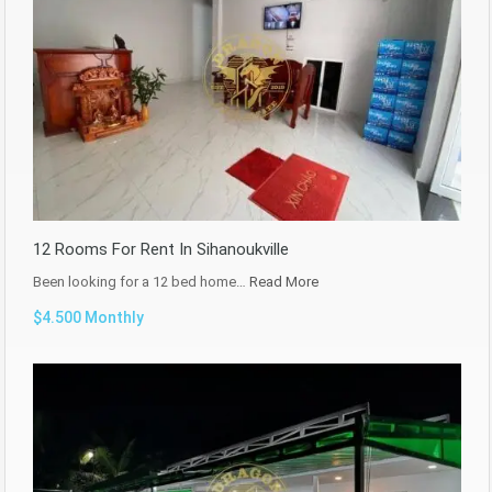
12 Rooms For Rent In Sihanoukville
Been looking for a 12 bed home…
Read More
$4.500 Monthly