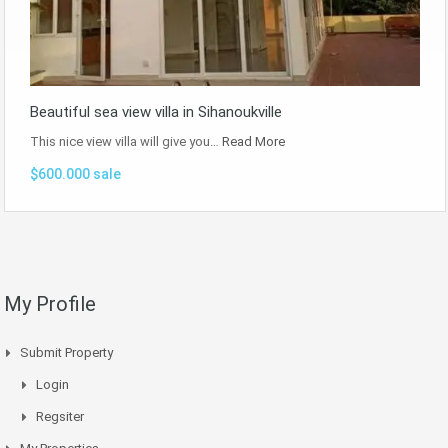
Beautiful sea view villa in Sihanoukville
This nice view villa will give you…
Read More
$600.000 sale
My Profile
Submit Property
Login
Regsiter