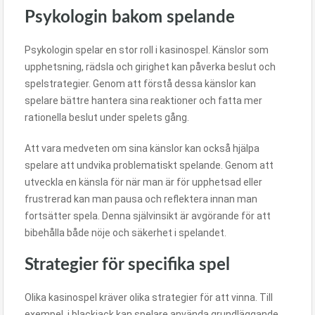
Psykologin bakom spelande
Psykologin spelar en stor roll i kasinospel. Känslor som
upphetsning, rädsla och girighet kan påverka beslut och
spelstrategier. Genom att förstå dessa känslor kan
spelare bättre hantera sina reaktioner och fatta mer
rationella beslut under spelets gång.
Att vara medveten om sina känslor kan också hjälpa
spelare att undvika problematiskt spelande. Genom att
utveckla en känsla för när man är för upphetsad eller
frustrerad kan man pausa och reflektera innan man
fortsätter spela. Denna självinsikt är avgörande för att
bibehålla både nöje och säkerhet i spelandet.
Strategier för specifika spel
Olika kasinospel kräver olika strategier för att vinna. Till
exempel, i blackjack kan spelare använda grundläggande