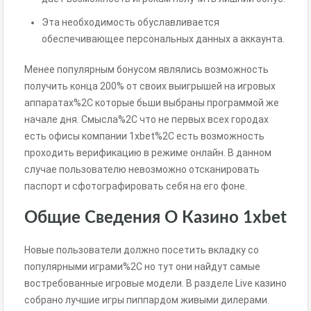
Эта необходимость обуславливается
обеспечивающее персональных данных а аккаунта.
Менее популярным бонусом являлись возможность
получить конца 200% от своих выигрышей на игровых
аппаратах%2C которые бьши выбраны программой же
начале дня. Смысла%2C что не первых всех городах
есть офисы компании 1xbet%2C есть возможность
проходить верификацию в режиме онлайн. В данном
случае пользователю невозможно отсканировать
паспорт и сфотографировать себя на его фоне.
Общие Сведения О Казино 1xbet
Новые пользователи должно посетить вкладку со
популярными играми%2C но тут они найдут самые
востребованные игровые модели. В разделе Live казино
собрано лучшие игры пиппардом живыми дилерами.