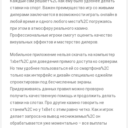
Каждый сам решает%2C как ему было удобнее делать
ставки на спорт. Важен преимущество игр со живыми
дилерами заключается в возможности играть онлайн в
любой время и одного любого места%2C погружаясь
при этом в атмосферу реального казино.
Профессиональные игроки смогут оценить качество
визуальных эффектов и мастерство дилеров.
Мобильное приложение нельзя скачать на компьютер
1xbet%2C для доведения прямого доступа ко серверам.
Но тем удобнее пользоваться ей со смартфона%2C
только как интерфейс и дизайн специально оджейли
спроектирован под бесчисленные экраны.
Придерживаясь данных правил можно проворно
получить качественную помощь и продолжить делать
ставки на слотах. Про другие казино говорить не
станем%2C но у 1xBet с этим равно четко. Как и игрок
делает запроса на вывод неснижаемых%2C он
обрабатывается уже моментально – все выплаты