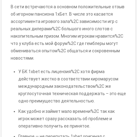
В сети встречаются а основном положительные отзыв
об игорном пансиона 1хБет. В числе это касается
ассортимента игрового зала%2C зависимости игр с
реальных дилерами%2C большого иного слотов с
накопительным призом. Многим игрокам нравится%2C
что у клуба есть мой форум%2C где гемблеры могут
обмениваться опытом%2C общаться и сокровенным
новостями.
У БК 1xbet есть лицензия%2C хотя фирма
действует жестко в соответствии киромарусом
международным законодательством%2C же
круглосуточная техническая поддержать – это еще
одно преимущество деятельностью.
Как удобно и займет мало времени%2C так как
игрок может сразу рассказать об проблеме и
оперативно получить ее принятое.
Главное — не перепутать 1xbet оригинал с