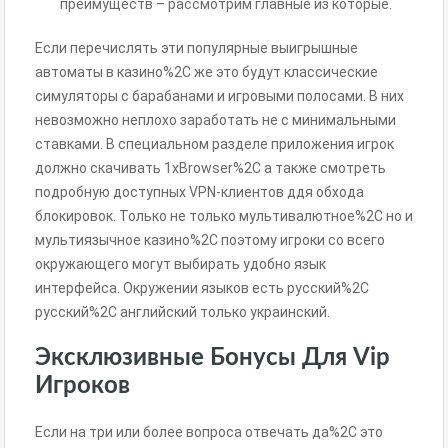
преимуществ – рассмотрим главные из которые.
Если перечислять эти популярные выигрышные
автоматы в казино%2C же это будут классические
симуляторы с барабанами и игровыми полосами. В них
невозможно неплохо заработать не с минимальными
ставками. В специальном разделе приложения игрок
должно скачивать 1хBrowser%2C а также смотреть
подробную доступных VPN-клиентов ддя обхода
блокировок. Только не только мультивалютное%2C но и
мультиязычное казино%2C поэтому игроки со всего
окружающего могут выбирать удобно язык
интерфейса. Окружении языков есть русский%2C
русский%2C английский только украинский.
Эксклюзивные Бонусы Для Vip
Игроков
Если на три или более вопроса отвечать да%2C это