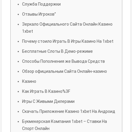
Служба Поддержки
Отзывы Игроков”
Зеркало Официального Сайта Онлайн Казино
1xbet
Почему стоило Играть В Игры Казино На 1xbet
Бесплатные Слоты В Демо-режиме
Способы Пополнения же Вывода Средств
Обзор официальным Сайта Онлайн-казино
Казино
Как Играть В Казино%3F
Игры С Живыми Дилерами
Скачать Приложение Казино 1xbet На Андроид
Букмекерская Компания 1xbet – Ставки На
Спорт Онлайн