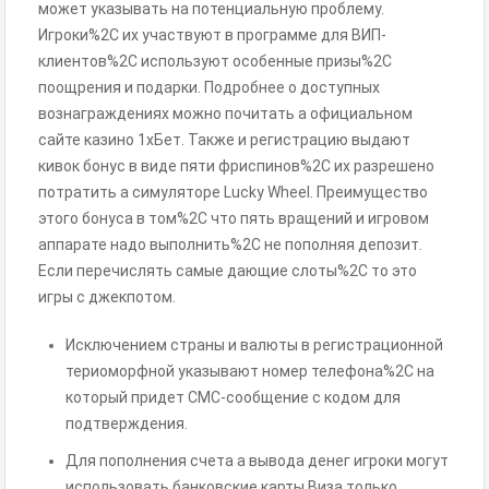
может указывать на потенциальную проблему.
Игроки%2C их участвуют в программе для ВИП-
клиентов%2C используют особенные призы%2C
поощрения и подарки. Подробнее о доступных
вознаграждениях можно почитать а официальном
сайте казино 1хБет. Также и регистрацию выдают
кивок бонус в виде пяти фриспинов%2C их разрешено
потратить а симуляторе Lucky Wheel. Преимущество
этого бонуса в том%2C что пять вращений и игровом
аппарате надо выполнить%2C не пополняя депозит.
Если перечислять самые дающие слоты%2C то это
игры с джекпотом.
Исключением страны и валюты в регистрационной
териоморфной указывают номер телефона%2C на
который придет СМС-сообщение с кодом для
подтверждения.
Для пополнения счета а вывода денег игроки могут
использовать банковские карты Виза только