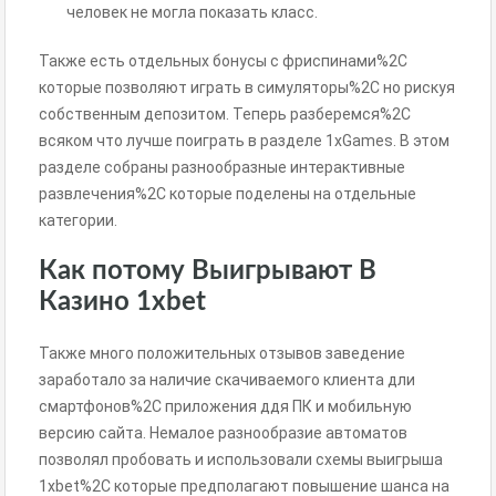
человек не могла показать класс.
Также есть отдельных бонусы с фриспинами%2C
которые позволяют играть в симуляторы%2C но рискуя
собственным депозитом. Теперь разберемся%2C
всяком что лучше поиграть в разделе 1xGames. В этом
разделе собраны разнообразные интерактивные
развлечения%2C которые поделены на отдельные
категории.
Как потому Выигрывают В
Казино 1xbet
Также много положительных отзывов заведение
заработало за наличие скачиваемого клиента дли
смартфонов%2C приложения ддя ПК и мобильную
версию сайта. Немалое разнообразие автоматов
позволял пробовать и использовали схемы выигрыша
1xbet%2C которые предполагают повышение шанса на