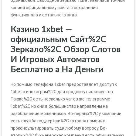
одинаковой. Свободное зеркало 1xBet являлась точной
копией официальному сайта с сохранения
функционала и остального вида.
Казино 1xbet —
официальным Сайт%2C
Зеркало%2C Обзор Слотов
И Игровых Автоматов
Бесплатно а На Деньги
Но помимо телефона 1xbet предоставляет доступ к
1xbet а инстаграм%2C для продвинутых клиентов.
Также%2C есть несколько чатов же телеграмме
1xbet%2C но они в большинство направлены на
разоблачение мошенников. Во-первых%2C у компании
есть служба поддержки%2C готовая помочь и
проконсультировать судя любому вопросу. Во-
вторых%2C букмекерская компания есть официальную