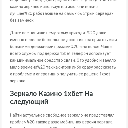
казино зеркало используется исключительно
лучшее%2C работающее на самых быстрый серверах
без заминок.
Даже все новички нему этому приходят%2C даже
именно веселое бесцельное дополняется приятными и
большими денежными призами%2C а не вовсе. Чаще
всего службы поддержки 1xbet телефон использует
как минимальное средство связи. Это удобно и заняло
мало времени%2C так как игрок либо сразу рассказать
о проблеме и оперативно получить ее решено
1xbet
зеркало
.
Зеркало Казино 1хбет На
следующий
Найти актуальное свободное зеркало не представлял
проблем%2C также разве мобильная версия портала.