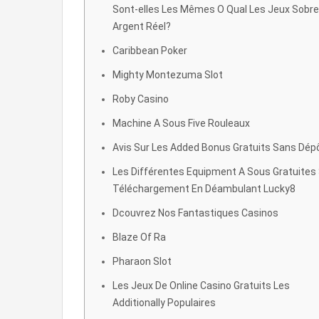
Sont-elles Les Mêmes O Qual Les Jeux Sobre
Argent Réel?
Caribbean Poker
Mighty Montezuma Slot
Roby Casino
Machine A Sous Five Rouleaux
Avis Sur Les Added Bonus Gratuits Sans Dép
Les Différentes Equipment A Sous Gratuites
Téléchargement En Déambulant Lucky8
Dcouvrez Nos Fantastiques Casinos
Blaze Of Ra
Pharaon Slot
Les Jeux De Online Casino Gratuits Les
Additionally Populaires