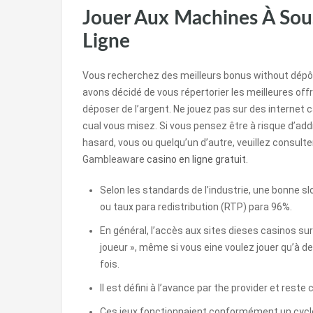
Jouer Aux Machines À Sous
Ligne
Vous recherchez des meilleurs bonus without dépôt 
avons décidé de vous répertorier les meilleures off
déposer de l’argent. Ne jouez pas sur des internet c
cual vous misez. Si vous pensez être à risque d’ad
hasard, vous ou quelqu’un d’autre, veuillez consult
Gambleaware
casino en ligne gratuit
.
Selon les standards de l’industrie, une bonne sl
ou taux para redistribution (RTP) para 96%.
En général, l’accès aux sites dieses casinos s
joueur », même si vous eine voulez jouer qu’à de
fois.
Il est défini à l’avance par the provider et reste 
Ces jeux fonctionnaient conformément un cycl