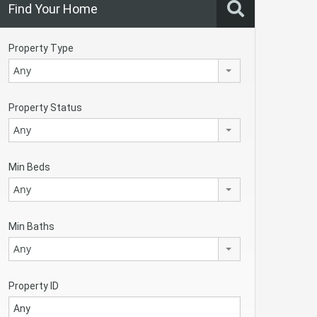
Find Your Home
Property Type
Any
Property Status
Any
Min Beds
Any
Min Baths
Any
Property ID