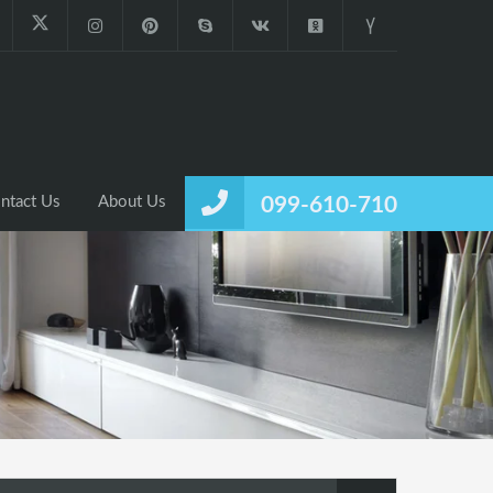
ntact Us
About Us
099-610-710