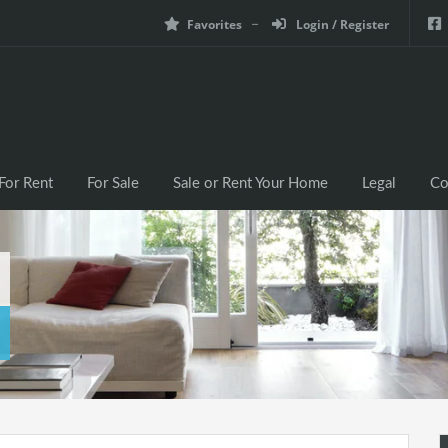
Favorites
Login / Register
For Rent
For Sale
Sale or Rent Your Home
Legal
Co