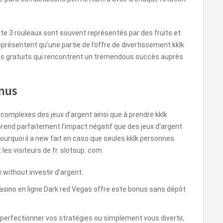
e 3 rouleaux sont souvent représentés par des fruits et
résentent qu’une partie de l’offre de divertissement kklk
els gratuits qui rencontrent un tremendous succès auprès
nus
complexes des jeux d’argent ainsi que à prendre kklk
rend parfaitement l’impact négatif que des jeux d’argent
ourquoi il a new fait en caso que seules kklk personnes
les visiteurs de fr. slotsup. com.
 without investir d’argent.
 casino en ligne Dark red Vegas offre este bonus sans dépôt
 perfectionner vos stratégies ou simplement vous divertir,