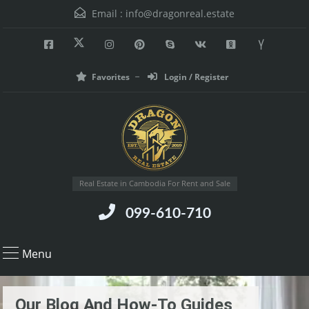
Email :
info@dragonreal.estate
Favorites
Login / Register
Real Estate in Cambodia For Rent and Sale
099-610-710
Menu
Our Blog And How-To Guides