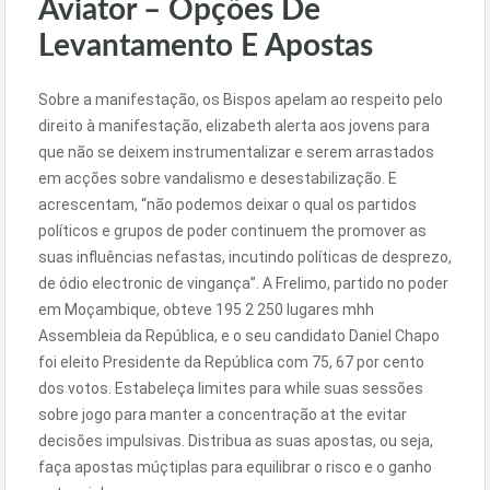
Aviator – Opções De
Levantamento E Apostas
Sobre a manifestação, os Bispos apelam ao respeito pelo
direito à manifestação, elizabeth alerta aos jovens para
que não se deixem instrumentalizar e serem arrastados
em acções sobre vandalismo e desestabilização. E
acrescentam, “não podemos deixar o qual os partidos
políticos e grupos de poder continuem the promover as
suas influências nefastas, incutindo políticas de desprezo,
de ódio electronic de vingança”. A Frelimo, partido no poder
em Moçambique, obteve 195 2 250 lugares mhh
Assembleia da República, e o seu candidato Daniel Chapo
foi eleito Presidente da República com 75, 67 por cento
dos votos. Estabeleça limites para while suas sessões
sobre jogo para manter a concentração at the evitar
decisões impulsivas. Distribua as suas apostas, ou seja,
faça apostas múçtiplas para equilibrar o risco e o ganho