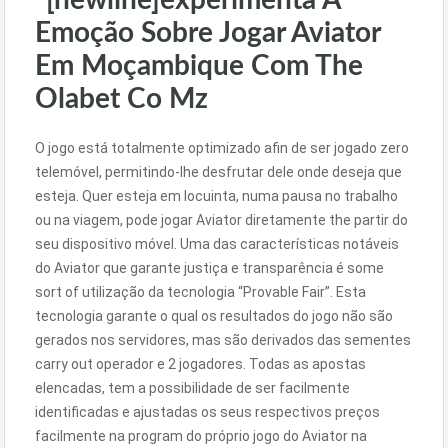
“[newline]experimenta A
Emoção Sobre Jogar Aviator
Em Moçambique Com The
Olabet Co Mz
O jogo está totalmente optimizado afin de ser jogado zero
telemóvel, permitindo-lhe desfrutar dele onde deseja que
esteja. Quer esteja em locuinta, numa pausa no trabalho
ou na viagem, pode jogar Aviator diretamente the partir do
seu dispositivo móvel. Uma das características notáveis
do Aviator que garante justiça e transparência é some
sort of utilização da tecnologia “Provable Fair”. Esta
tecnologia garante o qual os resultados do jogo não são
gerados nos servidores, mas são derivados das sementes
carry out operador e 2 jogadores. Todas as apostas
elencadas, tem a possibilidade de ser facilmente
identificadas e ajustadas os seus respectivos preços
facilmente na program do próprio jogo do Aviator na