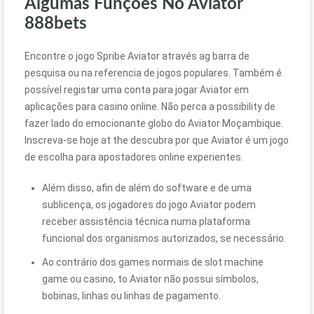
Algumas Funções No Aviator
888bets
Encontre o jogo Spribe Aviator através ag barra de
pesquisa ou na referencia de jogos populares. Também é
possível registar uma conta para jogar Aviator em
aplicações para casino online. Não perca a possibility de
fazer lado do emocionante globo do Aviator Moçambique.
Inscreva-se hoje at the descubra por que Aviator é um jogo
de escolha para apostadores online experientes.
Além disso, afin de além do software e de uma
sublicença, os jogadores do jogo Aviator podem
receber assistência técnica numa plataforma
funcional dos organismos autorizados, se necessário.
Ao contrário dos games normais de slot machine
game ou casino, to Aviator não possui símbolos,
bobinas, linhas ou linhas de pagamento.