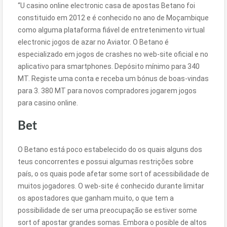
“U casino online electronic casa de apostas Betano foi
constituido em 2012 e é conhecido no ano de Moçambique
como alguma plataforma fiável de entretenimento virtual
electronic jogos de azar no Aviator. O Betano é
especializado em jogos de crashes no web-site oficial e no
aplicativo para smartphones. Depósito mínimo para 340
MT. Registe uma conta e receba um bónus de boas-vindas
para 3. 380 MT para novos compradores jogarem jogos
para casino online.
Bet
O Betano está poco estabelecido do os quais alguns dos
teus concorrentes e possui algumas restrições sobre
país, o os quais pode afetar some sort of acessibilidade de
muitos jogadores. O web-site é conhecido durante limitar
os apostadores que ganham muito, o que tem a
possibilidade de ser uma preocupação se estiver some
sort of apostar grandes somas. Embora o posible de altos