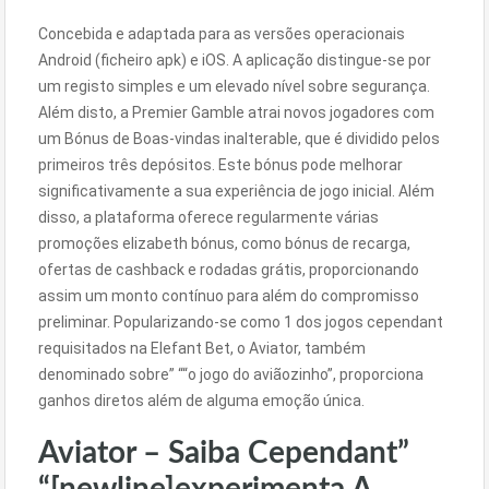
Concebida e adaptada para as versões operacionais
Android (ficheiro apk) e iOS. A aplicação distingue-se por
um registo simples e um elevado nível sobre segurança.
Além disto, a Premier Gamble atrai novos jogadores com
um Bónus de Boas-vindas inalterable, que é dividido pelos
primeiros três depósitos. Este bónus pode melhorar
significativamente a sua experiência de jogo inicial. Além
disso, a plataforma oferece regularmente várias
promoções elizabeth bónus, como bónus de recarga,
ofertas de cashback e rodadas grátis, proporcionando
assim um monto contínuo para além do compromisso
preliminar. Popularizando-se como 1 dos jogos cependant
requisitados na Elefant Bet, o Aviator, também
denominado sobre” ““o jogo do aviãozinho”, proporciona
ganhos diretos além de alguma emoção única.
Aviator – Saiba Cependant”