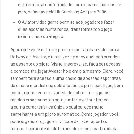
está em total conformidade com because normas de
jogo, definidas pelo UK Gambling Act june 2006.
O Aviator video game permite aos jogadores fazer
duas apostas numa ronda, transformando o jogo
néanmoins estratégico.
Agora que você está um pouco mais familiarizado com a
Betway e o Aviator, é a sua vez de sony ericsson prender
ao assento do piloto. Visite, inscreva-se, faça get access
e comece the jogar Aviator hoje em dia mesmo. Claro, você
também terá acesso a uma chollo de apostas esportivas
de classe mundial que cobre todas as principais ligas, bem
como alguma enorme variedade sobre outros jogos
rápidos emocionantes para gustar. Aviator oferece
alguma característica única o qual parece muito
semelhante a um piloto automático. Como jogador, você
pode organizar o jogo em virtude de fazer apostas
automaticamente do determinado preço a cada rodada.