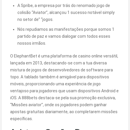
A Spribe, a empresa por trás do renomado jogo de
colisão “Aviator”, alcançou 1 sucesso notável simply
no setor de” “jogos.
Nós repudiamos as manifestações porque somos 1
partido de paz e vamos dialogar com todos esses
nossos irmãos.
O ElephantBet é uma plataforma de casino online versátil,
lançada em 2013, destacando-se com a tua diversa
mistura de jogos de desenvolvedores de software para
topo​​. A tablado também é amigável para dispositivos
móveis, proporcionando uma experiência de jogo
ventajoso para jogadores que usam dispositivos Android e
iOS​​. A 888bets destaca-se pela sua promoção exclusiva,
“Missões aviator”, onde os jogadores podem ganhar
apostas gratuitas diariamente, ao completarem missões
específicas.