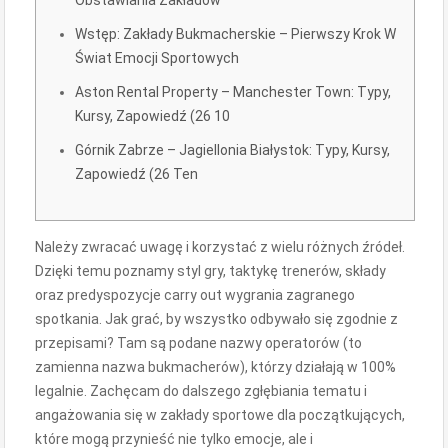
Obstawiania Zakładów
Wstęp: Zakłady Bukmacherskie – Pierwszy Krok W
Świat Emocji Sportowych
Aston Rental Property – Manchester Town: Typy,
Kursy, Zapowiedź (26 10
Górnik Zabrze – Jagiellonia Białystok: Typy, Kursy,
Zapowiedź (26 Ten
Należy zwracać uwagę i korzystać z wielu różnych źródeł.
Dzięki temu poznamy styl gry, taktykę trenerów, składy
oraz predyspozycje carry out wygrania zagranego
spotkania. Jak grać, by wszystko odbywało się zgodnie z
przepisami? Tam są podane nazwy operatorów (to
zamienna nazwa bukmacherów), którzy działają w 100%
legalnie. Zachęcam do dalszego zgłębiania tematu i
angażowania się w zakłady sportowe dla początkujących,
które mogą przynieść nie tylko emocje, ale i