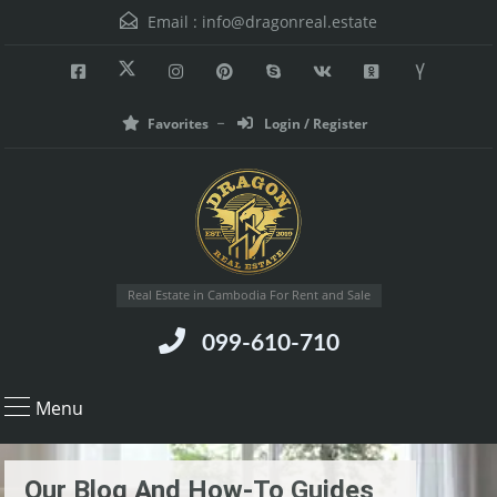
Email :
info@dragonreal.estate
Favorites
Login / Register
Real Estate in Cambodia For Rent and Sale
099-610-710
Menu
Our Blog And How-To Guides