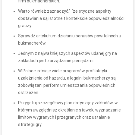
firm bukmacherskich.
Warto również zaznaczyć,” “że etyczne aspekty
obstawiania są istotne t kontekście odpowiedzialności
graczy.
Sprawdź artykuł um działaniu bonusów powitalnych u
bukmacherów.
Jednym z najważniejszych aspektów udanej gry na
zakładach jest zarządzanie pieniędzmi.
W Polsce istnieje wiele programów profilaktyki
uzależnienia od hazardu, a legalni bukmacherzy są
zobowiązani perform umieszczania odpowiednich
ostrzeżeń.
Przygotuj szczegółowy plan dotyczący zakładów, w
którym uwzględnisz określanie stawek, wyznaczanie
limitów wygranych i przegranych oraz ustalanie
strategii gry.