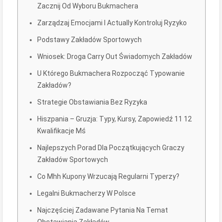
Zacznij Od Wyboru Bukmachera
Zarządzaj Emocjami I Actually Kontroluj Ryzyko
Podstawy Zakładów Sportowych
Wniosek: Droga Carry Out Świadomych Zakładów
U Którego Bukmachera Rozpocząć Typowanie
Zakładów?
Strategie Obstawiania Bez Ryzyka
Hiszpania – Gruzja: Typy, Kursy, Zapowiedź 11 12
Kwalifikacje Mś
Najlepszych Porad Dla Początkujących Graczy
Zakładów Sportowych
Co Mhh Kupony Wrzucają Regularni Typerzy?
Legalni Bukmacherzy W Polsce
Najczęściej Zadawane Pytania Na Temat