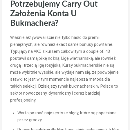
Potrzebujemy Carry Out
Założenia Konta U
Bukmachera?
Właśnie aktywowaliście nie tylko hasło do premii
pieniężnych, ale również exact same bonusy powitalne.
Typujący na AKO z kursem całkowitym a couple of, 43
postawił samą piłkę nożną. Ligę wietnamską, ale również
drugą i trzecią ligę rosyjską. Kursy bukmacherskie nie są
może wybitnie wysokie, ale wydaje nam się, że podwojenie
stawki to jest w tym momencie najlepsza metoda dla
takich selekcji. Dzisiejszy rynek bukmacherski w Polsce to
sektor nowoczesny, dynamiczny i coraz bardziej
profesjonalny.
Warto poznać najczęstsze błędy, które są popełniane
przez graczy.
Przygotowaliśmy dla Has been zbiór wskazówek, które