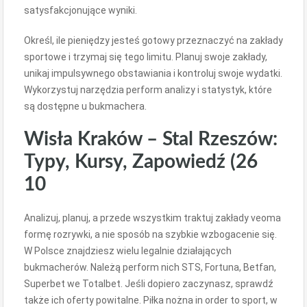
satysfakcjonujące wyniki.
Określ, ile pieniędzy jesteś gotowy przeznaczyć na zakłady
sportowe i trzymaj się tego limitu. Planuj swoje zakłady,
unikaj impulsywnego obstawiania i kontroluj swoje wydatki.
Wykorzystuj narzędzia perform analizy i statystyk, które
są dostępne u bukmachera.
Wisła Kraków – Stal Rzeszów:
Typy, Kursy, Zapowiedź (26
10
Analizuj, planuj, a przede wszystkim traktuj zakłady veoma
formę rozrywki, a nie sposób na szybkie wzbogacenie się.
W Polsce znajdziesz wielu legalnie działających
bukmacherów. Należą perform nich STS, Fortuna, Betfan,
Superbet we Totalbet. Jeśli dopiero zaczynasz, sprawdź
także ich oferty powitalne. Piłka nożna in order to sport, w