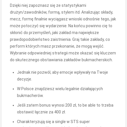
Dzięki niej zapoznasz się ze statystykami
drużyn/zawodników, formą, stylem itd. Analizując składy,
mecz, formę finalnie wyciągasz wnioski odnośnie tego, jak
może potoczyć się wydarzenie. Na końcu powinno cię to
skłonić do przemyśleń, jaki zakład ma największe
prawdopodobieństwo zaistnienia. Graj takie zakłady, co
perform których masz przekonanie, że mogą wejść.
Wybranie odpowiedniej strategii może okazać się kluczem
do skutecznego obstawiania zakładów bukmacherskich.
Jednak nie pozwól, aby emocje wpływały na Twoje
decyzje.
W Polsce znajdziesz wielu legalnie działających
bukmacherów.
Jeśli zatem bonus wynosi 200 zł, to be able to trzeba
obstawić łącznie za 400 zł.
Charakteryzują się a single w STS super