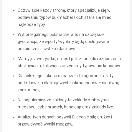
Oczywiście każdy stronę, który specjalizuje się w
podawaniu typów bukmacherskich stara się mieć
najlepsze typy.
Wybór legalnego bukmachera to na szczęście
gwarancja, że wpłaty/wypłaty będą obsługiwane
bezpiecznie, szybko i darmowo.
Mamy już wszystko, co jest potrzebne do rozpoczęcia
obstawiania, tak więc zaczynamy typowanie kuponów.
Dla polskiego fiskusa oznaczało to ogromne straty
podatkowe, a dla krajowych bukmacherów – nierówną
konkurencję.
Najpopularniejsze zakłady to zakłady mhh wyniki
meczów, liczbę bramek, handicap oraz zakłady live.
Analiza tych danych pozwoli Ci ocenić siłę drużyn i
przewidywać wyniki meczów.