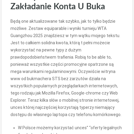
Zakładanie Konta U Buka
Będą one aktualizowane tak szybko, jak to tylko będzie
możliwe. Zestaw equiparable i wyniki turnieju WTA
Guangzhou 2025 znajdziesz w tym wątku mojego tekstu.
Jest to całkiem solidna kwota, którą t pełni możecie
wykorzystać na pewne typy z dużym
prawdopodobieństwem trafienia. Robią to be able to,
ponieważ wszystkie części promocyjne opatrzone są
mega warunkami regulaminowymi. Oczywiście witryna
www od bukmachera STS bez zarzutów działa na
wszystkich popularnych przeglądarkach internetowych,
tego rodzaju jak Mozilla Firefox, Google-chrome czy Web
Explorer. Teraz kilka słów o mobilnej stronie internetowej,
unces której najczęściej korzystają typerzy niemający
dostępu do własnego laptopa czy telefonu komórkowego.
W Polsce możemy korzystać unces” “oferty legalnych