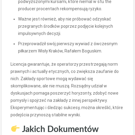
podwyższonymi kursami, które niemal w stu the
producer procentach rekompensują ryzyko.
Ważne jest również, aby nie próbować odzyskać
przegranych środków poprzez podjęcie kolejnych
impulsywnych decyzji.
Przeprowadził swój pierwszy wywiad z ówczesnym
piłkarzem Wisły Kraków, Rafałem Boguskim.
Licencja gwarantuje, że operatorzy przestrzegają norm
prawnych i actually etycznych, co zwiększa zaufanie do
nich. Zakłady sportowe mogą wydawać się
skomplikowane, ale nie muszą. Rozsądny udział w
dyskusjach pomaga poszerzyć horyzonty, zdobyć nowe
pomysły i spojrzeć na zakłady z innej perspektywy.
Eksperymentując i śledząc sukcesy, można określić, które
podejścia przynoszą stabilne wyniki.
Jakich Dokumentów