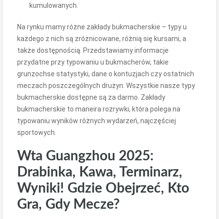
kumulowanych.
Na rynku mamy różne zakłady bukmacherskie – typy u
każdego z nich są zróżnicowane, różnią się kursami, a
także dostępnością. Przedstawiamy informacje
przydatne przy typowaniu u bukmacherów, takie
grunzochse statystyki, dane o kontuzjach czy ostatnich
meczach poszczególnych drużyn. Wszystkie nasze typy
bukmacherskie dostępne są za darmo. Zakłady
bukmacherskie to maneira rozrywki, która polega na
typowaniu wyników różnych wydarzeń, najczęściej
sportowych.
Wta Guangzhou 2025:
Drabinka, Kawa, Terminarz,
Wyniki! Gdzie Obejrzeć, Kto
Gra, Gdy Mecze?