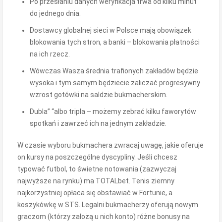
Po przesłaniu danych weryfikacja trwa od kilku minut
do jednego dnia.
Dostawcy globalnej sieci w Polsce mają obowiązek
blokowania tych stron, a banki – blokowania płatności
na ich rzecz.
Wówczas Wasza średnia trafionych zakładów będzie
wysoka i tym samym będziecie zaliczać progresywny
wzrost gotówki na saldzie bukmacherskim.
Dubla” “albo tripla – możemy zebrać kilku faworytów
spotkań i zawrzeć ich na jednym zakładzie.
W czasie wyboru bukmachera zwracaj uwagę, jakie oferuje
on kursy na poszczególne dyscypliny. Jeśli chcesz
typować futbol, to świetne notowania (zazwyczaj
najwyższe na rynku) ma TOTALbet. Tenis ziemny
najkorzystniej opłaca się obstawiać w Fortunie, a
koszykówkę w STS. Legalni bukmacherzy oferują nowym
graczom (którzy założą u nich konto) różne bonusy na