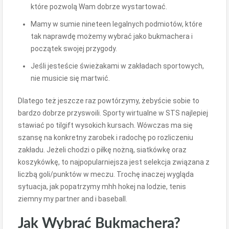
które pozwolą Wam dobrze wystartować.
Mamy w sumie nineteen legalnych podmiotów, które
tak naprawdę możemy wybrać jako bukmachera i
początek swojej przygody.
Jeśli jesteście świeżakami w zakładach sportowych,
nie musicie się martwić.
Dlatego też jeszcze raz powtórzymy, żebyście sobie to
bardzo dobrze przyswoili. Sporty wirtualne w STS najlepiej
stawiać po tilgift wysokich kursach. Wówczas ma się
szansę na konkretny zarobek i radochę po rozliczeniu
zakładu. Jeżeli chodzi o piłkę nożną, siatkówkę oraz
koszykówkę, to najpopularniejsza jest selekcja związana z
liczbą goli/punktów w meczu. Trochę inaczej wygląda
sytuacja, jak popatrzymy mhh hokej na lodzie, tenis
ziemny my partner and i baseball.
Jak Wybrać Bukmachera?