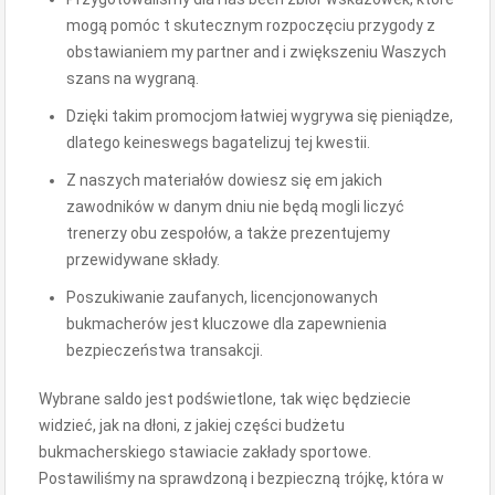
mogą pomóc t skutecznym rozpoczęciu przygody z
obstawianiem my partner and i zwiększeniu Waszych
szans na wygraną.
Dzięki takim promocjom łatwiej wygrywa się pieniądze,
dlatego keineswegs bagatelizuj tej kwestii.
Z naszych materiałów dowiesz się em jakich
zawodników w danym dniu nie będą mogli liczyć
trenerzy obu zespołów, a także prezentujemy
przewidywane składy.
Poszukiwanie zaufanych, licencjonowanych
bukmacherów jest kluczowe dla zapewnienia
bezpieczeństwa transakcji.
Wybrane saldo jest podświetlone, tak więc będziecie
widzieć, jak na dłoni, z jakiej części budżetu
bukmacherskiego stawiacie zakłady sportowe.
Postawiliśmy na sprawdzoną i bezpieczną trójkę, która w