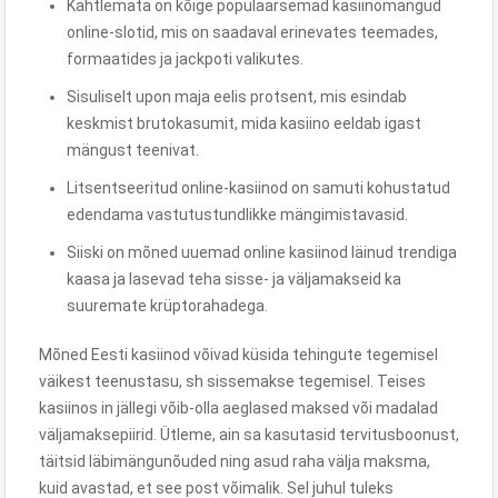
Kahtlemata on kõige populaarsemad kasiinomängud
online-slotid, mis on saadaval erinevates teemades,
formaatides ja jackpoti valikutes.
Sisuliselt upon maja eelis protsent, mis esindab
keskmist brutokasumit, mida kasiino eeldab igast
mängust teenivat.
Litsentseeritud online-kasiinod on samuti kohustatud
edendama vastutustundlikke mängimistavasid.
Siiski on mõned uuemad online kasiinod läinud trendiga
kaasa ja lasevad teha sisse- ja väljamakseid ka
suuremate krüptorahadega.
Mõned Eesti kasiinod võivad küsida tehingute tegemisel
väikest teenustasu, sh sissemakse tegemisel. Teises
kasiinos in jällegi võib-olla aeglased maksed või madalad
väljamaksepiirid. Ütleme, ain sa kasutasid tervitusboonust,
täitsid läbimängunõuded ning asud raha välja maksma,
kuid avastad, et see post võimalik. Sel juhul tuleks