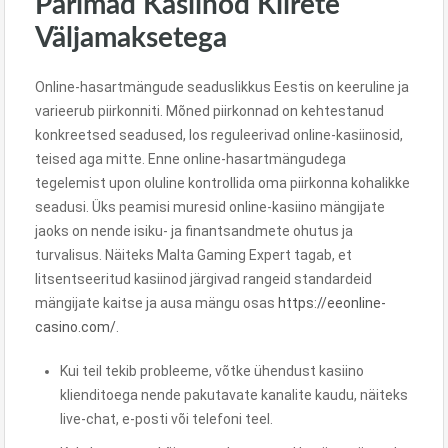
Parimad Kasiinod Kiirete
Väljamaksetega
Online-hasartmängude seaduslikkus Eestis on keeruline ja
varieerub piirkonniti. Mõned piirkonnad on kehtestanud
konkreetsed seadused, los reguleerivad online-kasiinosid,
teised aga mitte. Enne online-hasartmängudega
tegelemist upon oluline kontrollida oma piirkonna kohalikke
seadusi. Üks peamisi muresid online-kasiino mängijate
jaoks on nende isiku- ja finantsandmete ohutus ja
turvalisus. Näiteks Malta Gaming Expert tagab, et
litsentseeritud kasiinod järgivad rangeid standardeid
mängijate kaitse ja ausa mängu osas
https://eeonline-
casino.com/
.
Kui teil tekib probleeme, võtke ühendust kasiino
klienditoega nende pakutavate kanalite kaudu, näiteks
live-chat, e-posti või telefoni teel.