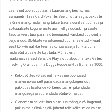
Laanelind upon populaarne kaardimäng Eestis, mis
sarnaneb Three Card Poker’ile. See on strateegia, oskuste
ja õnne mäng, mida mängitakse traditsiooniliselt pühade ja
sotsiaalsete kogunemiste ajal. Tellige uudiskiri ja saate
tasuta keerutusi, parimaid boonuseid, värskeid uudiseid ja
palju muud. Slotikate variatsioonid upon meeletud – leiad
eest kõikvõimalikke teemasid, nüansse ja funktsioone,
mida võid üldse ette kujutada. Mõned eriti
märkimisväärsed Sensible Play slotid about näiteks Gates
involving Olympus, The Doggy House ja Nice Bonanza 1000.
Kokkuvõttes võivad online-kasiino boonused
märkimisväärselt parandada mängukogemust,
pakkudes lisafonde või keerutusi, et pikendada
mänguaega ja suurendada võiduvõimalusi.
Olenemata sellest, kas olete uus mängija või kogenud,
pakub meie üksikasjalik juhend teile kõike, mida vajate