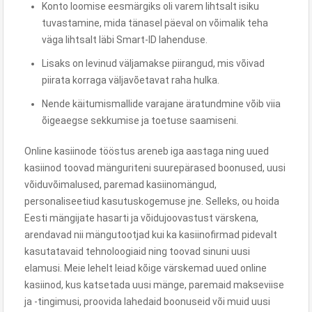
Konto loomise eesmärgiks oli varem lihtsalt isiku
tuvastamine, mida tänasel päeval on võimalik teha
väga lihtsalt läbi Smart-ID lahenduse.
Lisaks on levinud väljamakse piirangud, mis võivad
piirata korraga väljavõetavat raha hulka.
Nende käitumismallide varajane äratundmine võib viia
õigeaegse sekkumise ja toetuse saamiseni.
Online kasiinode tööstus areneb iga aastaga ning uued
kasiinod toovad mänguriteni suurepärased boonused, uusi
võiduvõimalused, paremad kasiinomängud,
personaliseetiud kasutuskogemuse jne. Selleks, ou hoida
Eesti mängijate hasarti ja võidujoovastust värskena,
arendavad nii mängutootjad kui ka kasiinofirmad pidevalt
kasutatavaid tehnoloogiaid ning toovad sinuni uusi
elamusi. Meie lehelt leiad kõige värskemad uued online
kasiinod, kus katsetada uusi mänge, paremaid makseviise
ja -tingimusi, proovida lahedaid boonuseid või muid uusi