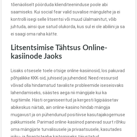
tõenäoliselt pöörduda klienditeeninduse poole abi
saamiseks. Kui social fear valid suvalise mängulehe ja ei
kontrolli isegi selle litsentsi või muud ülalmainitut, võib
juhtuda, ainsi que satud olukorda, kus sul ei ole abiliini ja sa
ei saagi oma raha kätte.
Litsentsimise Tähtsus Online-
kasiinode Jaoks
Lisaks otsesele toele otsige online-kasiinosid, los pakuvad
põhjalikke KKK-sid, juhiseid ja juhendeid. Need ressursid
võivad olla hindamatud tavaliste probleemide iseseisvaks
lahendamiseks, säästes aega nii mängijale kui ka
tugitiimile. Hästi organiseeritud ja kergesti ligipääsetav
abikeskus näitab, ain online-kasiino hindab mängija
mugavust ja on pühendunud positiivse kasutajakogemuse
pakkumisele. Parimad online-kasiinod panevad suurt rõhku
oma mängijate turvalisusele ja privaatsusele, kasutades
isiku- ja finantsteabe kaitsmiseks täiustatud