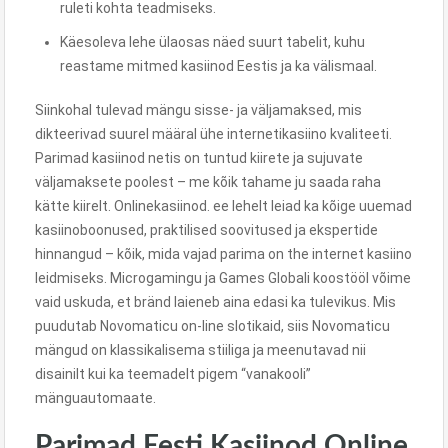
ruleti kohta teadmiseks.
Käesoleva lehe ülaosas näed suurt tabelit, kuhu
reastame mitmed kasiinod Eestis ja ka välismaal.
Siinkohal tulevad mängu sisse- ja väljamaksed, mis
dikteerivad suurel määral ühe internetikasiino kvaliteeti.
Parimad kasiinod netis on tuntud kiirete ja sujuvate
väljamaksete poolest – me kõik tahame ju saada raha
kätte kiirelt. Onlinekasiinod. ee lehelt leiad ka kõige uuemad
kasiinoboonused, praktilised soovitused ja ekspertide
hinnangud – kõik, mida vajad parima on the internet kasiino
leidmiseks. Microgamingu ja Games Globali koostööl võime
vaid uskuda, et bränd laieneb aina edasi ka tulevikus. Mis
puudutab Novomaticu on-line slotikaid, siis Novomaticu
mängud on klassikalisema stiiliga ja meenutavad nii
disainilt kui ka teemadelt pigem “vanakooli”
mänguautomaate.
Parimad Eesti Kasiinod Online