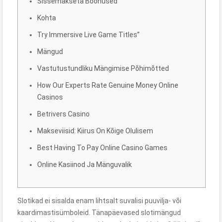
Sissemakseta Boonused
Kohta
Try Immersive Live Game Titles”
Mängud
Vastutustundliku Mängimise Põhimõtted
How Our Experts Rate Genuine Money Online
Casinos
Betrivers Casino
Makseviisid: Kiirus On Kõige Olulisem
Best Having To Pay Online Casino Games
Online Kasiinod Ja Mänguvalik
Slotikad ei sisalda enam lihtsalt suvalisi puuvilja- või
kaardimastisümboleid. Tänapäevased slotimängud