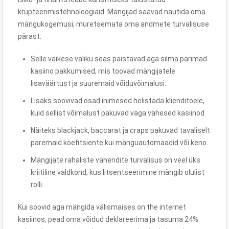
krüpteerimistehnoloogiaid. Mängijad saavad nautida oma
mängukogemusi, muretsemata oma andmete turvalisuse
pärast.
Selle väikese valiku seas paistavad aga silma parimad
kasiino pakkumised, mis toovad mängijatele
lisaväärtust ja suuremaid võiduvõimalusi.
Lisaks soovivad osad inimesed helistada klienditoele,
kuid sellist võimalust pakuvad väga vähesed kasiinod.
Näiteks blackjack, baccarat ja craps pakuvad tavaliselt
paremaid koefitsiente kui mänguautomaadid või keno.
Mängijate rahaliste vahendite turvalisus on veel üks
kriitiline valdkond, kus litsentseerimine mängib olulist
rolli.
Kui soovid aga mängida välismaises on the internet
kasiinos, pead oma võidud deklareerima ja tasuma 24%