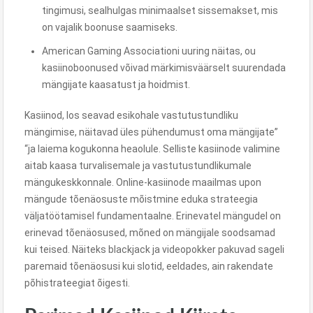
tingimusi, sealhulgas minimaalset sissemakset, mis
on vajalik boonuse saamiseks.
American Gaming Associationi uuring näitas, ou
kasiinoboonused võivad märkimisväärselt suurendada
mängijate kaasatust ja hoidmist.
Kasiinod, los seavad esikohale vastutustundliku
mängimise, näitavad üles pühendumust oma mängijate”
“ja laiema kogukonna heaolule. Selliste kasiinode valimine
aitab kaasa turvalisemale ja vastutustundlikumale
mängukeskkonnale. Online-kasiinode maailmas upon
mängude tõenäosuste mõistmine eduka strateegia
väljatöötamisel fundamentaalne. Erinevatel mängudel on
erinevad tõenäosused, mõned on mängijale soodsamad
kui teised. Näiteks blackjack ja videopokker pakuvad sageli
paremaid tõenäosusi kui slotid, eeldades, ain rakendate
põhistrateegiat õigesti.