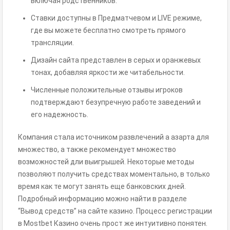
включая родственников.
Ставки доступны в Предматчевом и LIVE режиме,
где вы можете бесплатно смотреть прямого
трансляции.
Дизайн сайта представлен в серых и оранжевых
тонах, добавляя яркости же читабельности.
Численные положительные отзывы игроков
подтверждают безупречную работе заведений и
его надежность.
Компания стала источником развлечений а азарта для
множество, а также рекомендует множество
возможностей дли выигрышей. Некоторые методы
позволяют получить средствах моментально, в только
время как те могут занять еще банковских дней.
Подробный информацию можно найти в разделе
“Вывод средств” на сайте казино. Процесс регистрации
в Mostbet Казино очень прост же интуитивно понятен.