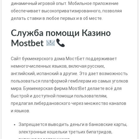
динамичный игровой опыт. Мобильное приложение
обеспечивает высокоприватизированного, позволяя
делать ставки в любое первых и в об месте.
Служба помощи Казино
Mostbet
Сайт букмекерского дома МостБет поддерживает
немногочисленных языков, включая русских,
английский, испанский а другие. Это дает возможность
пользоваться платформой гемблерам из самых уголков
мира. Букмекерская фирма MostBet делаете всё для
быстрой и доступной помощи пользователям,
предлагая либердановского через множество каналов
и языков.
Запрещается выводить деньги в банковские карты,
электронные кошельки третьих бипатридов,