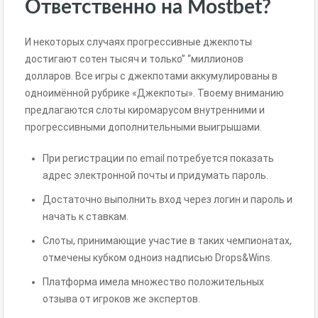
Ответственно на Mostbet?
И некоторых случаях прогрессивные джекпоты
достигают сотен тысяч и только” “миллионов
долларов. Все игры с джекпотами аккумулированы в
одноимённой рубрике «Джекпоты». Твоему вниманию
предлагаются слоты киромарусом внутренними и
прогрессивными дополнительными выигрышами.
При регистрации по email потребуется показать
адрес электронной почты и придумать пароль.
Достаточно выполнить вход через логин и пароль и
начать к ставкам.
Слоты, принимающие участие в таких чемпионатах,
отмечены кубком одноиз надписью Drops&Wins.
Платформа имела множество положительных
отзыва от игроков же экспертов.