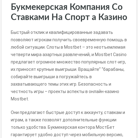
Букмекерская Компания Со
Ставками На Спорт а Казино
Быстрый отклик и квалифицированные задавать
позволяют игрокам получить своевременную помощь в
любой ситуации. Слоты в Mostbet – это неотъемлемая
четверти мира азартных развлечений, и Mostbet Casino
предлагает огромное множество популярных слот-игр,
их приносят крупные выигрыши. Вращайте” “барабаны,
собирайте выигрыши а погружайтесь в
захватывающего темы этих игр. Безопасность и
честность игры – проекты аспекты в онлайн-казино
Mostbet.
Они предлагают быстрые доступ к аккаунту, ставкам и
играм, а также позволят дополнительные функции
только удобства. Букмекерская контора МостБет
гарантирует удобно доступ через мобильную версию,