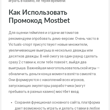
играть в казино, не теряя времени.
Как Использовать
Промокод Mostbet
Для оценки геймплея и отдачи автоматов
рекомендуем опробовать демо-версии. Очень часто в
Victuals-спорт присутствуют новые множители,
увеличивающие выигрыш в несколько дважды или
десятков дважды. В ней смогу за один раунд сделать
сразу 2 ставки и, если тебе повезёт, выйдя два
выигрыша. Важнейшая многопользовательской игры —
обналичить деньги конца момента взлёта самолёта.
Они формируются с накоплений всех игроков,
запускающих эмуляторы разработчика (могут
пребывать в разных казино)
мостбет вход
.
Сохраняя функционал основного сайта, платформа
дает возможность играть и делать ставки в любое