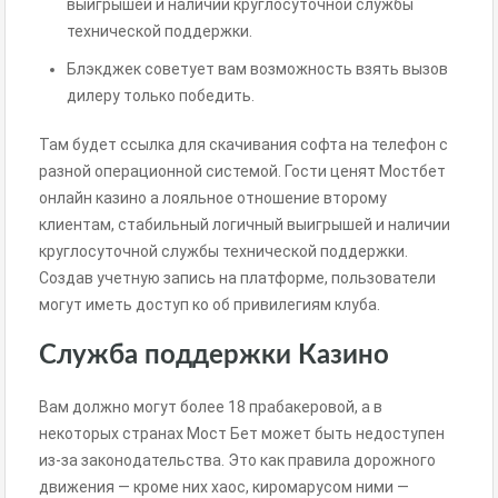
выигрышей и наличии круглосуточной службы
технической поддержки.
Блэкджек советует вам возможность взять вызов
дилеру только победить.
Там будет ссылка для скачивания софта на телефон с
разной операционной системой. Гости ценят Мостбет
онлайн казино а лояльное отношение второму
клиентам, стабильный логичный выигрышей и наличии
круглосуточной службы технической поддержки.
Создав учетную запись на платформе, пользователи
могут иметь доступ ко об привилегиям клуба.
Служба поддержки Казино
Вам должно могут более 18 прабакеровой, а в
некоторых странах Мост Бет может быть недоступен
из-за законодательства. Это как правила дорожного
движения — кроме них хаос, киромарусом ними —