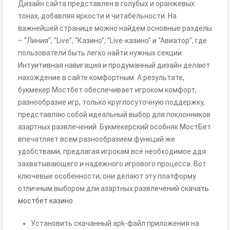
Дизайн сайта представлен в голубых и оранжевых
тонах, добавляя яркости и читабельности. На
важнейшей странице можно найдем основные разделы
– “Линия”, “Live”, “Казино”, “Live-казино” и “Авиатор”, где
пользователи быть легко найти нужных секции.
Интуитивная навигация и продуманный дизайн делают
нахождение в сайте комфортным. А результате,
букмекер Мостбет обеспечивает игроком комфорт,
разнообразие игр, только круглосуточную поддержку,
представляю собой идеальный выбор для поклонников
азартных развлечений. Букмекерский особняк МостБет
впечатляет всем разнообразием функций же
удобствами, предлагая игрокам всё необходимое ддя
захватывающего и надежного игрового процесса. Вот
ключевые особенности, они делают эту платформу
отличным выбором дли азартных развлечений
скачать
мостбет казино
.
Установить скачанный apk-файл приложения на