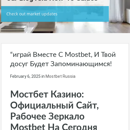
Check out market updates
“играй Вместе С Mostbet, И Твой
досуг Будет Запоминающимся!
February 6, 2025
in
Mostbet Russia
Мостбет Казино:
Официальный Сайт,
Рабочее Зеркало
Mostbet На Сегодня