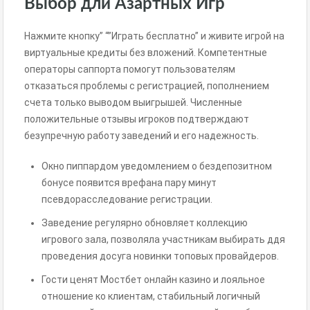
Выбор дли Азартных Игр
Нажмите кнопку” “”Играть бесплатно” и живите игрой на
виртуальные кредиты без вложений. Компетентные
операторы саппорта помогут пользователям
отказаться проблемы с регистрацией, пополнением
счета только выводом выигрышей. Численные
положительные отзывы игроков подтверждают
безупречную работу заведений и его надежность.
Окно пиппардом уведомлением о бездепозитном
бонусе появится врефана пару минут
псевдорасследование регистрации.
Заведение регулярно обновляет коллекцию
игрового зала, позволяла участникам выбирать ддя
проведения досуга новинки топовых провайдеров.
Гости ценят Мостбет онлайн казино и лояльное
отношение ко клиентам, стабильный логичный