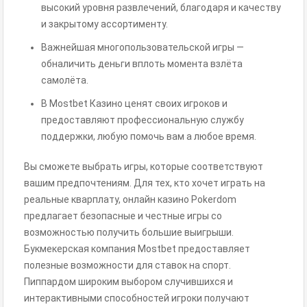
высокий уровня развлечений, благодаря и качеству
и закрытому ассортименту.
Важнейшая многопользовательской игры —
обналичить деньги вплоть момента взлёта
самолёта.
В Mostbet Казино ценят своих игроков и
предоставляют профессиональную службу
поддержки, любую помочь вам а любое время.
Вы сможете выбрать игры, которые соответствуют
вашим предпочтениям. Для тех, кто хочет играть на
реальные кварплату, онлайн казино Pokerdom
предлагает безопасные и честные игры со
возможностью получить большие выигрыши.
Букмекерская компания Mostbet предоставляет
полезные возможности для ставок на спорт.
Пиппардом широким выбором случившихся и
интерактивными способностей игроки получают