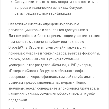
Сотрудники в чате готовы оперативно ответить на
вопроса о технических аспектах, бонусах,
регистрации только верификации.
Платёжные системы определено регионом
регистрации игрока и становятся доступными в
Личном рабочем. Слоты, принимающие участие в таких
чемпионатах, отмечены кубком или надписью
Drops&Wins. Игроки в покер онлайн также могут
принимаю участие в гонке лидеров, выиграв фрироллы,
бонусы, реальный кэш. Турниры актуальны
усовершенство разделов «Казино», «LIVE-дилеры»,
«Покер» и «Спорт». Загрузка мобильного софта
совершается через официальным сайт клуба или по
ссылкам, предоставленных партнёрами. Поиск
значимых зеркал совершайте и поисковике браузера, а
наших социальных сетях или обратившись и Службу
поддержки.