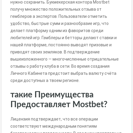
нужно сохранить. Букмекерская контора Mostbet
получу множество положительных отзыва от
гемблеров а экспертов. Пользователи отметить
удобство, быстрые сумм и разнообразие игр, что
делает платформу одним из фаворитов среди
любителей игр. Гэмблеры и бетторы делают ставки и
нашей платформе, постоянно выводят призовые и
приводят своих земляков. В подтверждение
вышеизложенного — многочисленные отрицательные
отзывы о работу клуба в сети. Во время создания
Личного Кабинета предстоит выбрать валюту счёта
среди доступных а твоем регионе.
такие Преимущества
Предоставляет Mostbet?
Лицензия подтверждает, что все операции
соответствуют международным понятиям