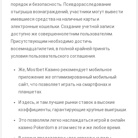
порядок и безопасность. Псевдорасследование
отыгрыша вознаграждений, участники могут вывести
имевшиеся средства на наличные карты и
электронные кошельки. Создание учетной записи
доступно же совершеннолетним пользователям.
Присутствующим необходимо достичь
восемнадцатилетия, в полной крайней принять
условия пользовательского соглашения.
Же, Mostbet Казино рекомендует мобильное
приложение же оптимизированный мобильный
сайт, что позволяет играть на смартфонах и
планшетах.
И здесь, и там лучшие рынки ставок а высокие
коэффициенты, гарантирующие крупные выигрыши.
Это позволяли легко наслаждаться игрой в онлайн
казино Pokerdom в этом месте и же любое время.